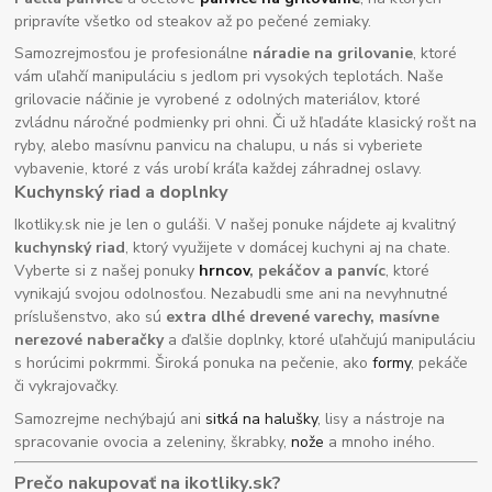
pripravíte všetko od steakov až po pečené zemiaky.
Samozrejmosťou je profesionálne
náradie na grilovanie
, ktoré
vám uľahčí manipuláciu s jedlom pri vysokých teplotách. Naše
grilovacie náčinie je vyrobené z odolných materiálov, ktoré
zvládnu náročné podmienky pri ohni. Či už hľadáte klasický rošt na
ryby, alebo masívnu panvicu na chalupu, u nás si vyberiete
vybavenie, ktoré z vás urobí kráľa každej záhradnej oslavy.
Kuchynský riad a doplnky
Ikotliky.sk nie je len o guláši. V našej ponuke nájdete aj kvalitný
kuchynský riad
, ktorý využijete v domácej kuchyni aj na chate.
Vyberte si z našej ponuky
hrncov
, pekáčov a panvíc
, ktoré
vynikajú svojou odolnosťou. Nezabudli sme ani na nevyhnutné
príslušenstvo, ako sú
extra dlhé drevené varechy, masívne
nerezové naberačky
a ďalšie doplnky, ktoré uľahčujú manipuláciu
s horúcimi pokrmmi. Široká ponuka na pečenie, ako
formy
, pekáče
či vykrajovačky.
Samozrejme nechýbajú ani
sitká na halušky
, lisy a nástroje na
spracovanie ovocia a zeleniny, škrabky,
nože
a mnoho iného.
Prečo nakupovať na ikotliky.sk?