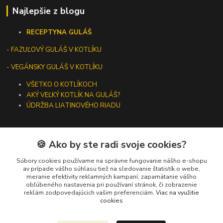
Najlepšie z blogu
RECEPTY
NA GULÁŠ
-
FAZUĽOVÝ GULÁŠ V KOTLÍKU
- VEGÁNSKY GULÁŠ V KOTLÍKU
VŠETKO O KOTLÍKOCH
AKÝ VEĽKÝ KOTLÍK NA GULÁŠ?
ÚDRŽBA LIATINOVÉHO RIADU
🍪 Ako by ste radi svoje cookies?
Kontakty
Súbory cookies používame na správne fungovanie nášho e-shopu
av prípade vášho súhlasu tiež na sledovanie štatistík o webe,
meranie efektivity reklamných kampaní, zapamätanie vášho
+421 919 275 553
obľúbeného nastavenia pri používaní stránok, či zobrazenie
(Po-Pia, 10-13 hod.)
reklám zodpovedajúcich vašim preferenciám.
Viac na využitie
cookies
ikotliky@ikotliky.sk