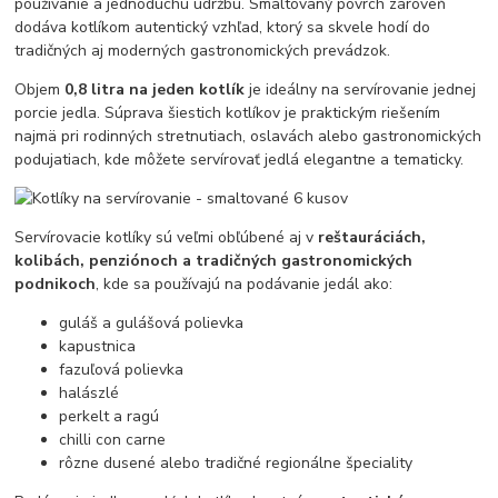
používanie a jednoduchú údržbu. Smaltovaný povrch zároveň
dodáva kotlíkom autentický vzhľad, ktorý sa skvele hodí do
tradičných aj moderných gastronomických prevádzok.
Objem
0,8 litra na jeden kotlík
je ideálny na servírovanie jednej
porcie jedla. Súprava šiestich kotlíkov je praktickým riešením
najmä pri rodinných stretnutiach, oslavách alebo gastronomických
podujatiach, kde môžete servírovať jedlá elegantne a tematicky.
Servírovacie kotlíky sú veľmi obľúbené aj v
reštauráciách,
kolibách, penziónoch a tradičných gastronomických
podnikoch
, kde sa používajú na podávanie jedál ako:
guláš a gulášová polievka
kapustnica
fazuľová polievka
halászlé
perkelt a ragú
chilli con carne
rôzne dusené alebo tradičné regionálne špeciality