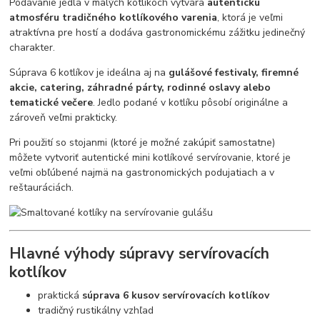
Podávanie jedla v malých kotlíkoch vytvára
autentickú
atmosféru tradičného kotlíkového varenia
, ktorá je veľmi
atraktívna pre hostí a dodáva gastronomickému zážitku jedinečný
charakter.
Súprava 6 kotlíkov je ideálna aj na
gulášové festivaly, firemné
akcie, catering, záhradné párty, rodinné oslavy alebo
tematické večere
. Jedlo podané v kotlíku pôsobí originálne a
zároveň veľmi prakticky.
Pri použití so stojanmi (ktoré je možné zakúpiť samostatne)
môžete vytvoriť autentické mini kotlíkové servírovanie, ktoré je
veľmi obľúbené najmä na gastronomických podujatiach a v
reštauráciách.
Hlavné výhody súpravy servírovacích
kotlíkov
praktická
súprava 6 kusov servírovacích kotlíkov
tradičný rustikálny vzhľad