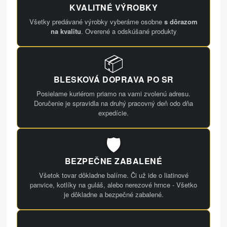
KVALITNÉ VÝROBKY
Všetky predávané výrobky vyberáme osobne
s dôrazom
na kvalitu
. Overené a odskúšané produkty
📦
BLESKOVÁ DOPRAVA PO SR
Posielame kuriérom priamo na vami zvolenú adresu.
Doručenie je spravidla na druhý pracovný deň odo dňa
expedície.
🛡️
BEZPEČNE ZABALENÉ
Všetok tovar dôkladne balíme. Či už ide o liatinové
panvice, kotlíky na guláš, alebo nerezové hrnce - Všetko
je dôkladne a bezpečné zabalené.
🍳