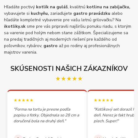
Hľadáte poctivý
kotlík na guláš
, kvalitnú
kotlinu na zabíjačku,
vybavujete si
kuchyňu,
zariaďujete
gastro pravádzku
alebo
hľadáte kompletné vybavenie pre vašu letnú grilovačku? Na
ikotliky.sk
sme pre vás pripravili najširšiu ponuku riadu, s ktorým
sa varenie pod holým nebom stane zážitkom. Špecializujeme sa
na predaj tradičných aj moderných riešení pre každého od
poľovníkov, rybárov,
gastro
až po rodiny aj profesionálnych
majstrov varenia.
SKÚSENOSTI NAŠICH ZÁKAZNÍKOV
★★★★★
★★★★★
★★★★★
"Forma na tortu je presne podľa
"Kotlíkový set dorazil h
popisu o fotky. Objednala so 28 cm a
deň. Nerez je fakt hrubý,
doručená bola na druhý deň."
plech. Super!"