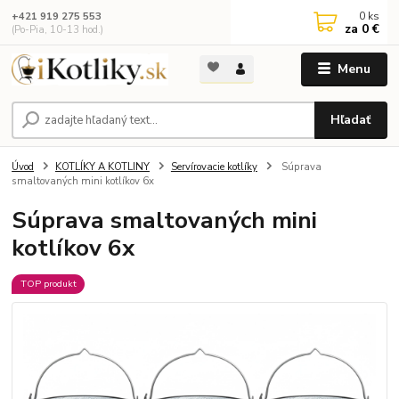
0
ks
+421 919 275 553
za
0 €
(Po-Pia, 10-13 hod.)
Menu
Hľadať
Úvod
KOTLÍKY A KOTLINY
Servírovacie kotlíky
Súprava
smaltovaných mini kotlíkov 6x
Súprava smaltovaných mini
kotlíkov 6x
TOP produkt