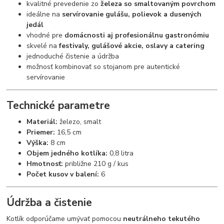
kvalitné prevedenie zo
železa so smaltovaným povrchom
ideálne na
servírovanie gulášu, polievok a dusených
jedál
vhodné pre
domácnosti aj profesionálnu gastronómiu
skvelé na
festivaly, gulášové akcie, oslavy a catering
jednoduché čistenie a údržba
možnosť kombinovať so stojanom pre autentické
servírovanie
Technické parametre
Materiál:
železo, smalt
Priemer:
16,5 cm
Výška:
8 cm
Objem jedného kotlíka:
0,8 litra
Hmotnosť:
približne 210 g / kus
Počet kusov v balení:
6
Údržba a čistenie
Kotlík odporúčame umývať pomocou
neutrálneho tekutého