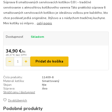
Súprava 6 smaltovaných servírovacích kotlíkov 0,8 l – tradičné
servírovanie s atmosférou kotlíkového varenia Táto praktická súprava 6
smaltovaných servírovacích kotlíkov je ideálnou voľbou pre každého, kto
chce podávať jedlá originálne, štýlovo a s nádychom tradičnej kuchyne.
Mini kotlíky sú inšpiro...
celý popis
Dostupnosť
Skladom
34,90 €
/
ks
28,37 €
bez DPH
Pridať do košíka
Číslo produktu:
11409-6
Materiál kotlíka:
Smaltovaný
Stojan:
Nie
Súprava:
Áno
Strážiť cenu / dostupnosť
Do obľúbených
Podobné produkty