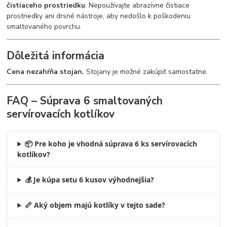
čistiaceho prostriedku
. Nepoužívajte abrazívne čistiace
prostriedky ani drsné nástroje, aby nedošlo k poškodeniu
smaltovaného povrchu.
Dôležitá informácia
Cena nezahŕňa stojan.
Stojany je možné zakúpiť samostatne.
FAQ – Súprava 6 smaltovaných
servírovacích kotlíkov
📦 Pre koho je vhodná súprava 6 ks servírovacích
kotlíkov?
💰 Je kúpa setu 6 kusov výhodnejšia?
📏 Aký objem majú kotlíky v tejto sade?