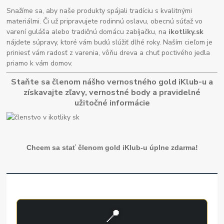
Snažíme sa, aby naše produkty spájali tradíciu s kvalitnými
materiálmi. Či už pripravujete rodinnú oslavu, obecnú súťaž vo
varení guláša alebo tradičnú domácu zabíjačku, na
ikotliky.sk
nájdete súpravy, ktoré vám budú slúžiť dlhé roky. Naším cieľom je
priniesť vám radosť z varenia, vôňu dreva a chuť poctivého jedla
priamo k vám domov.
Staňte sa členom nášho vernostného gold iKlub-u a
získavajte zľavy, vernostné body a pravidelné
užitočné informácie
Chcem sa stať členom gold iKlub-u úplne zdarma!
📍