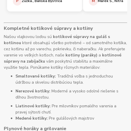
P
Zuzka., Banská Bystrica
M
Marek S., Nitra
Kompletné kotlíkové súpravy a kotliny
Našou vlajkovou loďou sú
kotlíkové súpravy na guláš s
kotlinou
ktoré obsahujú všetko potrebné – od samotného kotlíka,
cez kotlinu až po varechu, pokrievku, či naberačku. Ak preferujete
varenie vo veľkých kotloch, naše
kotliny (paráky)
a
kotlinové
súpravy na zabíjačku
vám poskytnú stabilitu a maximálne
využitie tepla. Ponúkame kotlíky rôznych materiálov:
Smaltované kotlíky:
Tradičná voľba s jednoduchou
údržbou a skvelou distribúciou tepla.
Nerezové kotlíky:
Moderné a vysoko odolné riešenie s
dlhou životnosťou.
Liatinové kotlíky:
Pre milovníkov pomalého varenia a
pravej sýtosti chutí.
Medené kotlíky:
Pre gulášových majstrov
Plynové horáky a grilovanie