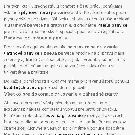
Pre tých, ktorí uprednostňujú komfort a čistú prácu, ponúkame
výkonné
plynové horáky
a variče
pod kotlíky, ktoré zabezpečia
plynulý výkon bez dymu. Milovníci grilovania ocenia naše
oceľové
a liatinové panvice na grilovanie
, či originálne
Paella panvice
pre prípravu stredomorských špecialít priamo na vašej záhrade.
Panvice, grilovanie a paella
Pre milovníkov grilovania ponúkame
panvice na grilovanie,
liatinové panvice
a paella panvice
, vhodné na prípravu mäsa,
zeleniny aj tradičných španielskych jedál. Produkty sú určené na
použitie nad ohňom, na grile aj na varičoch, vďaka čomu sú
univerzálne a praktické.
Do každej domácnosti a kuchyne máme pripravenú širokú ponuku
kvalitných panvíc
pre každodenné použitie.
Všetko pre dokonalé grilovanie a záhradné párty
Ak dávate prednosť vôni pečeného mäsa a zeleniny, na
ikotliky.sk
nájdete kompletnú výbavu pre letnú grilovačku.
Ponúkame robustné
rošty na grilovanie
v rôznych rozmeroch,
ktoré sa hodia nad otvorené ohnisko aj do kotlín. Pre milovníkov
španielskej kuchyne a veľkých porcií máme v ponuke špeciálne
Paella panvice
a oceľové
panvice na grilovanie
, na ktorých