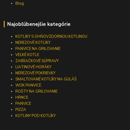
Blog
Najobľúbenejšie kategórie
KOTLÍKY S OHŇOVZDORNOU KOTLINOU
NEREZOVÉ KOTLÍKY
PANVICE NA GRILOVANIE
VEĽKÉ KOTLE
ZABÍJAČKOVÉ SÚPRAVY
LIATINOVÉ HORÁKY
NEREZOVÉ POKRIEVKY
SMALTOVANÉ KOTLÍKY NA GULÁŠ
WOK PANVICE
ROŠTY NA GRILOVANIE
HRNCE
PANVICE
PIZZA
KOTLINY POD KOTLÍKY