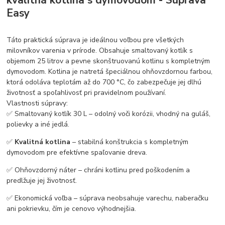
Easy
Táto praktická súprava je ideálnou voľbou pre všetkých
milovníkov varenia v prírode. Obsahuje smaltovaný kotlík s
objemom 25 litrov a pevne skonštruovanú kotlinu s kompletným
dymovodom. Kotlina je natretá špeciálnou ohňovzdornou farbou,
ktorá odoláva teplotám až do 700 °C, čo zabezpečuje jej dlhú
životnosť a spoľahlivosť pri pravidelnom používaní.
Vlastnosti súpravy:
✅ Smaltovaný kotlík 30 L – odolný voči korózii, vhodný na guláš,
polievky a iné jedlá.
✅
Kvalitná kotlina
– stabilná konštrukcia s kompletným
dymovodom pre efektívne spaľovanie dreva.
✅ Ohňovzdorný náter – chráni kotlinu pred poškodením a
predlžuje jej životnosť.
✅ Ekonomická voľba – súprava neobsahuje varechu, naberačku
ani pokrievku, čím je cenovo výhodnejšia.