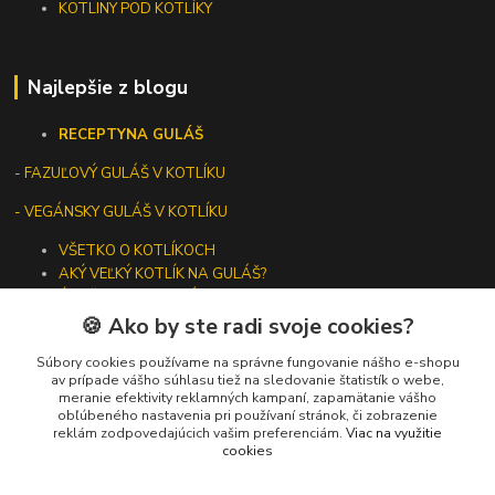
KOTLINY POD KOTLÍKY
Najlepšie z blogu
RECEPTY
NA GULÁŠ
-
FAZUĽOVÝ GULÁŠ V KOTLÍKU
- VEGÁNSKY GULÁŠ V KOTLÍKU
VŠETKO O KOTLÍKOCH
AKÝ VEĽKÝ KOTLÍK NA GULÁŠ?
ÚDRŽBA LIATINOVÉHO RIADU
🍪 Ako by ste radi svoje cookies?
Súbory cookies používame na správne fungovanie nášho e-shopu
av prípade vášho súhlasu tiež na sledovanie štatistík o webe,
meranie efektivity reklamných kampaní, zapamätanie vášho
Kontakty
obľúbeného nastavenia pri používaní stránok, či zobrazenie
reklám zodpovedajúcich vašim preferenciám.
Viac na využitie
cookies
+421 919 275 553
(Po-Pia, 10-13 hod.)