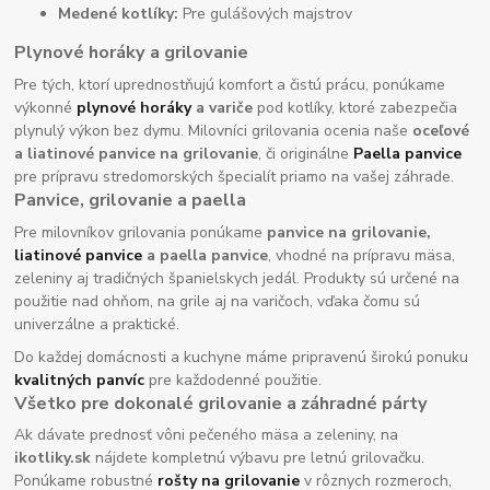
Medené kotlíky:
Pre gulášových majstrov
Plynové horáky a grilovanie
Pre tých, ktorí uprednostňujú komfort a čistú prácu, ponúkame
výkonné
plynové horáky
a variče
pod kotlíky, ktoré zabezpečia
plynulý výkon bez dymu. Milovníci grilovania ocenia naše
oceľové
a liatinové panvice na grilovanie
, či originálne
Paella panvice
pre prípravu stredomorských špecialít priamo na vašej záhrade.
Panvice, grilovanie a paella
Pre milovníkov grilovania ponúkame
panvice na grilovanie,
liatinové panvice
a paella panvice
, vhodné na prípravu mäsa,
zeleniny aj tradičných španielskych jedál. Produkty sú určené na
použitie nad ohňom, na grile aj na varičoch, vďaka čomu sú
univerzálne a praktické.
Do každej domácnosti a kuchyne máme pripravenú širokú ponuku
kvalitných panvíc
pre každodenné použitie.
Všetko pre dokonalé grilovanie a záhradné párty
Ak dávate prednosť vôni pečeného mäsa a zeleniny, na
ikotliky.sk
nájdete kompletnú výbavu pre letnú grilovačku.
Ponúkame robustné
rošty na grilovanie
v rôznych rozmeroch,