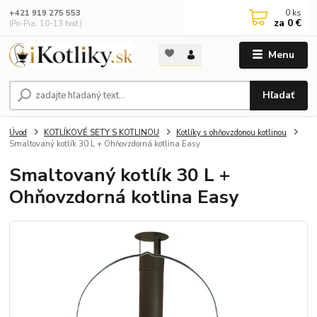
0
ks
+421 919 275 553
za
0 €
(Po-Pia, 10-13 hod.)
Menu
Hľadať
Úvod
KOTLÍKOVÉ SETY S KOTLINOU
Kotlíky s ohňovzdonou kotlinou
Smaltovaný kotlík 30 L + Ohňovzdorná kotlina Easy
Smaltovaný kotlík 30 L +
Ohňovzdorná kotlina Easy