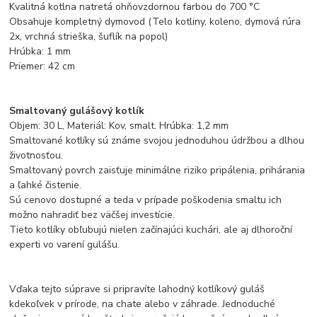
Kvalitná kotlna natretá ohňovzdornou farbou do 700 °C
Obsahuje kompletný dymovod (Telo kotliny, koleno, dymová rúra
2x, vrchná strieška, šuflík na popol)
Hrúbka: 1 mm
Priemer: 42 cm
Smaltovaný gulášový kotlík
Objem: 30 L, Materiál: Kov, smalt. Hrúbka: 1,2 mm
Smaltované kotlíky sú známe svojou jednoduhou údržbou a dlhou
životnosťou.
Smaltovaný povrch zaisťuje minimálne riziko pripálenia, prihárania
a ľahké čistenie.
Sú cenovo dostupné a teda v prípade poškodenia smaltu ich
možno nahradiť bez väčšej investície.
Tieto kotlíky obľubujú nielen začínajúci kuchári, ale aj dlhoroční
experti vo varení gulášu.
Vďaka tejto súprave si pripravíte lahodný kotlíkový guláš
kdekoľvek v prírode, na chate alebo v záhrade. Jednoduché