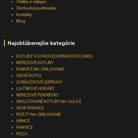
Všetko o nákupe
Obchodné podmienky
Kontakty
Blog
Najobľúbenejšie kategórie
KOTLÍKY S OHŇOVZDORNOU KOTLINOU
NEREZOVÉ KOTLÍKY
PANVICE NA GRILOVANIE
VEĽKÉ KOTLE
ZABÍJAČKOVÉ SÚPRAVY
LIATINOVÉ HORÁKY
NEREZOVÉ POKRIEVKY
SMALTOVANÉ KOTLÍKY NA GULÁŠ
WOK PANVICE
ROŠTY NA GRILOVANIE
HRNCE
PANVICE
PIZZA