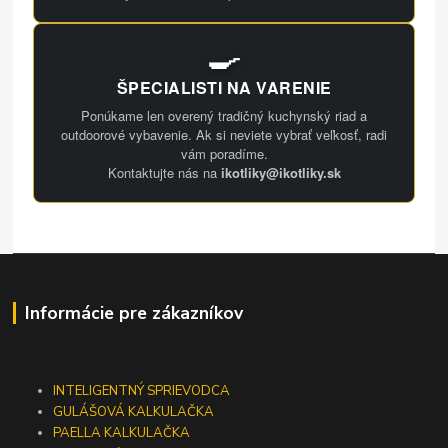
🍳
ŠPECIALISTI NA VARENIE
Ponúkame len overený tradičný kuchynský riad a
outdoorové vybavenie. Ak si neviete vybrať veľkosť, radi
vám poradíme.
Kontaktujte nás na
ikotliky@ikotliky.sk
Informácie pre zákazníkov
INTELIGENTNÝ SPRIEVODCA
GULÁŠOVÁ KALKULAČKA
PAELLA KALKULAČKA