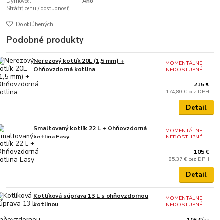
Dymovod:
Áno
Strážiť cenu / dostupnosť
Do obľúbených
Podobné produkty
Nerezový kotlík 20L (1,5 mm) +
MOMENTÁLNE
Ohňovzdorná kotlina
NEDOSTUPNÉ
215 €
174,80 €
bez DPH
Detail
Smaltovaný kotlík 22 L + Ohňovzdorná
MOMENTÁLNE
kotlina Easy
NEDOSTUPNÉ
105 €
85,37 €
bez DPH
Detail
Kotlíková súprava 13 L s ohňovzdornou
MOMENTÁLNE
kotlinou
NEDOSTUPNÉ
105 €
/
ks