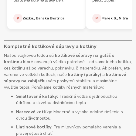
doručená bola na druhý deň."
plech. Super!"
P
Zuzka., Banská Bystrica
M
Marek S., Nitra
Kompletné kotlíkové súpravy a kotliny
Našou vlajkovou loďou sú
kotlíkové súpravy na guláš s
kotlinou
ktoré obsahujú všetko potrebné – od samotného kotlíka,
cez kotlinu až po varechu, pokrievku, či naberačku. Ak preferujete
varenie vo veľkých kotloch, naše
kotliny (paráky)
a
kotlinové
súpravy na zabíjačku
vám poskytnú stabilitu a maximálne
využitie tepla. Ponúkame kotlíky rôznych materiálov:
Smaltované kotlíky:
Tradičná voľba s jednoduchou
údržbou a skvelou distribúciou tepla.
Nerezové kotlíky:
Moderné a vysoko odolné riešenie s
dlhou životnosťou.
Liatinové kotlíky:
Pre milovníkov pomalého varenia a
pravej sýtosti chutí.