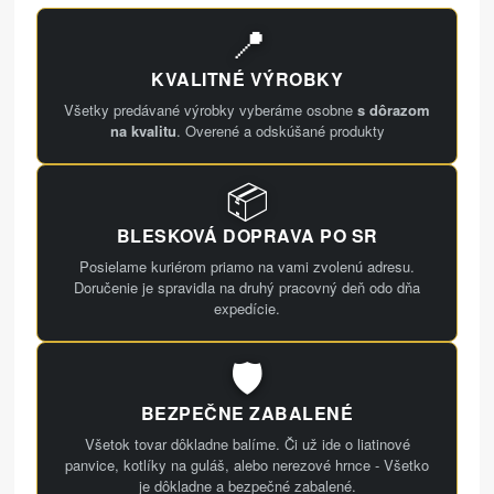
📍
KVALITNÉ VÝROBKY
Všetky predávané výrobky vyberáme osobne
s dôrazom
na kvalitu
. Overené a odskúšané produkty
📦
BLESKOVÁ DOPRAVA PO SR
Posielame kuriérom priamo na vami zvolenú adresu.
Doručenie je spravidla na druhý pracovný deň odo dňa
expedície.
🛡️
BEZPEČNE ZABALENÉ
Všetok tovar dôkladne balíme. Či už ide o liatinové
panvice, kotlíky na guláš, alebo nerezové hrnce - Všetko
je dôkladne a bezpečné zabalené.