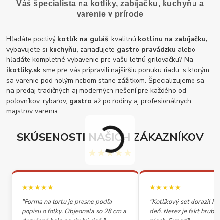
Váš špecialista na kotlíky, zabíjačku, kuchyňu a
varenie v prírode
Hľadáte poctivý
kotlík na guláš
, kvalitnú
kotlinu na zabíjačku,
vybavujete si
kuchyňu,
zariaďujete
gastro pravádzku
alebo
hľadáte kompletné vybavenie pre vašu letnú grilovačku? Na
ikotliky.sk
sme pre vás pripravili najširšiu ponuku riadu, s ktorým
sa varenie pod holým nebom stane zážitkom. Špecializujeme sa
na predaj tradičných aj moderných riešení pre každého od
poľovníkov, rybárov,
gastro
až po rodiny aj profesionálnych
majstrov varenia.
SKÚSENOSTI NAŠICH ZÁKAZNÍKOV
★★★★★
★★★★★
★★★★★
"Forma na tortu je presne podľa
"Kotlíkový set dorazil h
popisu o fotky. Objednala so 28 cm a
deň. Nerez je fakt hrubý,