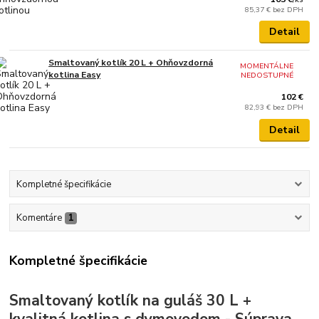
85,37 €
bez DPH
Detail
Smaltovaný kotlík 20 L + Ohňovzdorná
MOMENTÁLNE
kotlina Easy
NEDOSTUPNÉ
102 €
82,93 €
bez DPH
Detail
Kompletné špecifikácie
Komentáre
1
Kompletné špecifikácie
Smaltovaný kotlík na guláš 30 L +
kvalitná kotlina s dymovodom - Súprava