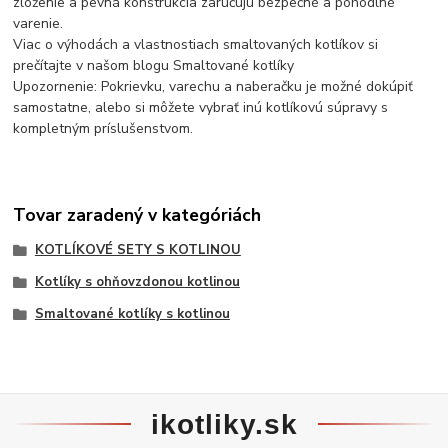
zloženie a pevná konštrukcia zaručujú bezpečné a pohodlné
varenie.
Viac o výhodách a vlastnostiach smaltovaných kotlíkov si
prečítajte v našom blogu Smaltované kotlíky
Upozornenie: Pokrievku, varechu a naberačku je možné dokúpiť
samostatne, alebo si môžete vybrať inú kotlíkovú súpravy s
kompletným príslušenstvom.
Tovar zaradený v kategóriách
KOTLÍKOVÉ SETY S KOTLINOU
Kotlíky s ohňovzdonou kotlinou
Smaltované kotlíky s kotlinou
ikotliky.sk