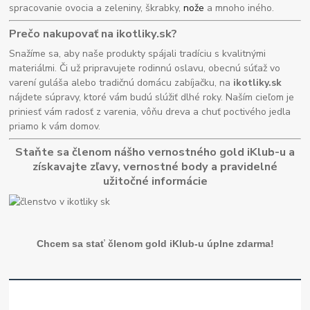
spracovanie ovocia a zeleniny, škrabky,
nože
a mnoho iného.
Prečo nakupovať na ikotliky.sk?
Snažíme sa, aby naše produkty spájali tradíciu s kvalitnými
materiálmi. Či už pripravujete rodinnú oslavu, obecnú súťaž vo
varení guláša alebo tradičnú domácu zabíjačku, na
ikotliky.sk
nájdete súpravy, ktoré vám budú slúžiť dlhé roky. Naším cieľom je
priniesť vám radosť z varenia, vôňu dreva a chuť poctivého jedla
priamo k vám domov.
Staňte sa členom nášho vernostného gold iKlub-u a
získavajte zľavy, vernostné body a pravidelné
užitočné informácie
Chcem sa stať členom gold iKlub-u úplne zdarma!