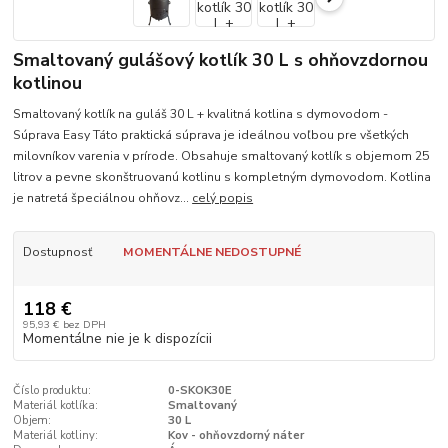
Smaltovaný gulášový kotlík 30 L s ohňovzdornou
kotlinou
Smaltovaný kotlík na guláš 30 L + kvalitná kotlina s dymovodom -
Súprava Easy Táto praktická súprava je ideálnou voľbou pre všetkých
milovníkov varenia v prírode. Obsahuje smaltovaný kotlík s objemom 25
litrov a pevne skonštruovanú kotlinu s kompletným dymovodom. Kotlina
je natretá špeciálnou ohňovz...
celý popis
Dostupnosť
MOMENTÁLNE NEDOSTUPNÉ
118 €
95,93 €
bez DPH
Momentálne nie je k dispozícii
Číslo produktu:
0-SKOK30E
Materiál kotlíka:
Smaltovaný
Objem:
30 L
Materiál kotliny:
Kov - ohňovzdorný náter