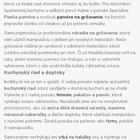
ktoré sa hodia nad otvorené ohnisko aj do kotlín. Pre milovníkov
španielskej kuchyne a veľkých porcií máme v ponuke špeciálne
Paella panvice
a oceľové
panvice na grilovanie
, na ktorých
pripravíte všetko od steakov až po pečené zemiaky.
Samozrejmosťou je profesionálne
náradie na grilovanie
, ktoré
vám uľahčí manipuláciu s jedlom pri vysokých teplotách. Naše
grilovacie náčinie je vyrobené z odolných materiálov, ktoré
zvládnu náročné podmienky pri ohni. Či už hľadáte klasický rošt na
ryby, alebo masívnu panvicu na chalupu, u nás si vyberiete
vybavenie, ktoré z vás urobí kráľa každej záhradnej oslavy.
Kuchynský riad a doplnky
Ikotliky.sk nie je len o guláši. V našej ponuke nájdete aj kvalitný
kuchynský riad
, ktorý využijete v domácej kuchyni aj na chate.
Vyberte si z našej ponuky
hrncov
, pekáčov a panvíc
, ktoré
vynikajú svojou odolnosťou. Nezabudli sme ani na nevyhnutné
príslušenstvo, ako sú
extra dlhé drevené varechy, masívne
nerezové naberačky
a ďalšie doplnky, ktoré uľahčujú manipuláciu
s horúcimi pokrmmi. Široká ponuka na pečenie, ako
formy
, pekáče
či vykrajovačky.
Samozrejme nechýbajú ani
sitká na halušky
, lisy a nástroje na