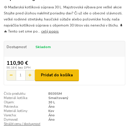
🥘 Maďarská kotlíková súprava 30 L: Majstrovská výbava pre veľké akcie
Stojíte pred úlohou nakŕmiť poriadny dav? Či už ide o obecné slávnosti,
veľké rodinné stretávky, hasičské súťaže alebo poľovnícke hody, naša
najväčšia kotlíková súprava s objemom 30 litrov vás nenechá v štichu. 🌲
🔥 Tento set sme po...
celý popis
Dostupnosť
Skladom
110,90 €
90,16 €
bez DPH
Pridať do košíka
Číslo produktu:
B030SM
Materiál kotlíka:
Smaltovaný
Objem:
30 L
Pokrievka:
Áno
Materiál kotliny:
Kov
Varecha:
Áno
Dymovod:
Áno
Strážiť cenu / dostupnosť