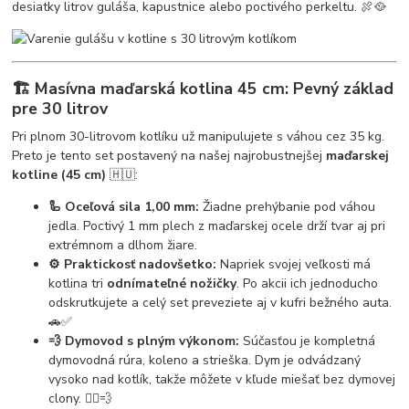
desiatky litrov guláša, kapustnice alebo poctivého perkeltu. 🍖🥘
🏗️ Masívna maďarská kotlina 45 cm: Pevný základ
pre 30 litrov
Pri plnom 30-litrovom kotlíku už manipulujete s váhou cez 35 kg.
Preto je tento set postavený na našej najrobustnejšej
maďarskej
kotline (45 cm)
🇭🇺:
🦾 Oceľová sila 1,00 mm:
Žiadne prehýbanie pod váhou
jedla. Poctivý 1 mm plech z maďarskej ocele drží tvar aj pri
extrémnom a dlhom žiare.
⚙️ Praktickosť nadovšetko:
Napriek svojej veľkosti má
kotlina tri
odnímateľné nožičky
. Po akcii ich jednoducho
odskrutkujete a celý set preveziete aj v kufri bežného auta.
🚗✅
💨 Dymovod s plným výkonom:
Súčasťou je kompletná
dymovodná rúra, koleno a strieška. Dym je odvádzaný
vysoko nad kotlík, takže môžete v kľude miešať bez dymovej
clony. 🙅‍♂️💨