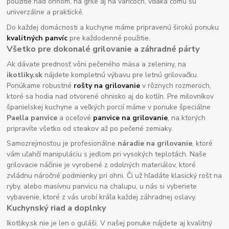
použitie nad ohňom, na grile aj na varičoch, vďaka čomu sú
univerzálne a praktické.
Do každej domácnosti a kuchyne máme pripravenú širokú ponuku
kvalitných panvíc
pre každodenné použitie.
Všetko pre dokonalé grilovanie a záhradné párty
Ak dávate prednosť vôni pečeného mäsa a zeleniny, na
ikotliky.sk
nájdete kompletnú výbavu pre letnú grilovačku.
Ponúkame robustné
rošty na grilovanie
v rôznych rozmeroch,
ktoré sa hodia nad otvorené ohnisko aj do kotlín. Pre milovníkov
španielskej kuchyne a veľkých porcií máme v ponuke špeciálne
Paella panvice
a oceľové
panvice na grilovanie
, na ktorých
pripravíte všetko od steakov až po pečené zemiaky.
Samozrejmosťou je profesionálne
náradie na grilovanie
, ktoré
vám uľahčí manipuláciu s jedlom pri vysokých teplotách. Naše
grilovacie náčinie je vyrobené z odolných materiálov, ktoré
zvládnu náročné podmienky pri ohni. Či už hľadáte klasický rošt na
ryby, alebo masívnu panvicu na chalupu, u nás si vyberiete
vybavenie, ktoré z vás urobí kráľa každej záhradnej oslavy.
Kuchynský riad a doplnky
Ikotliky.sk nie je len o guláši. V našej ponuke nájdete aj kvalitný