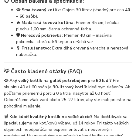
📋 Obsah balenia a špecifikácia:
🥘 Smaltovaný kotlík:
Objem 30 litrov (vhodný pre cca
40
– 60 osôb
).
🔥 Maďarská kovová kotlina:
Priemer 45 cm, hrúbka
plechu 1,00 mm, čierna ochranná farba.
🛡️ Nerezová pokrievka:
Priemer 48 cm – masívna
pokrievka, ktorá udrží teplo a urýchli var.
🥄 Príslušenstvo:
Extra dlhá drevená varecha a nerezová
naberačka.
💡 Často kladené otázky (FAQ)
🥘 Aký veľký kotlík na guláš potrebujem pre 50 ľudí?
Pre
skupinu 40 až 60 osôb je
30-litrový kotlík
ideálnym riešením. Ak
počítame priemernú porciu 0,5 litra, nasýtite až 60 hostí.
Odporúčame však variť okolo 25–27 litrov, aby ste mali priestor na
pohodlné miešanie.
🛒 Kde kúpiť kvalitný kotlík na veľké akcie?
Na
ikotliky.sk
sa
špecializujeme na kotlíkovú výbavu už 14 rokov. Pri takto veľkých
objemoch neodporúčame experimentovať s neoverenými
predajcami. My garantujeme maďarský pôvod kotliny a poctivú