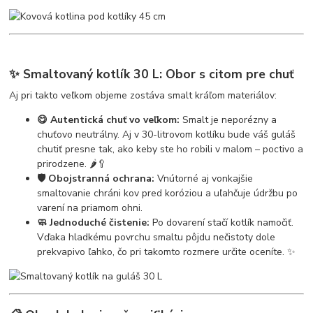
✨ Smaltovaný kotlík 30 L: Obor s citom pre chuť
Aj pri takto veľkom objeme zostáva smalt kráľom materiálov:
😋 Autentická chuť vo veľkom:
Smalt je neporézny a
chuťovo neutrálny. Aj v 30-litrovom kotlíku bude váš guláš
chutiť presne tak, ako keby ste ho robili v malom – poctivo a
prirodzene. 🌶️🥄
🛡️ Obojstranná ochrana:
Vnútorné aj vonkajšie
smaltovanie chráni kov pred koróziou a uľahčuje údržbu po
varení na priamom ohni.
🧼 Jednoduché čistenie:
Po dovarení stačí kotlík namočiť.
Vďaka hladkému povrchu smaltu pôjdu nečistoty dole
prekvapivo ľahko, čo pri takomto rozmere určite oceníte. ✨