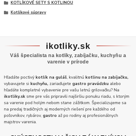
KOTLÍKOVÉ SETY S KOTLINOU
Kotlíkové súpravy
ikotliky.sk
Váš špecialista na kotlíky, zabíjačku, kuchyňu a
varenie v prírode
Hľadáte poctivý
kotlík na guláš
, kvalitnú
kotlinu na zabíjačku,
vybavujete si
kuchyňu,
zariaďujete
gastro pravádzku
alebo
hľadáte kompletné vybavenie pre vašu letnú grilovačku? Na
ikotliky.sk
sme pre vás pripravili najširšiu ponuku riadu, s ktorým
sa varenie pod holým nebom stane zážitkom. Špecializujeme sa
na predaj tradičných aj moderných riešení pre každého od
poľovníkov, rybárov,
gastro
až po rodiny aj profesionálnych
majstrov varenia.