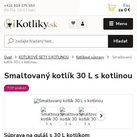
0
ks
+421 919 275 553
za
0 €
(Po-Pia, 10-13 hod.)
Menu
Hľadať
Úvod
KOTLÍKOVÉ SETY S KOTLINOU
Kotlíkové súpravy
Smaltovaný
kotlík 30 L s kotlinou
Smaltovaný kotlík 30 L s kotlinou
TOP produkt
Súprava na guláš s 30 L kotlíkom