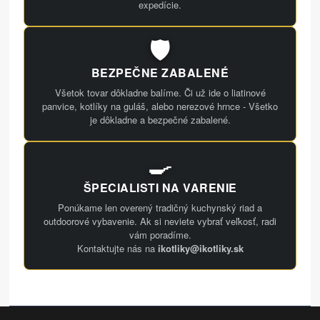
expedície.
🛡️
BEZPEČNE ZABALENÉ
Všetok tovar dôkladne balíme. Či už ide o liatinové
panvice, kotlíky na guláš, alebo nerezové hrnce - Všetko
je dôkladne a bezpečné zabalené.
🍳
ŠPECIALISTI NA VARENIE
Ponúkame len overený tradičný kuchynský riad a
outdoorové vybavenie. Ak si neviete vybrať veľkosť, radi
vám poradíme.
Kontaktujte nás na
ikotliky@ikotliky.sk