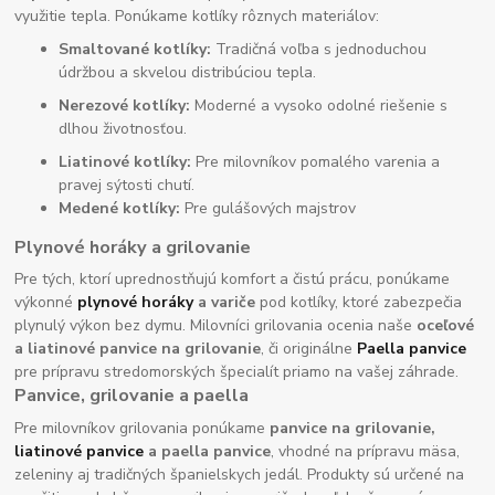
využitie tepla. Ponúkame kotlíky rôznych materiálov:
Smaltované kotlíky:
Tradičná voľba s jednoduchou
údržbou a skvelou distribúciou tepla.
Nerezové kotlíky:
Moderné a vysoko odolné riešenie s
dlhou životnosťou.
Liatinové kotlíky:
Pre milovníkov pomalého varenia a
pravej sýtosti chutí.
Medené kotlíky:
Pre gulášových majstrov
Plynové horáky a grilovanie
Pre tých, ktorí uprednostňujú komfort a čistú prácu, ponúkame
výkonné
plynové horáky
a variče
pod kotlíky, ktoré zabezpečia
plynulý výkon bez dymu. Milovníci grilovania ocenia naše
oceľové
a liatinové panvice na grilovanie
, či originálne
Paella panvice
pre prípravu stredomorských špecialít priamo na vašej záhrade.
Panvice, grilovanie a paella
Pre milovníkov grilovania ponúkame
panvice na grilovanie,
liatinové panvice
a paella panvice
, vhodné na prípravu mäsa,
zeleniny aj tradičných španielskych jedál. Produkty sú určené na