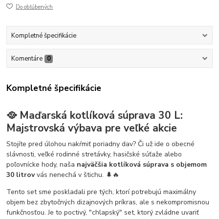
Do obľúbených
Kompletné špecifikácie
Komentáre
0
Kompletné špecifikácie
🥘 Maďarská kotlíková súprava 30 L:
Majstrovská výbava pre veľké akcie
Stojíte pred úlohou nakŕmiť poriadny dav? Či už ide o obecné
slávnosti, veľké rodinné stretávky, hasičské súťaže alebo
poľovnícke hody, naša
najväčšia kotlíková súprava s objemom
30 litrov
vás nenechá v štichu. 🌲🔥
Tento set sme poskladali pre tých, ktorí potrebujú maximálny
objem bez zbytočných dizajnových príkras, ale s nekompromisnou
funkčnosťou. Je to poctivý, "chlapský" set, ktorý zvládne uvariť