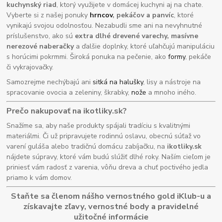
kuchynský riad
, ktorý využijete v domácej kuchyni aj na chate.
Vyberte si z našej ponuky
hrncov
, pekáčov a panvíc
, ktoré
vynikajú svojou odolnosťou. Nezabudli sme ani na nevyhnutné
príslušenstvo, ako sú
extra dlhé drevené varechy, masívne
nerezové naberačky
a ďalšie doplnky, ktoré uľahčujú manipuláciu
s horúcimi pokrmmi. Široká ponuka na pečenie, ako
formy
, pekáče
či vykrajovačky.
Samozrejme nechýbajú ani
sitká na halušky
, lisy a nástroje na
spracovanie ovocia a zeleniny, škrabky,
nože
a mnoho iného.
Prečo nakupovať na ikotliky.sk?
Snažíme sa, aby naše produkty spájali tradíciu s kvalitnými
materiálmi. Či už pripravujete rodinnú oslavu, obecnú súťaž vo
varení guláša alebo tradičnú domácu zabíjačku, na
ikotliky.sk
nájdete súpravy, ktoré vám budú slúžiť dlhé roky. Naším cieľom je
priniesť vám radosť z varenia, vôňu dreva a chuť poctivého jedla
priamo k vám domov.
Staňte sa členom nášho vernostného gold iKlub-u a
získavajte zľavy, vernostné body a pravidelné
užitočné informácie