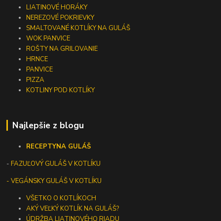
LIATINOVÉ HORÁKY
NEREZOVÉ POKRIEVKY
SMALTOVANÉ KOTLÍKY NA GULÁŠ
WOK PANVICE
ROŠTY NA GRILOVANIE
HRNCE
PANVICE
PIZZA
KOTLINY POD KOTLÍKY
Najlepšie z blogu
RECEPTY
NA GULÁŠ
-
FAZUĽOVÝ GULÁŠ V KOTLÍKU
- VEGÁNSKY GULÁŠ V KOTLÍKU
VŠETKO O KOTLÍKOCH
AKÝ VEĽKÝ KOTLÍK NA GULÁŠ?
ÚDRŽBA LIATINOVÉHO RIADU