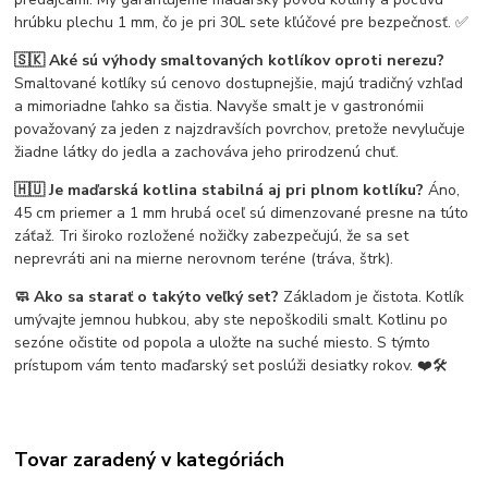
hrúbku plechu 1 mm, čo je pri 30L sete kľúčové pre bezpečnosť. ✅
🇸🇰 Aké sú výhody smaltovaných kotlíkov oproti nerezu?
Smaltované kotlíky sú cenovo dostupnejšie, majú tradičný vzhľad
a mimoriadne ľahko sa čistia. Navyše smalt je v gastronómii
považovaný za jeden z najzdravších povrchov, pretože nevylučuje
žiadne látky do jedla a zachováva jeho prirodzenú chuť.
🇭🇺 Je maďarská kotlina stabilná aj pri plnom kotlíku?
Áno,
45 cm priemer a 1 mm hrubá oceľ sú dimenzované presne na túto
záťaž. Tri široko rozložené nožičky zabezpečujú, že sa set
neprevráti ani na mierne nerovnom teréne (tráva, štrk).
🧼 Ako sa starať o takýto veľký set?
Základom je čistota. Kotlík
umývajte jemnou hubkou, aby ste nepoškodili smalt. Kotlinu po
sezóne očistite od popola a uložte na suché miesto. S týmto
prístupom vám tento maďarský set poslúži desiatky rokov. ❤️🛠️
Tovar zaradený v kategóriách