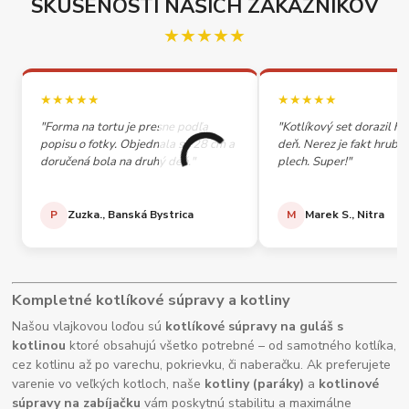
SKÚSENOSTI NAŠICH ZÁKAZNÍKOV
★★★★★
★★★★★
★★★★★
"Forma na tortu je presne podľa
"Kotlíkový set dorazil h
popisu o fotky. Objednala so 28 cm a
deň. Nerez je fakt hrubý,
doručená bola na druhý deň."
plech. Super!"
P
Zuzka., Banská Bystrica
M
Marek S., Nitra
Kompletné kotlíkové súpravy a kotliny
Našou vlajkovou loďou sú
kotlíkové súpravy na guláš s
kotlinou
ktoré obsahujú všetko potrebné – od samotného kotlíka,
cez kotlinu až po varechu, pokrievku, či naberačku. Ak preferujete
varenie vo veľkých kotloch, naše
kotliny (paráky)
a
kotlinové
súpravy na zabíjačku
vám poskytnú stabilitu a maximálne