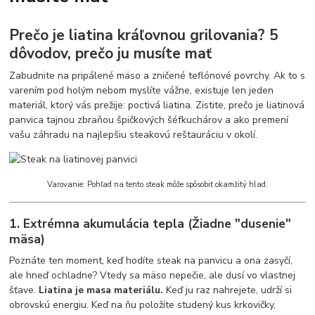
Prečo je liatina kráľovnou grilovania? 5
dôvodov, prečo ju musíte mať
Zabudnite na pripálené mäso a zničené teflónové povrchy. Ak to s
varením pod holým nebom myslíte vážne, existuje len jeden
materiál, ktorý vás prežije: poctivá liatina. Zistite, prečo je liatinová
panvica tajnou zbraňou špičkových šéfkuchárov a ako premení
vašu záhradu na najlepšiu steakovú reštauráciu v okolí.
Varovanie: Pohľad na tento steak môže spôsobiť okamžitý hlad.
1. Extrémna akumulácia tepla (Žiadne "dusenie"
mäsa)
Poznáte ten moment, keď hodíte steak na panvicu a ona zasyčí,
ale hneď ochladne? Vtedy sa mäso nepečie, ale dusí vo vlastnej
šťave.
Liatina je masa materiálu.
Keď ju raz nahrejete, udrží si
obrovskú energiu. Keď na ňu položíte studený kus krkovičky,