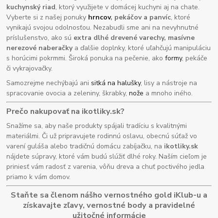
kuchynský riad
, ktorý využijete v domácej kuchyni aj na chate.
Vyberte si z našej ponuky
hrncov
, pekáčov a panvíc
, ktoré
vynikajú svojou odolnosťou. Nezabudli sme ani na nevyhnutné
príslušenstvo, ako sú
extra dlhé drevené varechy, masívne
nerezové naberačky
a ďalšie doplnky, ktoré uľahčujú manipuláciu
s horúcimi pokrmmi. Široká ponuka na pečenie, ako
formy
, pekáče
či vykrajovačky.
Samozrejme nechýbajú ani
sitká na halušky
, lisy a nástroje na
spracovanie ovocia a zeleniny, škrabky,
nože
a mnoho iného.
Prečo nakupovať na ikotliky.sk?
Snažíme sa, aby naše produkty spájali tradíciu s kvalitnými
materiálmi. Či už pripravujete rodinnú oslavu, obecnú súťaž vo
varení guláša alebo tradičnú domácu zabíjačku, na
ikotliky.sk
nájdete súpravy, ktoré vám budú slúžiť dlhé roky. Naším cieľom je
priniesť vám radosť z varenia, vôňu dreva a chuť poctivého jedla
priamo k vám domov.
Staňte sa členom nášho vernostného gold iKlub-u a
získavajte zľavy, vernostné body a pravidelné
užitočné informácie