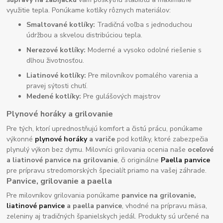
využitie tepla. Ponúkame kotlíky rôznych materiálov:
Smaltované kotlíky:
Tradičná voľba s jednoduchou
údržbou a skvelou distribúciou tepla.
Nerezové kotlíky:
Moderné a vysoko odolné riešenie s
dlhou životnosťou.
Liatinové kotlíky:
Pre milovníkov pomalého varenia a
pravej sýtosti chutí.
Medené kotlíky:
Pre gulášových majstrov
Plynové horáky a grilovanie
Pre tých, ktorí uprednostňujú komfort a čistú prácu, ponúkame
výkonné
plynové horáky
a variče
pod kotlíky, ktoré zabezpečia
plynulý výkon bez dymu. Milovníci grilovania ocenia naše
oceľové
a liatinové panvice na grilovanie
, či originálne
Paella panvice
pre prípravu stredomorských špecialít priamo na vašej záhrade.
Panvice, grilovanie a paella
Pre milovníkov grilovania ponúkame
panvice na grilovanie,
liatinové panvice
a paella panvice
, vhodné na prípravu mäsa,
zeleniny aj tradičných španielskych jedál. Produkty sú určené na