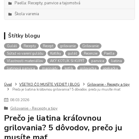
Paella: Recepty, panvice a tajomstvá
Škola varenia
Štítky blogu
Guláš
Recepty
Recept
grilovanie
Grilovanie
Súťaž vo varení gulášu
Kotlíky
guláš
Recenzie
Paella
Vlastnosti materiállov
AKÝ KOTLÍK SI KÚPIŤ
panvica
liatina
liatinová panvica
marinády
kotlík
grilovačka
opekačka
Kotliky
aký kotlik na gulas
kalendár podujatí
gulášové akcie
RADY
Úvod
VŠETKO ČO MUSÍTE VEDIEŤ | BLOG
Grilovanie - Recepty a tipy
Prečo je liatina kráľovnou grilovania? 5 dôvodov, prečo ju musíte mať
08
.
03
.
2026
Grilovanie - Recepty a tipy
Prečo je liatina kráľovnou
grilovania? 5 dôvodov, prečo ju
musíte mať