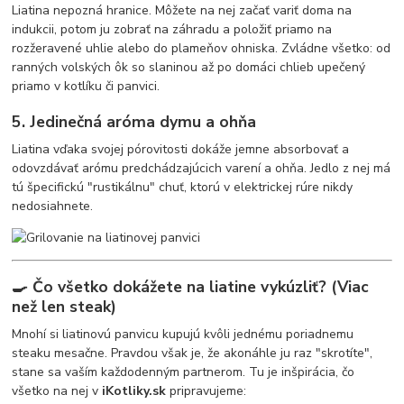
Liatina nepozná hranice. Môžete na nej začať variť doma na
indukcii, potom ju zobrať na záhradu a položiť priamo na
rozžeravené uhlie alebo do plameňov ohniska. Zvládne všetko: od
ranných volských ôk so slaninou až po domáci chlieb upečený
priamo v kotlíku či panvici.
5. Jedinečná aróma dymu a ohňa
Liatina vďaka svojej pórovitosti dokáže jemne absorbovať a
odovzdávať arómu predchádzajúcich varení a ohňa. Jedlo z nej má
tú špecifickú "rustikálnu" chuť, ktorú v elektrickej rúre nikdy
nedosiahnete.
🍳 Čo všetko dokážete na liatine vykúzliť? (Viac
než len steak)
Mnohí si liatinovú panvicu kupujú kvôli jednému poriadnemu
steaku mesačne. Pravdou však je, že akonáhle ju raz "skrotíte",
stane sa vaším každodenným partnerom. Tu je inšpirácia, čo
všetko na nej v
iKotliky.sk
pripravujeme: