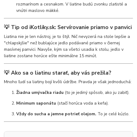
rozmarínom a cesnakom. V liatine budú zvonku zlatisté a
vnútri maslovo mäkké.
💡 Tip od iKotliky.sk: Servírovanie priamo v panvici
Liatina nie je len nástroj, je to štýl. Nič nevyzerá na stole lepšie a
"chlapskjšie" než bublajúce jedlo podávané priamo v čiernej
masívnej panvici. Navyše, kým sa všetci usadia k stolu, jedlo v
liatine zostane horúce ešte minimálne 15 minút.
💡 Ako sa o liatinu starať, aby vás prežila?
Mnoho ľudí sa liatiny bojí kvôli údržbe. Pravda je však jednoduchá:
Žiadna umývačka riadu
(to je jediný spôsob, ako ju zabiť).
Minimum saponátu
(stačí horúca voda a kefa).
Vždy do sucha a jemne potrieť olejom.
To je celé kúzlo.