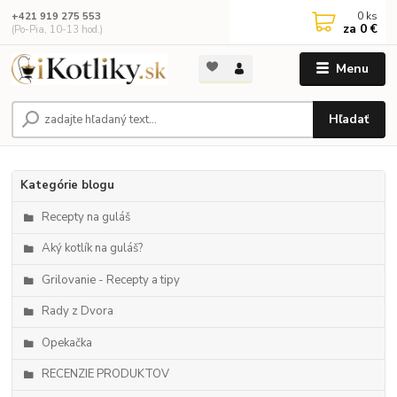
0
ks
+421 919 275 553
za
0 €
(Po-Pia, 10-13 hod.)
Menu
Hľadať
Kategórie blogu
Recepty na guláš
Aký kotlík na guláš?
Grilovanie - Recepty a tipy
Rady z Dvora
Opekačka
RECENZIE PRODUKTOV