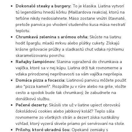
Dokonalé steaky a burgery:
To je klasika. Liatina vytvorí
tú legendárnu hnedú kôrku (Maillardova reakcia), ktorú na
teflóne nikdy nedosiahnete. Mäso zostane vnútri šťavnaté,
pretože panvica po vhodení studeného kusa mäsa nestratí
teplotu.
Chrumkavá zelenina s arómou ohňa:
Skúste na liatinu
hodiť špargľu, mladú mrkvu alebo plátky cukety. Získajú
krásne grilovacie prúžky a sladkastú chuť vďaka rýchlemu
skaramelizovaniu povrchu.
Raňajky šampiónov:
Slanina vypražená do chrumkava a
vajíčka, ktoré sa v nej kúpu. Liatina drží tuk rovnomerne a
vďaka prirodzenej nepriľnavosti sa vám vajíčka neprilepia.
Domáca pizza a focaccia:
Liatinovú panvicu môžete použiť
ako "pizza kameň". Rozpáľte ju v rúre alebo na grile, vložte
cesto a spodok bude tak chrumkavý, že zabudnete na
donáškovú službu.
Pečené dezerty:
Skúsili ste už v liatine upiecť obrovskú
čokoládovú cookies alebo jablkový koláč? Teplo sála
rovnomerne zo všetkých strán a dezert získa rustikálny
vzhľad, ktorý vyzerá skvele priamo pri servírovaní na stole.
Prílohy, ktoré ukradnú šou:
Opekané zemiaky s