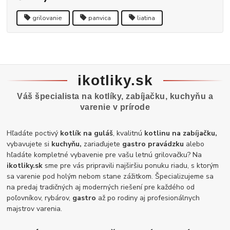
grilovanie
panvica
liatina
ikotliky.sk
Váš špecialista na kotlíky, zabíjačku, kuchyňu a
varenie v prírode
Hľadáte poctivý
kotlík na guláš
, kvalitnú
kotlinu na zabíjačku,
vybavujete si
kuchyňu,
zariaďujete
gastro pravádzku
alebo
hľadáte kompletné vybavenie pre vašu letnú grilovačku? Na
ikotliky.sk
sme pre vás pripravili najširšiu ponuku riadu, s ktorým
sa varenie pod holým nebom stane zážitkom. Špecializujeme sa
na predaj tradičných aj moderných riešení pre každého od
poľovníkov, rybárov,
gastro
až po rodiny aj profesionálnych
majstrov varenia.