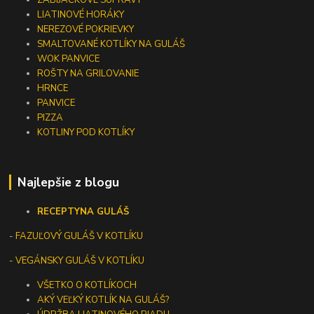
LIATINOVÉ HORÁKY
NEREZOVÉ POKRIEVKY
SMALTOVANÉ KOTLÍKY NA GULÁŠ
WOK PANVICE
ROŠTY NA GRILOVANIE
HRNCE
PANVICE
PIZZA
KOTLINY POD KOTLÍKY
Najlepšie z blogu
RECEPTY
NA GULÁŠ
-
FAZUĽOVÝ GULÁŠ V KOTLÍKU
- VEGÁNSKY GULÁŠ V KOTLÍKU
VŠETKO O KOTLÍKOCH
AKÝ VEĽKÝ KOTLÍK NA GULÁŠ?