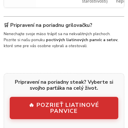
starostlivosti)
nepra
🛒 Pripravení na poriadnu grilovačku?
Nenechajte svoje mäso trápiť sa na nekvalitných plechoch.
Pozrite si našu ponuku
poctivých liatinových panvíc a setov
,
ktoré sme pre vás osobne vybrali a otestovali.
Pripravení na poriadny steak? Vyberte si
svojho parťáka na celý život.
🔥 POZRIEŤ LIATINOVÉ
PANVICE