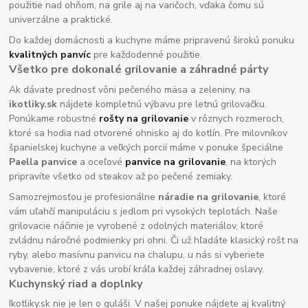
použitie nad ohňom, na grile aj na varičoch, vďaka čomu sú
univerzálne a praktické.
Do každej domácnosti a kuchyne máme pripravenú širokú ponuku
kvalitných panvíc
pre každodenné použitie.
Všetko pre dokonalé grilovanie a záhradné párty
Ak dávate prednosť vôni pečeného mäsa a zeleniny, na
ikotliky.sk
nájdete kompletnú výbavu pre letnú grilovačku.
Ponúkame robustné
rošty na grilovanie
v rôznych rozmeroch,
ktoré sa hodia nad otvorené ohnisko aj do kotlín. Pre milovníkov
španielskej kuchyne a veľkých porcií máme v ponuke špeciálne
Paella panvice
a oceľové
panvice na grilovanie
, na ktorých
pripravíte všetko od steakov až po pečené zemiaky.
Samozrejmosťou je profesionálne
náradie na grilovanie
, ktoré
vám uľahčí manipuláciu s jedlom pri vysokých teplotách. Naše
grilovacie náčinie je vyrobené z odolných materiálov, ktoré
zvládnu náročné podmienky pri ohni. Či už hľadáte klasický rošt na
ryby, alebo masívnu panvicu na chalupu, u nás si vyberiete
vybavenie, ktoré z vás urobí kráľa každej záhradnej oslavy.
Kuchynský riad a doplnky
Ikotliky.sk nie je len o guláši. V našej ponuke nájdete aj kvalitný