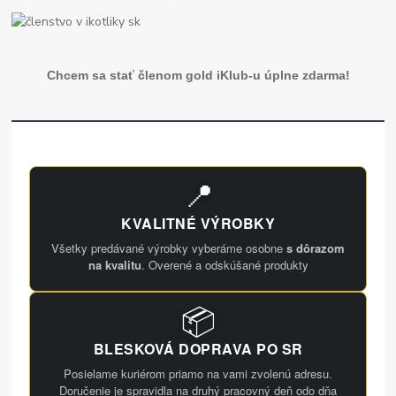
Chcem sa stať členom gold iKlub-u úplne zdarma!
📍
KVALITNÉ VÝROBKY
Všetky predávané výrobky vyberáme osobne
s dôrazom
na kvalitu
. Overené a odskúšané produkty
📦
BLESKOVÁ DOPRAVA PO SR
Posielame kuriérom priamo na vami zvolenú adresu.
Doručenie je spravidla na druhý pracovný deň odo dňa