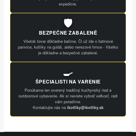
expedície.
🛡️
BEZPEČNE ZABALENÉ
Všetok tovar dôkladne balíme. Či už ide o liatinové
panvice, kotlíky na guláš, alebo nerezové hrnce - Všetko
je dôkladne a bezpečné zabalené.
🍳
ŠPECIALISTI NA VARENIE
Ponúkame len overený tradičný kuchynský riad a
outdoorové vybavenie. Ak si neviete vybrať veľkosť, radi
vám poradíme.
Kontaktujte nás na
ikotliky@ikotliky.sk