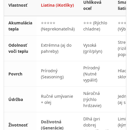
Uhlíková
Smalt
Vlastnosť
Liatina (iKotlíky)
oceľ
liatin
Akumulácia
⭐⭐⭐⭐⭐
⭐⭐⭐ (Rýchlo
⭐⭐⭐⭐
tepla
(Neprekonateľná)
chladne)
(Výbo
Stred
Odolnosť
Extrémna (aj do
Vysoká
(riziko
voči teplu
pahreby)
(gril/plyn)
popra
Prírodný
Prírodný
Hladk
Povrch
(Nutné
(Seasoning)
sklovi
vypáliť)
Náročná
Ručné umývanie
Jedno
Údržba
(rýchlo
+ olej
(aj sa
hrdzavie)
Dlhá (pri
Limit
Doživotná
Životnosť
dobrej
(kým 
(Generácie)