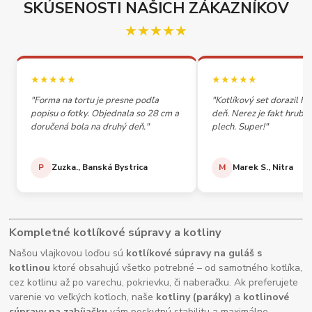
SKÚSENOSTI NAŠICH ZÁKAZNÍKOV
★★★★★
★★★★★
★★★★★
"Forma na tortu je presne podľa
"Kotlíkový set dorazil h
popisu o fotky. Objednala so 28 cm a
deň. Nerez je fakt hrubý,
doručená bola na druhý deň."
plech. Super!"
P
Zuzka., Banská Bystrica
M
Marek S., Nitra
Kompletné kotlíkové súpravy a kotliny
Našou vlajkovou loďou sú
kotlíkové súpravy na guláš s
kotlinou
ktoré obsahujú všetko potrebné – od samotného kotlíka,
cez kotlinu až po varechu, pokrievku, či naberačku. Ak preferujete
varenie vo veľkých kotloch, naše
kotliny (paráky)
a
kotlinové
súpravy na zabíjačku
vám poskytnú stabilitu a maximálne