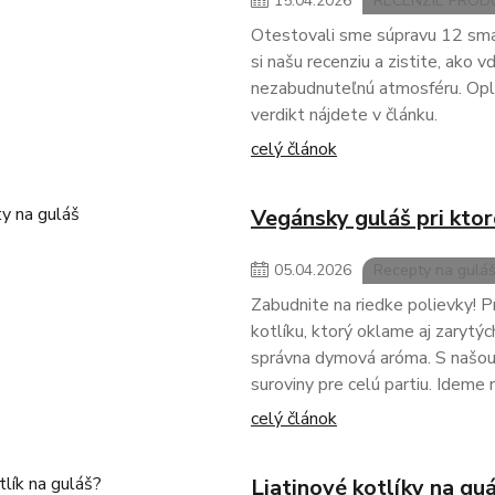
15
.
04
.
2026
RECENZIE PRO
Otestovali sme súpravu 12 smalt
si našu recenziu a zistite, ako v
nezabudnuteľnú atmosféru. Opla
verdikt nájdete v článku.
celý článok
Vegánsky guláš pri kto
05
.
04
.
2026
Recepty na gulá
Zabudnite na riedke polievky! P
kotlíku, ktorý oklame aj zarytý
správna dymová aróma. S našou 
suroviny pre celú partiu. Ideme 
celý článok
Liatinové kotlíky na gu