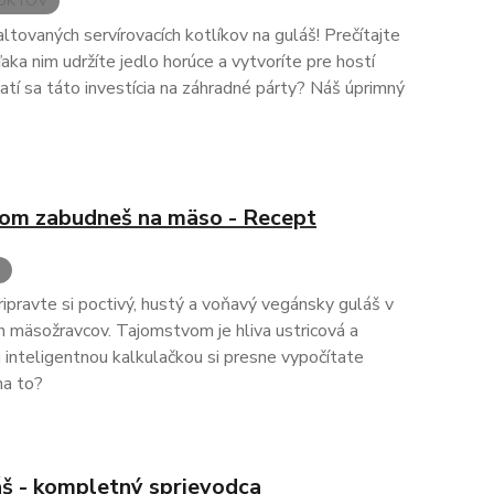
DUKTOV
ovaných servírovacích kotlíkov na guláš! Prečítajte
ďaka nim udržíte jedlo horúce a vytvoríte pre hostí
tí sa táto investícia na záhradné párty? Náš úprimný
rom zabudneš na mäso - Recept
š
ripravte si poctivý, hustý a voňavý vegánsky guláš v
ch mäsožravcov. Tajomstvom je hliva ustricová a
inteligentnou kalkulačkou si presne vypočítate
na to?
áš - kompletný sprievodca