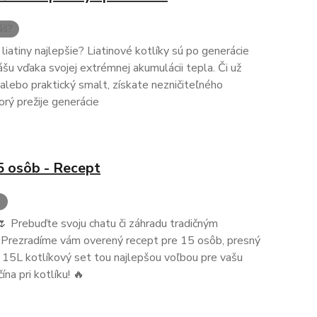
áš?
liatiny najlepšie? Liatinové kotlíky sú po generácie
u vďaka svojej extrémnej akumulácii tepla. Či už
u, alebo praktický smalt, získate nezničiteľného
orý prežije generácie
5 osôb - Recept
š
🌷 Prebuďte svoju chatu či záhradu tradičným
 Prezradíme vám overený recept pre 15 osôb, presný
je 15L kotlíkový set tou najlepšou voľbou pre vašu
čína pri kotlíku! 🔥