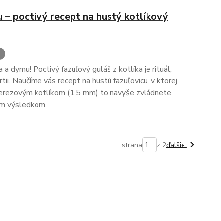
u – poctivý recept na hustý kotlíkový
š
 dymu! Poctivý fazuľový guláš z kotlíka je rituál,
rtii. Naučíme vás recept na hustú fazuľovicu, v ktorej
 nerezovým kotlíkom (1,5 mm) to navyše zvládnete
nym výsledkom.
strana
z 2
ďalšie