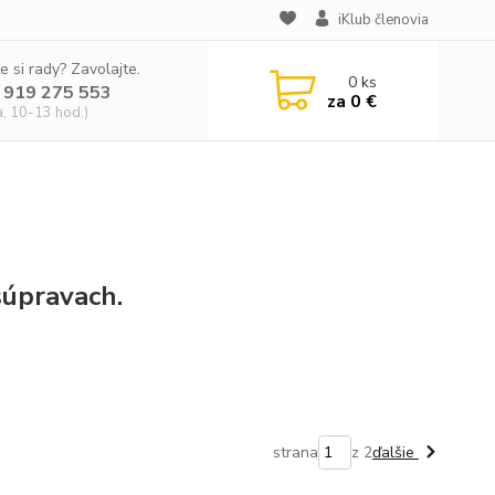
iKlub členovia
e si rady? Zavolajte.
0
ks
 919 275 553
za
0 €
a, 10-13 hod.)
G
súpravach.
strana
z 2
ďalšie