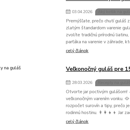
03
.
04
.
2026
Aký kotlík na gul
Premýšľate, prečo chutí guláš z 
zlatým štandardom varenie guláš
zvolíte tradičnú prírodnú liatin
parťáka na varenie v záhrade, kt
celý článok
Veľkonočný guláš pre 1
28
.
03
.
2026
Recepty na gulá
Otvorte jar poctivým gulášom! 
veľkonočným varením vonku. 🥘
rozpočet surovín a tipy, prečo 
rodinnú hostinu. 👨‍👩‍👧‍👦 Jar za
celý článok