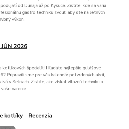
podujatí od Dunaja až po Kysuce. Zistite, kde sa varia
rofesionálnu gastro techniku zvoliť, aby ste na letných
hybný výkon.
e JÚN 2026
na kotlíkových špecialít! Hľadáte najlepšie gulášové
? Pripravili sme pre vás kalendár potvrdených akcií,
vá v Selciach. Zistite, ako získať víťaznú techniku a
a vaše varenie
 kotlíky - Recenzia