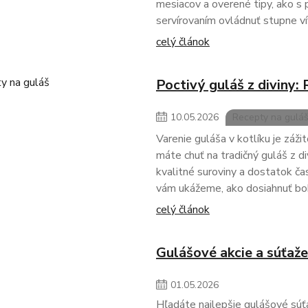
mesiacov a overené tipy, ako s 
servírovaním ovládnuť stupne ví
celý článok
Poctivý guláš z diviny:
10
.
05
.
2026
Recepty na gulá
Varenie guláša v kotlíku je záži
máte chuť na tradičný guláš z di
kvalitné suroviny a dostatok č
vám ukážeme, ako dosiahnuť boh
celý článok
Gulášové akcie a súťaže
01
.
05
.
2026
Hľadáte najlepšie gulášové súťa