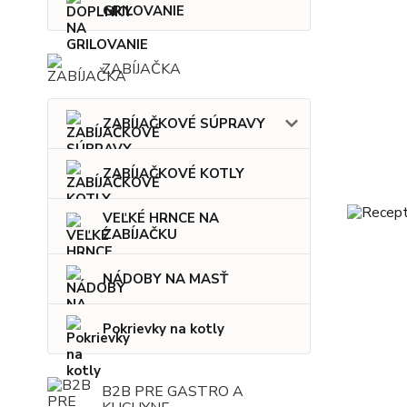
GRILOVANIE
ZABÍJAČKA
ZABÍJAČKOVÉ SÚPRAVY
ZABÍJAČKOVÉ KOTLY
VEĽKÉ HRNCE NA
ZABÍJAČKU
NÁDOBY NA MASŤ
Pokrievky na kotly
B2B PRE GASTRO A