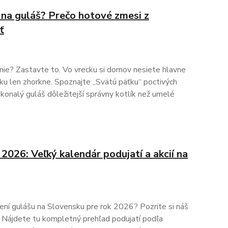
e na guláš? Prečo hotové zmesi z
ť
ie? Zastavte to. Vo vrecku si domov nesiete hlavne
líku len zhorkne. Spoznajte „Svätú päťku“ poctivých
dokonalý guláš dôležitejší správny kotlík než umelé
 2026: Veľký kalendár podujatí a akcií na
ení gulášu na Slovensku pre rok 2026? Pozrite si náš
! Nájdete tu kompletný prehľad podujatí podľa