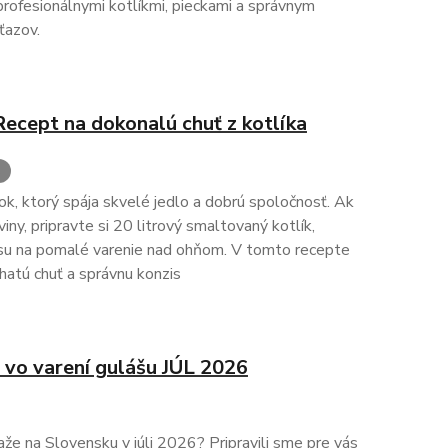
profesionálnymi kotlíkmi, pieckami a správnym
ťazov.
 Recept na dokonalú chuť z kotlíka
š
tok, ktorý spája skvelé jedlo a dobrú spoločnosť. Ak
viny, pripravte si 20 litrový smaltovaný kotlík,
asu na pomalé varenie nad ohňom. V tomto recepte
atú chuť a správnu konzis
 vo varení gulášu JÚL 2026
že na Slovensku v júli 2026? Pripravili sme pre vás