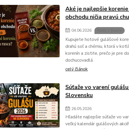
Aké je najlepšie koreni
obchodu ničia pravú chu
04
.
06
.
2026
Rady z Dvora
Kupujete hotové gulášové koren
drahú soľ a chémiu, ktorá v kot
korenín a zistite, prečo je pre 
dochucovadlá.
celý článok
Súťaže vo varení gulášu
Slovensku
26
.
05
.
2026
Hľadáte najlepšie súťaže vo var
veľký kalendár gulášových akcií