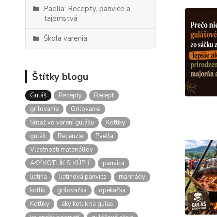
Paella: Recepty, panvice a
tajomstvá
Škola varenia
Štítky blogu
Guláš
Recepty
Recept
grilovanie
Grilovanie
Súťaž vo varení gulášu
Kotlíky
guláš
Recenzie
Paella
Vlastnosti materiállov
AKÝ KOTLÍK SI KÚPIŤ
panvica
liatina
liatinová panvica
marinády
kotlík
grilovačka
opekačka
Kotliky
aký kotlik na gulas