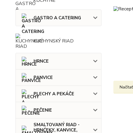
KUCHYNE
GASTRO A CATERING
KUCHYNSKÝ RIAD
HRNCE
PANVICE
Načítať
PLECHY A PEKÁČE
PEČENIE
SMALTOVANÝ RIAD -
HRNĆEKY, KANVICE,