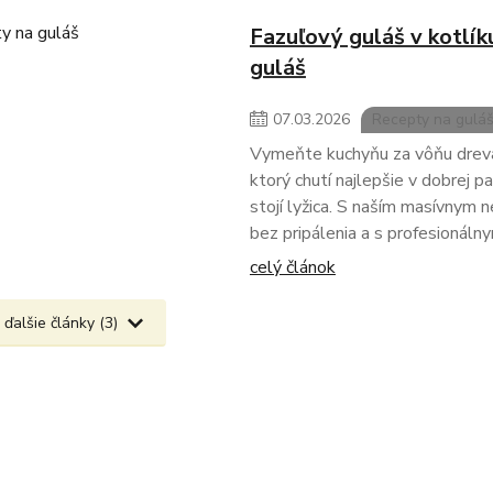
Fazuľový guláš v kotlík
guláš
07
.
03
.
2026
Recepty na gulá
Vymeňte kuchyňu za vôňu dreva a
ktorý chutí najlepšie v dobrej pa
stojí lyžica. S naším masívnym
bez pripálenia a s profesionál
celý článok
 ďalšie články (3)