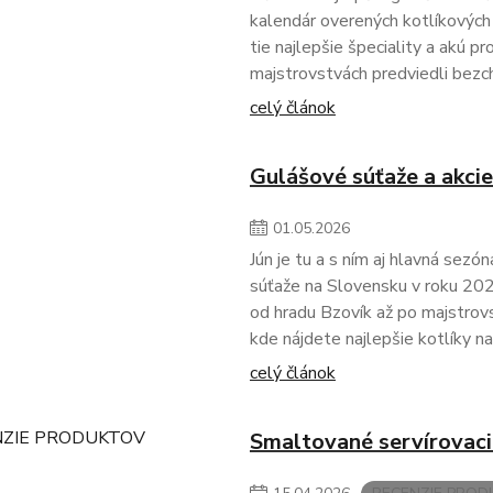
kalendár overených kotlíkových 
tie najlepšie špeciality a akú p
majstrovstvách predviedli bezc
celý článok
Gulášové súťaže a akci
01
.
05
.
2026
Jún je tu a s ním aj hlavná sezó
súťaže na Slovensku v roku 2026
od hradu Bzovík až po majstrovst
kde nájdete najlepšie kotlíky n
celý článok
Smaltované servírovacie