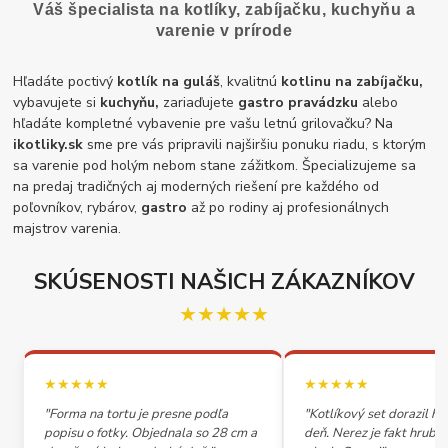
Váš špecialista na kotlíky, zabíjačku, kuchyňu a
varenie v prírode
Hľadáte poctivý
kotlík na guláš
, kvalitnú
kotlinu na zabíjačku,
vybavujete si
kuchyňu,
zariaďujete
gastro pravádzku
alebo
hľadáte kompletné vybavenie pre vašu letnú grilovačku? Na
ikotliky.sk
sme pre vás pripravili najširšiu ponuku riadu, s ktorým
sa varenie pod holým nebom stane zážitkom. Špecializujeme sa
na predaj tradičných aj moderných riešení pre každého od
poľovníkov, rybárov,
gastro
až po rodiny aj profesionálnych
majstrov varenia.
SKÚSENOSTI NAŠICH ZÁKAZNÍKOV
★★★★★
★★★★★
★★★★★
"Forma na tortu je presne podľa
"Kotlíkový set dorazil h
popisu o fotky. Objednala so 28 cm a
deň. Nerez je fakt hrubý,