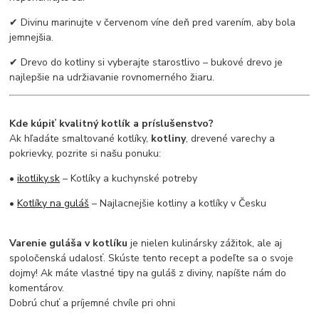
✔ Divinu marinujte v červenom víne deň pred varením, aby bola
jemnejšia.
✔ Drevo do kotliny si vyberajte starostlivo – bukové drevo je
najlepšie na udržiavanie rovnomerného žiaru.
Kde kúpiť kvalitný kotlík a príslušenstvo?
Ak hľadáte smaltované kotlíky,
kotliny
, drevené varechy a
pokrievky, pozrite si našu ponuku:
•
ikotliky.sk
– Kotlíky a kuchynské potreby
•
Kotlíky na guláš
– Najlacnejšie kotliny a kotlíky v Česku
Varenie guláša v kotlíku
je nielen kulinársky zážitok, ale aj
spoločenská udalosť. Skúste tento recept a podeľte sa o svoje
dojmy! Ak máte vlastné tipy na guláš z diviny, napíšte nám do
komentárov.
Dobrú chuť a príjemné chvíle pri ohni