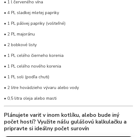
• 1 l červeného vína
• 4 PL sladkej mletej papriky
• 1 PL pálivej papriky (voliteľné)
• 2 PL majoránu
• 2 bobkové listy
• 1 PL celého čierneho korenia
• 1 PL celého nového korenia
• 1 PL soli (podľa chuti)
• 2 litre hovädzieho vývaru alebo vody
• 0,5 litra oleja alebo masti
Plánujete variť v inom kotlíku, alebo bude iný
počet hostí? Využite nášu
gulášovú kalkulačku
a
pripravte si ideálny počet surovín