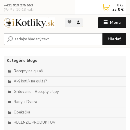
0
ks
+421 919 275 553
za
0 €
(Po-Pia, 10-13 hod.)
Menu
Hľadať
Kategórie blogu
Recepty na guláš
Aký kotlík na guláš?
Grilovanie - Recepty a tipy
Rady z Dvora
Opekačka
RECENZIE PRODUKTOV