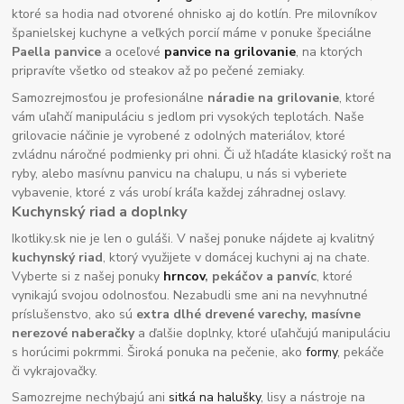
ktoré sa hodia nad otvorené ohnisko aj do kotlín. Pre milovníkov
španielskej kuchyne a veľkých porcií máme v ponuke špeciálne
Paella panvice
a oceľové
panvice na grilovanie
, na ktorých
pripravíte všetko od steakov až po pečené zemiaky.
Samozrejmosťou je profesionálne
náradie na grilovanie
, ktoré
vám uľahčí manipuláciu s jedlom pri vysokých teplotách. Naše
grilovacie náčinie je vyrobené z odolných materiálov, ktoré
zvládnu náročné podmienky pri ohni. Či už hľadáte klasický rošt na
ryby, alebo masívnu panvicu na chalupu, u nás si vyberiete
vybavenie, ktoré z vás urobí kráľa každej záhradnej oslavy.
Kuchynský riad a doplnky
Ikotliky.sk nie je len o guláši. V našej ponuke nájdete aj kvalitný
kuchynský riad
, ktorý využijete v domácej kuchyni aj na chate.
Vyberte si z našej ponuky
hrncov
, pekáčov a panvíc
, ktoré
vynikajú svojou odolnosťou. Nezabudli sme ani na nevyhnutné
príslušenstvo, ako sú
extra dlhé drevené varechy, masívne
nerezové naberačky
a ďalšie doplnky, ktoré uľahčujú manipuláciu
s horúcimi pokrmmi. Široká ponuka na pečenie, ako
formy
, pekáče
či vykrajovačky.
Samozrejme nechýbajú ani
sitká na halušky
, lisy a nástroje na