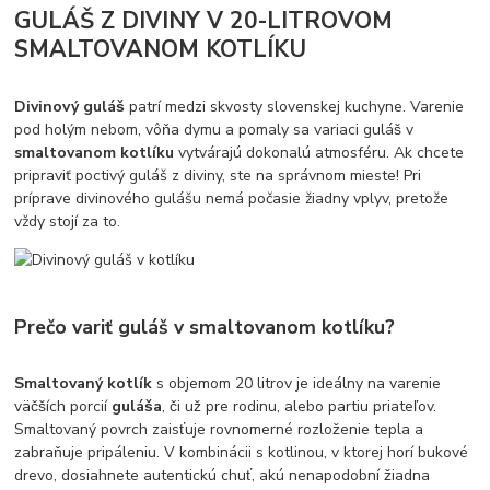
GULÁŠ Z DIVINY V 20-LITROVOM
SMALTOVANOM KOTLÍKU
Divinový guláš
patrí medzi skvosty slovenskej kuchyne. Varenie
pod holým nebom, vôňa dymu a pomaly sa variaci guláš v
smaltovanom kotlíku
vytvárajú dokonalú atmosféru. Ak chcete
pripraviť poctivý guláš z diviny, ste na správnom mieste! Pri
príprave divinového gulášu nemá počasie žiadny vplyv, pretože
vždy stojí za to.
Prečo variť guláš v smaltovanom kotlíku?
Smaltovaný kotlík
s objemom 20 litrov je ideálny na varenie
väčších porcií
guláša
, či už pre rodinu, alebo partiu priateľov.
Smaltovaný povrch zaisťuje rovnomerné rozloženie tepla a
zabraňuje pripáleniu. V kombinácii s kotlinou, v ktorej horí bukové
drevo, dosiahnete autentickú chuť, akú nenapodobní žiadna