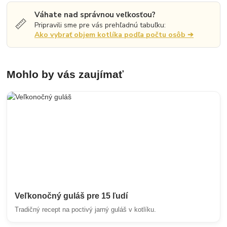
Váhate nad správnou veľkosťou?
📏
Pripravili sme pre vás prehľadnú tabuľku:
Ako vybrať objem kotlíka podľa počtu osôb ➔
Mohlo by vás zaujímať
Veľkonočný guláš pre 15 ľudí
Tradičný recept na poctivý jarný guláš v kotlíku.