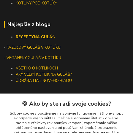
KOTLINY POD KOTLÍKY
Najlepšie z blogu
RECEPTY
NA GULÁŠ
-
FAZUĽOVÝ GULÁŠ V KOTLÍKU
- VEGÁNSKY GULÁŠ V KOTLÍKU
VŠETKO O KOTLÍKOCH
AKÝ VEĽKÝ KOTLÍK NA GULÁŠ?
ÚDRŽBA LIATINOVÉHO RIADU
🍪 Ako by ste radi svoje cookies?
Kontakty
Súbory cookies používame na správne fungovanie nášho e-shopu
av prípade vášho súhlasu tiež na sledovanie štatistík o webe,
meranie efektivity reklamných kampaní, zapamätanie vášho
+421 919 275 553
obľúbeného nastavenia pri používaní stránok, či zobrazenie
(Po-Pia, 10-13 hod.)
reklám zodpovedajúcich vašim preferenciám.
Viac na využitie