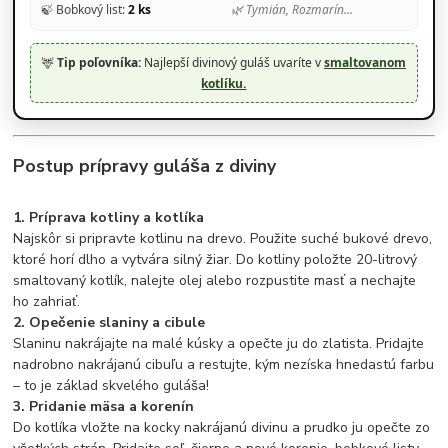
🍃 Bobkový list:
2 ks
🌿 Tymián, Rozmarín...
🦌
Tip poľovníka:
Najlepší divinový guláš uvaríte v
smaltovanom
kotlíku.
Postup prípravy guláša z diviny
1. Príprava kotliny a kotlíka
Najskôr si pripravte kotlinu na drevo. Použite suché bukové drevo,
ktoré horí dlho a vytvára silný žiar. Do kotliny položte 20-litrový
smaltovaný kotlík, nalejte olej alebo rozpustite masť a nechajte
ho zahriať.
2. Opečenie slaniny a cibule
Slaninu nakrájajte na malé kúsky a opečte ju do zlatista. Pridajte
nadrobno nakrájanú cibuľu a restujte, kým nezíska hnedastú farbu
– to je základ skvelého guláša!
3. Pridanie mäsa a korenín
Do kotlíka vložte na kocky nakrájanú divinu a prudko ju opečte zo