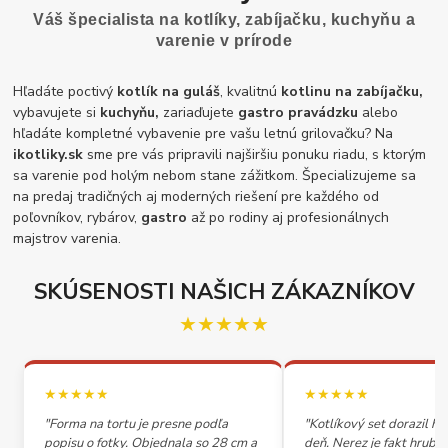
Váš špecialista na kotlíky, zabíjačku, kuchyňu a
varenie v prírode
Hľadáte poctivý
kotlík na guláš
, kvalitnú
kotlinu na zabíjačku,
vybavujete si
kuchyňu,
zariaďujete
gastro pravádzku
alebo
hľadáte kompletné vybavenie pre vašu letnú grilovačku? Na
ikotliky.sk
sme pre vás pripravili najširšiu ponuku riadu, s ktorým
sa varenie pod holým nebom stane zážitkom. Špecializujeme sa
na predaj tradičných aj moderných riešení pre každého od
poľovníkov, rybárov,
gastro
až po rodiny aj profesionálnych
majstrov varenia.
SKÚSENOSTI NAŠICH ZÁKAZNÍKOV
★★★★★
★★★★★
★★★★★
"Forma na tortu je presne podľa
"Kotlíkový set dorazil h
popisu o fotky. Objednala so 28 cm a
deň. Nerez je fakt hrubý,