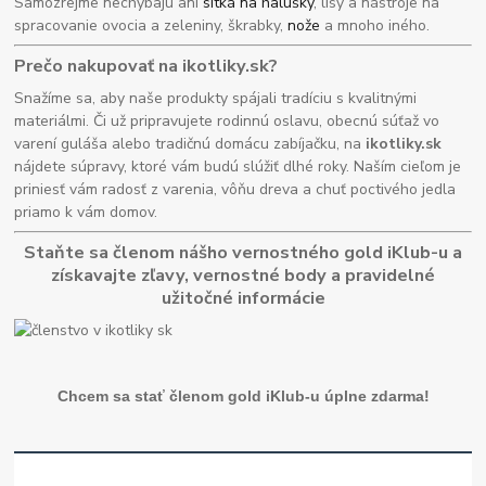
Samozrejme nechýbajú ani
sitká na halušky
, lisy a nástroje na
spracovanie ovocia a zeleniny, škrabky,
nože
a mnoho iného.
Prečo nakupovať na ikotliky.sk?
Snažíme sa, aby naše produkty spájali tradíciu s kvalitnými
materiálmi. Či už pripravujete rodinnú oslavu, obecnú súťaž vo
varení guláša alebo tradičnú domácu zabíjačku, na
ikotliky.sk
nájdete súpravy, ktoré vám budú slúžiť dlhé roky. Naším cieľom je
priniesť vám radosť z varenia, vôňu dreva a chuť poctivého jedla
priamo k vám domov.
Staňte sa členom nášho vernostného gold iKlub-u a
získavajte zľavy, vernostné body a pravidelné
užitočné informácie
Chcem sa stať členom gold iKlub-u úplne zdarma!