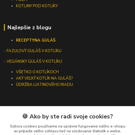
KOTLINY POD KOTLÍKY
Najlepšie z blogu
RECEPTY
NA GULÁŠ
-
FAZUĽOVÝ GULÁŠ V KOTLÍKU
- VEGÁNSKY GULÁŠ V KOTLÍKU
VŠETKO O KOTLÍKOCH
AKÝ VEĽKÝ KOTLÍK NA GULÁŠ?
ÚDRŽBA LIATINOVÉHO RIADU
🍪 Ako by ste radi svoje cookies?
Kontakty
Súbory cookies používame na správne fungovanie nášho e-shopu
+421 919 275 553
av prípade vášho súhlasu tiež na sledovanie štatistík o webe,