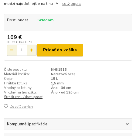
medzi najodolnejšie na trhu . M...
celý popis
Dostupnosť
Skladom
109 €
88,62 €
bez DPH
Pridať do košíka
Číslo produktu:
NHK1515
Materiál kotlíka:
Nerezová oceľ
Objem:
15 L
Hrúbka kotlíka:
1,5 mm
Vhodný do kotliny:
Áno - 36 cm
Vhodný na trojnožku:
Áno - od 120 cm
Strážiť cenu / dostupnosť
Do obľúbených
Kompletné špecifikácie