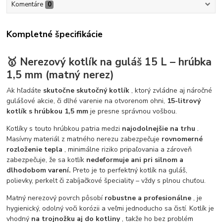
Komentáre
0
Kompletné špecifikácie
🥇 Nerezový kotlík na guláš 15 L – hrúbka
1,5 mm (matný nerez)
Ak hľadáte
skutočne skutočný kotlík
, ktorý zvládne aj náročné
gulášové akcie, či dlhé varenie na otvorenom ohni,
15-litrový
kotlík s hrúbkou 1,5 mm
je presne správnou vošbou.
Kotlíky s touto hrúbkou patria medzi
najodolnejšie na trhu
.
Masívny materiál z matného nerezu zabezpečuje
rovnomerné
rozloženie tepla
, minimálne riziko pripaľovania a zároveň
zabezpečuje, že sa kotlík
nedeformuje ani pri silnom a
dlhodobom varení.
Preto je to perfektný kotlík na guláš,
polievky, perkelt či zabíjačkové špeciality – vždy s plnou chuťou.
Matný nerezový povrch pôsobí
robustne a profesionálne
, je
hygienický, odolný voči korózii a veľmi jednoducho sa čistí. Kotlík je
vhodný
na trojnožku aj do kotliny
, takže ho bez problém