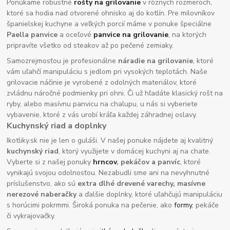
Ponúkame robustné
rošty na grilovanie
v rôznych rozmeroch,
ktoré sa hodia nad otvorené ohnisko aj do kotlín. Pre milovníkov
španielskej kuchyne a veľkých porcií máme v ponuke špeciálne
Paella panvice
a oceľové
panvice na grilovanie
, na ktorých
pripravíte všetko od steakov až po pečené zemiaky.
Samozrejmosťou je profesionálne
náradie na grilovanie
, ktoré
vám uľahčí manipuláciu s jedlom pri vysokých teplotách. Naše
grilovacie náčinie je vyrobené z odolných materiálov, ktoré
zvládnu náročné podmienky pri ohni. Či už hľadáte klasický rošt na
ryby, alebo masívnu panvicu na chalupu, u nás si vyberiete
vybavenie, ktoré z vás urobí kráľa každej záhradnej oslavy.
Kuchynský riad a doplnky
Ikotliky.sk nie je len o guláši. V našej ponuke nájdete aj kvalitný
kuchynský riad
, ktorý využijete v domácej kuchyni aj na chate.
Vyberte si z našej ponuky
hrncov
, pekáčov a panvíc
, ktoré
vynikajú svojou odolnosťou. Nezabudli sme ani na nevyhnutné
príslušenstvo, ako sú
extra dlhé drevené varechy, masívne
nerezové naberačky
a ďalšie doplnky, ktoré uľahčujú manipuláciu
s horúcimi pokrmmi. Široká ponuka na pečenie, ako
formy
, pekáče
či vykrajovačky.