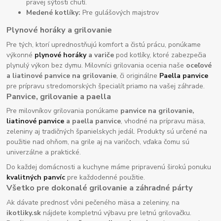
pravej sýtosti chutí.
Medené kotlíky:
Pre gulášových majstrov
Plynové horáky a grilovanie
Pre tých, ktorí uprednostňujú komfort a čistú prácu, ponúkame
výkonné
plynové horáky
a variče
pod kotlíky, ktoré zabezpečia
plynulý výkon bez dymu. Milovníci grilovania ocenia naše
oceľové
a liatinové panvice na grilovanie
, či originálne
Paella panvice
pre prípravu stredomorských špecialít priamo na vašej záhrade.
Panvice, grilovanie a paella
Pre milovníkov grilovania ponúkame
panvice na grilovanie,
liatinové panvice
a paella panvice
, vhodné na prípravu mäsa,
zeleniny aj tradičných španielskych jedál. Produkty sú určené na
použitie nad ohňom, na grile aj na varičoch, vďaka čomu sú
univerzálne a praktické.
Do každej domácnosti a kuchyne máme pripravenú širokú ponuku
kvalitných panvíc
pre každodenné použitie.
Všetko pre dokonalé grilovanie a záhradné párty
Ak dávate prednosť vôni pečeného mäsa a zeleniny, na
ikotliky.sk
nájdete kompletnú výbavu pre letnú grilovačku.