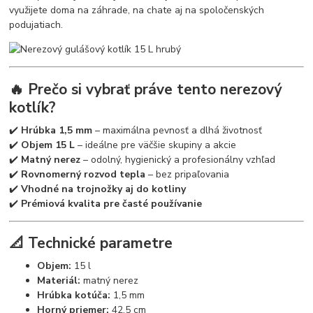
využijete doma na záhrade, na chate aj na spoločenských
podujatiach.
🔥 Prečo si vybrať práve tento nerezový
kotlík?
✔️
Hrúbka 1,5 mm
– maximálna pevnosť a dlhá životnosť
✔️
Objem 15 L
– ideálne pre väčšie skupiny a akcie
✔️
Matný nerez
– odolný, hygienický a profesionálny vzhľad
✔️
Rovnomerný rozvod tepla
– bez pripaľovania
✔️
Vhodné na trojnožky aj do kotliny
✔️
Prémiová kvalita pre časté používanie
📐 Technické parametre
Objem:
15 l
Materiál:
matný nerez
Hrúbka kotúča:
1,5 mm
Horný priemer:
42,5 cm