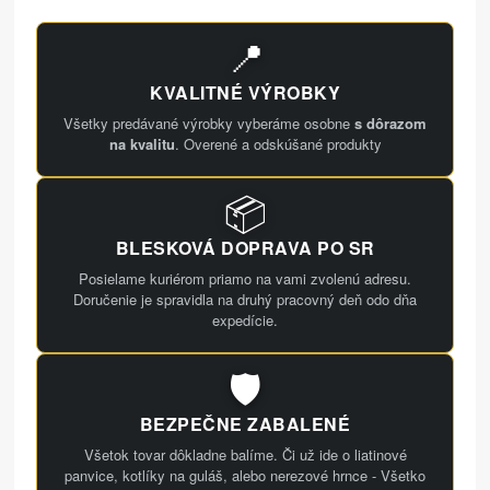
📍
KVALITNÉ VÝROBKY
Všetky predávané výrobky vyberáme osobne
s dôrazom
na kvalitu
. Overené a odskúšané produkty
📦
BLESKOVÁ DOPRAVA PO SR
Posielame kuriérom priamo na vami zvolenú adresu.
Doručenie je spravidla na druhý pracovný deň odo dňa
expedície.
🛡️
BEZPEČNE ZABALENÉ
Všetok tovar dôkladne balíme. Či už ide o liatinové
panvice, kotlíky na guláš, alebo nerezové hrnce - Všetko