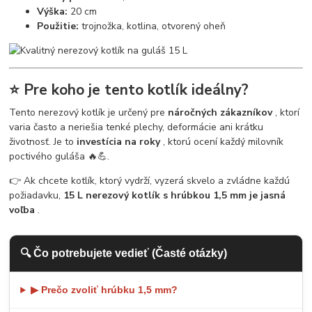
Výška:
20 cm
Použitie:
trojnožka, kotlina, otvorený oheň
⭐ Pre koho je tento kotlík ideálny?
Tento nerezový kotlík je určený pre
náročných zákazníkov
, ktorí
varia často a neriešia tenké plechy, deformácie ani krátku
životnosť. Je to
investícia na roky
, ktorú ocení každý milovník
poctivého guláša 🔥💪.
👉 Ak chcete kotlík, ktorý vydrží, vyzerá skvelo a zvládne každú
požiadavku,
15 L nerezový kotlík s hrúbkou 1,5 mm je jasná
voľba
.
🔍 Čo potrebujete vedieť (Časté otázky)
▶ Prečo zvoliť hrúbku 1,5 mm?