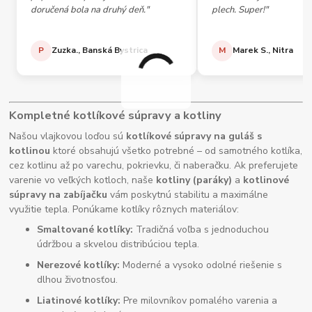
doručená bola na druhý deň."
plech. Super!"
P
Zuzka., Banská Bystrica
M
Marek S., Nitra
Kompletné kotlíkové súpravy a kotliny
Našou vlajkovou loďou sú
kotlíkové súpravy na guláš s
kotlinou
ktoré obsahujú všetko potrebné – od samotného kotlíka,
cez kotlinu až po varechu, pokrievku, či naberačku. Ak preferujete
varenie vo veľkých kotloch, naše
kotliny (paráky)
a
kotlinové
súpravy na zabíjačku
vám poskytnú stabilitu a maximálne
využitie tepla. Ponúkame kotlíky rôznych materiálov:
Smaltované kotlíky:
Tradičná voľba s jednoduchou
údržbou a skvelou distribúciou tepla.
Nerezové kotlíky:
Moderné a vysoko odolné riešenie s
dlhou životnosťou.
Liatinové kotlíky:
Pre milovníkov pomalého varenia a