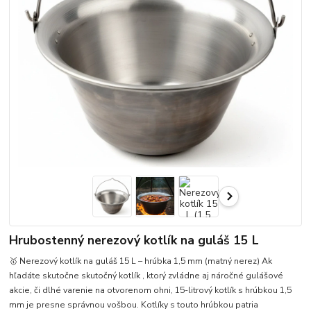
Hrubostenný nerezový kotlík na guláš 15 L
🥇 Nerezový kotlík na guláš 15 L – hrúbka 1,5 mm (matný nerez) Ak
hľadáte skutočne skutočný kotlík , ktorý zvládne aj náročné gulášové
akcie, či dlhé varenie na otvorenom ohni, 15-litrový kotlík s hrúbkou 1,5
mm je presne správnou vošbou. Kotlíky s touto hrúbkou patria