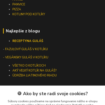
PANVICE
PIZZA
KOTLINY POD KOTLÍKY
Najlepšie z blogu
RECEPTY
NA GULÁŠ
-
FAZUĽOVÝ GULÁŠ V KOTLÍKU
- VEGÁNSKY GULÁŠ V KOTLÍKU
VŠETKO O KOTLÍKOCH
AKÝ VEĽKÝ KOTLÍK NA GULÁŠ?
ÚDRŽBA LIATINOVÉHO RIADU
🍪 Ako by ste radi svoje cookies?
Kontakty
Súbory cookies používame na správne fungovanie nášho e-shopu