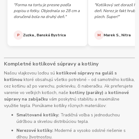
"Forma na tortu je presne podľa
"Kotlíkový set dorazil h
popisu o fotky. Objednala so 28 cm a
deň. Nerez je fakt hrubý,
doručená bola na druhý deň."
plech. Super!"
P
Zuzka., Banská Bystrica
M
Marek S., Nitra
Kompletné kotlíkové súpravy a kotliny
Našou vlajkovou loďou sú
kotlíkové súpravy na guláš s
kotlinou
ktoré obsahujú všetko potrebné – od samotného kotlíka,
cez kotlinu až po varechu, pokrievku, či naberačku. Ak preferujete
varenie vo veľkých kotloch, naše
kotliny (paráky)
a
kotlinové
súpravy na zabíjačku
vám poskytnú stabilitu a maximálne
využitie tepla. Ponúkame kotlíky rôznych materiálov:
Smaltované kotlíky:
Tradičná voľba s jednoduchou
údržbou a skvelou distribúciou tepla.
Nerezové kotlíky:
Moderné a vysoko odolné riešenie s
dlhou životnosťou.