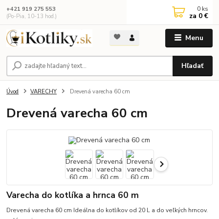
0
ks
+421 919 275 553
za
0 €
(Po-Pia, 10-13 hod.)
Menu
Hľadať
Úvod
VARECHY
Drevená varecha 60 cm
Drevená varecha 60 cm
Varecha do kotlíka a hrnca 60 m
Drevená varecha 60 cm Ideálna do kotlíkov od 20 L a do veľkých hrncov.