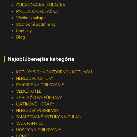
GULÁŠOVÁ KALKULAČKA
PAELLA KALKULAČKA
Všetko o nákupe
Obchodné podmienky
Kontakty
Blog
Najobľúbenejšie kategórie
KOTLÍKY S OHŇOVZDORNOU KOTLINOU
NEREZOVÉ KOTLÍKY
PANVICE NA GRILOVANIE
VEĽKÉ KOTLE
ZABÍJAČKOVÉ SÚPRAVY
LIATINOVÉ HORÁKY
NEREZOVÉ POKRIEVKY
SMALTOVANÉ KOTLÍKY NA GULÁŠ
WOK PANVICE
ROŠTY NA GRILOVANIE
HRNCE