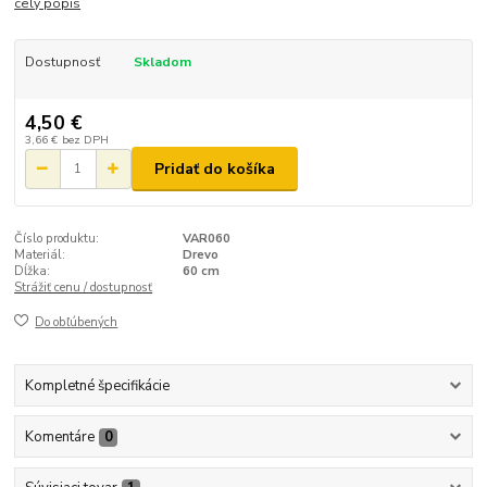
celý popis
Dostupnosť
Skladom
4,50 €
3,66 €
bez DPH
Pridať do košíka
Číslo produktu:
VAR060
Materiál:
Drevo
Dĺžka:
60 cm
Strážiť cenu / dostupnosť
Do obľúbených
Kompletné špecifikácie
Komentáre
0