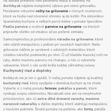
Ak dávate prednosť vôni pečeného mäsa a zeleniny, na
ikotliky.sk
nájdete kompletnú výbavu pre letnú grilovačku.
Ponúkame robustné
rošty na grilovanie
v rôznych rozmeroch,
ktoré sa hodia nad otvorené ohnisko aj do kotlín. Pre milovníkov
španielskej kuchyne a veľkých porcií máme v ponuke špeciálne
Paella panvice
a oceľové
panvice na grilovanie
, na ktorých
pripravíte všetko od steakov až po pečené zemiaky.
Samozrejmosťou je profesionálne
náradie na grilovanie
, ktoré
vám uľahčí manipuláciu s jedlom pri vysokých teplotách. Naše
grilovacie náčinie je vyrobené z odolných materiálov, ktoré
zvládnu náročné podmienky pri ohni. Či už hľadáte klasický rošt na
ryby, alebo masívnu panvicu na chalupu, u nás si vyberiete
vybavenie, ktoré z vás urobí kráľa každej záhradnej oslavy.
Kuchynský riad a doplnky
Ikotliky.sk nie je len o guláši. V našej ponuke nájdete aj kvalitný
kuchynský riad
, ktorý využijete v domácej kuchyni aj na chate.
Vyberte si z našej ponuky
hrncov
, pekáčov a panvíc
, ktoré
vynikajú svojou odolnosťou. Nezabudli sme ani na nevyhnutné
príslušenstvo, ako sú
extra dlhé drevené varechy, masívne
nerezové naberačky
a ďalšie doplnky, ktoré uľahčujú manipuláciu
s horúcimi pokrmmi. Široká ponuka na pečenie, ako
formy
, pekáče