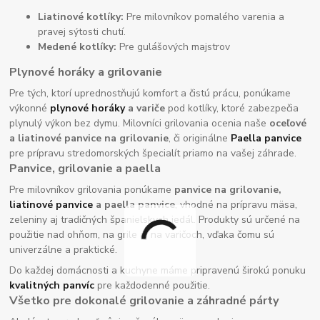
Liatinové kotlíky:
Pre milovníkov pomalého varenia a
pravej sýtosti chutí.
Medené kotlíky:
Pre gulášových majstrov
Plynové horáky a grilovanie
Pre tých, ktorí uprednostňujú komfort a čistú prácu, ponúkame
výkonné
plynové horáky
a variče
pod kotlíky, ktoré zabezpečia
plynulý výkon bez dymu. Milovníci grilovania ocenia naše
oceľové
a liatinové panvice na grilovanie
, či originálne
Paella panvice
pre prípravu stredomorských špecialít priamo na vašej záhrade.
Panvice, grilovanie a paella
Pre milovníkov grilovania ponúkame
panvice na grilovanie,
liatinové panvice
a paella panvice
, vhodné na prípravu mäsa,
zeleniny aj tradičných španielskych jedál. Produkty sú určené na
použitie nad ohňom, na grile aj na varičoch, vďaka čomu sú
univerzálne a praktické.
Do každej domácnosti a kuchyne máme pripravenú širokú ponuku
kvalitných panvíc
pre každodenné použitie.
Všetko pre dokonalé grilovanie a záhradné párty