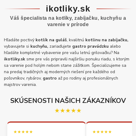
ikotliky.sk
Váš špecialista na kotlíky, zabíjačku, kuchyňu a
varenie v prírode
Hľadáte poctivý
kotlík na guláš
, kvalitnú
kotlinu na zabíjačku,
vybavujete si
kuchyňu,
zariaďujete
gastro pravádzku
alebo
hľadáte kompletné vybavenie pre vašu letnú grilovačku? Na
ikotliky.sk
sme pre vás pripravili najširšiu ponuku riadu, s ktorým
sa varenie pod holým nebom stane zážitkom. Špecializujeme sa
na predaj tradičných aj moderných riešení pre každého od
poľovníkov, rybárov,
gastro
až po rodiny aj profesionálnych
majstrov varenia.
SKÚSENOSTI NAŠICH ZÁKAZNÍKOV
★★★★★
★★★★★
★★★★★