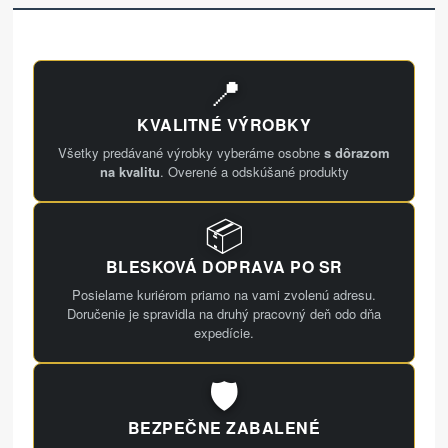
📍
KVALITNÉ VÝROBKY
Všetky predávané výrobky vyberáme osobne
s dôrazom
na kvalitu
. Overené a odskúšané produkty
📦
BLESKOVÁ DOPRAVA PO SR
Posielame kuriérom priamo na vami zvolenú adresu.
Doručenie je spravidla na druhý pracovný deň odo dňa
expedície.
🛡️
BEZPEČNE ZABALENÉ