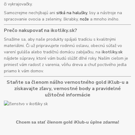
či vykrajovačky.
Samozrejme nechýbajú ani
sitká na halušky
, lisy a nástroje na
spracovanie ovocia a zeleniny, škrabky,
nože
a mnoho iného.
Prečo nakupovať na ikotliky.sk?
Snažíme sa, aby naše produkty spájali tradíciu s kvalitnými
materiálmi. Či už pripravujete rodinnú oslavu, obecnú súťaž vo
varení guláša alebo tradičnú domácu zabíjačku, na
ikotliky.sk
nájdete súpravy, ktoré vám budú slúžiť dlhé roky. Naším cieľom je
priniesť vám radosť z varenia, vôňu dreva a chuť poctivého jedla
priamo k vám domov.
Staňte sa členom nášho vernostného gold iKlub-u a
získavajte zľavy, vernostné body a pravidelné
užitočné informácie
Chcem sa stať členom gold iKlub-u úplne zdarma!