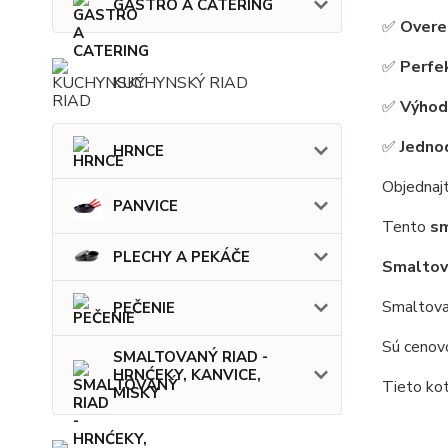
GASTRO A CATERING
✅
Overen
✅
Perfek
KUCHYNSKÝ RIAD
✅
Výhodn
✅
Jedno
HRNCE
Objednaj
PANVICE
Tento
sm
PLECHY A PEKÁČE
Smaltov
Smaltovan
PEČENIE
Sú cenovo
SMALTOVANÝ RIAD -
HRNĆEKY, KANVICE,
Tieto kotl
MISKY