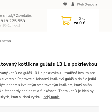
iKlub členovia
e si rady? Zavolajte.
0
ks
 919 275 553
za
0 €
a, 10-13 hod.)
krievkou
tovaný kotlík na gulášs 13 L s pokrievkou
vaný kotlík na guláš 13 L s pokrievkou – tradičná kvalita pre
lé varenie Pripravte si lahodný kotlíkový guláš a ďalšie jedlá
lým nebom s kvalitným smaltovaným kotlíkom, ktorý spĺňa
ie štandardy odolnosti a funkčnosti. Tento kotlík je ideálny
tkých, ktorí si chcú vychu...
celý popis