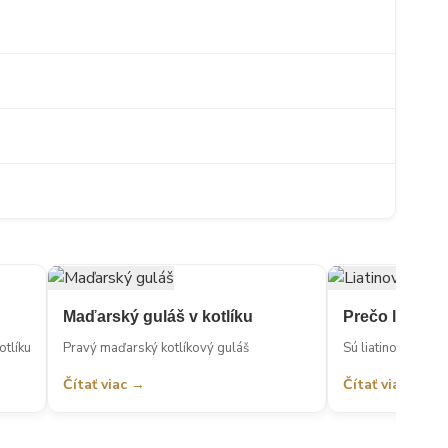
Maďarský guláš v kotlíku
Prečo liatino
otlíku
Pravý maďarský kotlíkový guláš
Sú liatinové panv
Čítať viac →
Čítať viac →