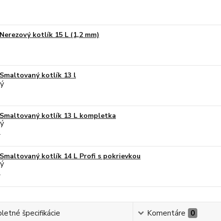
Nerezový kotlík 15 L (1,2 mm)
Smaltovaný kotlík 13 l
Smaltovaný kotlík 13 L kompletka
Smaltovaný kotlík 14 L Profi s pokrievkou
etné špecifikácie
Komentáre
0