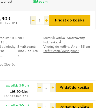
tupnosť
Skladom
,90 €
Pridať do košíka
50 €
bez DPH
roduktu:
KSP013
Materiál kotlíka:
Smaltovaný
13 L
Pokrievka:
Áno
l pokrievky:
Smaltovaná
Vhodný do kotliny:
Áno - 36 cm
 na
Áno - od 120
Strážiť cenu / dostupnosť
ku:
cm
obľúbených
expedícia 3-5 dní
Pridať do košíka
193,90 €
/
ks
157,64 €
bez DPH
expedícia 3-5 dní
Pridať do košíka