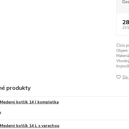
Dos
28
23,
Číslo p
Objem:
Materiá
Vhodný
trojnož
Do 
é produkty
Medený kotlík 14 l kompletka
Medený kotlík 14 L s varechou