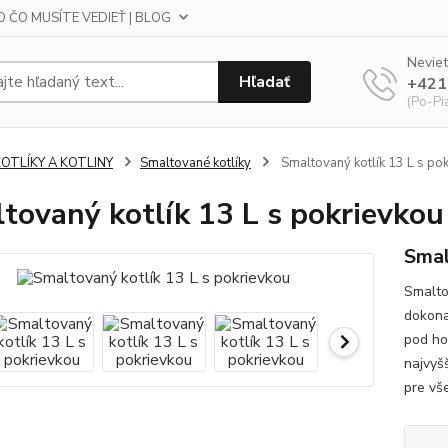
 ČO MUSÍTE VEDIEŤ | BLOG
Neviet
Hľadať
+421
(Po-Pi
KOTLÍKY A KOTLINY
Smaltované kotlíky
Smaltovaný kotlík 13 L s po
tovaný kotlík 13 L s pokrievkou
Smal
Smalto
dokona
pod ho
najvyšš
pre vše