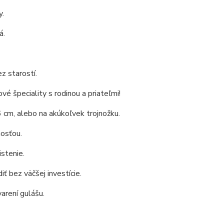
y.
á.
z starostí.
vé špeciality s rodinou a priateľmi!
 cm, alebo na akúkoľvek trojnožku.
osťou.
istenie.
 bez väčšej investície.
varení gulášu.