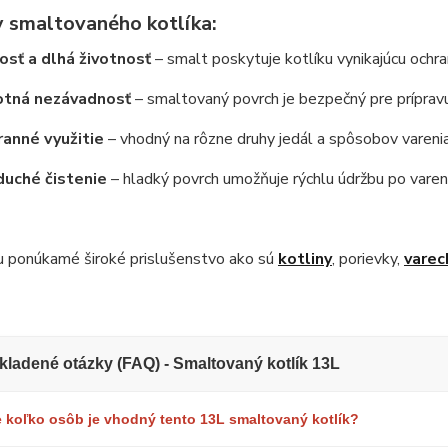
 smaltovaného kotlíka:
sť a dlhá životnosť
– smalt poskytuje kotlíku vynikajúcu ochr
otná nezávadnosť
– smaltovaný povrch je bezpečný pre prípravu 
anné využitie
– vhodný na rôzne druhy jedál a spôsobov varenia
duché čistenie
– hladký povrch umožňuje rýchlu údržbu po varení
u ponúkamé široké prislušenstvo ako sú
kotliny
, porievky,
varec
kladené otázky (FAQ) - Smaltovaný kotlík 13L
e koľko osôb je vhodný tento 13L smaltovaný kotlík?