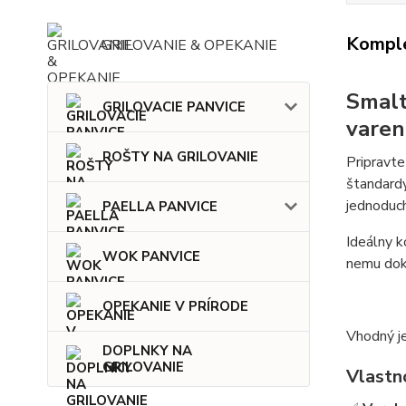
Komple
GRILOVANIE & OPEKANIE
Smalt
GRILOVACIE PANVICE
varen
ROŠTY NA GRILOVANIE
Pripravte
štandardy
jednoduc
PAELLA PANVICE
Ideálny k
WOK PANVICE
nemu doká
OPEKANIE V PRÍRODE
Vhodný je
DOPLNKY NA
GRILOVANIE
Vlastn