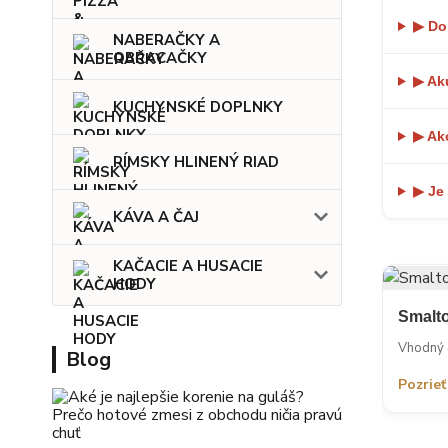
▶ Do 
NABERAČKY A
OBRACAČKY
▶ Ak
KUCHYNSKÉ DOPLNKY
▶ Ak
RÍMSKY HLINENÝ RIAD
▶ Je
KÁVA A ČAJ
KAČACIE A HUSACIE
HODY
Smalto
Vhodný d
Blog
Pozrie