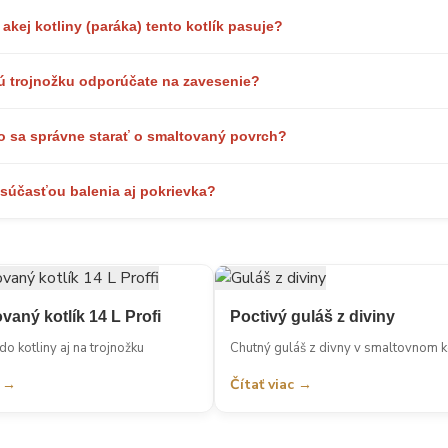
akej kotliny (paráka) tento kotlík pasuje?
ú trojnožku odporúčate na zavesenie?
o sa správne starať o smaltovaný povrch?
 súčasťou balenia aj pokrievka?
vaný kotlík 14 L Profi
Poctivý guláš z diviny
o kotliny aj na trojnožku
Chutný guláš z divny v smaltovnom k
ť →
Čítať viac →