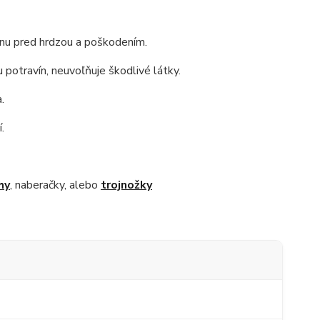
anu pred hrdzou a poškodením.
potravín, neuvoľňuje škodlivé látky.
.
.
hy
, naberačky, alebo
trojnožky