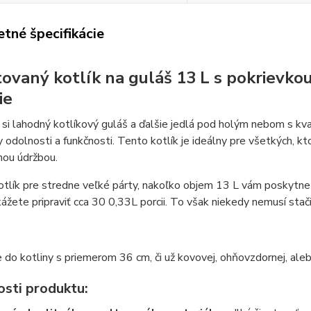
tné špecifikácie
ovaný kotlík na guláš 13 L s pokrievkou
ie
 si lahodný kotlíkový guláš a ďalšie jedlá pod holým nebom s k
 odolnosti a funkčnosti. Tento kotlík je ideálny pre všetkých, kto
hou údržbou.
otlík pre stredne veľké párty, nakoľko objem 13 L vám poskytne
žete pripraviť cca 30 0,33L porcii. To však niekedy nemusí stači
 do kotliny s priemerom 36 cm, či už kovovej, ohňovzdornej, ale
osti produktu: