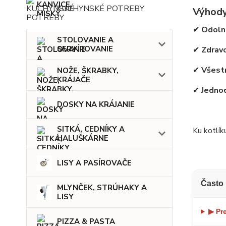
KUCHYNSKÉ POTREBY
Výhody
✔
Odolno
STOLOVANIE A
SERVÍROVANIE
✔
Zdrav
✔
Všestr
NOŽE, ŠKRABKY,
KRÁJAČE
✔
Jedno
DOSKY NA KRÁJANIE
SITKÁ, CEDNÍKY A
Ku kotlík
HALUŠKÁRNE
LISY A PASÍROVAČE
Často 
MLYNČEK, STRÚHAKY A
LISY
▶ Pr
PIZZA & PASTA