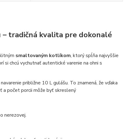
 – tradičná kvalita pre dokonalé
valitným
smaltovaným kotlíkom
, ktorý spĺňa najvyššie
rí si chcú vychutnať autentické varenie na ohni s
 navarenie približne 10 L gulášu. To znamená, že vďaka
ť a počet porcii môže byť skreslený
bo nerezovej.