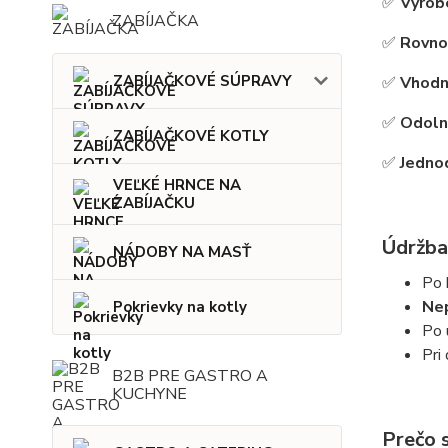
✅
Vyrob
ZABÍJAČKA
✅
Rovno
ZABÍJAČKOVÉ SÚPRAVY
✅
Vhodný
✅
Odoln
ZABÍJAČKOVÉ KOTLY
✅
Jedno
VEĽKÉ HRNCE NA
ZABÍJAČKU
Údržba 
NÁDOBY NA MASŤ
Po 
Nep
Pokrievky na kotly
Po 
Pri
B2B PRE GASTRO A
KUCHYNE
Prečo 