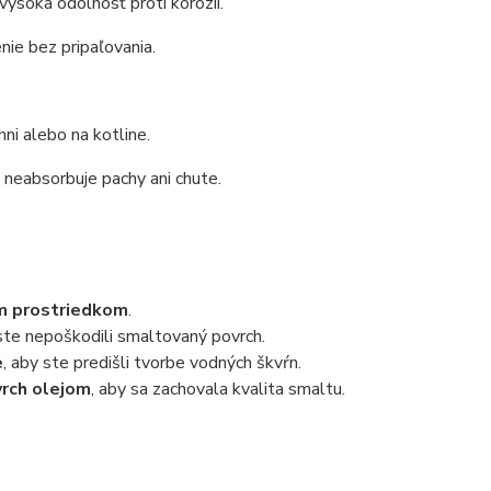
vysoká odolnosť proti korózii.
nie bez pripaľovania.
ni alebo na kotline.
 neabsorbuje pachy ani chute.
im prostriedkom
.
 ste nepoškodili smaltovaný povrch.
e
, aby ste predišli tvorbe vodných škvŕn.
vrch olejom
, aby sa zachovala kvalita smaltu.