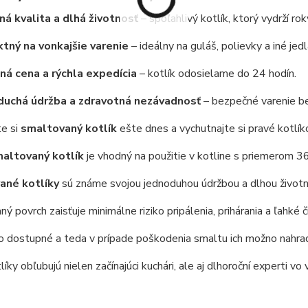
á kvalita a dlhá životnosť
– spoľahlivý kotlík, ktorý vydrží rok
tný na vonkajšie varenie
– ideálny na guláš, polievky a iné jedl
á cena a rýchla expedícia
– kotlík odosielame do 24 hodín.
duchá údržba a zdravotná nezávadnosť
– bezpečné varenie be
te si
smaltovaný kotlík
ešte dnes a vychutnajte si pravé kotlíko
altovaný kotlík
je vhodný na použitie v kotline s priemerom 36
ané kotlíky
sú známe svojou jednoduhou údržbou a dlhou životn
ý povrch zaisťuje minimálne riziko pripálenia, prihárania a ľahké č
 dostupné a teda v prípade poškodenia smaltu ich možno nahradiť
íky obľubujú nielen začínajúci kuchári, ale aj dlhoroční experti vo 