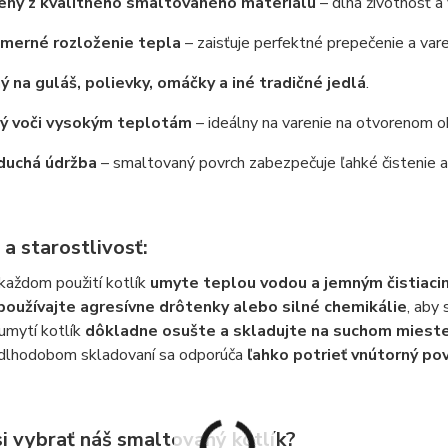
ený z kvalitného smaltovaného materiálu
– dlhá životnosť a 
merné rozloženie tepla
– zaisťuje perfektné prepečenie a vare
 na guláš, polievky, omáčky a iné tradičné jedlá
.
ý voči vysokým teplotám
– ideálny na varenie na otvorenom oh
duchá údržba
– smaltovaný povrch zabezpečuje ľahké čistenie a
a starostlivosť:
každom použití kotlík
umyte teplou vodou a jemným čistiac
oužívajte agresívne drôtenky alebo silné chemikálie
, aby
umytí kotlík
dôkladne osušte a skladujte na suchom miest
 dlhodobom skladovaní sa odporúča
ľahko potrieť vnútorný po
si vybrať náš smaltovaný kotlík?