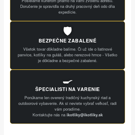
Posielame kuriérom priamo na vami zvolenú adresu.
Doručenie je spravidla na druhý pracovný deň odo dňa
expedície.
🛡️
BEZPEČNE ZABALENÉ
Všetok tovar dôkladne balíme. Či už ide o liatinové
panvice, kotlíky na guláš, alebo nerezové hrnce - Všetko
je dôkladne a bezpečné zabalené.
🍳
ŠPECIALISTI NA VARENIE
Ponúkame len overený tradičný kuchynský riad a
outdoorové vybavenie. Ak si neviete vybrať veľkosť, radi
vám poradíme.
Kontaktujte nás na
ikotliky@ikotliky.sk