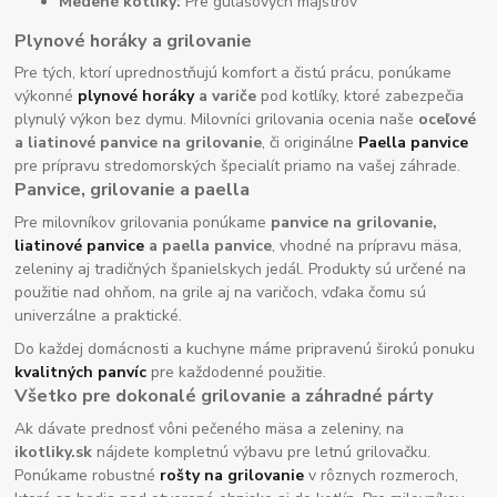
Medené kotlíky:
Pre gulášových majstrov
Plynové horáky a grilovanie
Pre tých, ktorí uprednostňujú komfort a čistú prácu, ponúkame
výkonné
plynové horáky
a variče
pod kotlíky, ktoré zabezpečia
plynulý výkon bez dymu. Milovníci grilovania ocenia naše
oceľové
a liatinové panvice na grilovanie
, či originálne
Paella panvice
pre prípravu stredomorských špecialít priamo na vašej záhrade.
Panvice, grilovanie a paella
Pre milovníkov grilovania ponúkame
panvice na grilovanie,
liatinové panvice
a paella panvice
, vhodné na prípravu mäsa,
zeleniny aj tradičných španielskych jedál. Produkty sú určené na
použitie nad ohňom, na grile aj na varičoch, vďaka čomu sú
univerzálne a praktické.
Do každej domácnosti a kuchyne máme pripravenú širokú ponuku
kvalitných panvíc
pre každodenné použitie.
Všetko pre dokonalé grilovanie a záhradné párty
Ak dávate prednosť vôni pečeného mäsa a zeleniny, na
ikotliky.sk
nájdete kompletnú výbavu pre letnú grilovačku.
Ponúkame robustné
rošty na grilovanie
v rôznych rozmeroch,