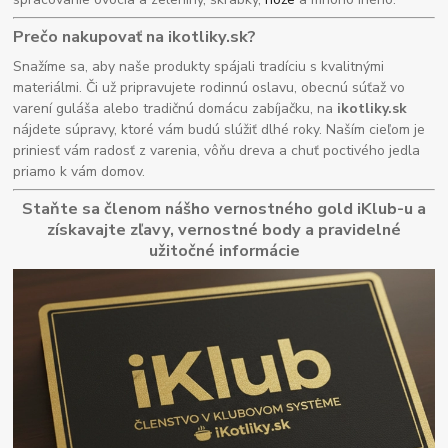
Prečo nakupovať na ikotliky.sk?
Snažíme sa, aby naše produkty spájali tradíciu s kvalitnými
materiálmi. Či už pripravujete rodinnú oslavu, obecnú súťaž vo
varení guláša alebo tradičnú domácu zabíjačku, na
ikotliky.sk
nájdete súpravy, ktoré vám budú slúžiť dlhé roky. Naším cieľom je
priniesť vám radosť z varenia, vôňu dreva a chuť poctivého jedla
priamo k vám domov.
Staňte sa členom nášho vernostného gold iKlub-u a
získavajte zľavy, vernostné body a pravidelné
užitočné informácie