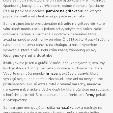
ktoré sa hodia nad otvorené ohnisko aj do kotlín. Pre milovníkov
španielskej kuchyne a veľkých porcií máme v ponuke špeciálne
Paella panvice
a oceľové
panvice na grilovanie
, na ktorých
pripravíte všetko od steakov až po pečené zemiaky.
Samozrejmosťou je profesionálne
náradie na grilovanie
, ktoré
vám uľahčí manipuláciu s jedlom pri vysokých teplotách. Naše
grilovacie náčinie je vyrobené z odolných materiálov, ktoré
zvládnu náročné podmienky pri ohni. Či už hľadáte klasický rošt na
ryby, alebo masívnu panvicu na chalupu, u nás si vyberiete
vybavenie, ktoré z vás urobí kráľa každej záhradnej oslavy.
Kuchynský riad a doplnky
Ikotliky.sk nie je len o guláši. V našej ponuke nájdete aj kvalitný
kuchynský riad
, ktorý využijete v domácej kuchyni aj na chate.
Vyberte si z našej ponuky
hrncov
, pekáčov a panvíc
, ktoré
vynikajú svojou odolnosťou. Nezabudli sme ani na nevyhnutné
príslušenstvo, ako sú
extra dlhé drevené varechy, masívne
nerezové naberačky
a ďalšie doplnky, ktoré uľahčujú manipuláciu
s horúcimi pokrmmi. Široká ponuka na pečenie, ako
formy
, pekáče
či vykrajovačky.
Samozrejme nechýbajú ani
sitká na halušky
, lisy a nástroje na
spracovanie ovocia a zeleniny, škrabky,
nože
a mnoho iného.