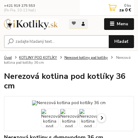
0
ks
+421 919 275 553
za
0 €
(Po-Pia, 10-13 hod.)
Menu
Hľadať
Úvod
KOTLINY POD KOTLÍKY
Nerezové kotliny pod kotlíky
Nerezová
kotlina pod kotlíky 36 cm
Nerezová kotlina pod kotlíky 36
cm
Nerezová kotliny s dymovodom 36 cm