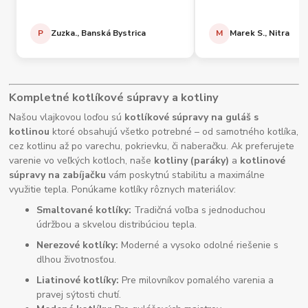
P
Zuzka., Banská Bystrica
M
Marek S., Nitra
Kompletné kotlíkové súpravy a kotliny
Našou vlajkovou loďou sú
kotlíkové súpravy na guláš s
kotlinou
ktoré obsahujú všetko potrebné – od samotného kotlíka,
cez kotlinu až po varechu, pokrievku, či naberačku. Ak preferujete
varenie vo veľkých kotloch, naše
kotliny (paráky)
a
kotlinové
súpravy na zabíjačku
vám poskytnú stabilitu a maximálne
využitie tepla. Ponúkame kotlíky rôznych materiálov:
Smaltované kotlíky:
Tradičná voľba s jednoduchou
údržbou a skvelou distribúciou tepla.
Nerezové kotlíky:
Moderné a vysoko odolné riešenie s
dlhou životnosťou.
Liatinové kotlíky:
Pre milovníkov pomalého varenia a
pravej sýtosti chutí.