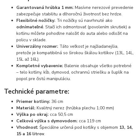
Garantovaná hrúbka 1 mm:
Masívne nerezové prevedenie
zabezpečuje stabilitu a dlhoročnú životnosť bez hrdze.
Flexibilné nožičky:
Tri nožičky sú navrhnuté ako
odnímateľné
. Stačí ich odmontovať (povolením skrutiek) a
kotlinu môžete pohodlne naložiť do auta alebo odložiť na
policu v sklade.
Univerzálny rozmer:
Táto veľkosť je najžiadanejšia,
pretože je kompatibilná so širokou škálou kotlíkov (13L, 14L,
15L až 16L).
Kompletné vybavenie:
Balenie obsahuje všetko potrebné
– telo kotliny, kĺb, dymovod, ochrannú striešku a šuplík na
popol pre čistú manipuláciu.
Technické parametre:
Priemer kotliny:
36 cm
Materiál:
Kvalitný nerez (hrúbka plechu 1,00 mm)
Výška po okraj:
cca 50,5 cm
Celková výška s dymovodom:
cca 119 cm
Vhodnosť:
Špeciálne určená pod kotlíky s objemom
13, 14,
15 a 16 litrov
.