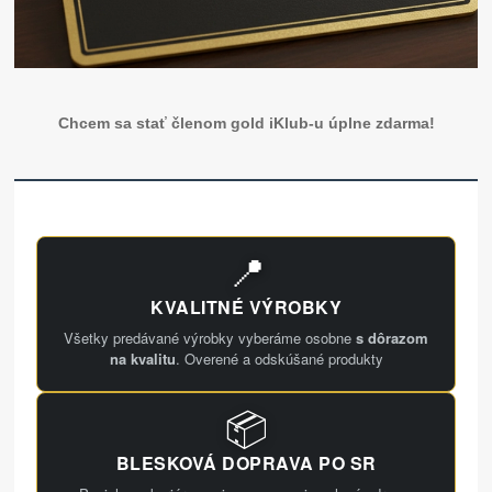
Chcem sa stať členom gold iKlub-u úplne zdarma!
📍
KVALITNÉ VÝROBKY
Všetky predávané výrobky vyberáme osobne
s dôrazom
na kvalitu
. Overené a odskúšané produkty
📦
BLESKOVÁ DOPRAVA PO SR