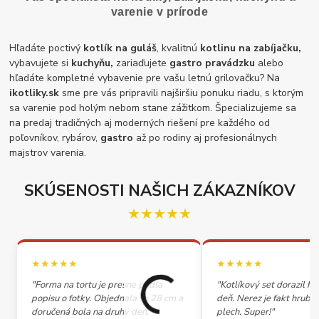
varenie v prírode
Hľadáte poctivý
kotlík na guláš
, kvalitnú
kotlinu na zabíjačku,
vybavujete si
kuchyňu,
zariaďujete
gastro pravádzku
alebo
hľadáte kompletné vybavenie pre vašu letnú grilovačku? Na
ikotliky.sk
sme pre vás pripravili najširšiu ponuku riadu, s ktorým
sa varenie pod holým nebom stane zážitkom. Špecializujeme sa
na predaj tradičných aj moderných riešení pre každého od
poľovníkov, rybárov,
gastro
až po rodiny aj profesionálnych
majstrov varenia.
SKÚSENOSTI NAŠICH ZÁKAZNÍKOV
★★★★★
★★★★★
★★★★★
"Forma na tortu je presne podľa
"Kotlíkový set dorazil h
popisu o fotky. Objednala so 28 cm a
deň. Nerez je fakt hrubý,
doručená bola na druhý deň."
plech. Super!"