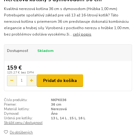
Kvalitná nerezová kotlina 36 cm s dymovodom (Hrúbka 1,00 mm)
Potrebujete spoľahlivý základ pre váš 13 až 16-litrový kotlík? Táto
nerezová kotlina s priemerom 36 cm predstavuje dokonalú kombináciu
elegancie a hrubej sily. Vyrobená z poctivého nerezu o hrúbke 1,00 mm,
bez problémov odoláva vysokému ži...
celý popis
Dostupnosť
Skladom
159 €
129,27 €
bez DPH
Pridať do košíka
Číslo produktu:
NKPK036
Priemer:
36 cm
Materiál kotliny:
Nerezová
Dymovod:
Áno
Určená pre kotlíky:
13 L, 14 L , 15 L, 16 L
Strážiť cenu / dostupnosť
Do obľúbených