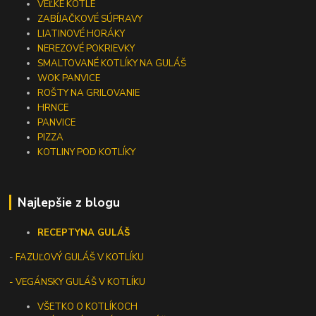
VEĽKÉ KOTLE
ZABÍJAČKOVÉ SÚPRAVY
LIATINOVÉ HORÁKY
NEREZOVÉ POKRIEVKY
SMALTOVANÉ KOTLÍKY NA GULÁŠ
WOK PANVICE
ROŠTY NA GRILOVANIE
HRNCE
PANVICE
PIZZA
KOTLINY POD KOTLÍKY
Najlepšie z blogu
RECEPTY
NA GULÁŠ
-
FAZUĽOVÝ GULÁŠ V KOTLÍKU
- VEGÁNSKY GULÁŠ V KOTLÍKU
VŠETKO O KOTLÍKOCH