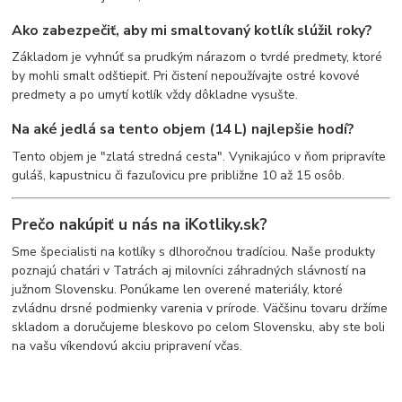
Ako zabezpečiť, aby mi smaltovaný kotlík slúžil roky?
Základom je vyhnúť sa prudkým nárazom o tvrdé predmety, ktoré
by mohli smalt odštiepiť. Pri čistení nepoužívajte ostré kovové
predmety a po umytí kotlík vždy dôkladne vysušte.
Na aké jedlá sa tento objem (14 L) najlepšie hodí?
Tento objem je "zlatá stredná cesta". Vynikajúco v ňom pripravíte
guláš, kapustnicu či fazuľovicu pre približne 10 až 15 osôb.
Prečo nakúpiť u nás na iKotliky.sk?
Sme špecialisti na kotlíky s dlhoročnou tradíciou. Naše produkty
poznajú chatári v Tatrách aj milovníci záhradných slávností na
južnom Slovensku. Ponúkame len overené materiály, ktoré
zvládnu drsné podmienky varenia v prírode. Väčšinu tovaru držíme
skladom a doručujeme bleskovo po celom Slovensku, aby ste boli
na vašu víkendovú akciu pripravení včas.