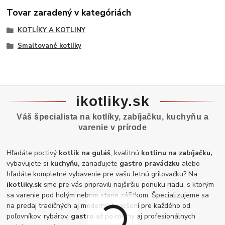
Tovar zaradený v kategóriách
KOTLÍKY A KOTLINY
Smaltované kotlíky
ikotliky.sk
Váš špecialista na kotlíky, zabíjačku, kuchyňu a
varenie v prírode
Hľadáte poctivý
kotlík na guláš
, kvalitnú
kotlinu na zabíjačku,
vybavujete si
kuchyňu,
zariaďujete
gastro pravádzku
alebo
hľadáte kompletné vybavenie pre vašu letnú grilovačku? Na
ikotliky.sk
sme pre vás pripravili najširšiu ponuku riadu, s ktorým
sa varenie pod holým nebom stane zážitkom. Špecializujeme sa
na predaj tradičných aj moderných riešení pre každého od
poľovníkov, rybárov,
gastro
až po rodiny aj profesionálnych