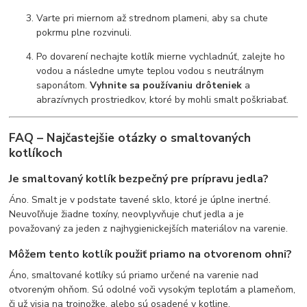
Varte pri miernom až strednom plameni, aby sa chute
pokrmu plne rozvinuli.
Po dovarení nechajte kotlík mierne vychladnúť, zalejte ho
vodou a následne umyte teplou vodou s neutrálnym
saponátom.
Vyhnite sa používaniu drôteniek
a
abrazívnych prostriedkov, ktoré by mohli smalt poškriabať.
FAQ – Najčastejšie otázky o smaltovaných
kotlíkoch
Je smaltovaný kotlík bezpečný pre prípravu jedla?
Áno. Smalt je v podstate tavené sklo, ktoré je úplne inertné.
Neuvoľňuje žiadne toxíny, neovplyvňuje chuť jedla a je
považovaný za jeden z najhygienickejších materiálov na varenie.
Môžem tento kotlík použiť priamo na otvorenom ohni?
Áno, smaltované kotlíky sú priamo určené na varenie nad
otvoreným ohňom. Sú odolné voči vysokým teplotám a plameňom,
či už visia na trojnožke, alebo sú osadené v kotline.