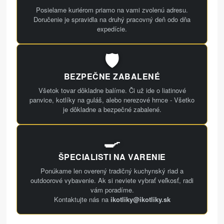
Posielame kuriérom priamo na vami zvolenú adresu.
Doručenie je spravidla na druhý pracovný deň odo dňa
expedície.
🛡️
BEZPEČNE ZABALENÉ
Všetok tovar dôkladne balíme. Či už ide o liatinové
panvice, kotlíky na guláš, alebo nerezové hrnce - Všetko
je dôkladne a bezpečné zabalené.
🍳
ŠPECIALISTI NA VARENIE
Ponúkame len overený tradičný kuchynský riad a
outdoorové vybavenie. Ak si neviete vybrať veľkosť, radi
vám poradíme.
Kontaktujte nás na
ikotliky@ikotliky.sk