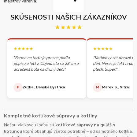
majstrov varenia.
SKÚSENOSTI NAŠICH ZÁKAZNÍKOV
★★★★★
★★★★★
★★★★★
"Forma na tortu je presne podľa
"Kotlíkový set dorazil h
popisu o fotky. Objednala so 28 cm a
deň. Nerez je fakt hrubý,
doručená bola na druhý deň."
plech. Super!"
P
Zuzka., Banská Bystrica
M
Marek S., Nitra
Kompletné kotlíkové súpravy a kotliny
Našou vlajkovou loďou sú
kotlíkové súpravy na guláš s
kotlinou
ktoré obsahujú všetko potrebné – od samotného kotlíka,