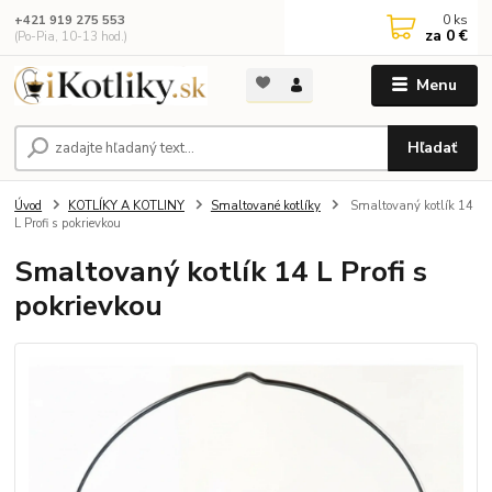
0
ks
+421 919 275 553
za
0 €
(Po-Pia, 10-13 hod.)
Menu
Hľadať
Úvod
KOTLÍKY A KOTLINY
Smaltované kotlíky
Smaltovaný kotlík 14
L Profi s pokrievkou
Smaltovaný kotlík 14 L Profi s
pokrievkou