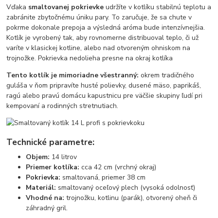
Vďaka
smaltovanej pokrievke
udržíte v kotlíku stabilnú teplotu a
zabránite zbytočnému úniku pary. To zaručuje, že sa chute v
pokrme dokonale prepoja a výsledná aróma bude intenzívnejšia.
Kotlík je vyrobený tak, aby rovnomerne distribuoval teplo, či už
varíte v klasickej kotline, alebo nad otvoreným ohniskom na
trojnožke. Pokrievka nedolieha presne na okraj kotlíka
Tento kotlík je mimoriadne všestranný:
okrem tradičného
guláša v ňom pripravíte husté polievky, dusené mäso, paprikáš,
ragú alebo pravú domácu kapustnicu pre väčšie skupiny ľudí pri
kempovaní a rodinných stretnutiach.
Technické parametre:
Objem:
14 litrov
Priemer kotlíka:
cca 42 cm (vrchný okraj)
Pokrievka:
smaltovaná, priemer 38 cm
Materiál:
smaltovaný oceľový plech (vysoká odolnosť)
Vhodné na:
trojnožku, kotlinu (parák), otvorený oheň či
záhradný gril.