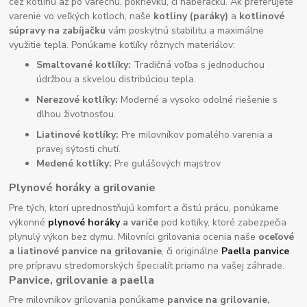
cez kotlinu až po varechu, pokrievku, či naberačku. Ak preferujete
varenie vo veľkých kotloch, naše
kotliny (paráky)
a
kotlinové
súpravy na zabíjačku
vám poskytnú stabilitu a maximálne
využitie tepla. Ponúkame kotlíky rôznych materiálov:
Smaltované kotlíky:
Tradičná voľba s jednoduchou
údržbou a skvelou distribúciou tepla.
Nerezové kotlíky:
Moderné a vysoko odolné riešenie s
dlhou životnosťou.
Liatinové kotlíky:
Pre milovníkov pomalého varenia a
pravej sýtosti chutí.
Medené kotlíky:
Pre gulášových majstrov
Plynové horáky a grilovanie
Pre tých, ktorí uprednostňujú komfort a čistú prácu, ponúkame
výkonné
plynové horáky
a variče
pod kotlíky, ktoré zabezpečia
plynulý výkon bez dymu. Milovníci grilovania ocenia naše
oceľové
a liatinové panvice na grilovanie
, či originálne
Paella panvice
pre prípravu stredomorských špecialít priamo na vašej záhrade.
Panvice, grilovanie a paella
Pre milovníkov grilovania ponúkame
panvice na grilovanie,