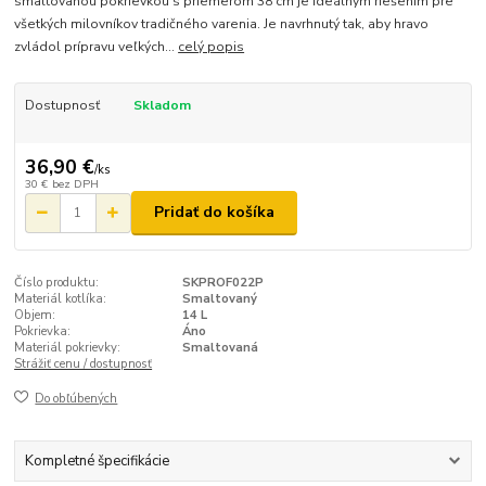
smaltovanou pokrievkou s priemerom 38 cm je ideálnym riešením pre
všetkých milovníkov tradičného varenia. Je navrhnutý tak, aby hravo
zvládol prípravu veľkých...
celý popis
Dostupnosť
Skladom
36,90 €
/
ks
30 €
bez DPH
Pridať do košíka
Číslo produktu:
SKPROF022P
Materiál kotlíka:
Smaltovaný
Objem:
14 L
Pokrievka:
Áno
Materiál pokrievky:
Smaltovaná
Strážiť cenu / dostupnosť
Do obľúbených
Kompletné špecifikácie