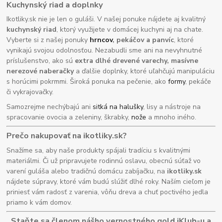
Kuchynský riad a doplnky
Ikotliky.sk nie je len o guláši. V našej ponuke nájdete aj kvalitný
kuchynský riad
, ktorý využijete v domácej kuchyni aj na chate.
Vyberte si z našej ponuky
hrncov
, pekáčov a panvíc
, ktoré
vynikajú svojou odolnosťou. Nezabudli sme ani na nevyhnutné
príslušenstvo, ako sú
extra dlhé drevené varechy, masívne
nerezové naberačky
a ďalšie doplnky, ktoré uľahčujú manipuláciu
s horúcimi pokrmmi. Široká ponuka na pečenie, ako
formy
, pekáče
či vykrajovačky.
Samozrejme nechýbajú ani
sitká na halušky
, lisy a nástroje na
spracovanie ovocia a zeleniny, škrabky,
nože
a mnoho iného.
Prečo nakupovať na ikotliky.sk?
Snažíme sa, aby naše produkty spájali tradíciu s kvalitnými
materiálmi. Či už pripravujete rodinnú oslavu, obecnú súťaž vo
varení guláša alebo tradičnú domácu zabíjačku, na
ikotliky.sk
nájdete súpravy, ktoré vám budú slúžiť dlhé roky. Naším cieľom je
priniesť vám radosť z varenia, vôňu dreva a chuť poctivého jedla
priamo k vám domov.
Staňte sa členom nášho vernostného gold iKlub-u a