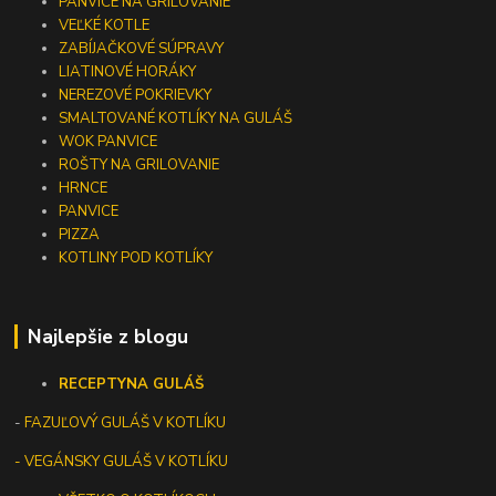
PANVICE NA GRILOVANIE
VEĽKÉ KOTLE
ZABÍJAČKOVÉ SÚPRAVY
LIATINOVÉ HORÁKY
NEREZOVÉ POKRIEVKY
SMALTOVANÉ KOTLÍKY NA GULÁŠ
WOK PANVICE
ROŠTY NA GRILOVANIE
HRNCE
PANVICE
PIZZA
KOTLINY POD KOTLÍKY
Najlepšie z blogu
RECEPTY
NA GULÁŠ
-
FAZUĽOVÝ GULÁŠ V KOTLÍKU
- VEGÁNSKY GULÁŠ V KOTLÍKU