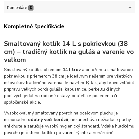
Komentáre
0
Kompletné špecifikácie
Smaltovaný kotlík 14 L s pokrievkou (38
cm) – tradičný kotlík na guláš a varenie vo
veľkom
Smaltovaný kotlík s objemom
14 litrov
a priloženou smaltovanou
pokrievkou s priemerom
38 cm
je ideálnym riešením pre všetkých
milovníkov tradičného varenia. Je navrhnutý tak, aby hravo zvládol
prípravu veľkých porcií guláša, kapustnice, perkeltu či iných
poctivých jedál na rodinné oslavy, priateľské posedenia či
spoločenské akcie.
Vysokokvalitný smaltovaný povrch na oceľovom plechu je
mimoriadne
odolný voči korózii
, nezanecháva nežiaduce pachy
ani chute a zaručuje vysoký hygienický štandard. Vďaka hladkému
povrchu je čistenie kotlíka po varení rýchle a nenáročné.