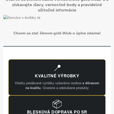
získavajte zľavy, vernostné body a pravidelné
užitočné informácie
Chcem sa stať členom gold iKlub-u úplne zdarma!
📍
KVALITNÉ VÝROBKY
Všetky predávané výrobky vyberáme osobne
s dôrazom
na kvalitu
. Overené a odskúšané produkty
📦
BLESKOVÁ DOPRAVA PO SR