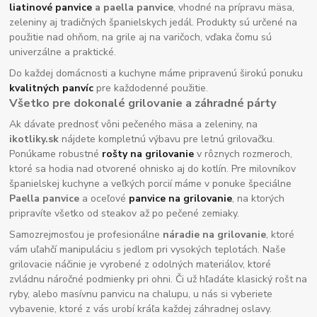
liatinové panvice
a paella panvice
, vhodné na prípravu mäsa,
zeleniny aj tradičných španielskych jedál. Produkty sú určené na
použitie nad ohňom, na grile aj na varičoch, vďaka čomu sú
univerzálne a praktické.
Do každej domácnosti a kuchyne máme pripravenú širokú ponuku
kvalitných panvíc
pre každodenné použitie.
Všetko pre dokonalé grilovanie a záhradné párty
Ak dávate prednosť vôni pečeného mäsa a zeleniny, na
ikotliky.sk
nájdete kompletnú výbavu pre letnú grilovačku.
Ponúkame robustné
rošty na grilovanie
v rôznych rozmeroch,
ktoré sa hodia nad otvorené ohnisko aj do kotlín. Pre milovníkov
španielskej kuchyne a veľkých porcií máme v ponuke špeciálne
Paella panvice
a oceľové
panvice na grilovanie
, na ktorých
pripravíte všetko od steakov až po pečené zemiaky.
Samozrejmosťou je profesionálne
náradie na grilovanie
, ktoré
vám uľahčí manipuláciu s jedlom pri vysokých teplotách. Naše
grilovacie náčinie je vyrobené z odolných materiálov, ktoré
zvládnu náročné podmienky pri ohni. Či už hľadáte klasický rošt na
ryby, alebo masívnu panvicu na chalupu, u nás si vyberiete
vybavenie, ktoré z vás urobí kráľa každej záhradnej oslavy.