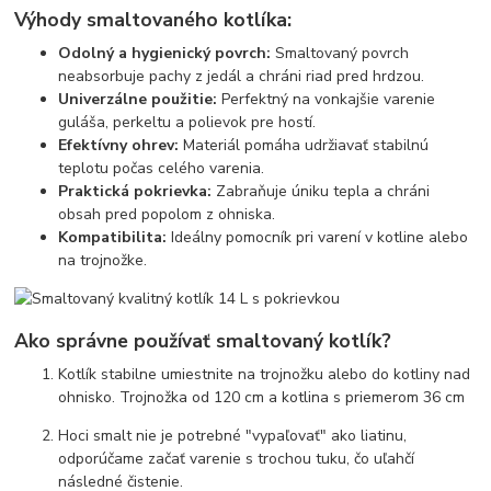
Výhody smaltovaného kotlíka:
Odolný a hygienický povrch:
Smaltovaný povrch
neabsorbuje pachy z jedál a chráni riad pred hrdzou.
Univerzálne použitie:
Perfektný na vonkajšie varenie
guláša, perkeltu a polievok pre hostí.
Efektívny ohrev:
Materiál pomáha udržiavať stabilnú
teplotu počas celého varenia.
Praktická pokrievka:
Zabraňuje úniku tepla a chráni
obsah pred popolom z ohniska.
Kompatibilita:
Ideálny pomocník pri varení v kotline alebo
na trojnožke.
Ako správne používať smaltovaný kotlík?
Kotlík stabilne umiestnite na trojnožku alebo do kotliny nad
ohnisko. Trojnožka od 120 cm a kotlina s priemerom 36 cm
Hoci smalt nie je potrebné "vypaľovať" ako liatinu,
odporúčame začať varenie s trochou tuku, čo uľahčí
následné čistenie.