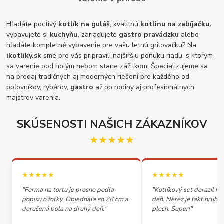
Hľadáte poctivý
kotlík na guláš
, kvalitnú
kotlinu na zabíjačku,
vybavujete si
kuchyňu,
zariaďujete
gastro pravádzku
alebo
hľadáte kompletné vybavenie pre vašu letnú grilovačku? Na
ikotliky.sk
sme pre vás pripravili najširšiu ponuku riadu, s ktorým
sa varenie pod holým nebom stane zážitkom. Špecializujeme sa
na predaj tradičných aj moderných riešení pre každého od
poľovníkov, rybárov,
gastro
až po rodiny aj profesionálnych
majstrov varenia.
SKÚSENOSTI NAŠICH ZÁKAZNÍKOV
★★★★★
★★★★★
★★★★★
"Forma na tortu je presne podľa
"Kotlíkový set dorazil h
popisu o fotky. Objednala so 28 cm a
deň. Nerez je fakt hrubý,
doručená bola na druhý deň."
plech. Super!"