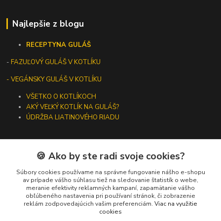
Najlepšie z blogu
RECEPTY
NA GULÁŠ
-
FAZUĽOVÝ GULÁŠ V KOTLÍKU
- VEGÁNSKY GULÁŠ V KOTLÍKU
VŠETKO O KOTLÍKOCH
AKÝ VEĽKÝ KOTLÍK NA GULÁŠ?
ÚDRŽBA LIATINOVÉHO RIADU
🍪 Ako by ste radi svoje cookies?
Kontakty
Súbory cookies používame na správne fungovanie nášho e-shopu
av prípade vášho súhlasu tiež na sledovanie štatistík o webe,
meranie efektivity reklamných kampaní, zapamätanie vášho
+421 919 275 553
obľúbeného nastavenia pri používaní stránok, či zobrazenie
(Po-Pia, 10-13 hod.)
reklám zodpovedajúcich vašim preferenciám.
Viac na využitie
cookies
ikotliky@ikotliky.sk