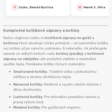
P
Zuzka., Banská Bystrica
M
Marek S., Nitra
Kompletné kotlíkové súpravy a kotliny
Našou vlajkovou loďou sú
kotlíkové súpravy na guláš s
kotlinou
ktoré obsahujú všetko potrebné – od samotného kotlíka,
cez kotlinu až po varechu, pokrievku, či naberačku. Ak preferujete
varenie vo veľkých kotloch, naše
kotliny (paráky)
a
kotlinové
súpravy na zabíjačku
vám poskytnú stabilitu a maximálne
využitie tepla. Ponúkame kotlíky rôznych materiálov:
Smaltované kotlíky:
Tradičná voľba s jednoduchou
údržbou a skvelou distribúciou tepla.
Nerezové kotlíky:
Moderné a vysoko odolné riešenie s
dlhou životnosťou.
Liatinové kotlíky:
Pre milovníkov pomalého varenia a
pravej sýtosti chutí.
Medené kotlíky:
Pre gulášových majstrov