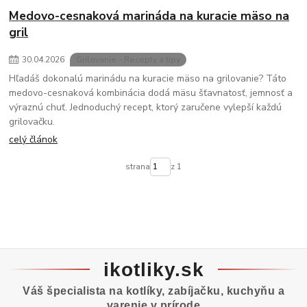
Medovo-cesnaková marináda na kuracie mäso na
gril
30
.
04
.
2026
Grilovanie - Recepty a tipy
Hľadáš dokonalú marinádu na kuracie mäso na grilovanie? Táto
medovo-cesnaková kombinácia dodá mäsu šťavnatosť, jemnosť a
výraznú chuť. Jednoduchý recept, ktorý zaručene vylepší každú
grilovačku.
celý článok
strana
z 1
ikotliky.sk
Váš špecialista na kotlíky, zabíjačku, kuchyňu a
varenie v prírode