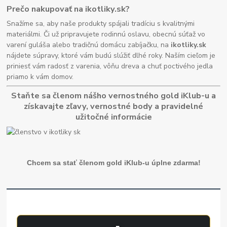
Prečo nakupovať na ikotliky.sk?
Snažíme sa, aby naše produkty spájali tradíciu s kvalitnými
materiálmi. Či už pripravujete rodinnú oslavu, obecnú súťaž vo
varení guláša alebo tradičnú domácu zabíjačku, na
ikotliky.sk
nájdete súpravy, ktoré vám budú slúžiť dlhé roky. Naším cieľom je
priniesť vám radosť z varenia, vôňu dreva a chuť poctivého jedla
priamo k vám domov.
Staňte sa členom nášho vernostného gold iKlub-u a
získavajte zľavy, vernostné body a pravidelné
užitočné informácie
Chcem sa stať členom gold iKlub-u úplne zdarma!