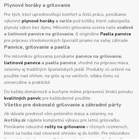
Plynové horáky a grilovanie
Pre tých, ktorí uprednostňujú komfort a čistú prácu, ponúkame
výkonné
plynové horáky
a variče
pod kotlíky, ktoré zabezpečia
plynulý výkon bez dymu. Milovníci grilovania ocenia naše
oceľové
a liatinové panvice na grilovanie
, či originálne
Paella panvice
pre prípravu stredomorských špecialít priamo na vašej záhrade.
Panvice, grilovanie a paella
Pre milovníkov grilovania ponúkame
panvice na grilovanie,
liatinové panvice
a paella panvice
, vhodné na prípravu mäsa,
zeleniny aj tradičných španielskych jedál. Produkty sú určené na
použitie nad ohňom, na grile aj na varičoch, vďaka čomu sú
univerzálne a praktické.
Do každej domácnosti a kuchyne máme pripravenú širokú ponuku
kvalitných panvíc
pre každodenné použitie.
Všetko pre dokonalé grilovanie a záhradné párty
Ak dávate prednosť vôni pečeného mäsa a zeleniny, na
ikotliky.sk
nájdete kompletnú výbavu pre letnú grilovačku.
Ponúkame robustné
rošty na grilovanie
v rôznych rozmeroch,
ktoré sa hodia nad otvorené ohnisko aj do kotlín. Pre milovníkov