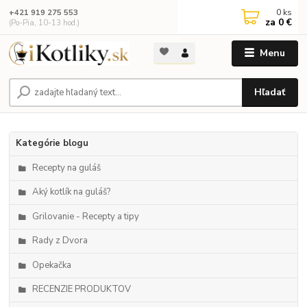
0
ks
+421 919 275 553
za
0 €
(Po-Pia, 10-13 hod.)
Menu
Hľadať
Kategórie blogu
Recepty na guláš
Aký kotlík na guláš?
Grilovanie - Recepty a tipy
Rady z Dvora
Opekačka
RECENZIE PRODUKTOV