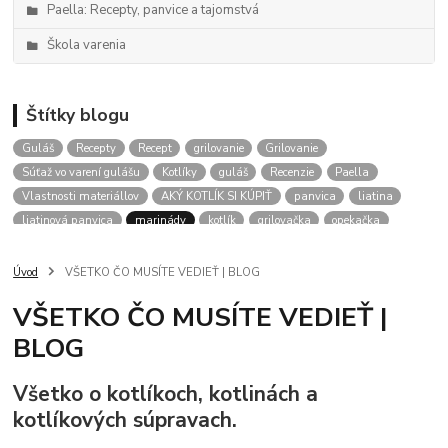
Paella: Recepty, panvice a tajomstvá
Škola varenia
Štítky blogu
Guláš
Recepty
Recept
grilovanie
Grilovanie
Súťaž vo varení gulášu
Kotlíky
guláš
Recenzie
Paella
Vlastnosti materiállov
AKÝ KOTLÍK SI KÚPIŤ
panvica
liatina
liatinová panvica
marinády
kotlík
grilovačka
opekačka
Kotliky
aký kotlik na gulas
kalendár podujatí
gulášové akcie
RADY
Úvod
VŠETKO ČO MUSÍTE VEDIEŤ | BLOG
VŠETKO ČO MUSÍTE VEDIEŤ |
BLOG
Všetko o kotlíkoch, kotlinách a
kotlíkových súpravach.