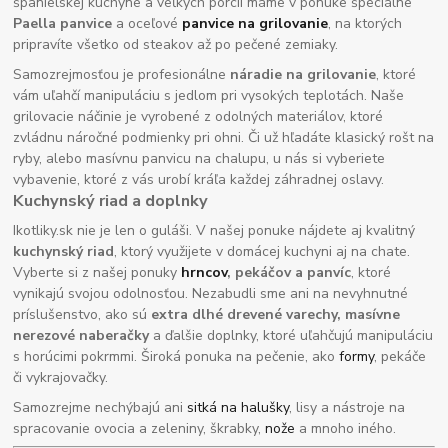
španielskej kuchyne a veľkých porcií máme v ponuke špeciálne
Paella panvice
a oceľové
panvice na grilovanie
, na ktorých
pripravíte všetko od steakov až po pečené zemiaky.
Samozrejmosťou je profesionálne
náradie na grilovanie
, ktoré
vám uľahčí manipuláciu s jedlom pri vysokých teplotách. Naše
grilovacie náčinie je vyrobené z odolných materiálov, ktoré
zvládnu náročné podmienky pri ohni. Či už hľadáte klasický rošt na
ryby, alebo masívnu panvicu na chalupu, u nás si vyberiete
vybavenie, ktoré z vás urobí kráľa každej záhradnej oslavy.
Kuchynský riad a doplnky
Ikotliky.sk nie je len o guláši. V našej ponuke nájdete aj kvalitný
kuchynský riad
, ktorý využijete v domácej kuchyni aj na chate.
Vyberte si z našej ponuky
hrncov
, pekáčov a panvíc
, ktoré
vynikajú svojou odolnosťou. Nezabudli sme ani na nevyhnutné
príslušenstvo, ako sú
extra dlhé drevené varechy, masívne
nerezové naberačky
a ďalšie doplnky, ktoré uľahčujú manipuláciu
s horúcimi pokrmmi. Široká ponuka na pečenie, ako
formy
, pekáče
či vykrajovačky.
Samozrejme nechýbajú ani
sitká na halušky
, lisy a nástroje na
spracovanie ovocia a zeleniny, škrabky,
nože
a mnoho iného.