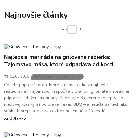
Najnovšie články
strana
z 1
Najlepšia marináda na grilované rebierka:
Tajomstvo mäsa, ktoré odpadáva od kosti
03
.
05
.
2026
Grilovanie - Recepty a tipy
Chcete pripraviť rebrá, ktoré zatienia aj tie z najlepšej
reštaurácie? Tajomstvo nespočíva v drahom grile, ale v správnej
príprave a zložení marinády. Spoznajte 3 overené recepty – od
medovej klasiky až po pravé Texas BBQ – a naučte sa techniku,
vďaka ktorej bude mäso extrémne jemné a šťavnaté.
celý článok