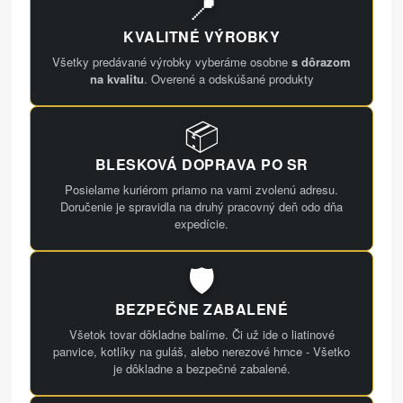
📍
KVALITNÉ VÝROBKY
Všetky predávané výrobky vyberáme osobne
s dôrazom
na kvalitu
. Overené a odskúšané produkty
📦
BLESKOVÁ DOPRAVA PO SR
Posielame kuriérom priamo na vami zvolenú adresu.
Doručenie je spravidla na druhý pracovný deň odo dňa
expedície.
🛡️
BEZPEČNE ZABALENÉ
Všetok tovar dôkladne balíme. Či už ide o liatinové
panvice, kotlíky na guláš, alebo nerezové hrnce - Všetko
je dôkladne a bezpečné zabalené.