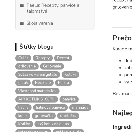
recept na
Paella: Recepty, panvice a
grilovani
tajomstvá
Škola varenia
Prečo
Štítky blogu
Kuracie m
Guláš
Recepty
Recept
dod
grilovanie
Grilovanie
zab
pom
Súťaž vo varení gulášu
Kotlíky
vyt
guláš
Recenzie
Paella
Vlastnosti materiállov
Bez marin
AKÝ KOTLÍK SI KÚPIŤ
panvica
liatina
liatinová panvica
marinády
Najle
kotlík
grilovačka
opekačka
Kotliky
aký kotlik na gulas
Ingredi