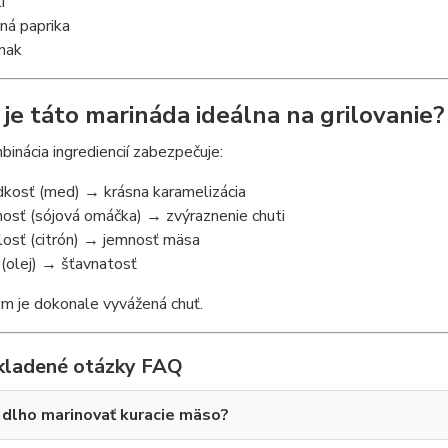
i
ná paprika
nak
 je táto marináda ideálna na grilovanie?
inácia ingrediencií zabezpečuje:
dkosť (med) → krásna karamelizácia
nosť (sójová omáčka) → zvýraznenie chuti
losť (citrón) → jemnosť mäsa
 (olej) → šťavnatosť
m je dokonale vyvážená chuť.
kladené otázky FAQ
dlho marinovať kuracie mäso?