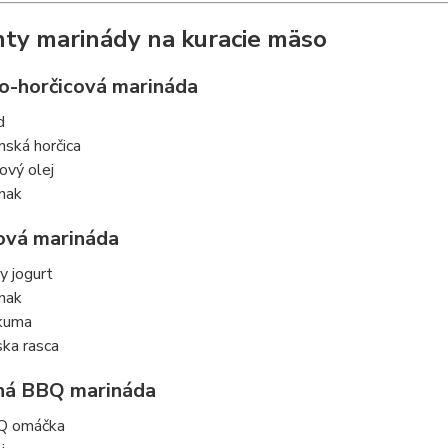
nty marinády na kuracie mäso
-horčicová marináda
d
onská horčica
vový olej
nak
ová marináda
ly jogurt
nak
kuma
ska rasca
ná BBQ marináda
Q omáčka