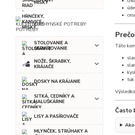
chill
MISKY
úde
ces
KUCHYNSKÉ POTREBY
Prečo
STOLOVANIE A
Táto komb
SERVÍROVANIE
sla
NOŽE, ŠKRABKY,
sla
KRÁJAČE
kys
tuk
DOSKY NA KRÁJANIE
Výsledko
SITKÁ, CEDNÍKY A
HALUŠKÁRNE
Často 
LISY A PASÍROVAČE
Ako 
MLYNČEK, STRÚHAKY A