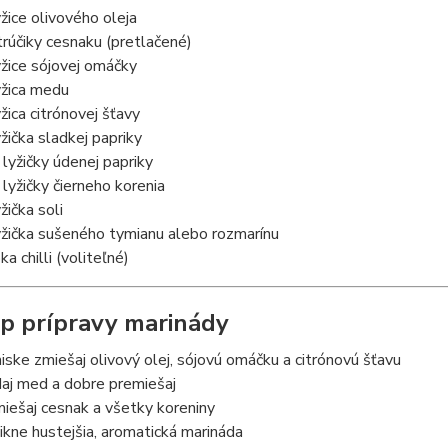
yžice olivového oleja
trúčiky cesnaku (pretlačené)
yžice sójovej omáčky
yžica medu
yžica citrónovej šťavy
yžička sladkej papriky
 lyžičky údenej papriky
 lyžičky čierneho korenia
žička soli
yžička sušeného tymianu alebo rozmarínu
ka chilli (voliteľné)
p prípravy marinády
iske zmiešaj olivový olej, sójovú omáčku a citrónovú šťavu
daj med a dobre premiešaj
miešaj cesnak a všetky koreniny
ikne hustejšia, aromatická marináda