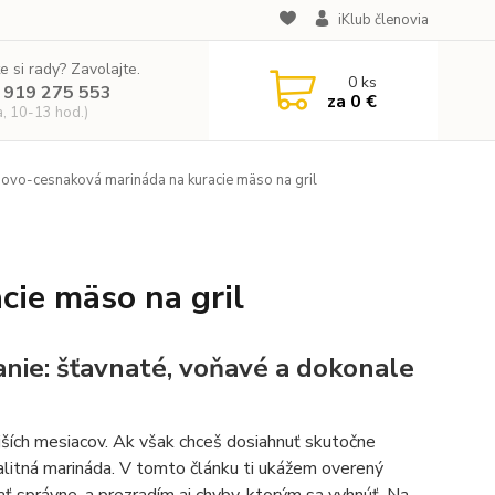
iKlub členovia
e si rady? Zavolajte.
0
ks
 919 275 553
za
0 €
a, 10-13 hod.)
vo-cesnaková marináda na kuracie mäso na gril
ie mäso na gril
anie: šťavnaté, voňavé a dokonale
ejších mesiacov. Ak však chceš dosiahnuť skutočne
litná marináda. V tomto článku ti ukážem overený