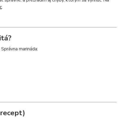
ať správne, a prezradím aj chyby, ktorým sa vyhnúť. Na
c
.
itá?
. Správna marináda:
 recept)