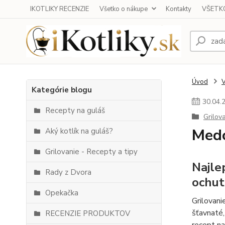
IKOTLIKY RECENZIE
Všetko o nákupe
Kontakty
VŠETKO
Úvod
Kategórie blogu
30
.
04
.
Recepty na guláš
Grilov
Medo
Aký kotlík na guláš?
Grilovanie - Recepty a tipy
Najle
Rady z Dvora
ochut
Opekačka
Grilovani
šťavnaté,
RECENZIE PRODUKTOV