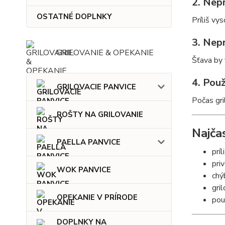
2. Nepr
OSTATNÉ DOPLNKY
Príliš vy
3. Nep
GRILOVANIE & OPEKANIE
Šťava by 
4. Pou
GRILOVACIE PANVICE
Počas gr
ROŠTY NA GRILOVANIE
Najča
PAELLA PANVICE
prí
pri
WOK PANVICE
chý
gri
OPEKANIE V PRÍRODE
pou
DOPLNKY NA