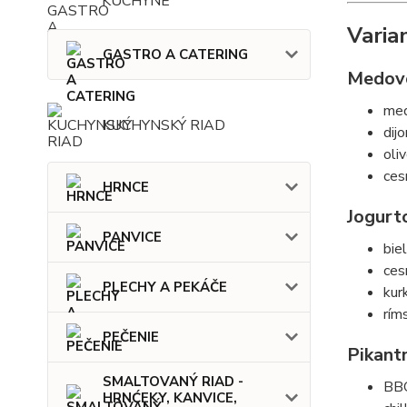
KUCHYNE
Varia
GASTRO A CATERING
Medovo
me
KUCHYNSKÝ RIAD
dij
oli
ces
HRNCE
Jogurt
PANVICE
bie
ces
PLECHY A PEKÁČE
kur
rím
PEČENIE
Pikant
SMALTOVANÝ RIAD -
BB
HRNĆEKY, KANVICE,