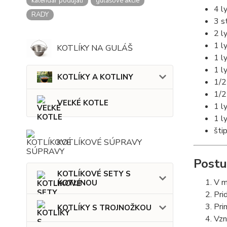
kalendár podujatí
gulášové akcie
4 l
RADY
3 s
2 l
1 l
KOTLÍKY NA GULÁŠ
1 l
1 l
KOTLÍKY A KOTLINY
1/2
1/2
VEĽKÉ KOTLE
1 ly
1 l
štip
KOTLÍKOVÉ SÚPRAVY
Postu
KOTLÍKOVÉ SETY S
V m
KOTLINOU
Pri
Pri
KOTLÍKY S TROJNOŽKOU
Vzn