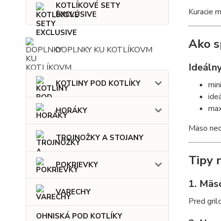
KOTLÍKOVÉ SETY
Kuracie m
EXCLUSIVE
Ako s
DOPLNKY KU KOTLÍKOVM
Ideáln
KOTLINY POD KOTLÍKY
min
ide
max
HORÁKY
Mäso nech
TROJNOŽKY A STOJANY
Tipy 
POKRIEVKY
1. Mäs
VARECHY
Pred gril
OHNISKÁ POD KOTLÍKY