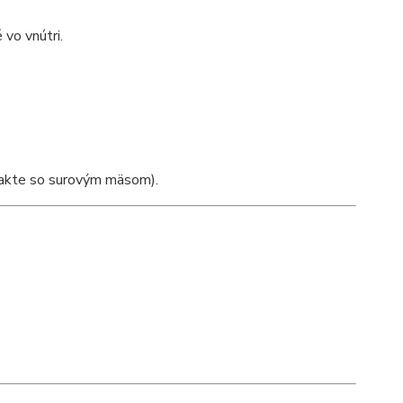
 vo vnútri.
takte so surovým mäsom).