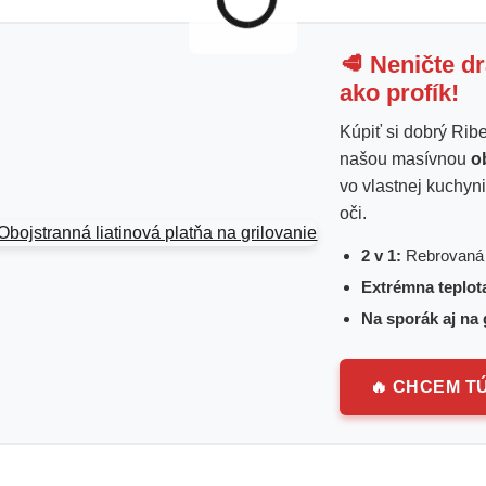
🥩 Neničte d
ako profík!
Kúpiť si dobrý Ribe
našou masívnou
o
vo vlastnej kuchyn
oči.
2 v 1:
Rebrovaná s
Extrémna teplot
Na sporák aj na g
🔥 CHCEM T