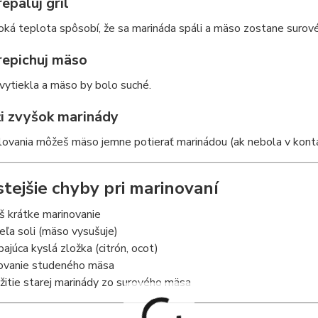
epaluj gril
soká teplota spôsobí, že sa marináda spáli a mäso zostane surové
repichuj mäso
vytiekla a mäso by bolo suché.
ži zvyšok marinády
ilovania môžeš mäso jemne potierať marinádou (ak nebola v kon
stejšie chyby pri marinovaní
liš krátke marinovanie
veľa soli (mäso vysušuje)
bajúca kyslá zložka (citrón, ocot)
lovanie studeného mäsa
žitie starej marinády zo surového mäsa