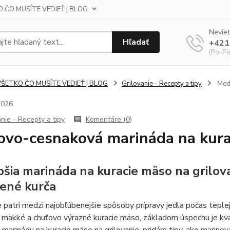
 ČO MUSÍTE VEDIEŤ | BLOG
Neviet
Hľadať
+421
(Po-Pi
VŠETKO ČO MUSÍTE VEDIEŤ | BLOG
Grilovanie - Recepty a tipy
Medo
2026
anie - Recepty a tipy
Komentáre (0)
vo-cesnaková marináda na kurac
pšia marináda na kuracie mäso na grilov
ené kurča
e patrí medzi najobľúbenejšie spôsoby prípravy jedla počas tepl
 mäkké a chuťovo výrazné kuracie mäso, základom úspechu je kva