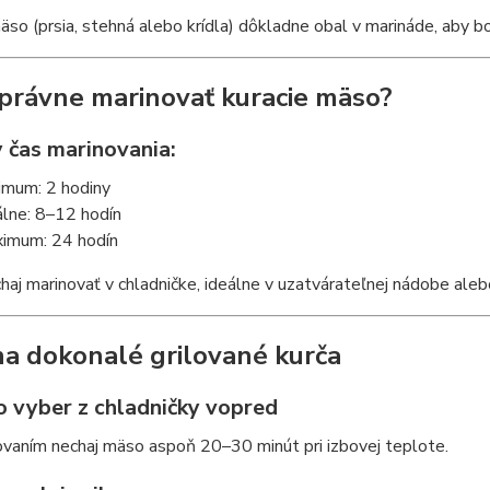
äso (prsia, stehná alebo krídla) dôkladne obal v marináde, aby b
právne marinovať kuracie mäso?
y čas marinovania:
imum: 2 hodiny
álne: 8–12 hodín
imum: 24 hodín
aj marinovať v chladničke, ideálne v uzatvárateľnej nádobe alebo
na dokonalé grilované kurča
o vyber z chladničky vopred
ovaním nechaj mäso aspoň 20–30 minút pri izbovej teplote.