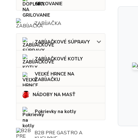
GRILOVANIE
ZABÍJAČKA
ZABÍJAČKOVÉ SÚPRAVY
ZABÍJAČKOVÉ KOTLY
VEĽKÉ HRNCE NA
ZABÍJAČKU
NÁDOBY NA MASŤ
Pokrievky na kotly
B2B PRE GASTRO A