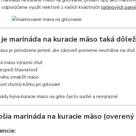
 marinádu na kuracie mäso na grilovanie, pridám tipy, ako marinov
e odporúčame využiť niektoré z naších kvalitných
liatinových panví
 je marináda na kuracie mäso taká dôlež
äso je prirodzene jemné, ale zároveň pomerne neutrálne na chuť
á mäsu výraznú chuť
ezpečí šťavnatosť
áha zmäkčiť mäso
vorí chutnú kôrku pri grilovaní
ády býva kuracie mäso na grile často suché a nevýrazné.
pšia marináda na kuracie mäso (overený
encie: