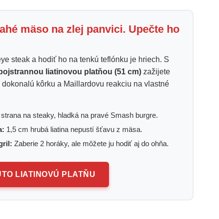
rahé mäso na zlej panvici. Upečte ho
ye steak a hodiť ho na tenkú teflónku je hriech. S
bojstrannou liatinovou platňou (51 cm)
zažijete
i dokonalú kôrku a Maillardovu reakciu na vlastné
trana na steaky, hladká na pravé Smash burgre.
a:
1,5 cm hrubá liatina nepustí šťavu z mäsa.
ril:
Zaberie 2 horáky, ale môžete ju hodiť aj do ohňa.
ÚTO LIATINOVÚ PLATŇU