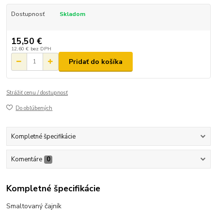
Dostupnosť
Skladom
15,50 €
12,60 €
bez DPH
Pridať do košíka
Strážiť cenu / dostupnosť
Do obľúbených
Kompletné špecifikácie
Komentáre
0
Kompletné špecifikácie
Smaltovaný čajník