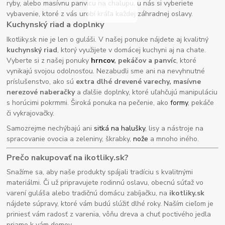
ryby, alebo masívnu panvicu na chalupu, u nás si vyberiete
vybavenie, ktoré z vás urobí kráľa každej záhradnej oslavy.
Kuchynský riad a doplnky
Ikotliky.sk nie je len o guláši. V našej ponuke nájdete aj kvalitný
kuchynský riad
, ktorý využijete v domácej kuchyni aj na chate.
Vyberte si z našej ponuky
hrncov
, pekáčov a panvíc
, ktoré
vynikajú svojou odolnosťou. Nezabudli sme ani na nevyhnutné
príslušenstvo, ako sú
extra dlhé drevené varechy, masívne
nerezové naberačky
a ďalšie doplnky, ktoré uľahčujú manipuláciu
s horúcimi pokrmmi. Široká ponuka na pečenie, ako
formy
, pekáče
či vykrajovačky.
Samozrejme nechýbajú ani
sitká na halušky
, lisy a nástroje na
spracovanie ovocia a zeleniny, škrabky,
nože
a mnoho iného.
Prečo nakupovať na ikotliky.sk?
Snažíme sa, aby naše produkty spájali tradíciu s kvalitnými
materiálmi. Či už pripravujete rodinnú oslavu, obecnú súťaž vo
varení guláša alebo tradičnú domácu zabíjačku, na
ikotliky.sk
nájdete súpravy, ktoré vám budú slúžiť dlhé roky. Naším cieľom je
priniesť vám radosť z varenia, vôňu dreva a chuť poctivého jedla
priamo k vám domov.