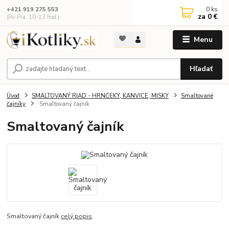
0
ks
+421 919 275 553
za
0 €
(Po-Pia, 10-13 hod.)
Menu
Hľadať
Úvod
SMALTOVANÝ RIAD - HRNĆEKY, KANVICE, MISKY
Smaltované
čajníky
Smaltovaný čajník
Smaltovaný čajník
Smaltovaný čajník
celý popis