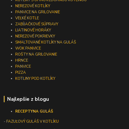
KOTLÍKY S OHŇOVZDORNOU KOTLINOU
NEREZOVÉ KOTLÍKY
PANVICE NA GRILOVANIE
VEĽKÉ KOTLE
ZABÍJAČKOVÉ SÚPRAVY
LIATINOVÉ HORÁKY
NEREZOVÉ POKRIEVKY
SMALTOVANÉ KOTLÍKY NA GULÁŠ
WOK PANVICE
ROŠTY NA GRILOVANIE
HRNCE
PANVICE
PIZZA
KOTLINY POD KOTLÍKY
Najlepšie z blogu
RECEPTY
NA GULÁŠ
-
FAZUĽOVÝ GULÁŠ V KOTLÍKU