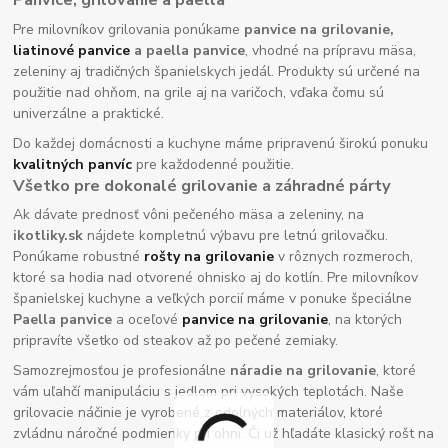
Pre milovníkov grilovania ponúkame
panvice na grilovanie,
liatinové panvice
a paella panvice
, vhodné na prípravu mäsa,
zeleniny aj tradičných španielskych jedál. Produkty sú určené na
použitie nad ohňom, na grile aj na varičoch, vďaka čomu sú
univerzálne a praktické.
Do každej domácnosti a kuchyne máme pripravenú širokú ponuku
kvalitných panvíc
pre každodenné použitie.
Všetko pre dokonalé grilovanie a záhradné párty
Ak dávate prednosť vôni pečeného mäsa a zeleniny, na
ikotliky.sk
nájdete kompletnú výbavu pre letnú grilovačku.
Ponúkame robustné
rošty na grilovanie
v rôznych rozmeroch,
ktoré sa hodia nad otvorené ohnisko aj do kotlín. Pre milovníkov
španielskej kuchyne a veľkých porcií máme v ponuke špeciálne
Paella panvice
a oceľové
panvice na grilovanie
, na ktorých
pripravíte všetko od steakov až po pečené zemiaky.
Samozrejmosťou je profesionálne
náradie na grilovanie
, ktoré
vám uľahčí manipuláciu s jedlom pri vysokých teplotách. Naše
grilovacie náčinie je vyrobené z odolných materiálov, ktoré
zvládnu náročné podmienky pri ohni. Či už hľadáte klasický rošt na