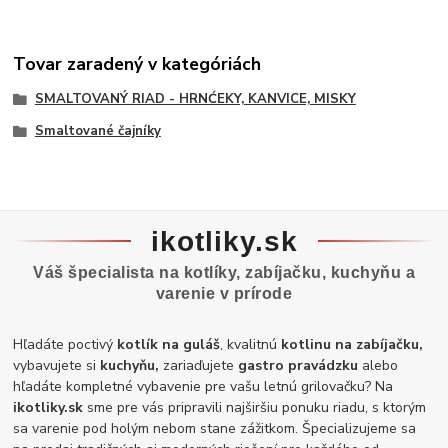
Tovar zaradený v kategóriách
SMALTOVANÝ RIAD - HRNĆEKY, KANVICE, MISKY
Smaltované čajníky
ikotliky.sk
Váš špecialista na kotlíky, zabíjačku, kuchyňu a
varenie v prírode
Hľadáte poctivý
kotlík na guláš
, kvalitnú
kotlinu na zabíjačku,
vybavujete si
kuchyňu,
zariaďujete
gastro pravádzku
alebo
hľadáte kompletné vybavenie pre vašu letnú grilovačku? Na
ikotliky.sk
sme pre vás pripravili najširšiu ponuku riadu, s ktorým
sa varenie pod holým nebom stane zážitkom. Špecializujeme sa