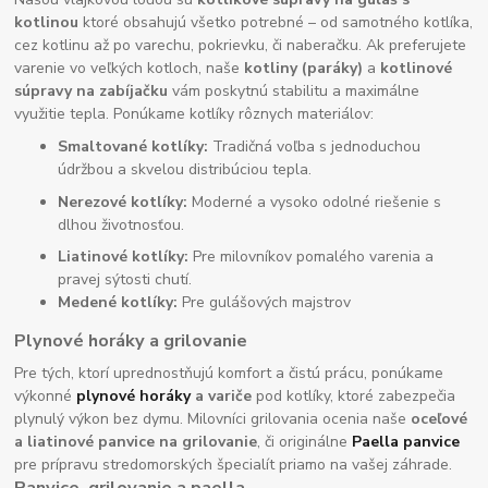
kotlinou
ktoré obsahujú všetko potrebné – od samotného kotlíka,
cez kotlinu až po varechu, pokrievku, či naberačku. Ak preferujete
varenie vo veľkých kotloch, naše
kotliny (paráky)
a
kotlinové
súpravy na zabíjačku
vám poskytnú stabilitu a maximálne
využitie tepla. Ponúkame kotlíky rôznych materiálov:
Smaltované kotlíky:
Tradičná voľba s jednoduchou
údržbou a skvelou distribúciou tepla.
Nerezové kotlíky:
Moderné a vysoko odolné riešenie s
dlhou životnosťou.
Liatinové kotlíky:
Pre milovníkov pomalého varenia a
pravej sýtosti chutí.
Medené kotlíky:
Pre gulášových majstrov
Plynové horáky a grilovanie
Pre tých, ktorí uprednostňujú komfort a čistú prácu, ponúkame
výkonné
plynové horáky
a variče
pod kotlíky, ktoré zabezpečia
plynulý výkon bez dymu. Milovníci grilovania ocenia naše
oceľové
a liatinové panvice na grilovanie
, či originálne
Paella panvice
pre prípravu stredomorských špecialít priamo na vašej záhrade.
Panvice, grilovanie a paella