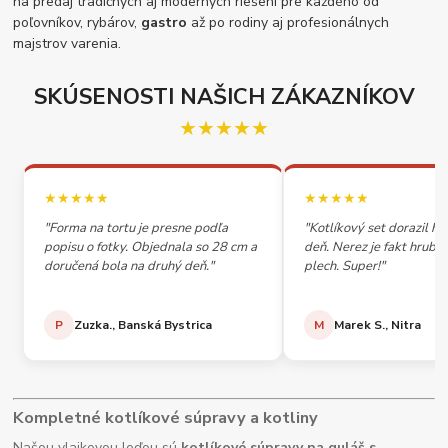
na predaj tradičných aj moderných riešení pre každého od
poľovníkov, rybárov,
gastro
až po rodiny aj profesionálnych
majstrov varenia.
SKÚSENOSTI NAŠICH ZÁKAZNÍKOV
★★★★★
★★★★★
★★★★★
"Forma na tortu je presne podľa
"Kotlíkový set dorazil h
popisu o fotky. Objednala so 28 cm a
deň. Nerez je fakt hrubý,
doručená bola na druhý deň."
plech. Super!"
P
Zuzka., Banská Bystrica
M
Marek S., Nitra
Kompletné kotlíkové súpravy a kotliny
Našou vlajkovou loďou sú
kotlíkové súpravy na guláš s