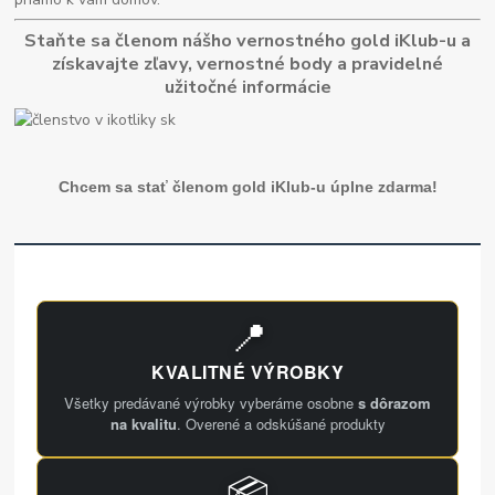
Staňte sa členom nášho vernostného gold iKlub-u a
získavajte zľavy, vernostné body a pravidelné
užitočné informácie
Chcem sa stať členom gold iKlub-u úplne zdarma!
📍
KVALITNÉ VÝROBKY
Všetky predávané výrobky vyberáme osobne
s dôrazom
na kvalitu
. Overené a odskúšané produkty
📦