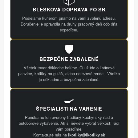
BLESKOVÁ DOPRAVA PO SR
Posielame kuriérom priamo na vami zvolenú adresu.
Doručenie je spravidla na druhý pracovný deň odo dňa
expedície.
🛡️
BEZPEČNE ZABALENÉ
Všetok tovar dôkladne balíme. Či už ide o liatinové
panvice, kotlíky na guláš, alebo nerezové hrnce - Všetko
je dôkladne a bezpečné zabalené.
🍳
ŠPECIALISTI NA VARENIE
Ponúkame len overený tradičný kuchynský riad a
outdoorové vybavenie. Ak si neviete vybrať veľkosť, radi
vám poradíme.
Kontaktujte nás na
ikotliky@ikotliky.sk