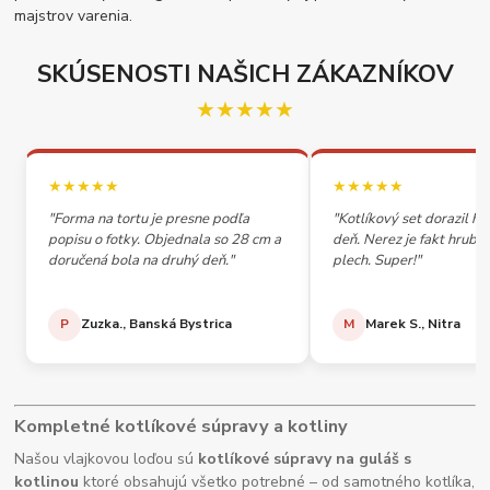
majstrov varenia.
SKÚSENOSTI NAŠICH ZÁKAZNÍKOV
★★★★★
★★★★★
★★★★★
"Forma na tortu je presne podľa
"Kotlíkový set dorazil h
popisu o fotky. Objednala so 28 cm a
deň. Nerez je fakt hrubý,
doručená bola na druhý deň."
plech. Super!"
P
Zuzka., Banská Bystrica
M
Marek S., Nitra
Kompletné kotlíkové súpravy a kotliny
Našou vlajkovou loďou sú
kotlíkové súpravy na guláš s
kotlinou
ktoré obsahujú všetko potrebné – od samotného kotlíka,