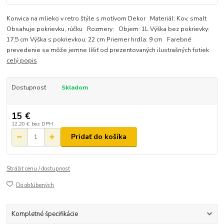
Konvica na mlieko v retro štýle s motívom Dekor Materiál: Kov, smalt
Obsahuje pokrievku, rúčku Rozmery: Objem: 1L Výška bez pokrievky:
17,5 cm Výška s pokrievkou: 22 cm Priemer hrdla: 9 cm Farebné
prevedenie sa môže jemne líšiť od prezentovaných ilustrašných fotiek
celý popis
Dostupnosť
Skladom
15 €
12,20 €
bez DPH
Pridať do košíka
Strážiť cenu / dostupnosť
Do obľúbených
Kompletné špecifikácie