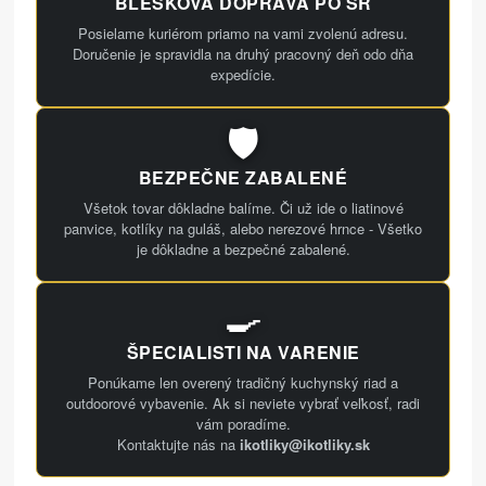
BLESKOVÁ DOPRAVA PO SR
Posielame kuriérom priamo na vami zvolenú adresu.
Doručenie je spravidla na druhý pracovný deň odo dňa
expedície.
🛡️
BEZPEČNE ZABALENÉ
Všetok tovar dôkladne balíme. Či už ide o liatinové
panvice, kotlíky na guláš, alebo nerezové hrnce - Všetko
je dôkladne a bezpečné zabalené.
🍳
ŠPECIALISTI NA VARENIE
Ponúkame len overený tradičný kuchynský riad a
outdoorové vybavenie. Ak si neviete vybrať veľkosť, radi
vám poradíme.
Kontaktujte nás na
ikotliky@ikotliky.sk