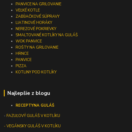
PANVICE NA GRILOVANIE
VEĽKÉ KOTLE
ZABÍJAČKOVÉ SÚPRAVY
LIATINOVÉ HORÁKY
NEREZOVÉ POKRIEVKY
SMALTOVANÉ KOTLÍKY NA GULÁŠ
WOK PANVICE
ROŠTY NA GRILOVANIE
HRNCE
PANVICE
PIZZA
KOTLINY POD KOTLÍKY
Najlepšie z blogu
RECEPTY
NA GULÁŠ
-
FAZUĽOVÝ GULÁŠ V KOTLÍKU
- VEGÁNSKY GULÁŠ V KOTLÍKU