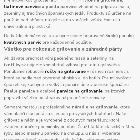
Pre milovníkov grilovania ponúkame
panvice na grilovanie,
liatinové panvice
a paella panvice
, vhodné na prípravu mäsa,
zeleniny aj tradičných španielskych jedál. Produkty sú určené na
použitie nad ohňom, na grile aj na varičoch, vďaka čomu sú
univerzálne a praktické.
Do každej domácnosti a kuchyne máme pripravenú širokú ponuku
kvalitných panvíc
pre každodenné použitie.
Všetko pre dokonalé grilovanie a záhradné párty
Ak dávate prednosť vôni pečeného mäsa a zeleniny, na
ikotliky.sk
nájdete kompletnú výbavu pre letnú grilovačku.
Ponúkame robustné
rošty na grilovanie
v rôznych rozmeroch,
ktoré sa hodia nad otvorené ohnisko aj do kotlín. Pre milovníkov
španielskej kuchyne a veľkých porcií máme v ponuke špeciálne
Paella panvice
a oceľové
panvice na grilovanie
, na ktorých
pripravíte všetko od steakov až po pečené zemiaky.
Samozrejmosťou je profesionálne
náradie na grilovanie
, ktoré
vám uľahčí manipuláciu s jedlom pri vysokých teplotách. Naše
grilovacie náčinie je vyrobené z odolných materiálov, ktoré
zvládnu náročné podmienky pri ohni. Či už hľadáte klasický rošt na
ryby, alebo masívnu panvicu na chalupu, u nás si vyberiete
vybavenie, ktoré z vás urobí kráľa každej záhradnej oslavy.