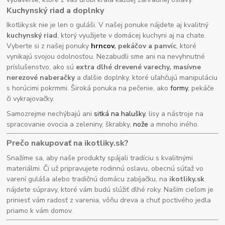
Kuchynský riad a doplnky
Ikotliky.sk nie je len o guláši. V našej ponuke nájdete aj kvalitný
kuchynský riad
, ktorý využijete v domácej kuchyni aj na chate.
Vyberte si z našej ponuky
hrncov
, pekáčov a panvíc
, ktoré
vynikajú svojou odolnosťou. Nezabudli sme ani na nevyhnutné
príslušenstvo, ako sú
extra dlhé drevené varechy, masívne
nerezové naberačky
a ďalšie doplnky, ktoré uľahčujú manipuláciu
s horúcimi pokrmmi. Široká ponuka na pečenie, ako
formy
, pekáče
či vykrajovačky.
Samozrejme nechýbajú ani
sitká na halušky
, lisy a nástroje na
spracovanie ovocia a zeleniny, škrabky,
nože
a mnoho iného.
Prečo nakupovať na ikotliky.sk?
Snažíme sa, aby naše produkty spájali tradíciu s kvalitnými
materiálmi. Či už pripravujete rodinnú oslavu, obecnú súťaž vo
varení guláša alebo tradičnú domácu zabíjačku, na
ikotliky.sk
nájdete súpravy, ktoré vám budú slúžiť dlhé roky. Naším cieľom je
priniesť vám radosť z varenia, vôňu dreva a chuť poctivého jedla
priamo k vám domov.