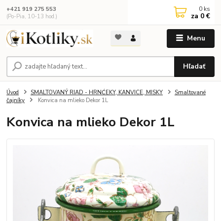
0
ks
+421 919 275 553
za
0 €
(Po-Pia, 10-13 hod.)
Menu
Hľadať
Úvod
SMALTOVANÝ RIAD - HRNĆEKY, KANVICE, MISKY
Smaltované
čajníky
Konvica na mlieko Dekor 1L
Konvica na mlieko Dekor 1L