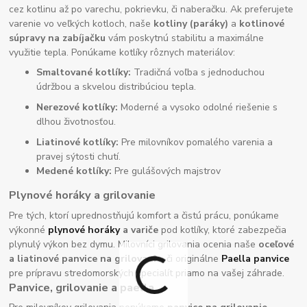
cez kotlinu až po varechu, pokrievku, či naberačku. Ak preferujete
varenie vo veľkých kotloch, naše
kotliny (paráky)
a
kotlinové
súpravy na zabíjačku
vám poskytnú stabilitu a maximálne
využitie tepla. Ponúkame kotlíky rôznych materiálov:
Smaltované kotlíky:
Tradičná voľba s jednoduchou
údržbou a skvelou distribúciou tepla.
Nerezové kotlíky:
Moderné a vysoko odolné riešenie s
dlhou životnosťou.
Liatinové kotlíky:
Pre milovníkov pomalého varenia a
pravej sýtosti chutí.
Medené kotlíky:
Pre gulášových majstrov
Plynové horáky a grilovanie
Pre tých, ktorí uprednostňujú komfort a čistú prácu, ponúkame
výkonné
plynové horáky
a variče
pod kotlíky, ktoré zabezpečia
plynulý výkon bez dymu. Milovníci grilovania ocenia naše
oceľové
a liatinové panvice na grilovanie
, či originálne
Paella panvice
pre prípravu stredomorských špecialít priamo na vašej záhrade.
Panvice, grilovanie a paella