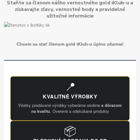
Staňte sa členom nášho vernostného gold iKlub-u a
získavajte zľavy, vernostné body a pravidelné
užitočné informácie
Chcem sa stať členom gold iKlub-u úplne zdarma!
📍
KVALITNÉ VÝROBKY
Všetky predávané výrobky vyberáme osobne
s dôrazom
na kvalitu
. Overené a odskúšané produkty
📦