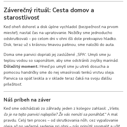
Záverečný rituál: Cesta domov a
starostlivosť
Keď oheň dohorel a disk úplne vychladol (bezpečnosť na prvom
mieste!), nastal čas na upratovanie. Nožičky sme jednoducho
odskrutkovali – po celom dni v ohni išli dole prekvapivo hladko.
Disk, teraz už s krásnou tmavou patinou, sme naložili do auta.
Doma sme panvici dopriali jej zaslúžené „SPA“. Umyli sme ju
teplou vodou so saponátom, aby sme odstránili zvyšky marinád.
Dôležitý moment:
Hneď po umytí sme ju utreli dosucha a
pomocou handričky sme do nej vmasírovali tenkú vrstvu oleja.
Panvica sa opäť leskla a v sklade teraz čaká na svoju ďalšiu
príležitosť.
Náš príbeh na záver
Keď sme odchádzali zo záhrady, jeden z kolegov zahlasil:
„Viete,
čo je na tejto panvici najlepšie? Že vás nenúti sa ponáhľať.“
A mal
pravdu. Celý ten proces – od skrutkovania nôh, cez vypaľovanie
oleja až po večerné sedenie pri ohni – nás prinútil spomaliť a užiť