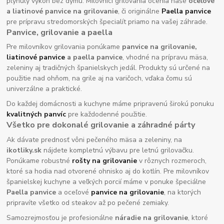
plynulý výkon bez dymu. Milovníci grilovania ocenia naše
oceľové
a liatinové panvice na grilovanie
, či originálne
Paella panvice
pre prípravu stredomorských špecialít priamo na vašej záhrade.
Panvice, grilovanie a paella
Pre milovníkov grilovania ponúkame
panvice na grilovanie,
liatinové panvice
a paella panvice
, vhodné na prípravu mäsa,
zeleniny aj tradičných španielskych jedál. Produkty sú určené na
použitie nad ohňom, na grile aj na varičoch, vďaka čomu sú
univerzálne a praktické.
Do každej domácnosti a kuchyne máme pripravenú širokú ponuku
kvalitných panvíc
pre každodenné použitie.
Všetko pre dokonalé grilovanie a záhradné párty
Ak dávate prednosť vôni pečeného mäsa a zeleniny, na
ikotliky.sk
nájdete kompletnú výbavu pre letnú grilovačku.
Ponúkame robustné
rošty na grilovanie
v rôznych rozmeroch,
ktoré sa hodia nad otvorené ohnisko aj do kotlín. Pre milovníkov
španielskej kuchyne a veľkých porcií máme v ponuke špeciálne
Paella panvice
a oceľové
panvice na grilovanie
, na ktorých
pripravíte všetko od steakov až po pečené zemiaky.
Samozrejmosťou je profesionálne
náradie na grilovanie
, ktoré