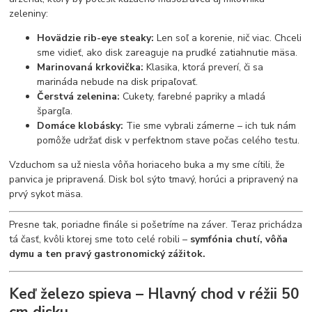
zeleniny:
Hovädzie rib-eye steaky:
Len soľ a korenie, nič viac. Chceli
sme vidieť, ako disk zareaguje na prudké zatiahnutie mäsa.
Marinovaná krkovička:
Klasika, ktorá preverí, či sa
marináda nebude na disk pripaľovať.
Čerstvá zelenina:
Cukety, farebné papriky a mladá
špargľa.
Domáce klobásky:
Tie sme vybrali zámerne – ich tuk nám
pomôže udržať disk v perfektnom stave počas celého testu.
Vzduchom sa už niesla vôňa horiaceho buka a my sme cítili, že
panvica je pripravená. Disk bol sýto tmavý, horúci a pripravený na
prvý sykot mäsa.
Presne tak, poriadne finále si pošetríme na záver. Teraz prichádza
tá časť, kvôli ktorej sme toto celé robili –
symfónia chutí, vôňa
dymu a ten pravý gastronomický zážitok.
Keď železo spieva – Hlavný chod v réžii 50
cm disku