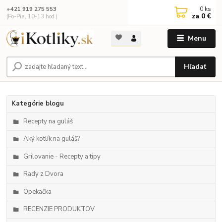
0
ks
+421 919 275 553
za
0 €
(Po-Pia, 10-13 hod.)
Menu
Hľadať
Kategórie blogu
Recepty na guláš
Aký kotlík na guláš?
Grilovanie - Recepty a tipy
Rady z Dvora
Opekačka
RECENZIE PRODUKTOV