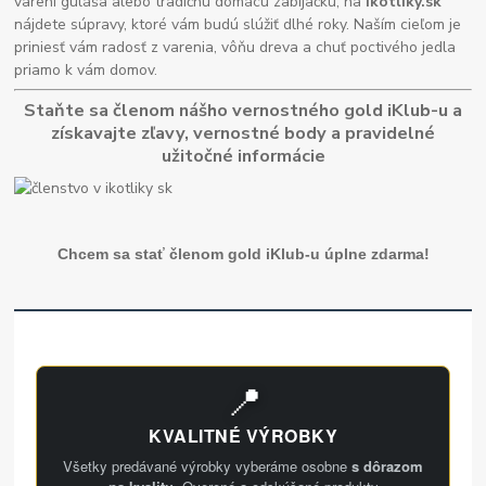
varení guláša alebo tradičnú domácu zabíjačku, na
ikotliky.sk
nájdete súpravy, ktoré vám budú slúžiť dlhé roky. Naším cieľom je
priniesť vám radosť z varenia, vôňu dreva a chuť poctivého jedla
priamo k vám domov.
Staňte sa členom nášho vernostného gold iKlub-u a
získavajte zľavy, vernostné body a pravidelné
užitočné informácie
Chcem sa stať členom gold iKlub-u úplne zdarma!
📍
KVALITNÉ VÝROBKY
Všetky predávané výrobky vyberáme osobne
s dôrazom