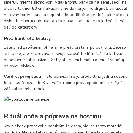
smerujú mierne šikmo von. Vďaka tomu panvica na zemi „sedí“ na
ploche takmer
50 cm
. Skúšali sme do nej jemne drgnúť, simulovať
nerovný terén – ani sa nepohla. Je to dôležité, pretože ak máte na
disku liter horúceho tuku a kilo mäsa, stabilita je to jediné, čo vás
delí od katastrofy.
Prvá kontrola kvality
Ešte pred zapálením ohňa sme prešli prstami po povrchu. Železo
je hladké, ale zachováva si svoju surovú textúru. Uši sú k disku
pripevnené tak masívne, že by ste na nich mohli odniesť snáď aj
polovicu diviaka.
Verdikt prvej časti:
Táto panvica nie je produkt na jednu sezónu.
Je to kus železa, ktorý vo vašej rodine pravdepodobne „prežije“ aj
váš záhradný altánok.
Rituál ohňa a príprava na hostinu
Kto niekedy pracoval s poctivým železom, vie, že tento materiál
má dušu. Na rozdiel od teflónových panvíc, ktoré len vyberiete z