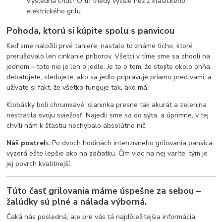
Výsledná chuť? O tri triedy vyššie než z klasického
elektrického grilu.
Pohoda, ktorú si kúpite spolu s panvicou
Keď sme naložili prvé taniere, nastalo to známe ticho, ktoré
prerušovalo len cinkanie príborov. Všetci v tíme sme sa zhodli na
jednom – toto nie je len o jedle. Je to o tom, že stojíte okolo ohňa,
debatujete, sledujete, ako sa jedlo pripravuje priamo pred vami, a
užívate si fakt, že všetko funguje tak, ako má.
Klobásky boli chrumkavé, slaninka presne tak akurát a zelenina
nestratila svoju sviežosť. Najedli sme sa do sýta, a úprimne, v tej
chvíli nám k šťastiu nechýbalo absolútne nič.
Náš postreh:
Po dvoch hodinách intenzívneho grilovania panvica
vyzerá ešte lepšie ako na začiatku. Čím viac na nej varíte, tým je
jej povrch kvalitnejší.
Túto časť grilovania máme úspešne za sebou –
žalúdky sú plné a nálada výborná.
Čaká nás posledná, ale pre vás tá najdôležitejšia informácia: