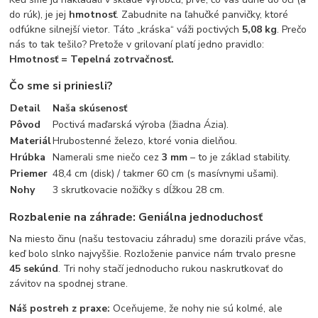
do rúk), je jej
hmotnosť
. Zabudnite na ľahučké panvičky, ktoré
odfúkne silnejší vietor. Táto „kráska“ váži poctivých
5,08 kg
. Prečo
nás to tak tešilo? Pretože v grilovaní platí jedno pravidlo:
Hmotnosť = Tepelná zotrvačnosť.
Čo sme si priniesli?
Detail
Naša skúsenosť
Pôvod
Poctivá maďarská výroba (žiadna Ázia).
Materiál
Hrubostenné železo, ktoré vonia dielňou.
Hrúbka
Namerali sme niečo cez
3 mm
– to je základ stability.
Priemer
48,4 cm (disk) / takmer 60 cm (s masívnymi ušami).
Nohy
3 skrutkovacie nožičky s dĺžkou 28 cm.
Rozbalenie na záhrade: Geniálna jednoduchosť
Na miesto činu (našu testovaciu záhradu) sme dorazili práve včas,
keď bolo slnko najvyššie. Rozloženie panvice nám trvalo presne
45 sekúnd
. Tri nohy stačí jednoducho rukou naskrutkovať do
závitov na spodnej strane.
Náš postreh z praxe:
Oceňujeme, že nohy nie sú kolmé, ale