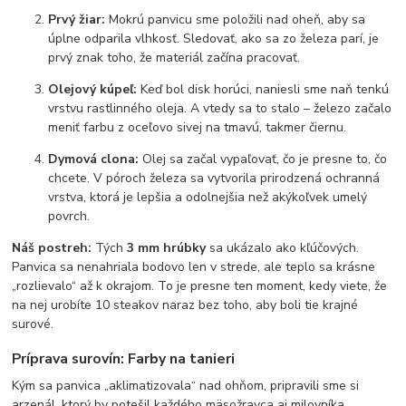
Prvý žiar:
Mokrú panvicu sme položili nad oheň, aby sa
úplne odparila vlhkosť. Sledovať, ako sa zo železa parí, je
prvý znak toho, že materiál začína pracovať.
Olejový kúpeľ:
Keď bol disk horúci, naniesli sme naň tenkú
vrstvu rastlinného oleja. A vtedy sa to stalo – železo začalo
meniť farbu z oceľovo sivej na tmavú, takmer čiernu.
Dymová clona:
Olej sa začal vypaľovať, čo je presne to, čo
chcete. V póroch železa sa vytvorila prirodzená ochranná
vrstva, ktorá je lepšia a odolnejšia než akýkoľvek umelý
povrch.
Náš postreh:
Tých
3 mm hrúbky
sa ukázalo ako kľúčových.
Panvica sa nenahriala bodovo len v strede, ale teplo sa krásne
„rozlievalo“ až k okrajom. To je presne ten moment, kedy viete, že
na nej urobíte 10 steakov naraz bez toho, aby boli tie krajné
surové.
Príprava surovín: Farby na tanieri
Kým sa panvica „aklimatizovala“ nad ohňom, pripravili sme si
arzenál, ktorý by potešil každého mäsožravca aj milovníka