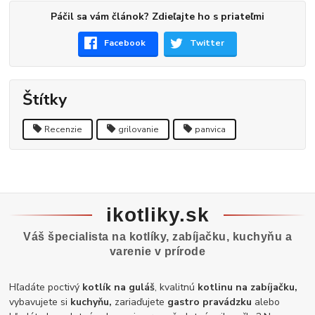
Páčil sa vám článok? Zdieľajte ho s priateľmi
Facebook
Twitter
Štítky
Recenzie
grilovanie
panvica
ikotliky.sk
Váš špecialista na kotlíky, zabíjačku, kuchyňu a
varenie v prírode
Hľadáte poctivý
kotlík na guláš
, kvalitnú
kotlinu na zabíjačku,
vybavujete si
kuchyňu,
zariaďujete
gastro pravádzku
alebo