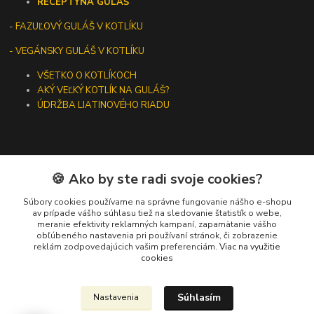
RECEPTY
NA GULÁŠ
-
FAZUĽOVÝ GULÁŠ V KOTLÍKU
- VEGÁNSKY GULÁŠ V KOTLÍKU
VŠETKO O KOTLÍKOCH
AKÝ VEĽKÝ KOTLÍK NA GULÁŠ?
ÚDRŽBA LIATINOVÉHO RIADU
🍪 Ako by ste radi svoje cookies?
Kontakty
Súbory cookies používame na správne fungovanie nášho e-shopu
+421 919 275 553
av prípade vášho súhlasu tiež na sledovanie štatistík o webe,
meranie efektivity reklamných kampaní, zapamätanie vášho
(Po-Pia, 10-13 hod.)
obľúbeného nastavenia pri používaní stránok, či zobrazenie
reklám zodpovedajúcich vašim preferenciám.
Viac na využitie
ikotliky@ikotliky.sk
cookies
Súhlasím
Nastavenia