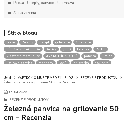
Paella: Recepty, panvice a tajomstvá
Škola varenia
Štítky blogu
Guláš
Recepty
Recept
grilovanie
Grilovanie
Súťaž vo varení gulášu
Kotlíky
guláš
Recenzie
Paella
Vlastnosti materiállov
AKÝ KOTLÍK SI KÚPIŤ
panvica
liatina
liatinová panvica
marinády
kotlík
grilovačka
opekačka
Kotliky
aký kotlik na gulas
kalendár podujatí
gulášové akcie
RADY
Úvod
VŠETKO ČO MUSÍTE VEDIEŤ | BLOG
RECENZIE PRODUKTOV
Železná panvica na grilovanie 50 cm - Recenzia
09
.
04
.
2026
RECENZIE PRODUKTOV
Železná panvica na grilovanie 50
cm - Recenzia