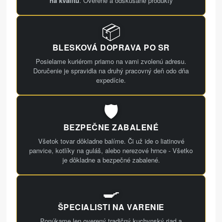
na kvalitu
. Overené a odskúšané produkty
📦
BLESKOVÁ DOPRAVA PO SR
Posielame kuriérom priamo na vami zvolenú adresu.
Doručenie je spravidla na druhý pracovný deň odo dňa
expedície.
🛡️
BEZPEČNE ZABALENÉ
Všetok tovar dôkladne balíme. Či už ide o liatinové
panvice, kotlíky na guláš, alebo nerezové hrnce - Všetko
je dôkladne a bezpečné zabalené.
🍳
ŠPECIALISTI NA VARENIE
Ponúkame len overený tradičný kuchynský riad a