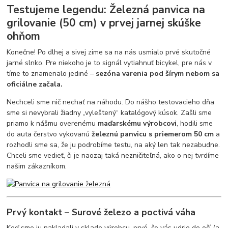
Testujeme legendu: Železná panvica na
grilovanie (50 cm) v prvej jarnej skúške
ohňom
Konečne! Po dlhej a sivej zime sa na nás usmialo prvé skutočné
jarné slnko. Pre niekoho je to signál vytiahnuť bicykel, pre nás v
tíme to znamenalo jediné –
sezóna varenia pod šírym nebom sa
oficiálne začala.
Nechceli sme nič nechať na náhodu. Do nášho testovacieho dňa
sme si nevybrali žiadny „vyleštený“ katalógový kúsok. Zašli sme
priamo k nášmu overenému
maďarskému výrobcovi
, hodili sme
do auta čerstvo vykovanú
železnú panvicu s priemerom 50 cm
a
rozhodli sme sa, že ju podrobíme testu, na aký len tak nezabudne.
Chceli sme vedieť, či je naozaj taká nezničiteľná, ako o nej tvrdíme
našim zákazníkom.
Prvý kontakt – Surové železo a poctivá váha
Keď sme ju nakladali v sklade výrobcu, prvé, čo vás udrie do očí (a