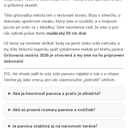
si prítomný okamih.
Táto grilovačka nebola len o testovaní tovaru. Bola o smiechu, o
dokonale upečenom steaku, ktorý sme si rozdelili, a o hrejivom
pocite pri srdci (a v žalúdku). Sme nesmierne radi, že sme si pre
vás vybrali práve tento
maďarský 50 cm disk
.
Už teraz sa nevieme dočkať, kedy sa jarné slnko vráti natrvalo a
my túto železnú legendu opäť vytiahneme niekde pri brehu jazera.
Grilovacia sezóna 2026 je otvorená a my sme na ňu pripravení
dokonale!
P.S.: Ak chcete zažiť to isté, túto panvicu nájdete u nás v e-shope.
Veríme jej, lebo sme ju pre vás vlastnoručne „pokrstili“ ohňom.
Aká je hmotnosť panvice a prečo je dôležitá?
Aké sú presné rozmery panvice a nožičiek?
Je panvica stabilná aj na nerovnom teréne?