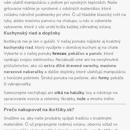
vám uľahčí manipuláciu s jedlom pri vysokých teplotách. Naše
grilovacie náčinie je vyrobené z odolných materiálov, ktoré
zvládnu náročné podmienky pri ohni. Či už hľadáte klasický rošt na
ryby, alebo masívnu panvicu na chalupu, u nás si vyberiete
vybavenie, ktoré z vás urobí kráľa každej záhradnej oslavy.
Kuchynský riad a doplnky
Ikotliky.sk nie je len o guláši. V našej ponuke nájdete aj kvalitný
kuchynský riad
, ktorý využijete v domácej kuchyni aj na chate.
Vyberte si z našej ponuky
hrncov
, pekáčov a panvíc
, ktoré
vynikajú svojou odolnosťou. Nezabudli sme ani na nevyhnutné
príslušenstvo, ako sú
extra dlhé drevené varechy, masívne
nerezové naberačky
a ďalšie doplnky, ktoré uľahčujú manipuláciu
s horúcimi pokrmmi. Široká ponuka na pečenie, ako
formy
, pekáče
či vykrajovačky.
Samozrejme nechýbajú ani
sitká na halušky
, lisy a nástroje na
spracovanie ovocia a zeleniny, škrabky,
nože
a mnoho iného.
Prečo nakupovať na ikotliky.sk?
Snažíme sa, aby naše produkty spájali tradíciu s kvalitnými
materiálmi. Či už pripravujete rodinnú oslavu, obecnú súťaž vo