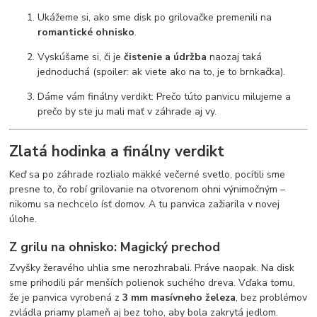
Ukážeme si, ako sme disk po grilovačke premenili na
romantické ohnisko
.
Vyskúšame si, či je
čistenie a údržba
naozaj taká
jednoduchá (spoiler: ak viete ako na to, je to brnkačka).
Dáme vám finálny verdikt: Prečo túto panvicu milujeme a
prečo by ste ju mali mať v záhrade aj vy.
Zlatá hodinka a finálny verdikt
Keď sa po záhrade rozlialo mäkké večerné svetlo, pocítili sme
presne to, čo robí grilovanie na otvorenom ohni výnimočným –
nikomu sa nechcelo ísť domov. A tu panvica zažiarila v novej
úlohe.
Z grilu na ohnisko: Magický prechod
Zvyšky žeravého uhlia sme nerozhrabali. Práve naopak. Na disk
sme prihodili pár menších polienok suchého dreva. Vďaka tomu,
že je panvica vyrobená z
3 mm masívneho železa
, bez problémov
zvládla priamy plameň aj bez toho, aby bola zakrytá jedlom.