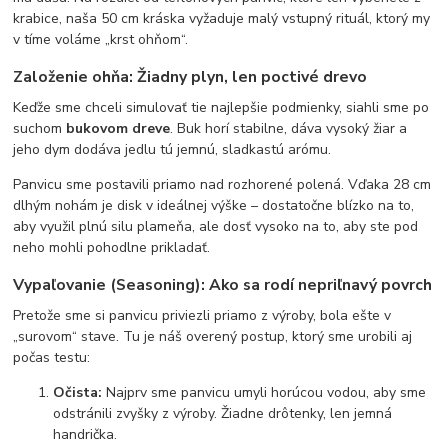
krabice, naša 50 cm kráska vyžaduje malý vstupný rituál, ktorý my
v tíme voláme „krst ohňom“.
Založenie ohňa: Žiadny plyn, len poctivé drevo
Keďže sme chceli simulovať tie najlepšie podmienky, siahli sme po
suchom
bukovom dreve
. Buk horí stabilne, dáva vysoký žiar a
jeho dym dodáva jedlu tú jemnú, sladkastú arómu.
Panvicu sme postavili priamo nad rozhorené polená. Vďaka 28 cm
dlhým nohám je disk v ideálnej výške – dostatočne blízko na to,
aby využil plnú silu plameňa, ale dosť vysoko na to, aby ste pod
neho mohli pohodlne prikladať.
Vypaľovanie (Seasoning): Ako sa rodí nepriľnavý povrch
Pretože sme si panvicu priviezli priamo z výroby, bola ešte v
„surovom“ stave. Tu je náš overený postup, ktorý sme urobili aj
počas testu:
Očista:
Najprv sme panvicu umyli horúcou vodou, aby sme
odstránili zvyšky z výroby. Žiadne drôtenky, len jemná
handrička.