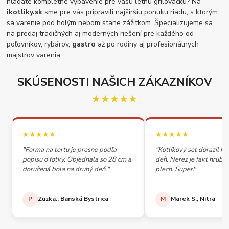
hľadáte kompletné vybavenie pre vašu letnú grilovačku? Na
ikotliky.sk
sme pre vás pripravili najširšiu ponuku riadu, s ktorým
sa varenie pod holým nebom stane zážitkom. Špecializujeme sa
na predaj tradičných aj moderných riešení pre každého od
poľovníkov, rybárov,
gastro
až po rodiny aj profesionálnych
majstrov varenia.
SKÚSENOSTI NAŠICH ZÁKAZNÍKOV
★★★★★
★★★★★
★★★★★
"Forma na tortu je presne podľa
"Kotlíkový set dorazil h
popisu o fotky. Objednala so 28 cm a
deň. Nerez je fakt hrubý,
doručená bola na druhý deň."
plech. Super!"
P
Zuzka., Banská Bystrica
M
Marek S., Nitra