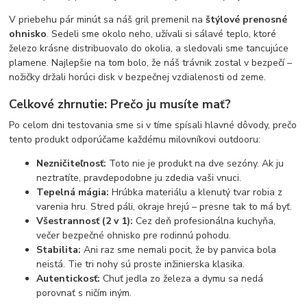
V priebehu pár minút sa náš gril premenil na
štýlové prenosné
ohnisko
. Sedeli sme okolo neho, užívali si sálavé teplo, ktoré
železo krásne distribuovalo do okolia, a sledovali sme tancujúce
plamene. Najlepšie na tom bolo, že náš trávnik zostal v bezpečí –
nožičky držali horúci disk v bezpečnej vzdialenosti od zeme.
Celkové zhrnutie: Prečo ju musíte mať?
Po celom dni testovania sme si v tíme spísali hlavné dôvody, prečo
tento produkt odporúčame každému milovníkovi outdooru:
Nezničiteľnosť:
Toto nie je produkt na dve sezóny. Ak ju
neztratíte, pravdepodobne ju zdedia vaši vnuci.
Tepelná mágia:
Hrúbka materiálu a klenutý tvar robia z
varenia hru. Stred páli, okraje hrejú – presne tak to má byť.
Všestrannosť (2 v 1):
Cez deň profesionálna kuchyňa,
večer bezpečné ohnisko pre rodinnú pohodu.
Stabilita:
Ani raz sme nemali pocit, že by panvica bola
neistá. Tie tri nohy sú proste inžinierska klasika.
Autentickosť:
Chuť jedla zo železa a dymu sa nedá
porovnať s ničím iným.