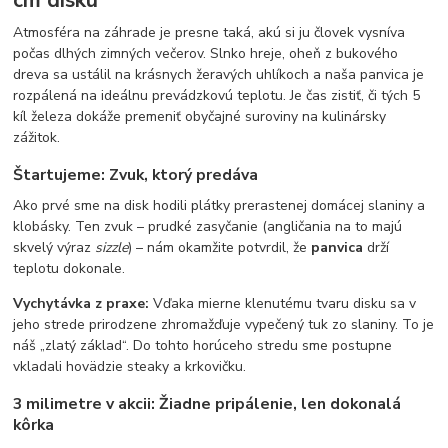
Atmosféra na záhrade je presne taká, akú si ju človek vysníva
počas dlhých zimných večerov. Slnko hreje, oheň z bukového
dreva sa ustálil na krásnych žeravých uhlíkoch a naša panvica je
rozpálená na ideálnu prevádzkovú teplotu. Je čas zistiť, či tých 5
kíl železa dokáže premeniť obyčajné suroviny na kulinársky
zážitok.
Štartujeme: Zvuk, ktorý predáva
Ako prvé sme na disk hodili plátky prerastenej domácej slaniny a
klobásky. Ten zvuk – prudké zasyčanie (angličania na to majú
skvelý výraz
sizzle
) – nám okamžite potvrdil, že
panvica
drží
teplotu dokonale.
Vychytávka z praxe:
Vďaka mierne klenutému tvaru disku sa v
jeho strede prirodzene zhromažďuje vypečený tuk zo slaniny. To je
náš „zlatý základ“. Do tohto horúceho stredu sme postupne
vkladali hovädzie steaky a krkovičku.
3 milimetre v akcii: Žiadne pripálenie, len dokonalá
kôrka