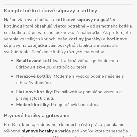
Kompletné kotlíkové súpravy a kotliny
Našou vlajkovou loďou sú
kotlíkové súpravy na guláš s
kotlinou
ktoré obsahujú všetko potrebné – od samotného kotlíka,
cez kotlinu až po varechu, pokrievku, či naberačku. Ak preferujete
varenie vo veľkých kotloch, naše
kotliny (paráky)
a
kotlinové
súpravy na zabíjačku
vám poskytnú stabilitu a maximálne
využitie tepla. Ponúkame kotlíky rôznych materiálov:
Smaltované kotlíky:
Tradičná voľba s jednoduchou
údržbou a skvelou distribúciou tepla.
Nerezové kotlíky:
Moderné a vysoko odolné riešenie s
dlhou životnosťou.
Liatinové kotlíky:
Pre milovníkov pomalého varenia a
pravej sýtosti chutí.
Medené kotlíky:
Pre gulášových majstrov
Plynové horáky a grilovanie
Pre tých, ktorí uprednostňujú komfort a čistú prácu, ponúkame
výkonné
plynové horáky
a variče
pod kotlíky, ktoré zabezpečia