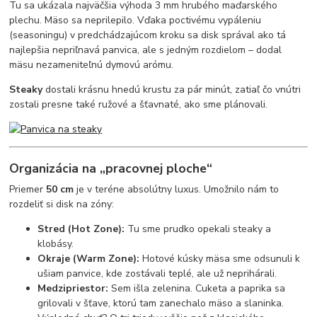
Tu sa ukázala najväčšia výhoda 3 mm hrubého maďarského
plechu. Mäso sa neprilepilo. Vďaka poctivému vypáleniu
(seasoningu) v predchádzajúcom kroku sa disk správal ako tá
najlepšia nepriľnavá panvica, ale s jedným rozdielom – dodal
mäsu nezameniteľnú dymovú arómu.
Steaky
dostali krásnu hnedú krustu za pár minút, zatiaľ čo vnútri
zostali presne také ružové a šťavnaté, ako sme plánovali.
Organizácia na „pracovnej ploche“
Priemer
50 cm
je v teréne absolútny luxus. Umožnilo nám to
rozdeliť si disk na zóny:
Stred (Hot Zone):
Tu sme prudko opekali steaky a
klobásy.
Okraje (Warm Zone):
Hotové kúsky mäsa sme odsunuli k
ušiam panvice, kde zostávali teplé, ale už neprihárali.
Medzipriestor:
Sem išla zelenina. Cuketa a paprika sa
grilovali v šťave, ktorú tam zanechalo mäso a slaninka.