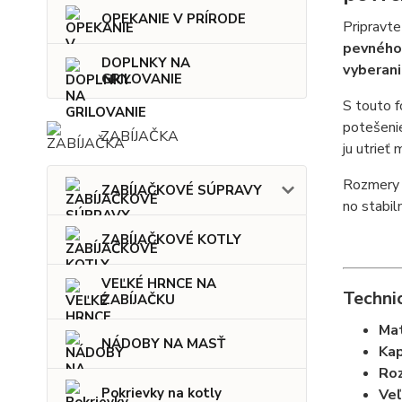
OPEKANIE V PRÍRODE
Pripravt
pevného 
DOPLNKY NA
vyberani
GRILOVANIE
S touto f
potešeni
ZABÍJAČKA
ju utrieť
Rozmery 
ZABÍJAČKOVÉ SÚPRAVY
no stabil
ZABÍJAČKOVÉ KOTLY
VEĽKÉ HRNCE NA
Techni
ZABÍJAČKU
Mat
NÁDOBY NA MASŤ
Kap
Roz
Pokrievky na kotly
Veľ