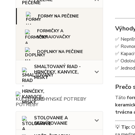
FORMY NA PEČENIE
Výhody
FORMIČKY A
VYKRAJOVAČKY
✅ Nepriľn
✅ Rovnom
DOPLNKY NA PEČENIE
✅ Kapacit
✅ Odolná 
SMALTOVANÝ RIAD -
✅ Jednodu
HRNĆEKY, KANVICE,
MISKY
Prečo 
Táto
for
KUCHYNSKÉ POTREBY
keramic
trvácna 
STOLOVANIE A
SERVÍROVANIE
💡
Tip:
Ok
sa medze