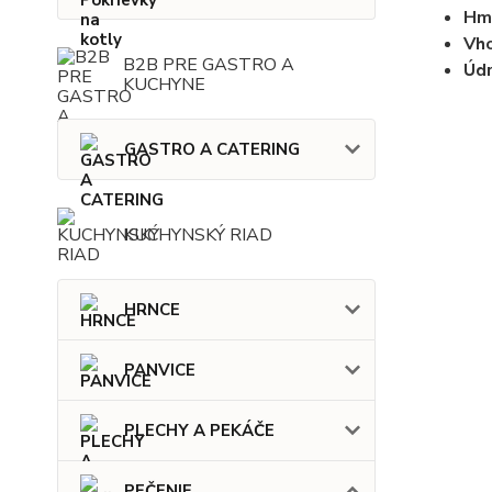
Hm
Vho
B2B PRE GASTRO A
Údr
KUCHYNE
GASTRO A CATERING
KUCHYNSKÝ RIAD
HRNCE
PANVICE
PLECHY A PEKÁČE
PEČENIE