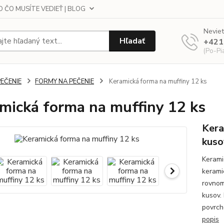
 ČO MUSÍTE VEDIEŤ | BLOG
Neviet
Hľadať
+421
(Po-Pi
PEČENIE
FORMY NA PEČENIE
Keramická forma na muffiny 12 ks
mická forma na muffiny 12 ks
Kera
kuso
Kerami
kerami
rovnom
kusov.
povrch
popis