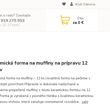
iKlub členovia
e si rady? Zavolajte.
0
ks
 919 275 553
za
0 €
a, 10-13 hod.)
mická forma na muffiny na prípravu 12
v
cká forma na muffiny – 12 ks | kvalitná forma na pečenie s
ckým povrchom Pripravte si dokonale nadýchané a
erne prepečené muffiny s touto keramickou formou na 12
 Forma je vyrobená z pevného hliníka s kvalitnou keramickou
ovou vrstvou, ktorá zaručuje rovnomerné rozvádza...
celý