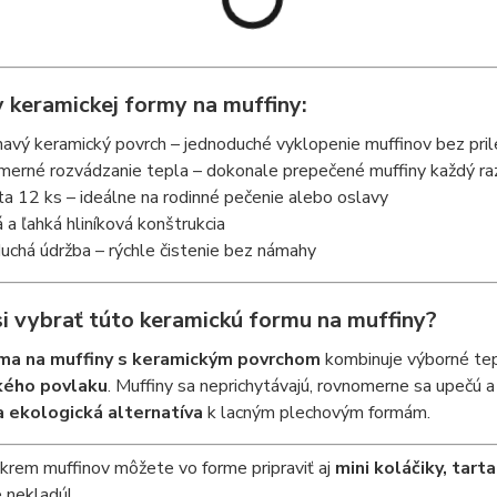
 keramickej formy na muffiny:
avý keramický povrch – jednoduché vyklopenie muffinov bez pril
erné rozvádzanie tepla – dokonale prepečené muffiny každý ra
a 12 ks – ideálne na rodinné pečenie alebo oslavy
a ľahká hliníková konštrukcia
chá údržba – rýchle čistenie bez námahy
si vybrať túto keramickú formu na muffiny?
ma na muffiny s keramickým povrchom
kombinuje výborné tep
kého povlaku
. Muffiny sa neprichytávajú, rovnomerne sa upečú a 
a ekologická alternatíva
k lacným plechovým formám.
rem muffinov môžete vo forme pripraviť aj
mini koláčiky, tart
 nekladú!