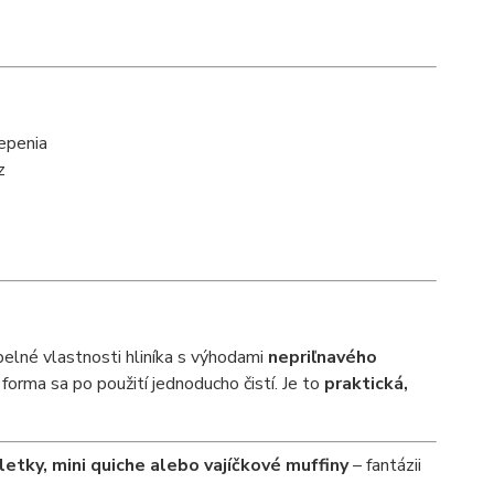
epenia
z
elné vlastnosti hliníka s výhodami
nepriľnavého
forma sa po použití jednoducho čistí. Je to
praktická,
aletky, mini quiche alebo vajíčkové muffiny
– fantázii