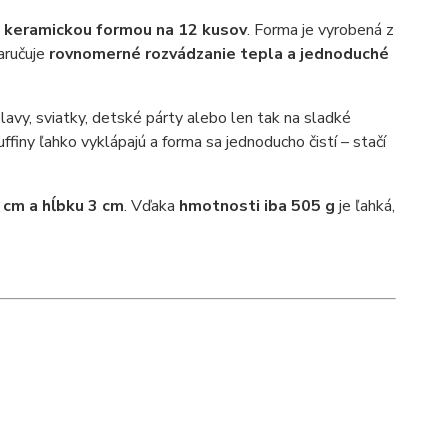
o
keramickou formou na 12 kusov
. Forma je vyrobená z
zaručuje
rovnomerné rozvádzanie tepla a jednoduché
lavy, sviatky, detské párty alebo len tak na sladké
ffiny ľahko vyklápajú a forma sa jednoducho čistí – stačí
 cm a hĺbku 3 cm
. Vďaka
hmotnosti iba 505 g
je ľahká,