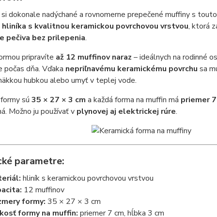
e si dokonale nadýchané a rovnomerne prepečené muffiny s tout
hliníka s kvalitnou keramickou povrchovou vrstvou
, ktorá 
e pečiva bez prilepenia
.
ormou pripravíte
až 12 muffinov naraz
– ideálnych na rodinné os
e počas dňa. Vďaka
nepriľnavému keramickému povrchu
sa mu
 mäkkou hubkou alebo umyť v teplej vode.
formy sú
35 × 27 × 3 cm
a každá forma na muffin má
priemer 7
ná. Možno ju používať v
plynovej aj elektrickej rúre
.
cké parametre:
eriál:
hliník s keramickou povrchovou vrstvou
acita:
12 muffinov
mery formy:
35 × 27 × 3 cm
kosť formy na muffin:
priemer 7 cm, hĺbka 3 cm