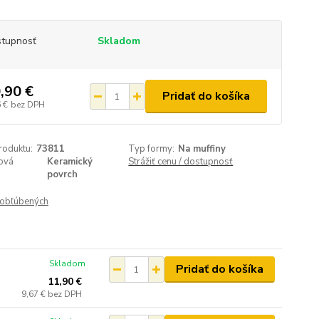
tupnosť
Skladom
,90 €
Pridať do košíka
 €
bez DPH
roduktu:
73811
Typ formy:
Na muffiny
ová
Keramický
Strážiť cenu / dostupnosť
povrch
obľúbených
Skladom
Pridať do košíka
11,90 €
9,67 €
bez DPH