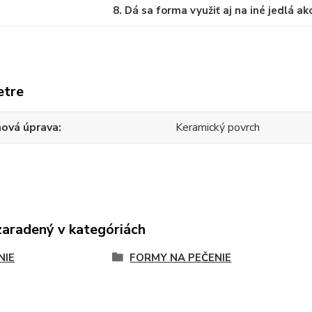
8. Dá sa forma využiť aj na iné jedlá a
etre
hová úprava
Keramický povrch
zaradený v kategóriách
NIE
FORMY NA PEČENIE