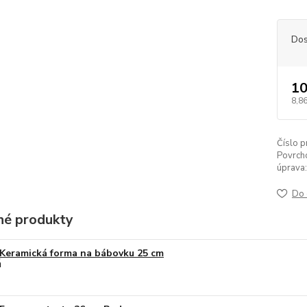
Dos
10
8,86
Číslo p
Povrch
úprava:
Do 
é produkty
Keramická forma na bábovku 25 cm