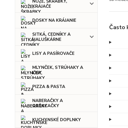
NOŽE, ŠKRABKY,
KRÁJAČE
DOSKY NA KRÁJANIE
Často 
SITKÁ, CEDNÍKY A
HALUŠKÁRNE
LISY A PASÍROVAČE
MLYNČEK, STRÚHAKY A
LISY
PIZZA & PASTA
NABERAČKY A
OBRACAČKY
KUCHYNSKÉ DOPLNKY