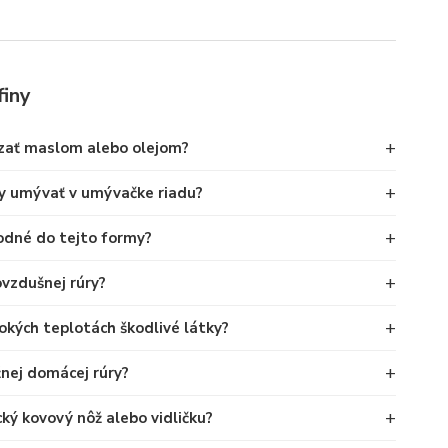
finy
+
zať maslom alebo olejom?
+
ny umývať v umývačke riadu?
+
hodné do tejto formy?
+
ovzdušnej rúry?
+
okých teplotách škodlivé látky?
+
žnej domácej rúry?
+
ký kovový nôž alebo vidličku?