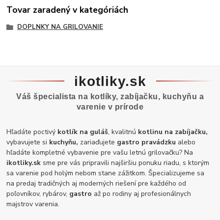
Tovar zaradený v kategóriách
DOPLNKY NA GRILOVANIE
ikotliky.sk
Váš špecialista na kotlíky, zabíjačku, kuchyňu a
varenie v prírode
Hľadáte poctivý
kotlík na guláš
, kvalitnú
kotlinu na zabíjačku,
vybavujete si
kuchyňu,
zariaďujete
gastro pravádzku
alebo
hľadáte kompletné vybavenie pre vašu letnú grilovačku? Na
ikotliky.sk
sme pre vás pripravili najširšiu ponuku riadu, s ktorým
sa varenie pod holým nebom stane zážitkom. Špecializujeme sa
na predaj tradičných aj moderných riešení pre každého od
poľovníkov, rybárov,
gastro
až po rodiny aj profesionálnych
majstrov varenia.