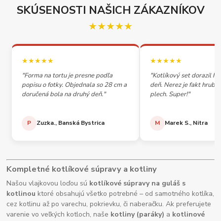
SKÚSENOSTI NAŠICH ZÁKAZNÍKOV
★★★★★
★★★★★
★★★★★
"Forma na tortu je presne podľa
"Kotlíkový set dorazil h
popisu o fotky. Objednala so 28 cm a
deň. Nerez je fakt hrubý,
doručená bola na druhý deň."
plech. Super!"
P
Zuzka., Banská Bystrica
M
Marek S., Nitra
Kompletné kotlíkové súpravy a kotliny
Našou vlajkovou loďou sú
kotlíkové súpravy na guláš s
kotlinou
ktoré obsahujú všetko potrebné – od samotného kotlíka,
cez kotlinu až po varechu, pokrievku, či naberačku. Ak preferujete
varenie vo veľkých kotloch, naše
kotliny (paráky)
a
kotlinové