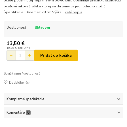
ocele potiahnutej nepriľňavým povrchom. Obsahuje praktickú skladaciu
oceľovú rukoväť, vďaka ktorej sa dá panvica jednoducho zložiť.
Špecifikácie: Priemer: 28 cm Výška...
celý popis
Dostupnosť
Skladom
13,50 €
10,98 €
bez DPH
Pridať do košíka
Strážiť cenu / dostupnosť
Do obľúbených
Kompletné špecifikácie
Komentáre
0