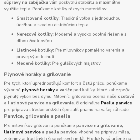
súpravy na zabíjačku
vám poskytnú stabilitu a maximálne
využitie tepla. Ponúkame kotlíky rôznych materiálov:
Smaltované kotlíky:
Tradičná voľba s jednoduchou
údržbou a skvelou distribúciou tepla.
Nerezové kotlíky:
Moderné a vysoko odolné riešenie s
dlhou životnosťou.
Liatinové kotlíky:
Pre milovníkov pomalého varenia a
pravej sýtosti chutí.
Medené kotlíky:
Pre gulášových majstrov
Plynové horáky a grilovanie
Pre tých, ktorí uprednostňujú komfort a čistú prácu, ponúkame
výkonné
plynové horáky
a variče
pod kotlíky, ktoré zabezpečia
plynulý výkon bez dymu. Milovníci grilovania ocenia naše
oceľové
a liatinové panvice na grilovanie
, či originálne
Paella panvice
pre prípravu stredomorských špecialít priamo na vašej záhrade.
Panvice, grilovanie a paella
Pre milovníkov grilovania ponúkame
panvice na grilovanie,
liatinové panvice
a paella panvice
, vhodné na prípravu mäsa,
zeleniny aj tradičných španielskych jedál. Produkty sú určené na