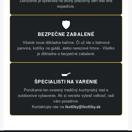
Doručenie je spravidla na druhý pracovný deň odo dňa
expedície.
🛡️
BEZPEČNE ZABALENÉ
Všetok tovar dôkladne balíme. Či už ide o liatinové
panvice, kotlíky na guláš, alebo nerezové hrnce - Všetko
je dôkladne a bezpečné zabalené.
🍳
ŠPECIALISTI NA VARENIE
Ponúkame len overený tradičný kuchynský riad a
outdoorové vybavenie. Ak si neviete vybrať veľkosť, radi
vám poradíme.
Kontaktujte nás na
ikotliky@ikotliky.sk