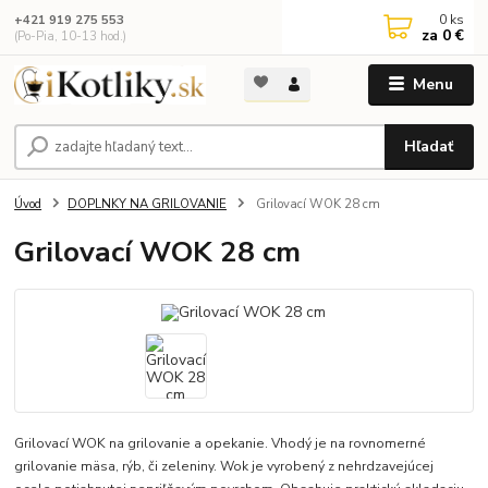
0
ks
+421 919 275 553
za
0 €
(Po-Pia, 10-13 hod.)
Menu
Hľadať
Úvod
DOPLNKY NA GRILOVANIE
Grilovací WOK 28 cm
Grilovací WOK 28 cm
Grilovací WOK na grilovanie a opekanie. Vhodý je na rovnomerné
grilovanie mäsa, rýb, či zeleniny. Wok je vyrobený z nehrdzavejúcej