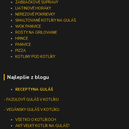
ZABÍJAČKOVÉ SÚPRAVY
LIATINOVÉ HORÁKY
NEREZOVÉ POKRIEVKY
SMALTOVANÉ KOTLÍKY NA GULÁŠ
WOK PANVICE
ROŠTY NA GRILOVANIE
HRNCE
PANVICE
PIZZA
KOTLINY POD KOTLÍKY
Najlepšie z blogu
RECEPTY
NA GULÁŠ
-
FAZUĽOVÝ GULÁŠ V KOTLÍKU
- VEGÁNSKY GULÁŠ V KOTLÍKU
VŠETKO O KOTLÍKOCH
AKÝ VEĽKÝ KOTLÍK NA GULÁŠ?