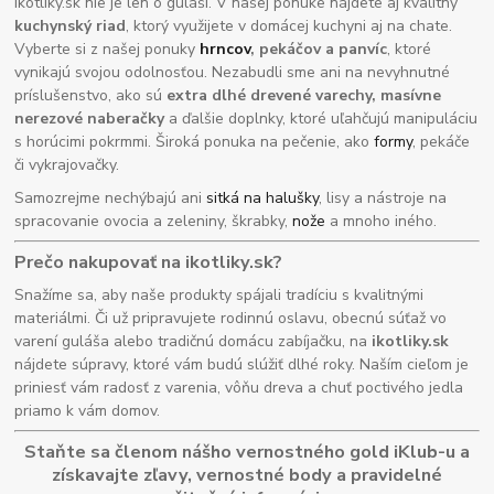
Ikotliky.sk nie je len o guláši. V našej ponuke nájdete aj kvalitný
kuchynský riad
, ktorý využijete v domácej kuchyni aj na chate.
Vyberte si z našej ponuky
hrncov
, pekáčov a panvíc
, ktoré
vynikajú svojou odolnosťou. Nezabudli sme ani na nevyhnutné
príslušenstvo, ako sú
extra dlhé drevené varechy, masívne
nerezové naberačky
a ďalšie doplnky, ktoré uľahčujú manipuláciu
s horúcimi pokrmmi. Široká ponuka na pečenie, ako
formy
, pekáče
či vykrajovačky.
Samozrejme nechýbajú ani
sitká na halušky
, lisy a nástroje na
spracovanie ovocia a zeleniny, škrabky,
nože
a mnoho iného.
Prečo nakupovať na ikotliky.sk?
Snažíme sa, aby naše produkty spájali tradíciu s kvalitnými
materiálmi. Či už pripravujete rodinnú oslavu, obecnú súťaž vo
varení guláša alebo tradičnú domácu zabíjačku, na
ikotliky.sk
nájdete súpravy, ktoré vám budú slúžiť dlhé roky. Naším cieľom je
priniesť vám radosť z varenia, vôňu dreva a chuť poctivého jedla
priamo k vám domov.
Staňte sa členom nášho vernostného gold iKlub-u a
získavajte zľavy, vernostné body a pravidelné