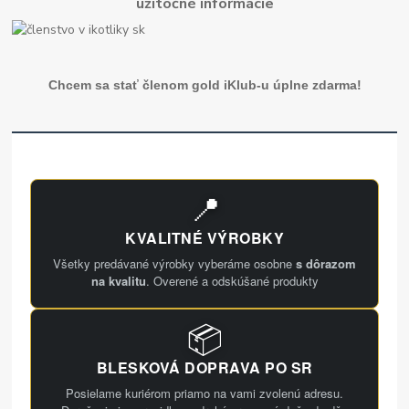
užitočné informácie
Chcem sa stať členom gold iKlub-u úplne zdarma!
📍
KVALITNÉ VÝROBKY
Všetky predávané výrobky vyberáme osobne
s dôrazom
na kvalitu
. Overené a odskúšané produkty
📦
BLESKOVÁ DOPRAVA PO SR
Posielame kuriérom priamo na vami zvolenú adresu.