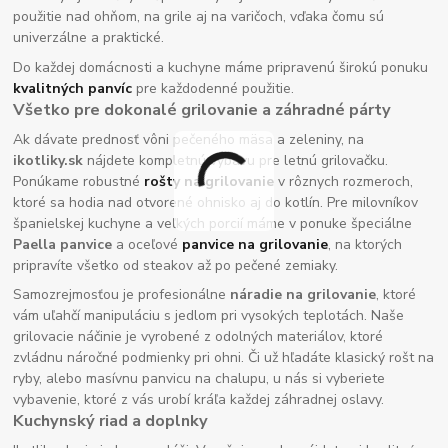
použitie nad ohňom, na grile aj na varičoch, vďaka čomu sú
univerzálne a praktické.
Do každej domácnosti a kuchyne máme pripravenú širokú ponuku
kvalitných panvíc
pre každodenné použitie.
Všetko pre dokonalé grilovanie a záhradné párty
Ak dávate prednosť vôni pečeného mäsa a zeleniny, na
ikotliky.sk
nájdete kompletnú výbavu pre letnú grilovačku.
Ponúkame robustné
rošty na grilovanie
v rôznych rozmeroch,
ktoré sa hodia nad otvorené ohnisko aj do kotlín. Pre milovníkov
španielskej kuchyne a veľkých porcií máme v ponuke špeciálne
Paella panvice
a oceľové
panvice na grilovanie
, na ktorých
pripravíte všetko od steakov až po pečené zemiaky.
Samozrejmosťou je profesionálne
náradie na grilovanie
, ktoré
vám uľahčí manipuláciu s jedlom pri vysokých teplotách. Naše
grilovacie náčinie je vyrobené z odolných materiálov, ktoré
zvládnu náročné podmienky pri ohni. Či už hľadáte klasický rošt na
ryby, alebo masívnu panvicu na chalupu, u nás si vyberiete
vybavenie, ktoré z vás urobí kráľa každej záhradnej oslavy.
Kuchynský riad a doplnky