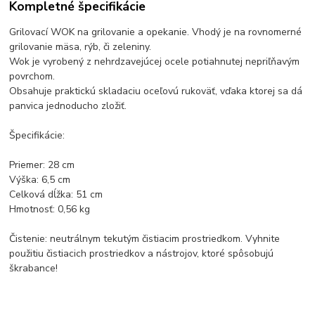
Kompletné špecifikácie
Grilovací WOK na grilovanie a opekanie. Vhodý je na rovnomerné
grilovanie mäsa, rýb, či zeleniny.
Wok je vyrobený z nehrdzavejúcej ocele potiahnutej nepriľňavým
povrchom.
Obsahuje praktickú skladaciu oceľovú rukoväť, vďaka ktorej sa dá
panvica jednoducho zložiť.
Špecifikácie:
Priemer: 28 cm
Výška: 6,5 cm
Celková dĺžka: 51 cm
Hmotnosť: 0,56 kg
Čistenie: neutrálnym tekutým čistiacim prostriedkom. Vyhnite
použitiu čistiacich prostriedkov a nástrojov, ktoré spôsobujú
škrabance!