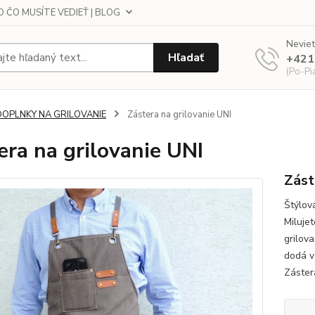
 ČO MUSÍTE VEDIEŤ | BLOG
Neviet
Hľadať
+421
(Po-Pi
DOPLNKY NA GRILOVANIE
Zástera na grilovanie UNI
era na grilovanie UNI
Zást
Štýlov
Miluje
grilov
dodá v
Záster