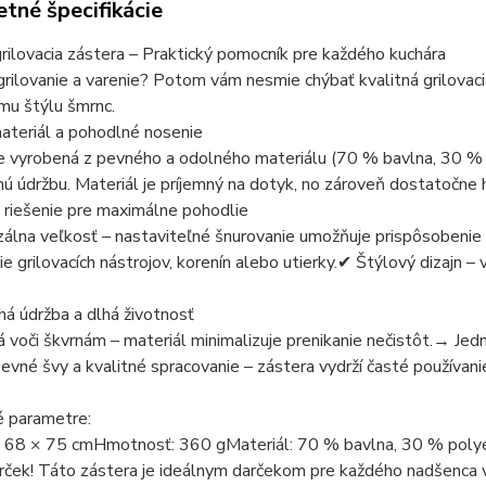
tné špecifikácie
rilovacia zástera – Praktický pomocník pre každého kuchára
grilovanie a varenie? Potom vám nesmie chýbať kvalitná grilovaci
mu štýlu šmrnc.
ateriál a pohodlné nosenie
e vyrobená z pevného a odolného materiálu (70 % bavlna, 30 % p
ú údržbu. Materiál je príjemný na dotyk, no zároveň dostatočne
 riešenie pre maximálne pohodlie
álna veľkosť – nastaviteľné šnurovanie umožňuje prispôsobenie 
ie grilovacích nástrojov, korenín alebo utierky.✔ Štýlový dizajn – v
á údržba a dlhá životnosť
voči škvrnám – materiál minimalizuje prenikanie nečistôt.→ Jedno
vné švy a kvalitné spracovanie – zástera vydrží časté používan
é parametre:
 68 × 75 cmHmotnosť: 360 gMateriál: 70 % bavlna, 30 % poly
rček! Táto zástera je ideálnym darčekom pre každého nadšenca var