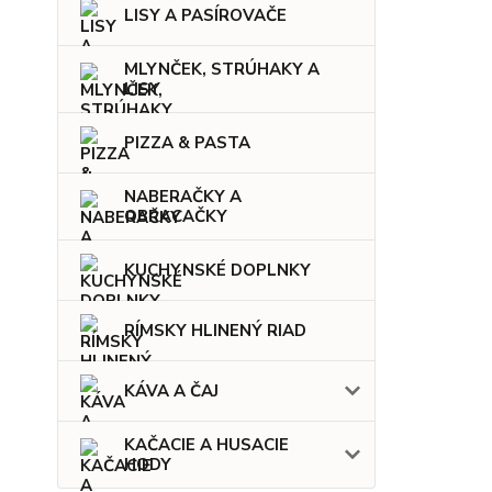
LISY A PASÍROVAČE
MLYNČEK, STRÚHAKY A
LISY
PIZZA & PASTA
NABERAČKY A
OBRACAČKY
KUCHYNSKÉ DOPLNKY
RÍMSKY HLINENÝ RIAD
KÁVA A ČAJ
KAČACIE A HUSACIE
HODY