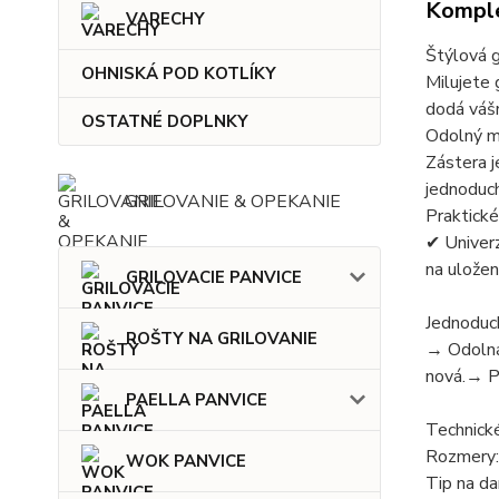
Komple
VARECHY
Štýlová g
OHNISKÁ POD KOTLÍKY
Milujete 
dodá váš
OSTATNÉ DOPLNKY
Odolný m
Zástera j
jednoduch
GRILOVANIE & OPEKANIE
Praktické
✔ Univerz
na uložen
GRILOVACIE PANVICE
Jednoduch
ROŠTY NA GRILOVANIE
→ Odolná 
nová.→ Pe
PAELLA PANVICE
Technick
Rozmery:
WOK PANVICE
Tip na da