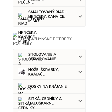
SMALTOVANÝ RIAD -
HRNĆEKY, KANVICE,
MISKY
KUCHYNSKÉ POTREBY
STOLOVANIE A
SERVÍROVANIE
NOŽE, ŠKRABKY,
KRÁJAČE
DOSKY NA KRÁJANIE
SITKÁ, CEDNÍKY A
HALUŠKÁRNE