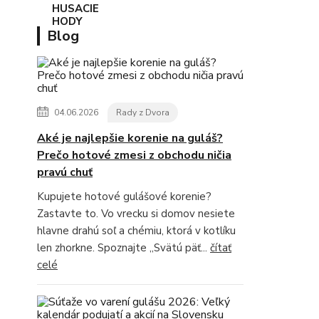
Blog
04.06.2026
Rady z Dvora
Aké je najlepšie korenie na guláš?
Prečo hotové zmesi z obchodu ničia
pravú chuť
Kupujete hotové gulášové korenie?
Zastavte to. Vo vrecku si domov nesiete
hlavne drahú soľ a chémiu, ktorá v kotlíku
len zhorkne. Spoznajte „Svätú päť...
čítať
celé