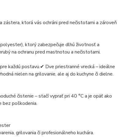
a zástera, ktorá vás ochráni pred nečistotami a zároveň
olyester), ktorý zabezpečuje dlhú životnosť a
 hrubý na ochranu pred mastnotou a nečistotami.
pre každú postavu.✔ Dve priestranné vrecká – ideálne
hodná nielen na grilovanie, ale aj do kuchyne či dielne.
duché čistenie – stačí vyprať pri 40 °C a je opäť ako
ie bez poškodenia.
ester
enia, grilovania či profesionálneho kuchára.