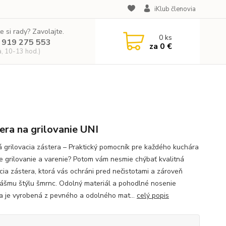
iKlub členovia
e si rady? Zavolajte.
0
ks
 919 275 553
za
0 €
a, 10-13 hod.)
era na grilovanie UNI
á grilovacia zástera – Praktický pomocník pre každého kuchára
te grilovanie a varenie? Potom vám nesmie chýbať kvalitná
acia zástera, ktorá vás ochráni pred nečistotami a zároveň
ášmu štýlu šmrnc. Odolný materiál a pohodlné nosenie
a je vyrobená z pevného a odolného mat...
celý popis