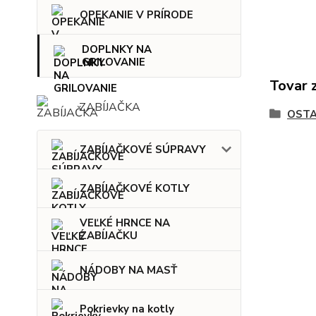
OPEKANIE V PRÍRODE
DOPLNKY NA
GRILOVANIE
Tovar 
ZABÍJAČKA
OSTA
ZABÍJAČKOVÉ SÚPRAVY
ZABÍJAČKOVÉ KOTLY
VEĽKÉ HRNCE NA
ZABÍJAČKU
NÁDOBY NA MASŤ
Pokrievky na kotly