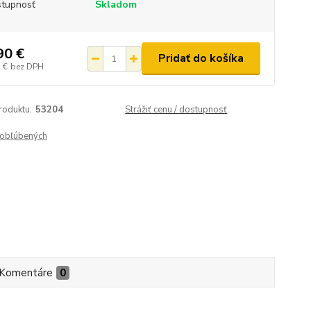
tupnosť
Skladom
90 €
Pridať do košíka
 €
bez DPH
roduktu:
53204
Strážiť cenu / dostupnosť
obľúbených
Komentáre
0