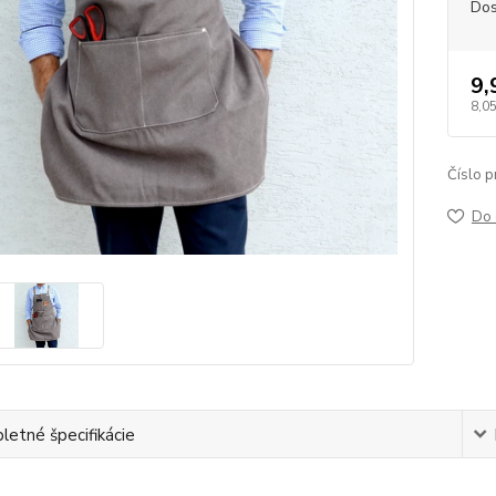
Dos
9,
8,05
Číslo p
Do 
etné špecifikácie