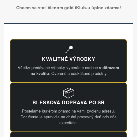
Chcem sa stať členom gold iKlub-u úplne zdarma!
📍
KVALITNÉ VÝROBKY
Všetky predávané výrobky vyberáme osobne
s dôrazom
na kvalitu
. Overené a odskúšané produkty
📦
BLESKOVÁ DOPRAVA PO SR
Posielame kuriérom priamo na vami zvolenú adresu.
Doručenie je spravidla na druhý pracovný deň odo dňa
expedície.