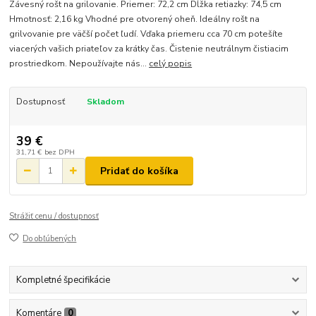
Závesný rošt na grilovanie. Priemer: 72,2 cm Dĺžka retiazky: 74,5 cm
Hmotnosť: 2,16 kg Vhodné pre otvorený oheň. Ideálny rošt na
grilvovanie pre väčší počet ľudí. Vďaka priemeru cca 70 cm potešíte
viacerých vašich priateľov za krátky čas. Čistenie neutrálnym čistiacim
prostriedkom. Nepoužívajte nás...
celý popis
Dostupnosť
Skladom
39 €
31,71 €
bez DPH
Pridať do košíka
Strážiť cenu / dostupnosť
Do obľúbených
Kompletné špecifikácie
Komentáre
0