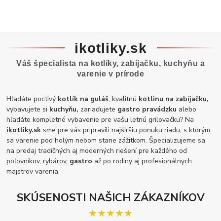
ikotliky.sk
Váš špecialista na kotlíky, zabíjačku, kuchyňu a
varenie v prírode
Hľadáte poctivý
kotlík na guláš
, kvalitnú
kotlinu na zabíjačku,
vybavujete si
kuchyňu,
zariaďujete
gastro pravádzku
alebo
hľadáte kompletné vybavenie pre vašu letnú grilovačku? Na
ikotliky.sk
sme pre vás pripravili najširšiu ponuku riadu, s ktorým
sa varenie pod holým nebom stane zážitkom. Špecializujeme sa
na predaj tradičných aj moderných riešení pre každého od
poľovníkov, rybárov,
gastro
až po rodiny aj profesionálnych
majstrov varenia.
SKÚSENOSTI NAŠICH ZÁKAZNÍKOV
★★★★★