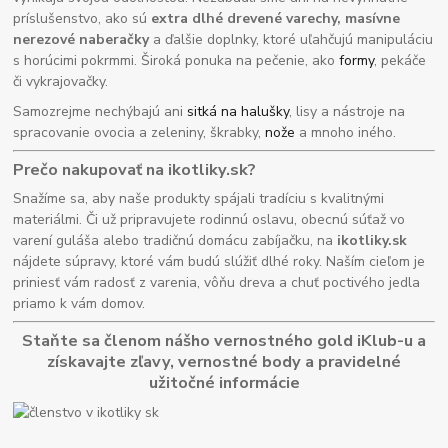
príslušenstvo, ako sú
extra dlhé drevené varechy, masívne
nerezové naberačky
a ďalšie doplnky, ktoré uľahčujú manipuláciu
s horúcimi pokrmmi. Široká ponuka na pečenie, ako
formy
, pekáče
či vykrajovačky.
Samozrejme nechýbajú ani
sitká na halušky
, lisy a nástroje na
spracovanie ovocia a zeleniny, škrabky,
nože
a mnoho iného.
Prečo nakupovať na ikotliky.sk?
Snažíme sa, aby naše produkty spájali tradíciu s kvalitnými
materiálmi. Či už pripravujete rodinnú oslavu, obecnú súťaž vo
varení guláša alebo tradičnú domácu zabíjačku, na
ikotliky.sk
nájdete súpravy, ktoré vám budú slúžiť dlhé roky. Naším cieľom je
priniesť vám radosť z varenia, vôňu dreva a chuť poctivého jedla
priamo k vám domov.
Staňte sa členom nášho vernostného gold iKlub-u a
získavajte zľavy, vernostné body a pravidelné
užitočné informácie