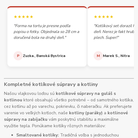
★★★★★
★★★★★
"Forma na tortu je presne podľa
"Kotlíkový set dorazil h
popisu o fotky. Objednala so 28 cm a
deň. Nerez je fakt hrubý,
doručená bola na druhý deň."
plech. Super!"
P
Zuzka., Banská Bystrica
M
Marek S., Nitra
Kompletné kotlíkové súpravy a kotliny
Našou vlajkovou loďou sú
kotlíkové súpravy na guláš s
kotlinou
ktoré obsahujú všetko potrebné – od samotného kotlíka,
cez kotlinu až po varechu, pokrievku, či naberačku. Ak preferujete
varenie vo veľkých kotloch, naše
kotliny (paráky)
a
kotlinové
súpravy na zabíjačku
vám poskytnú stabilitu a maximálne
využitie tepla. Ponúkame kotlíky rôznych materiálov:
Smaltované kotlíky:
Tradičná voľba s jednoduchou