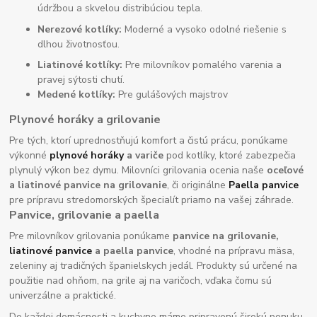
údržbou a skvelou distribúciou tepla.
Nerezové kotlíky:
Moderné a vysoko odolné riešenie s
dlhou životnosťou.
Liatinové kotlíky:
Pre milovníkov pomalého varenia a
pravej sýtosti chutí.
Medené kotlíky:
Pre gulášových majstrov
Plynové horáky a grilovanie
Pre tých, ktorí uprednostňujú komfort a čistú prácu, ponúkame
výkonné
plynové horáky
a variče
pod kotlíky, ktoré zabezpečia
plynulý výkon bez dymu. Milovníci grilovania ocenia naše
oceľové
a liatinové panvice na grilovanie
, či originálne
Paella panvice
pre prípravu stredomorských špecialít priamo na vašej záhrade.
Panvice, grilovanie a paella
Pre milovníkov grilovania ponúkame
panvice na grilovanie,
liatinové panvice
a paella panvice
, vhodné na prípravu mäsa,
zeleniny aj tradičných španielskych jedál. Produkty sú určené na
použitie nad ohňom, na grile aj na varičoch, vďaka čomu sú
univerzálne a praktické.
Do každej domácnosti a kuchyne máme pripravenú širokú ponuku