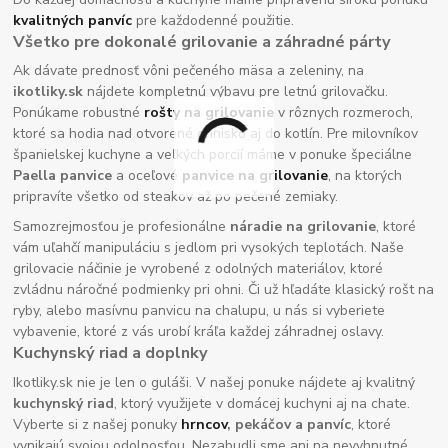
kvalitných panvíc
pre každodenné použitie.
Všetko pre dokonalé grilovanie a záhradné párty
Ak dávate prednosť vôni pečeného mäsa a zeleniny, na
ikotliky.sk
nájdete kompletnú výbavu pre letnú grilovačku.
Ponúkame robustné
rošty na grilovanie
v rôznych rozmeroch,
ktoré sa hodia nad otvorené ohnisko aj do kotlín. Pre milovníkov
španielskej kuchyne a veľkých porcií máme v ponuke špeciálne
Paella panvice
a oceľové
panvice na grilovanie
, na ktorých
pripravíte všetko od steakov až po pečené zemiaky.
Samozrejmosťou je profesionálne
náradie na grilovanie
, ktoré
vám uľahčí manipuláciu s jedlom pri vysokých teplotách. Naše
grilovacie náčinie je vyrobené z odolných materiálov, ktoré
zvládnu náročné podmienky pri ohni. Či už hľadáte klasický rošt na
ryby, alebo masívnu panvicu na chalupu, u nás si vyberiete
vybavenie, ktoré z vás urobí kráľa každej záhradnej oslavy.
Kuchynský riad a doplnky
Ikotliky.sk nie je len o guláši. V našej ponuke nájdete aj kvalitný
kuchynský riad
, ktorý využijete v domácej kuchyni aj na chate.
Vyberte si z našej ponuky
hrncov
, pekáčov a panvíc
, ktoré
vynikajú svojou odolnosťou. Nezabudli sme ani na nevyhnutné