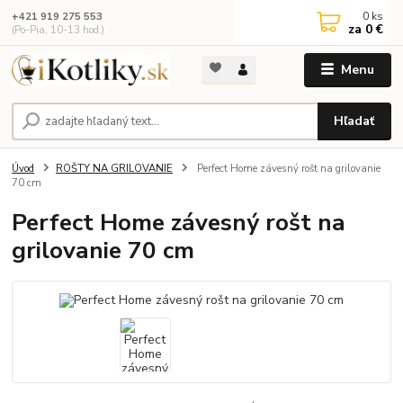
0
ks
+421 919 275 553
za
0 €
(Po-Pia, 10-13 hod.)
Menu
Hľadať
Úvod
ROŠTY NA GRILOVANIE
Perfect Home závesný rošt na grilovanie
70 cm
Perfect Home závesný rošt na
grilovanie 70 cm