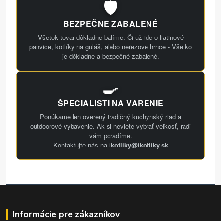
🛡️
BEZPEČNE ZABALENÉ
Všetok tovar dôkladne balíme. Či už ide o liatinové
panvice, kotlíky na guláš, alebo nerezové hrnce - Všetko
je dôkladne a bezpečné zabalené.
🍳
ŠPECIALISTI NA VARENIE
Ponúkame len overený tradičný kuchynský riad a
outdoorové vybavenie. Ak si neviete vybrať veľkosť, radi
vám poradíme.
Kontaktujte nás na
ikotliky@ikotliky.sk
Informácie pre zákazníkov