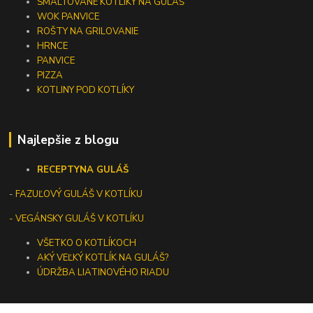
SMALTOVANÉ KOTLÍKY NA GULÁŠ
WOK PANVICE
ROŠTY NA GRILOVANIE
HRNCE
PANVICE
PIZZA
KOTLINY POD KOTLÍKY
Najlepšie z blogu
RECEPTY
NA GULÁŠ
-
FAZUĽOVÝ GULÁŠ V KOTLÍKU
- VEGÁNSKY GULÁŠ V KOTLÍKU
VŠETKO O KOTLÍKOCH
AKÝ VEĽKÝ KOTLÍK NA GULÁŠ?
ÚDRŽBA LIATINOVÉHO RIADU