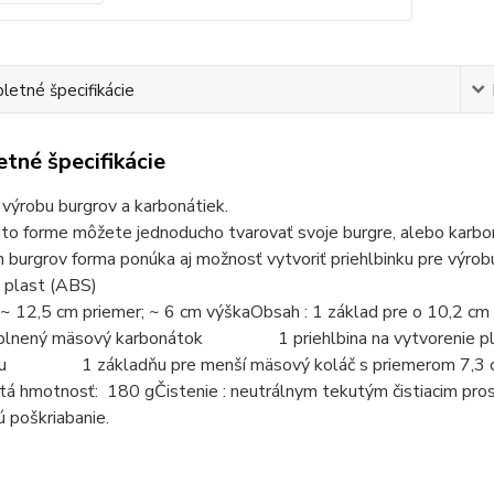
etné špecifikácie
tné špecifikácie
výrobu burgrov a karbonátiek.
jto forme môžete jednoducho tvarovať svoje burgre, alebo karb
h burgrov forma ponúka aj možnosť vytvoriť priehlbinku pre výrob
: plast (ABS)
: ~ 12,5 cm priemer; ~ 6 cm výškaObsah : 1 základ pre o 10
/plnený mäsový karbonátok 1 priehlbina na vytvorenie plnky
su 1 základňu pre menší mäsový koláč s priemerom 7,3 cm
á hmotnosť: 180 gČistenie : neutrálnym tekutým čistiacim prost
 poškriabanie.