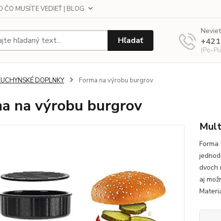
 ČO MUSÍTE VEDIEŤ | BLOG
Neviet
Hľadať
+421
(Po-Pi
KUCHYNSKÉ DOPLNKY
Forma na výrobu burgrov
a na výrobu burgrov
Mult
Forma 
jednod
dvoch 
aj mož
Materiá