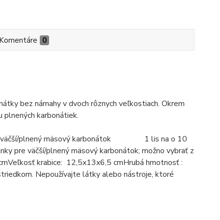
Komentáre
0
onátky bez námahy v dvoch rôznych veľkostiach. Okrem
u plnených karbonátiek.
,2 cm väčší/plnený mäsový karbonátok 1 lis na o 10
 pre väčší/plnený mäsový karbonátok; možno vybrať z
Veľkosť krabice: 12,5x13x6,5 cmHrubá hmotnosť :
riedkom. Nepoužívajte látky alebo nástroje, ktoré