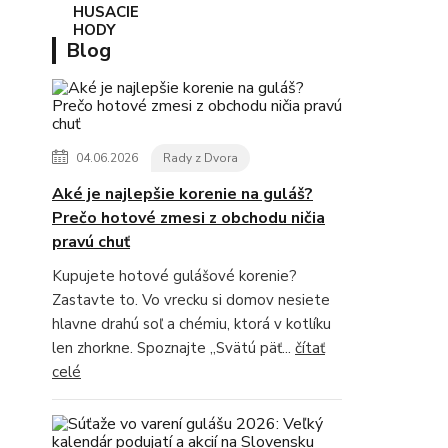
Blog
04.06.2026
Rady z Dvora
Aké je najlepšie korenie na guláš?
Prečo hotové zmesi z obchodu ničia
pravú chuť
Kupujete hotové gulášové korenie?
Zastavte to. Vo vrecku si domov nesiete
hlavne drahú soľ a chémiu, ktorá v kotlíku
len zhorkne. Spoznajte „Svätú päť...
čítať
celé