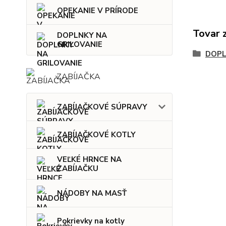
OPEKANIE V PRÍRODE
Tovar 
DOPLNKY NA
GRILOVANIE
DOPL
ZABÍJAČKA
ZABÍJAČKOVÉ SÚPRAVY
ZABÍJAČKOVÉ KOTLY
VEĽKÉ HRNCE NA
ZABÍJAČKU
NÁDOBY NA MASŤ
Pokrievky na kotly