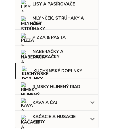
LISY A PASÍROVAČE
MLYNČEK, STRÚHAKY A
LISY
PIZZA & PASTA
NABERAČKY A
OBRACAČKY
KUCHYNSKÉ DOPLNKY
RÍMSKY HLINENÝ RIAD
KÁVA A ČAJ
KAČACIE A HUSACIE
HODY