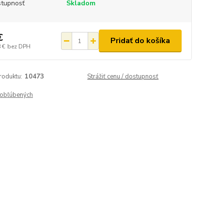
tupnosť
Skladom
€
Pridať do košíka
 €
bez DPH
roduktu:
10473
Strážiť cenu / dostupnosť
obľúbených