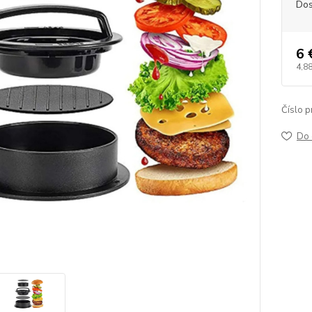
Dos
6 
4,88
Číslo p
Do 