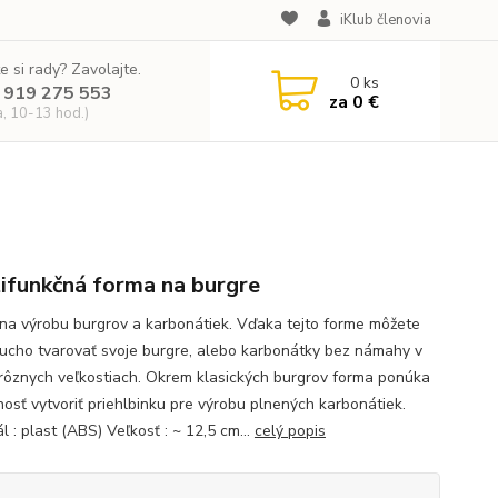
iKlub členovia
e si rady? Zavolajte.
0
ks
 919 275 553
za
0 €
a, 10-13 hod.)
ifunkčná forma na burgre
na výrobu burgrov a karbonátiek. Vďaka tejto forme môžete
ucho tvarovať svoje burgre, alebo karbonátky bez námahy v
rôznych veľkostiach. Okrem klasických burgrov forma ponúka
nosť vytvoriť priehlbinku pre výrobu plnených karbonátiek.
l : plast (ABS) Veľkosť : ~ 12,5 cm...
celý popis