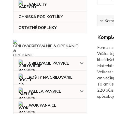
VARECHY
OHNISKÁ POD KOTLÍKY
Kompl
OSTATNÉ DOPLNKY
Komple
GRILOVANIE & OPEKANIE
Forma na 
Vďaka te
klasickýc
GRILOVACIE PANVICE
Materiál 
Veľkosť 
ROŠTY NA GRILOVANIE
cm väčší
10 cm li
220 gČist
PAELLA PANVICE
spôsobujú
WOK PANVICE