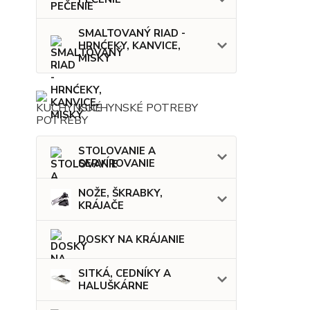
SMALTOVANÝ RIAD -
HRNĆEKY, KANVICE,
MISKY
KUCHYNSKÉ POTREBY
STOLOVANIE A
SERVÍROVANIE
NOŽE, ŠKRABKY,
KRÁJAČE
DOSKY NA KRÁJANIE
SITKÁ, CEDNÍKY A
HALUŠKÁRNE