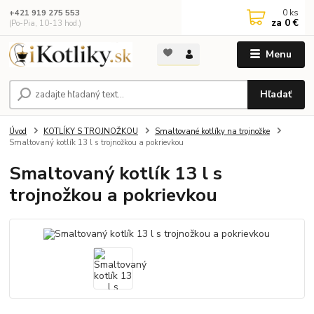
0
ks
+421 919 275 553
za
0 €
(Po-Pia, 10-13 hod.)
Menu
Hľadať
Úvod
KOTLÍKY S TROJNOŽKOU
Smaltované kotlíky na trojnožke
Smaltovaný kotlík 13 l s trojnožkou a pokrievkou
Smaltovaný kotlík 13 l s
trojnožkou a pokrievkou