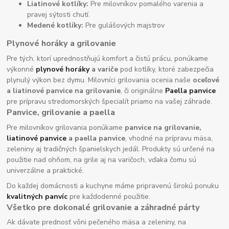
Liatinové kotlíky:
Pre milovníkov pomalého varenia a
pravej sýtosti chutí.
Medené kotlíky:
Pre gulášových majstrov
Plynové horáky a grilovanie
Pre tých, ktorí uprednostňujú komfort a čistú prácu, ponúkame
výkonné
plynové horáky
a variče
pod kotlíky, ktoré zabezpečia
plynulý výkon bez dymu. Milovníci grilovania ocenia naše
oceľové
a liatinové panvice na grilovanie
, či originálne
Paella panvice
pre prípravu stredomorských špecialít priamo na vašej záhrade.
Panvice, grilovanie a paella
Pre milovníkov grilovania ponúkame
panvice na grilovanie,
liatinové panvice
a paella panvice
, vhodné na prípravu mäsa,
zeleniny aj tradičných španielskych jedál. Produkty sú určené na
použitie nad ohňom, na grile aj na varičoch, vďaka čomu sú
univerzálne a praktické.
Do každej domácnosti a kuchyne máme pripravenú širokú ponuku
kvalitných panvíc
pre každodenné použitie.
Všetko pre dokonalé grilovanie a záhradné párty
Ak dávate prednosť vôni pečeného mäsa a zeleniny, na