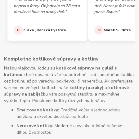
"Forma na tortu je presne podľa
"Kotlíkový set dorazil h
popisu o fotky. Objednala so 28 cm a
deň. Nerez je fakt hrubý,
doručená bola na druhý deň."
plech. Super!"
P
Zuzka., Banská Bystrica
M
Marek S., Nitra
Kompletné kotlíkové súpravy a kotliny
Našou vlajkovou loďou sú
kotlíkové súpravy na guláš s
kotlinou
ktoré obsahujú všetko potrebné – od samotného kotlíka,
cez kotlinu až po varechu, pokrievku, či naberačku. Ak preferujete
varenie vo veľkých kotloch, naše
kotliny (paráky)
a
kotlinové
súpravy na zabíjačku
vám poskytnú stabilitu a maximálne
využitie tepla. Ponúkame kotlíky rôznych materiálov:
Smaltované kotlíky:
Tradičná voľba s jednoduchou
údržbou a skvelou distribúciou tepla.
Nerezové kotlíky:
Moderné a vysoko odolné riešenie s
dlhou životnosťou.