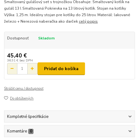
Smaltovaný gulášový set s trojnožkou Obsahuje: Smaltovaný kotlík na
guláš 13 l Smaltovaná Pokrievka na 13 litrový kotlík. Stojan na kotlíky
Výška: 1,25 m. Ideálny stojan pre kotlíky do 25 litrov. Materiál: lakované
železo + Nerezová naberačka ako darček
celý popis
Dostupnosť
Skladom
45,40 €
36,91 €
bez DPH
Pridať do košíka
Strážiť cenu / dostupnosť
Do obľúbených
Kompletné špecifikácie
Komentáre
0