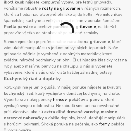
ikotliky.sk
nájdete kompletnú výbavu pre letnú grilovačku.
Ponúkame robustné
rošty na grilovanie
v rôznych rozmeroch,
ktoré sa hodia nad otvorené ohnisko aj do kotlín. Pre milovníkov
španielskej kuchyne a veľkých porcií máme v ponuke špeciálne
Paella panvice
a oceľové
panvice na grilovanie
, na ktorých
pripravíte všetko od steakov až po pečené zemiaky.
Samozrejmosťou je profesionálne
náradie na grilovanie
, ktoré
vám uľahčí manipuláciu s jedlom pri vysokých teplotách. Naše
grilovacie náčinie je vyrobené z odolných materiálov, ktoré
zvládnu náročné podmienky pri ohni. Či už hľadáte klasický rošt na
ryby, alebo masívnu panvicu na chalupu, u nás si vyberiete
vybavenie, ktoré z vás urobí kráľa každej záhradnej oslavy.
Kuchynský riad a doplnky
Ikotliky.sk nie je len o guláši. V našej ponuke nájdete aj kvalitný
kuchynský riad
, ktorý využijete v domácej kuchyni aj na chate.
Vyberte si z našej ponuky
hrncov
, pekáčov a panvíc
, ktoré
vynikajú svojou odolnosťou. Nezabudli sme ani na nevyhnutné
príslušenstvo, ako sú
extra dlhé drevené varechy, masívne
nerezové naberačky
a ďalšie doplnky, ktoré uľahčujú manipuláciu
s horúcimi pokrmmi. Široká ponuka na pečenie, ako
formy
, pekáče
či vykrajovačky.