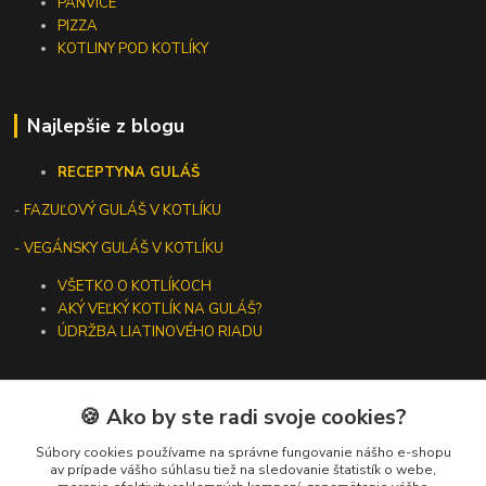
PANVICE
PIZZA
KOTLINY POD KOTLÍKY
Najlepšie z blogu
RECEPTY
NA GULÁŠ
-
FAZUĽOVÝ GULÁŠ V KOTLÍKU
- VEGÁNSKY GULÁŠ V KOTLÍKU
VŠETKO O KOTLÍKOCH
AKÝ VEĽKÝ KOTLÍK NA GULÁŠ?
ÚDRŽBA LIATINOVÉHO RIADU
🍪 Ako by ste radi svoje cookies?
Kontakty
Súbory cookies používame na správne fungovanie nášho e-shopu
av prípade vášho súhlasu tiež na sledovanie štatistík o webe,