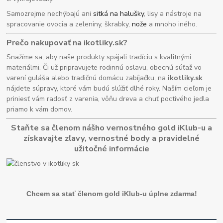
Samozrejme nechýbajú ani
sitká na halušky
, lisy a nástroje na
spracovanie ovocia a zeleniny, škrabky,
nože
a mnoho iného.
Prečo nakupovať na ikotliky.sk?
Snažíme sa, aby naše produkty spájali tradíciu s kvalitnými
materiálmi. Či už pripravujete rodinnú oslavu, obecnú súťaž vo
varení guláša alebo tradičnú domácu zabíjačku, na
ikotliky.sk
nájdete súpravy, ktoré vám budú slúžiť dlhé roky. Naším cieľom je
priniesť vám radosť z varenia, vôňu dreva a chuť poctivého jedla
priamo k vám domov.
Staňte sa členom nášho vernostného gold iKlub-u a
získavajte zľavy, vernostné body a pravidelné
užitočné informácie
Chcem sa stať členom gold iKlub-u úplne zdarma!