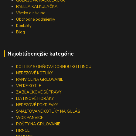
GULÁŠOVÁ KALKULAČKA
PAELLA KALKULAČKA
Všetko o nákupe
Obchodné podmienky
Kontakty
Blog
Najobľúbenejšie kategórie
KOTLÍKY S OHŇOVZDORNOU KOTLINOU
NEREZOVÉ KOTLÍKY
PANVICE NA GRILOVANIE
VEĽKÉ KOTLE
ZABÍJAČKOVÉ SÚPRAVY
LIATINOVÉ HORÁKY
NEREZOVÉ POKRIEVKY
SMALTOVANÉ KOTLÍKY NA GULÁŠ
WOK PANVICE
ROŠTY NA GRILOVANIE
HRNCE