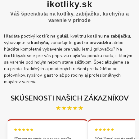
ikotliky.sk
Váš špecialista na kotlíky, zabíjačku, kuchyňu a
varenie v prírode
Hľadáte poctivý
kotlík na guláš
, kvalitnú
kotlinu na zabíjačku,
vybavujete si
kuchyňu,
zariaďujete
gastro pravádzku
alebo
hľadáte kompletné vybavenie pre vašu letnú grilovačku? Na
ikotliky.sk
sme pre vás pripravili najširšiu ponuku riadu, s ktorým
sa varenie pod holým nebom stane zážitkom. Špecializujeme sa
na predaj tradičných aj moderných riešení pre každého od
poľovníkov, rybárov,
gastro
až po rodiny aj profesionálnych
majstrov varenia.
SKÚSENOSTI NAŠICH ZÁKAZNÍKOV
★★★★★
★★★★★
★★★★★