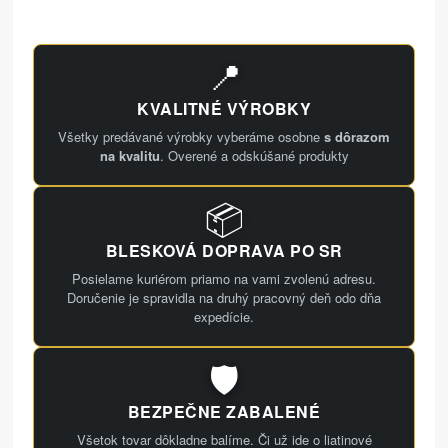
📍
KVALITNÉ VÝROBKY
Všetky predávané výrobky vyberáme osobne
s dôrazom
na kvalitu
. Overené a odskúšané produkty
📦
BLESKOVÁ DOPRAVA PO SR
Posielame kuriérom priamo na vami zvolenú adresu.
Doručenie je spravidla na druhý pracovný deň odo dňa
expedície.
🛡️
BEZPEČNE ZABALENÉ
Všetok tovar dôkladne balíme. Či už ide o liatinové