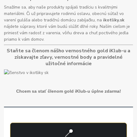
Snažíme sa, aby naše produkty spájali tradíciu s kvalitnými
materiálmi. Či už pripravujete rodinnú oslavu, obecnú súťaž vo
varení guláša alebo tradičnú domácu zabíjačku, na
ikotliky.sk
nájdete súpravy, ktoré vám budú slúžiť dlhé roky. Naším cieľom je
priniesť vám radosť z varenia, vôňu dreva a chuť poctivého jedla
priamo k vám domov.
Staňte sa členom nášho vernostného gold iKlub-u a
získavajte zľavy, vernostné body a pravidelné
užitočné informácie
Chcem sa stať členom gold iKlub-u úplne zdarma!
📍