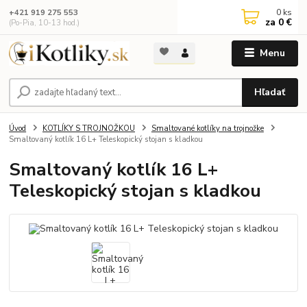
0
ks
+421 919 275 553
za
0 €
(Po-Pia, 10-13 hod.)
Menu
Hľadať
Úvod
KOTLÍKY S TROJNOŽKOU
Smaltované kotlíky na trojnožke
Smaltovaný kotlík 16 L+ Teleskopický stojan s kladkou
Smaltovaný kotlík 16 L+
Teleskopický stojan s kladkou