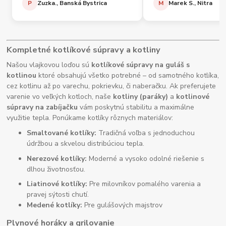
P
Zuzka., Banská Bystrica
M
Marek S., Nitra
Kompletné kotlíkové súpravy a kotliny
Našou vlajkovou loďou sú
kotlíkové súpravy na guláš s
kotlinou
ktoré obsahujú všetko potrebné – od samotného kotlíka,
cez kotlinu až po varechu, pokrievku, či naberačku. Ak preferujete
varenie vo veľkých kotloch, naše
kotliny (paráky)
a
kotlinové
súpravy na zabíjačku
vám poskytnú stabilitu a maximálne
využitie tepla. Ponúkame kotlíky rôznych materiálov:
Smaltované kotlíky:
Tradičná voľba s jednoduchou
údržbou a skvelou distribúciou tepla.
Nerezové kotlíky:
Moderné a vysoko odolné riešenie s
dlhou životnosťou.
Liatinové kotlíky:
Pre milovníkov pomalého varenia a
pravej sýtosti chutí.
Medené kotlíky:
Pre gulášových majstrov
Plynové horáky a grilovanie