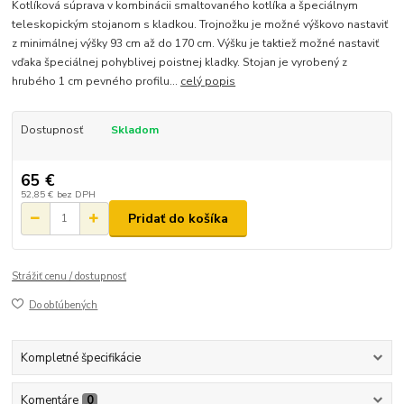
Kotlíková súprava v kombinácii smaltovaného kotlíka a špeciálnym
teleskopickým stojanom s kladkou. Trojnožku je možné výškovo nastaviť
z minimálnej výšky 93 cm až do 170 cm. Výšku je taktiež možné nastaviť
vďaka špeciálnej pohyblivej poistnej kladky. Stojan je vyrobený z
hrubého 1 cm pevného profilu...
celý popis
Dostupnosť
Skladom
65 €
52,85 €
bez DPH
Pridať do košíka
Strážiť cenu / dostupnosť
Do obľúbených
Kompletné špecifikácie
Komentáre
0