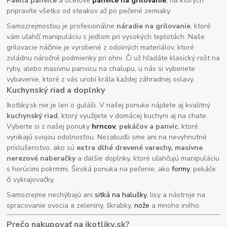
Paella panvice
a oceľové
panvice na grilovanie
, na ktorých
pripravíte všetko od steakov až po pečené zemiaky.
Samozrejmosťou je profesionálne
náradie na grilovanie
, ktoré
vám uľahčí manipuláciu s jedlom pri vysokých teplotách. Naše
grilovacie náčinie je vyrobené z odolných materiálov, ktoré
zvládnu náročné podmienky pri ohni. Či už hľadáte klasický rošt na
ryby, alebo masívnu panvicu na chalupu, u nás si vyberiete
vybavenie, ktoré z vás urobí kráľa každej záhradnej oslavy.
Kuchynský riad a doplnky
Ikotliky.sk nie je len o guláši. V našej ponuke nájdete aj kvalitný
kuchynský riad
, ktorý využijete v domácej kuchyni aj na chate.
Vyberte si z našej ponuky
hrncov
, pekáčov a panvíc
, ktoré
vynikajú svojou odolnosťou. Nezabudli sme ani na nevyhnutné
príslušenstvo, ako sú
extra dlhé drevené varechy, masívne
nerezové naberačky
a ďalšie doplnky, ktoré uľahčujú manipuláciu
s horúcimi pokrmmi. Široká ponuka na pečenie, ako
formy
, pekáče
či vykrajovačky.
Samozrejme nechýbajú ani
sitká na halušky
, lisy a nástroje na
spracovanie ovocia a zeleniny, škrabky,
nože
a mnoho iného.
Prečo nakupovať na ikotliky.sk?