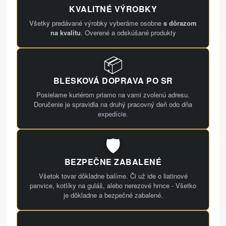
KVALITNÉ VÝROBKY
Všetky predávané výrobky vyberáme osobne
s dôrazom
na kvalitu
. Overené a odskúšané produkty
📦
BLESKOVÁ DOPRAVA PO SR
Posielame kuriérom priamo na vami zvolenú adresu.
Doručenie je spravidla na druhý pracovný deň odo dňa
expedície.
🛡️
BEZPEČNE ZABALENÉ
Všetok tovar dôkladne balíme. Či už ide o liatinové
panvice, kotlíky na guláš, alebo nerezové hrnce - Všetko
je dôkladne a bezpečné zabalené.