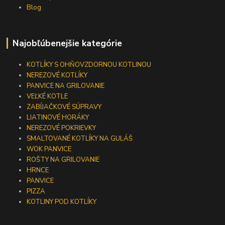
Blog
Najobľúbenejšie kategórie
KOTLÍKY S OHŇOVZDORNOU KOTLINOU
NEREZOVÉ KOTLÍKY
PANVICE NA GRILOVANIE
VEĽKÉ KOTLE
ZABÍJAČKOVÉ SÚPRAVY
LIATINOVÉ HORÁKY
NEREZOVÉ POKRIEVKY
SMALTOVANÉ KOTLÍKY NA GULÁŠ
WOK PANVICE
ROŠTY NA GRILOVANIE
HRNCE
PANVICE
PIZZA
KOTLINY POD KOTLÍKY