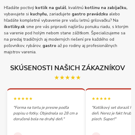
Hľadáte poctivý
kotlík na guláš
, kvalitnú
kotlinu na zabíjačku,
vybavujete si
kuchyňu,
zariaďujete
gastro pravádzku
alebo
hľadáte kompletné vybavenie pre vašu letnú grilovačku? Na
ikotliky.sk
sme pre vás pripravili najširšiu ponuku riadu, s ktorým
sa varenie pod holým nebom stane zážitkom. Špecializujeme sa
na predaj tradičných aj moderných riešení pre každého od
poľovníkov, rybárov,
gastro
až po rodiny aj profesionálnych
majstrov varenia.
SKÚSENOSTI NAŠICH ZÁKAZNÍKOV
★★★★★
★★★★★
★★★★★
"Forma na tortu je presne podľa
"Kotlíkový set dorazil h
popisu o fotky. Objednala so 28 cm a
deň. Nerez je fakt hrubý,
doručená bola na druhý deň."
plech. Super!"