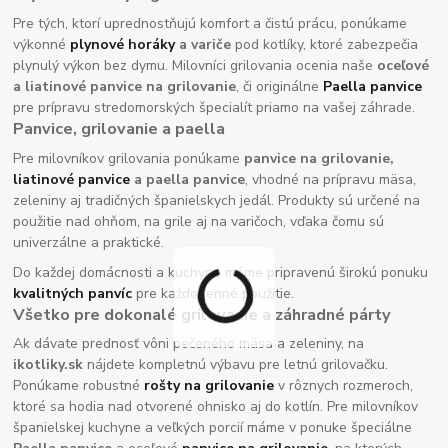
Pre tých, ktorí uprednostňujú komfort a čistú prácu, ponúkame
výkonné
plynové horáky
a variče
pod kotlíky, ktoré zabezpečia
plynulý výkon bez dymu. Milovníci grilovania ocenia naše
oceľové
a liatinové panvice na grilovanie
, či originálne
Paella panvice
pre prípravu stredomorských špecialít priamo na vašej záhrade.
Panvice, grilovanie a paella
Pre milovníkov grilovania ponúkame
panvice na grilovanie,
liatinové panvice
a paella panvice
, vhodné na prípravu mäsa,
zeleniny aj tradičných španielskych jedál. Produkty sú určené na
použitie nad ohňom, na grile aj na varičoch, vďaka čomu sú
univerzálne a praktické.
Do každej domácnosti a kuchyne máme pripravenú širokú ponuku
kvalitných panvíc
pre každodenné použitie.
Všetko pre dokonalé grilovanie a záhradné párty
Ak dávate prednosť vôni pečeného mäsa a zeleniny, na
ikotliky.sk
nájdete kompletnú výbavu pre letnú grilovačku.
Ponúkame robustné
rošty na grilovanie
v rôznych rozmeroch,
ktoré sa hodia nad otvorené ohnisko aj do kotlín. Pre milovníkov
španielskej kuchyne a veľkých porcií máme v ponuke špeciálne