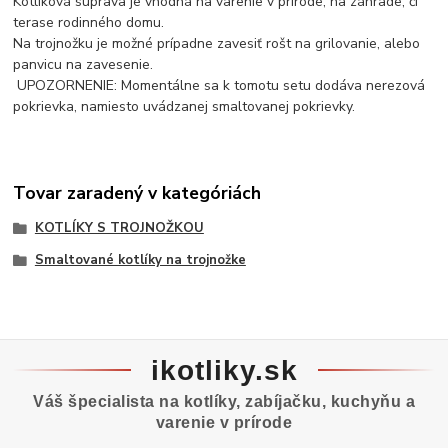
Kotlíková súprava je vhodná na varenie v prírode, na záhrade, či
terase rodinného domu.
Na trojnožku je možné prípadne zavesiť rošt na grilovanie, alebo
panvicu na zavesenie.
UPOZORNENIE: Momentálne sa k tomotu setu dodáva nerezová
pokrievka, namiesto uvádzanej smaltovanej pokrievky.
Tovar zaradený v kategóriách
KOTLÍKY S TROJNOŽKOU
Smaltované kotlíky na trojnožke
ikotliky.sk
Váš špecialista na kotlíky, zabíjačku, kuchyňu a
varenie v prírode