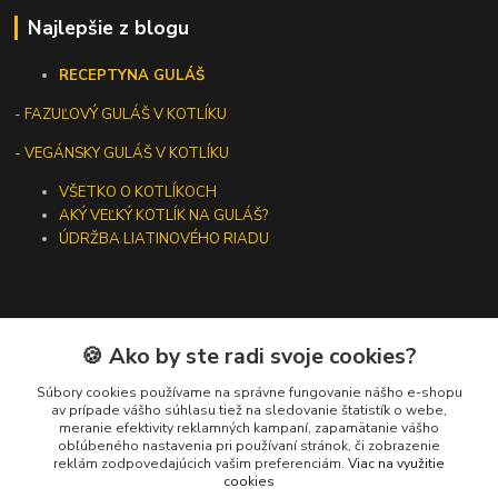
Najlepšie z blogu
RECEPTY
NA GULÁŠ
-
FAZUĽOVÝ GULÁŠ V KOTLÍKU
- VEGÁNSKY GULÁŠ V KOTLÍKU
VŠETKO O KOTLÍKOCH
AKÝ VEĽKÝ KOTLÍK NA GULÁŠ?
ÚDRŽBA LIATINOVÉHO RIADU
🍪 Ako by ste radi svoje cookies?
Kontakty
Súbory cookies používame na správne fungovanie nášho e-shopu
+421 919 275 553
av prípade vášho súhlasu tiež na sledovanie štatistík o webe,
meranie efektivity reklamných kampaní, zapamätanie vášho
(Po-Pia, 10-13 hod.)
obľúbeného nastavenia pri používaní stránok, či zobrazenie
reklám zodpovedajúcich vašim preferenciám.
Viac na využitie
ikotliky@ikotliky.sk
cookies