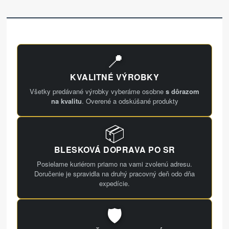
📍
KVALITNÉ VÝROBKY
Všetky predávané výrobky vyberáme osobne
s dôrazom
na kvalitu
. Overené a odskúšané produkty
📦
BLESKOVÁ DOPRAVA PO SR
Posielame kuriérom priamo na vami zvolenú adresu.
Doručenie je spravidla na druhý pracovný deň odo dňa
expedície.
🛡️