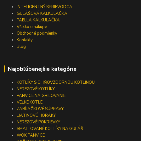
INTELIGENTNÝ SPRIEVODCA
GULÁŠOVÁ KALKULAČKA
PAELLA KALKULAČKA
Všetko o nákupe
Obchodné podmienky
Kontakty
Blog
Najobľúbenejšie kategórie
KOTLÍKY S OHŇOVZDORNOU KOTLINOU
NEREZOVÉ KOTLÍKY
PANVICE NA GRILOVANIE
VEĽKÉ KOTLE
ZABÍJAČKOVÉ SÚPRAVY
LIATINOVÉ HORÁKY
NEREZOVÉ POKRIEVKY
SMALTOVANÉ KOTLÍKY NA GULÁŠ
WOK PANVICE