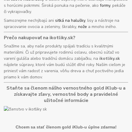
s horúcimi pokrmmi. Široká ponuka na pečenie, ako
formy
, pekáče
či vykrajovačky.
Samozrejme nechýbajú ani
sitká na halušky
, lisy a nástroje na
spracovanie ovocia a zeleniny, škrabky,
nože
a mnoho iného.
Prečo nakupovať na ikotliky.sk?
Snažíme sa, aby naše produkty spájali tradíciu s kvalitnými
materiálmi. Či už pripravujete rodinnú oslavu, obecnú súťaž vo
varení guláša alebo tradičnú domácu zabíjačku, na
ikotliky.sk
nájdete súpravy, ktoré vám budú slúžiť dlhé roky. Naším cieľom je
priniesť vám radosť z varenia, vôňu dreva a chuť poctivého jedla
priamo k vám domov.
Staňte sa členom nášho vernostného gold iKlub-u a
získavajte zľavy, vernostné body a pravidelné
užitočné informácie
Chcem sa stať členom gold iKlub-u úplne zdarma!