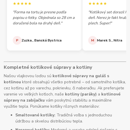
★★★★★
★★★★★
"Forma na tortu je presne podľa
"Kotlíkový set dorazil h
popisu o fotky. Objednala so 28 cm a
deň. Nerez je fakt hrubý,
doručená bola na druhý deň."
plech. Super!"
P
Zuzka., Banská Bystrica
M
Marek S., Nitra
Kompletné kotlíkové súpravy a kotliny
Našou vlajkovou loďou sú
kotlíkové súpravy na guláš s
kotlinou
ktoré obsahujú všetko potrebné – od samotného kotlíka,
cez kotlinu až po varechu, pokrievku, či naberačku. Ak preferujete
varenie vo veľkých kotloch, naše
kotliny (paráky)
a
kotlinové
súpravy na zabíjačku
vám poskytnú stabilitu a maximálne
využitie tepla. Ponúkame kotlíky rôznych materiálov:
Smaltované kotlíky:
Tradičná voľba s jednoduchou
údržbou a skvelou distribúciou tepla.
Nerezové kotlíky:
Moderné a vysoko odolné riešenie s