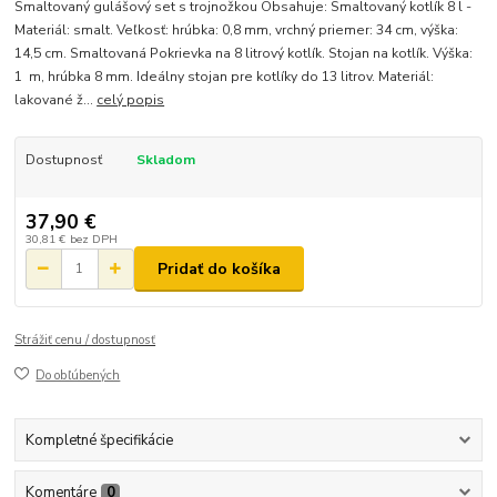
Smaltovaný gulášový set s trojnožkou Obsahuje: Smaltovaný kotlík 8 l -
Materiál: smalt. Veľkosť: hrúbka: 0,8 mm, vrchný priemer: 34 cm, výška:
14,5 cm. Smaltovaná Pokrievka na 8 litrový kotlík. Stojan na kotlík. Výška:
1 m, hrúbka 8 mm. Ideálny stojan pre kotlíky do 13 litrov. Materiál:
lakované ž...
celý popis
Dostupnosť
Skladom
37,90 €
30,81 €
bez DPH
Pridať do košíka
Strážiť cenu / dostupnosť
Do obľúbených
Kompletné špecifikácie
Komentáre
0