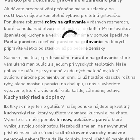
Ak dávate prednosť vôni pečeného mäsa a zeleniny, na
ikotliky.sk
nájdete kompletnú výbavu pre letnú grilovačku.
Ponúkame robustné
rošty na grilovanie
v rôznych rozmeroch,
ktoré sa hodia nad otvorené ohnisko aj do kotlín. Pre milovníkov
španielskej kuchyne a veľkých porcií máme v ponuke špeciálne
Paella panvice
a oceľové
panvice na grilovanie
, na ktorých
pripravíte všetko od steakov až po pečené zemiaky.
Samozrejmosťou je profesionálne
náradie na grilovanie
, ktoré
vám uľahčí manipuláciu s jedlom pri vysokých teplotách. Naše
grilovacie náčinie je vyrobené z odolných materiálov, ktoré
zvládnu náročné podmienky pri ohni. Či už hľadáte klasický rošt na
ryby, alebo masívnu panvicu na chalupu, u nás si vyberiete
vybavenie, ktoré z vás urobí kráľa každej záhradnej oslavy.
Kuchynský riad a doplnky
Ikotliky.sk nie je len o guláši. V našej ponuke nájdete aj kvalitný
kuchynský riad
, ktorý využijete v domácej kuchyni aj na chate.
Vyberte si z našej ponuky
hrncov
, pekáčov a panvíc
, ktoré
vynikajú svojou odolnosťou. Nezabudli sme ani na nevyhnutné
príslušenstvo, ako sú
extra dlhé drevené varechy, masívne
nerezové naberačky
a ďalšie doplnky, ktoré uľahčujú manipuláciu