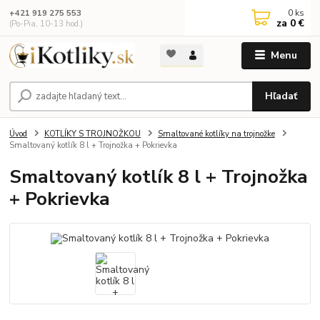
0
ks
+421 919 275 553
za
0 €
(Po-Pia, 10-13 hod.)
Menu
Hľadať
Úvod
KOTLÍKY S TROJNOŽKOU
Smaltované kotlíky na trojnožke
Smaltovaný kotlík 8 l + Trojnožka + Pokrievka
Smaltovaný kotlík 8 l + Trojnožka
+ Pokrievka