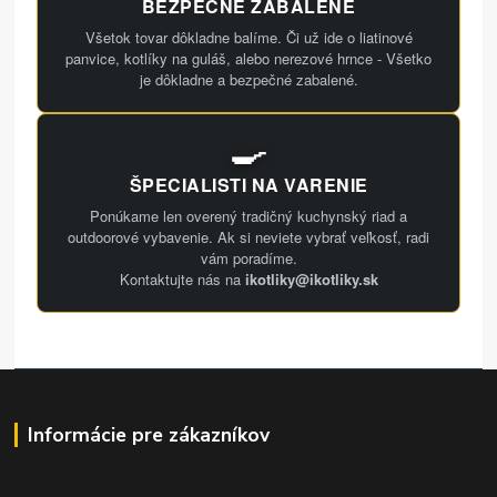
BEZPEČNE ZABALENÉ
Všetok tovar dôkladne balíme. Či už ide o liatinové
panvice, kotlíky na guláš, alebo nerezové hrnce - Všetko
je dôkladne a bezpečné zabalené.
🍳
ŠPECIALISTI NA VARENIE
Ponúkame len overený tradičný kuchynský riad a
outdoorové vybavenie. Ak si neviete vybrať veľkosť, radi
vám poradíme.
Kontaktujte nás na
ikotliky@ikotliky.sk
Informácie pre zákazníkov