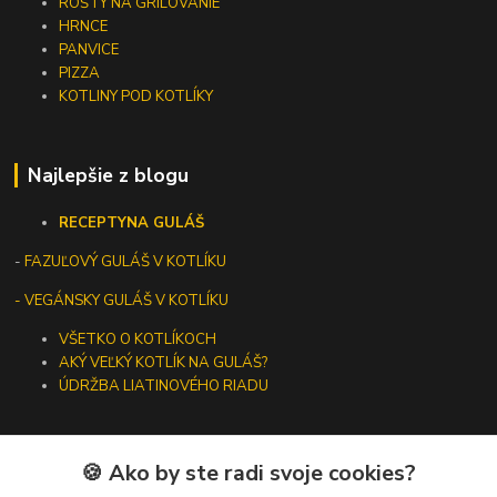
ROŠTY NA GRILOVANIE
HRNCE
PANVICE
PIZZA
KOTLINY POD KOTLÍKY
Najlepšie z blogu
RECEPTY
NA GULÁŠ
-
FAZUĽOVÝ GULÁŠ V KOTLÍKU
- VEGÁNSKY GULÁŠ V KOTLÍKU
VŠETKO O KOTLÍKOCH
AKÝ VEĽKÝ KOTLÍK NA GULÁŠ?
ÚDRŽBA LIATINOVÉHO RIADU
🍪 Ako by ste radi svoje cookies?