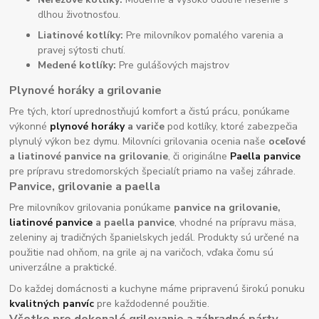
dlhou životnosťou.
Liatinové kotlíky:
Pre milovníkov pomalého varenia a
pravej sýtosti chutí.
Medené kotlíky:
Pre gulášových majstrov
Plynové horáky a grilovanie
Pre tých, ktorí uprednostňujú komfort a čistú prácu, ponúkame
výkonné
plynové horáky
a variče
pod kotlíky, ktoré zabezpečia
plynulý výkon bez dymu. Milovníci grilovania ocenia naše
oceľové
a liatinové panvice na grilovanie
, či originálne
Paella panvice
pre prípravu stredomorských špecialít priamo na vašej záhrade.
Panvice, grilovanie a paella
Pre milovníkov grilovania ponúkame
panvice na grilovanie,
liatinové panvice
a paella panvice
, vhodné na prípravu mäsa,
zeleniny aj tradičných španielskych jedál. Produkty sú určené na
použitie nad ohňom, na grile aj na varičoch, vďaka čomu sú
univerzálne a praktické.
Do každej domácnosti a kuchyne máme pripravenú širokú ponuku
kvalitných panvíc
pre každodenné použitie.
Všetko pre dokonalé grilovanie a záhradné párty