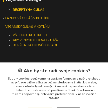
RECEPTY
NA GULÁŠ
-
FAZUĽOVÝ GULÁŠ V KOTLÍKU
- VEGÁNSKY GULÁŠ V KOTLÍKU
VŠETKO O KOTLÍKOCH
AKÝ VEĽKÝ KOTLÍK NA GULÁŠ?
ÚDRŽBA LIATINOVÉHO RIADU
🍪 Ako by ste radi svoje cookies?
Kontakty
Súbory cookies používame na správne fungovanie nášho e-shopu
+421 919 275 553
av prípade vášho súhlasu tiež na sledovanie štatistík o webe,
meranie efektivity reklamných kampaní, zapamätanie vášho
(Po-Pia, 10-13 hod.)
obľúbeného nastavenia pri používaní stránok, či zobrazenie
reklám zodpovedajúcich vašim preferenciám.
Viac na využitie
ikotliky@ikotliky.sk
cookies