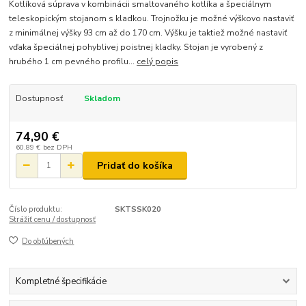
Kotlíková súprava v kombinácii smaltovaného kotlíka a špeciálnym
teleskopickým stojanom s kladkou. Trojnožku je možné výškovo nastaviť
z minimálnej výšky 93 cm až do 170 cm. Výšku je taktiež možné nastaviť
vďaka špeciálnej pohyblivej poistnej kladky. Stojan je vyrobený z
hrubého 1 cm pevného profilu...
celý popis
Dostupnosť
Skladom
74,90 €
60,89 €
bez DPH
Pridať do košíka
Číslo produktu:
SKTSSK020
Strážiť cenu / dostupnosť
Do obľúbených
Kompletné špecifikácie