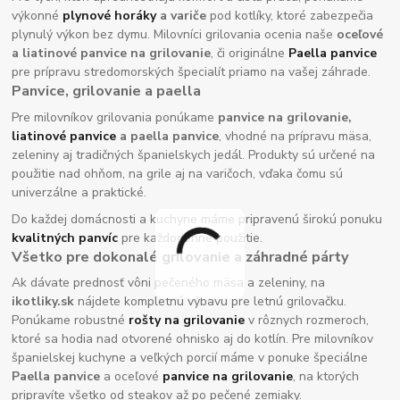
výkonné
plynové horáky
a variče
pod kotlíky, ktoré zabezpečia
plynulý výkon bez dymu. Milovníci grilovania ocenia naše
oceľové
a liatinové panvice na grilovanie
, či originálne
Paella panvice
pre prípravu stredomorských špecialít priamo na vašej záhrade.
Panvice, grilovanie a paella
Pre milovníkov grilovania ponúkame
panvice na grilovanie,
liatinové panvice
a paella panvice
, vhodné na prípravu mäsa,
zeleniny aj tradičných španielskych jedál. Produkty sú určené na
použitie nad ohňom, na grile aj na varičoch, vďaka čomu sú
univerzálne a praktické.
Do každej domácnosti a kuchyne máme pripravenú širokú ponuku
kvalitných panvíc
pre každodenné použitie.
Všetko pre dokonalé grilovanie a záhradné párty
Ak dávate prednosť vôni pečeného mäsa a zeleniny, na
ikotliky.sk
nájdete kompletnú výbavu pre letnú grilovačku.
Ponúkame robustné
rošty na grilovanie
v rôznych rozmeroch,
ktoré sa hodia nad otvorené ohnisko aj do kotlín. Pre milovníkov
španielskej kuchyne a veľkých porcií máme v ponuke špeciálne
Paella panvice
a oceľové
panvice na grilovanie
, na ktorých
pripravíte všetko od steakov až po pečené zemiaky.