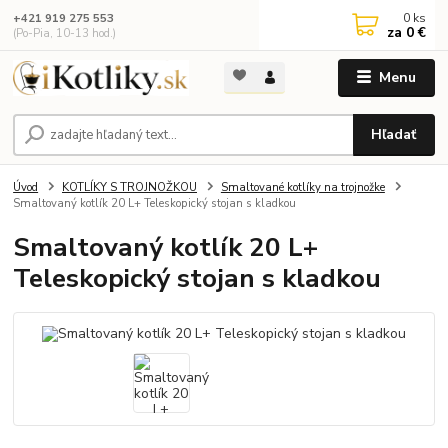
0
ks
+421 919 275 553
za
0 €
(Po-Pia, 10-13 hod.)
Menu
Hľadať
Úvod
KOTLÍKY S TROJNOŽKOU
Smaltované kotlíky na trojnožke
Smaltovaný kotlík 20 L+ Teleskopický stojan s kladkou
Smaltovaný kotlík 20 L+
Teleskopický stojan s kladkou