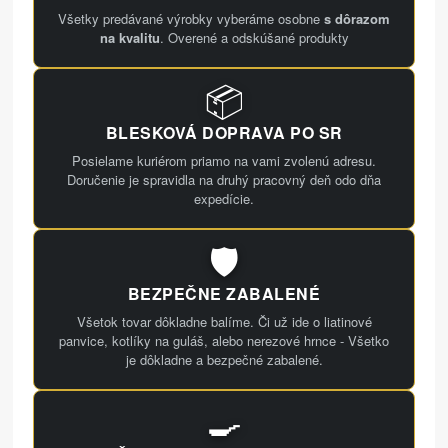
Všetky predávané výrobky vyberáme osobne
s dôrazom
na kvalitu
. Overené a odskúšané produkty
📦
BLESKOVÁ DOPRAVA PO SR
Posielame kuriérom priamo na vami zvolenú adresu.
Doručenie je spravidla na druhý pracovný deň odo dňa
expedície.
🛡️
BEZPEČNE ZABALENÉ
Všetok tovar dôkladne balíme. Či už ide o liatinové
panvice, kotlíky na guláš, alebo nerezové hrnce - Všetko
je dôkladne a bezpečné zabalené.
🍳