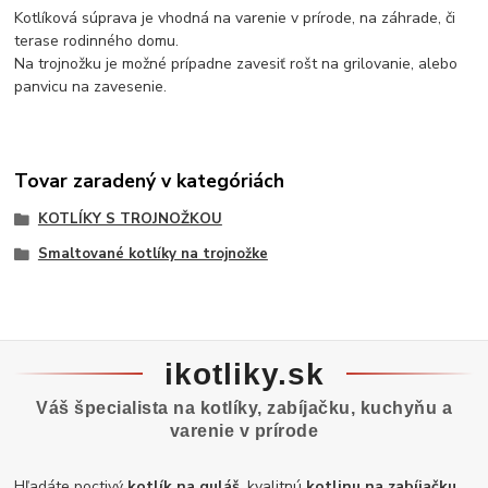
Kotlíková súprava je vhodná na varenie v prírode, na záhrade, či
terase rodinného domu.
Na trojnožku je možné prípadne zavesiť rošt na grilovanie, alebo
panvicu na zavesenie.
Tovar zaradený v kategóriách
KOTLÍKY S TROJNOŽKOU
Smaltované kotlíky na trojnožke
ikotliky.sk
Váš špecialista na kotlíky, zabíjačku, kuchyňu a
varenie v prírode
Hľadáte poctivý
kotlík na guláš
, kvalitnú
kotlinu na zabíjačku,