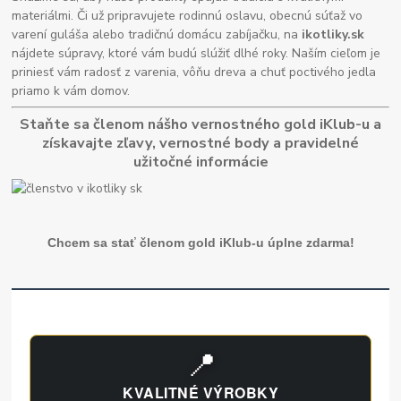
materiálmi. Či už pripravujete rodinnú oslavu, obecnú súťaž vo
varení guláša alebo tradičnú domácu zabíjačku, na
ikotliky.sk
nájdete súpravy, ktoré vám budú slúžiť dlhé roky. Naším cieľom je
priniesť vám radosť z varenia, vôňu dreva a chuť poctivého jedla
priamo k vám domov.
Staňte sa členom nášho vernostného gold iKlub-u a
získavajte zľavy, vernostné body a pravidelné
užitočné informácie
Chcem sa stať členom gold iKlub-u úplne zdarma!
📍
KVALITNÉ VÝROBKY