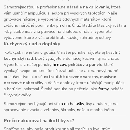
Samozrejmosťou je profesionálne
náradie na grilovanie
, ktoré
vám uľahčí manipuláciu s jedlom pri vysokých teplotách. Naše
grilovacie náčinie je vyrobené z odolných materiálov, ktoré
zvládnu náročné podmienky pri ohni. Či už hľadáte klasický rošt na
ryby, alebo masívnu panvicu na chalupu, u nás si vyberiete
vybavenie, ktoré z vás urobí kráľa každej záhradnej oslavy.
Kuchynský riad a doplnky
Ikotliky.sk nie je len o guláši. V našej ponuke nájdete aj kvalitný
kuchynský riad
, ktorý využijete v domácej kuchyni aj na chate.
Vyberte si z našej ponuky
hrncov
, pekáčov a panvíc
, ktoré
vynikajú svojou odolnosťou. Nezabudli sme ani na nevyhnutné
príslušenstvo, ako sú
extra dlhé drevené varechy, masívne
nerezové naberačky
a ďalšie doplnky, ktoré uľahčujú manipuláciu
s horúcimi pokrmmi. Široká ponuka na pečenie, ako
formy
, pekáče
či vykrajovačky.
Samozrejme nechýbajú ani
sitká na halušky
, lisy a nástroje na
spracovanie ovocia a zeleniny, škrabky,
nože
a mnoho iného.
Prečo nakupovať na ikotliky.sk?
Snažíme sa, aby naše produkty spájali tradíciu s kvalitnými