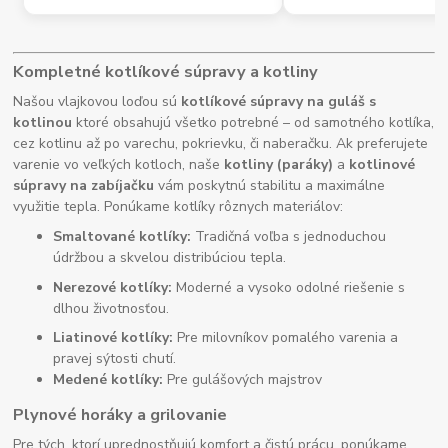
Kompletné kotlíkové súpravy a kotliny
Našou vlajkovou loďou sú
kotlíkové súpravy na guláš s
kotlinou
ktoré obsahujú všetko potrebné – od samotného kotlíka,
cez kotlinu až po varechu, pokrievku, či naberačku. Ak preferujete
varenie vo veľkých kotloch, naše
kotliny (paráky)
a
kotlinové
súpravy na zabíjačku
vám poskytnú stabilitu a maximálne
využitie tepla. Ponúkame kotlíky rôznych materiálov:
Smaltované kotlíky:
Tradičná voľba s jednoduchou
údržbou a skvelou distribúciou tepla.
Nerezové kotlíky:
Moderné a vysoko odolné riešenie s
dlhou životnosťou.
Liatinové kotlíky:
Pre milovníkov pomalého varenia a
pravej sýtosti chutí.
Medené kotlíky:
Pre gulášových majstrov
Plynové horáky a grilovanie
Pre tých, ktorí uprednostňujú komfort a čistú prácu, ponúkame