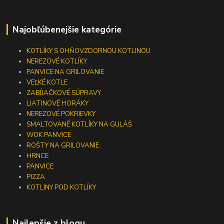
Najobľúbenejšie kategórie
KOTLÍKY S OHŇOVZDORNOU KOTLINOU
NEREZOVÉ KOTLÍKY
PANVICE NA GRILOVANIE
VEĽKÉ KOTLE
ZABÍJAČKOVÉ SÚPRAVY
LIATINOVÉ HORÁKY
NEREZOVÉ POKRIEVKY
SMALTOVANÉ KOTLÍKY NA GULÁŠ
WOK PANVICE
ROŠTY NA GRILOVANIE
HRNCE
PANVICE
PIZZA
KOTLINY POD KOTLÍKY
Najlepšie z blogu