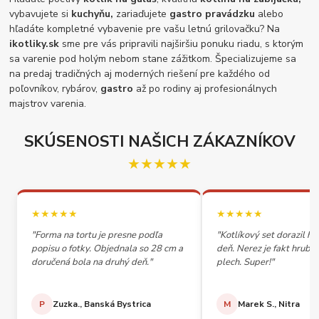
vybavujete si
kuchyňu,
zariaďujete
gastro pravádzku
alebo
hľadáte kompletné vybavenie pre vašu letnú grilovačku? Na
ikotliky.sk
sme pre vás pripravili najširšiu ponuku riadu, s ktorým
sa varenie pod holým nebom stane zážitkom. Špecializujeme sa
na predaj tradičných aj moderných riešení pre každého od
poľovníkov, rybárov,
gastro
až po rodiny aj profesionálnych
majstrov varenia.
SKÚSENOSTI NAŠICH ZÁKAZNÍKOV
★★★★★
★★★★★
★★★★★
"Forma na tortu je presne podľa
"Kotlíkový set dorazil h
popisu o fotky. Objednala so 28 cm a
deň. Nerez je fakt hrubý,
doručená bola na druhý deň."
plech. Super!"
P
Zuzka., Banská Bystrica
M
Marek S., Nitra