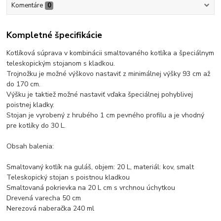
Komentáre
0
Kompletné špecifikácie
Kotlíková súprava v kombinácii smaltovaného kotlíka a špeciálnym
teleskopickým stojanom s kladkou.
Trojnožku je možné výškovo nastaviť z minimálnej výšky 93 cm až
do 170 cm.
Výšku je taktiež možné nastaviť vďaka špeciálnej pohyblivej
poistnej kladky.
Stojan je vyrobený z hrubého 1 cm pevného profilu a je vhodný
pre kotlíky do 30 L.
Obsah balenia:
Smaltovaný kotlík na guláš, objem: 20 L, materiál: kov, smalt
Teleskopický stojan s poistnou kladkou
Smaltovaná pokrievka na 20 L cm s vrchnou úchytkou
Drevená varecha 50 cm
Nerezová naberačka 240 ml