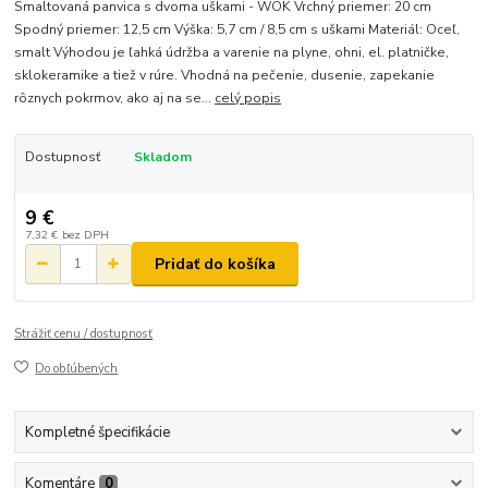
Smaltovaná panvica s dvoma uškami - WOK Vrchný priemer: 20 cm
Spodný priemer: 12,5 cm Výška: 5,7 cm / 8,5 cm s uškami Materiál: Oceľ,
smalt Výhodou je ľahká údržba a varenie na plyne, ohni, el. platničke,
sklokeramike a tiež v rúre. Vhodná na pečenie, dusenie, zapekanie
rôznych pokrmov, ako aj na se...
celý popis
Dostupnosť
Skladom
9 €
7,32 €
bez DPH
Pridať do košíka
Strážiť cenu / dostupnosť
Do obľúbených
Kompletné špecifikácie
Komentáre
0