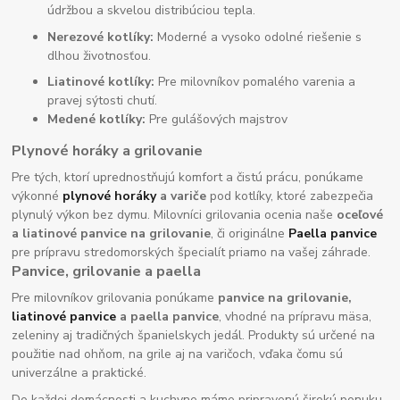
údržbou a skvelou distribúciou tepla.
Nerezové kotlíky:
Moderné a vysoko odolné riešenie s
dlhou životnosťou.
Liatinové kotlíky:
Pre milovníkov pomalého varenia a
pravej sýtosti chutí.
Medené kotlíky:
Pre gulášových majstrov
Plynové horáky a grilovanie
Pre tých, ktorí uprednostňujú komfort a čistú prácu, ponúkame
výkonné
plynové horáky
a variče
pod kotlíky, ktoré zabezpečia
plynulý výkon bez dymu. Milovníci grilovania ocenia naše
oceľové
a liatinové panvice na grilovanie
, či originálne
Paella panvice
pre prípravu stredomorských špecialít priamo na vašej záhrade.
Panvice, grilovanie a paella
Pre milovníkov grilovania ponúkame
panvice na grilovanie,
liatinové panvice
a paella panvice
, vhodné na prípravu mäsa,
zeleniny aj tradičných španielskych jedál. Produkty sú určené na
použitie nad ohňom, na grile aj na varičoch, vďaka čomu sú
univerzálne a praktické.
Do každej domácnosti a kuchyne máme pripravenú širokú ponuku