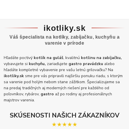
ikotliky.sk
Váš špecialista na kotlíky, zabíjačku, kuchyňu a
varenie v prírode
Hľadáte poctivý
kotlík na guláš
, kvalitnú
kotlinu na zabíjačku,
vybavujete si
kuchyňu,
zariaďujete
gastro pravádzku
alebo
hľadáte kompletné vybavenie pre vašu letnú grilovačku? Na
ikotliky.sk
sme pre vás pripravili najširšiu ponuku riadu, s ktorým
sa varenie pod holým nebom stane zážitkom. Špecializujeme sa
na predaj tradičných aj moderných riešení pre každého od
poľovníkov, rybárov,
gastro
až po rodiny aj profesionálnych
majstrov varenia.
SKÚSENOSTI NAŠICH ZÁKAZNÍKOV
★★★★★