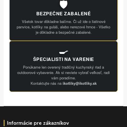
🛡️
BEZPEČNE ZABALENÉ
Všetok tovar dôkladne balíme. Či už ide o liatinové
panvice, kotlíky na guláš, alebo nerezové hrnce - Všetko
je dôkladne a bezpečné zabalené.
🍳
ŠPECIALISTI NA VARENIE
Ponúkame len overený tradičný kuchynský riad a
outdoorové vybavenie. Ak si neviete vybrať veľkosť, radi
vám poradíme.
Kontaktujte nás na
ikotliky@ikotliky.sk
Informácie pre zákazníkov