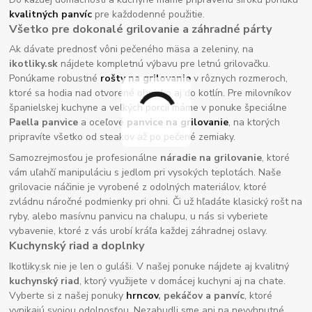
kvalitných panvíc
pre každodenné použitie.
Všetko pre dokonalé grilovanie a záhradné párty
Ak dávate prednosť vôni pečeného mäsa a zeleniny, na
ikotliky.sk
nájdete kompletnú výbavu pre letnú grilovačku.
Ponúkame robustné
rošty na grilovanie
v rôznych rozmeroch,
ktoré sa hodia nad otvorené ohnisko aj do kotlín. Pre milovníkov
španielskej kuchyne a veľkých porcií máme v ponuke špeciálne
Paella panvice
a oceľové
panvice na grilovanie
, na ktorých
pripravíte všetko od steakov až po pečené zemiaky.
Samozrejmosťou je profesionálne
náradie na grilovanie
, ktoré
vám uľahčí manipuláciu s jedlom pri vysokých teplotách. Naše
grilovacie náčinie je vyrobené z odolných materiálov, ktoré
zvládnu náročné podmienky pri ohni. Či už hľadáte klasický rošt na
ryby, alebo masívnu panvicu na chalupu, u nás si vyberiete
vybavenie, ktoré z vás urobí kráľa každej záhradnej oslavy.
Kuchynský riad a doplnky
Ikotliky.sk nie je len o guláši. V našej ponuke nájdete aj kvalitný
kuchynský riad
, ktorý využijete v domácej kuchyni aj na chate.
Vyberte si z našej ponuky
hrncov
, pekáčov a panvíc
, ktoré
vynikajú svojou odolnosťou. Nezabudli sme ani na nevyhnutné