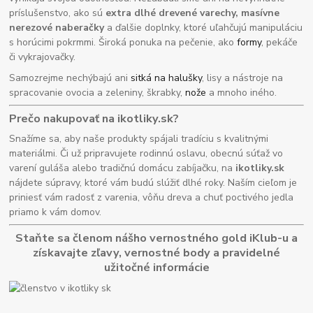
príslušenstvo, ako sú
extra dlhé drevené varechy, masívne
nerezové naberačky
a ďalšie doplnky, ktoré uľahčujú manipuláciu
s horúcimi pokrmmi. Široká ponuka na pečenie, ako
formy
, pekáče
či vykrajovačky.
Samozrejme nechýbajú ani
sitká na halušky
, lisy a nástroje na
spracovanie ovocia a zeleniny, škrabky,
nože
a mnoho iného.
Prečo nakupovať na ikotliky.sk?
Snažíme sa, aby naše produkty spájali tradíciu s kvalitnými
materiálmi. Či už pripravujete rodinnú oslavu, obecnú súťaž vo
varení guláša alebo tradičnú domácu zabíjačku, na
ikotliky.sk
nájdete súpravy, ktoré vám budú slúžiť dlhé roky. Naším cieľom je
priniesť vám radosť z varenia, vôňu dreva a chuť poctivého jedla
priamo k vám domov.
Staňte sa členom nášho vernostného gold iKlub-u a
získavajte zľavy, vernostné body a pravidelné
užitočné informácie