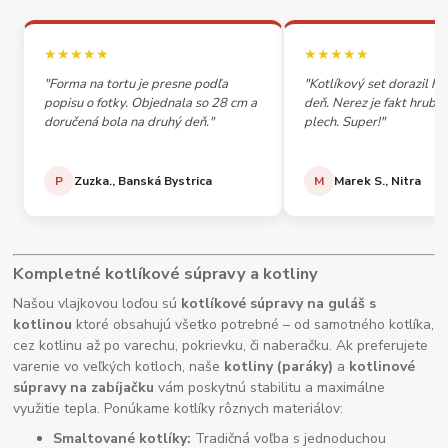
★★★★★
★★★★★
"Forma na tortu je presne podľa
"Kotlíkový set dorazil h
popisu o fotky. Objednala so 28 cm a
deň. Nerez je fakt hrubý,
doručená bola na druhý deň."
plech. Super!"
P
Zuzka., Banská Bystrica
M
Marek S., Nitra
Kompletné kotlíkové súpravy a kotliny
Našou vlajkovou loďou sú
kotlíkové súpravy na guláš s
kotlinou
ktoré obsahujú všetko potrebné – od samotného kotlíka,
cez kotlinu až po varechu, pokrievku, či naberačku. Ak preferujete
varenie vo veľkých kotloch, naše
kotliny (paráky)
a
kotlinové
súpravy na zabíjačku
vám poskytnú stabilitu a maximálne
využitie tepla. Ponúkame kotlíky rôznych materiálov:
Smaltované kotlíky:
Tradičná voľba s jednoduchou