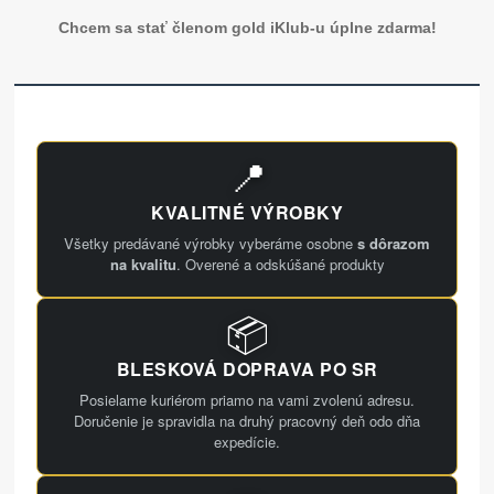
Chcem sa stať členom gold iKlub-u úplne zdarma!
📍
KVALITNÉ VÝROBKY
Všetky predávané výrobky vyberáme osobne
s dôrazom
na kvalitu
. Overené a odskúšané produkty
📦
BLESKOVÁ DOPRAVA PO SR
Posielame kuriérom priamo na vami zvolenú adresu.
Doručenie je spravidla na druhý pracovný deň odo dňa
expedície.