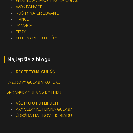
SMALTOVANÉ KOTLÍKY NA GULÁŠ
WOK PANVICE
ROŠTY NA GRILOVANIE
HRNCE
PANVICE
PIZZA
KOTLINY POD KOTLÍKY
Najlepšie z blogu
RECEPTY
NA GULÁŠ
-
FAZUĽOVÝ GULÁŠ V KOTLÍKU
- VEGÁNSKY GULÁŠ V KOTLÍKU
VŠETKO O KOTLÍKOCH
AKÝ VEĽKÝ KOTLÍK NA GULÁŠ?
ÚDRŽBA LIATINOVÉHO RIADU