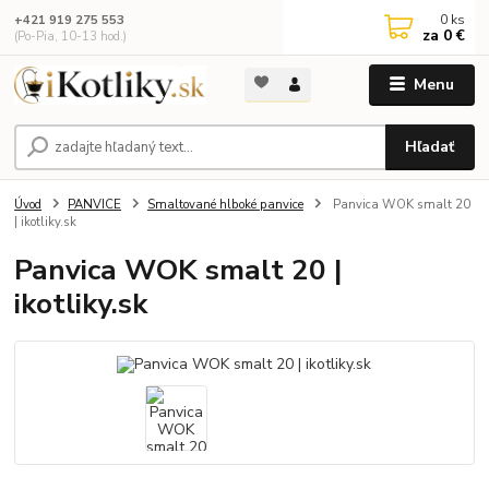
0
ks
+421 919 275 553
za
0 €
(Po-Pia, 10-13 hod.)
Menu
Hľadať
Úvod
PANVICE
Smaltované hlboké panvice
Panvica WOK smalt 20
| ikotliky.sk
Panvica WOK smalt 20 |
ikotliky.sk