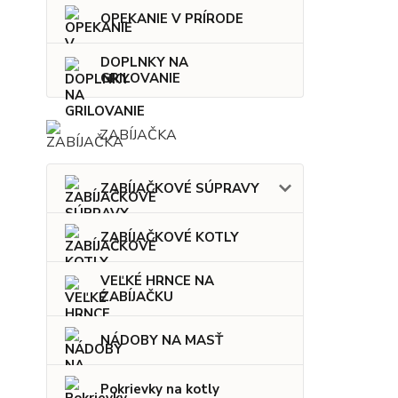
OPEKANIE V PRÍRODE
DOPLNKY NA
GRILOVANIE
ZABÍJAČKA
ZABÍJAČKOVÉ SÚPRAVY
ZABÍJAČKOVÉ KOTLY
VEĽKÉ HRNCE NA
ZABÍJAČKU
NÁDOBY NA MASŤ
Pokrievky na kotly