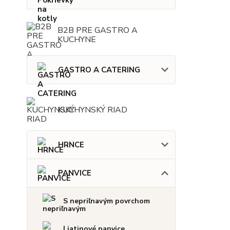
B2B PRE GASTRO A
KUCHYNE
GASTRO A CATERING
KUCHYNSKÝ RIAD
HRNCE
PANVICE
S nepriľnavým povrchom
Liatinové panvice