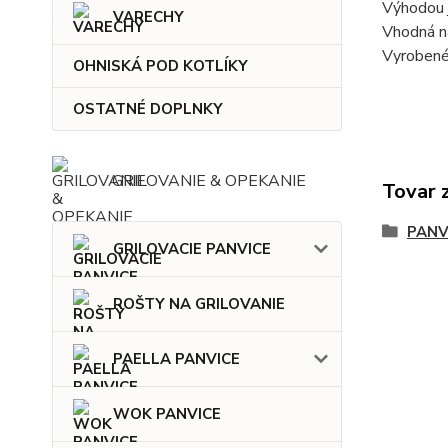
Výhodou j
VARECHY
Vhodná na
Vyrobené
OHNISKÁ POD KOTLÍKY
OSTATNÉ DOPLNKY
GRILOVANIE & OPEKANIE
Tovar 
PANV
GRILOVACIE PANVICE
ROŠTY NA GRILOVANIE
PAELLA PANVICE
WOK PANVICE