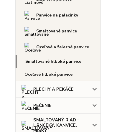
Panvice na palacinky
Smaltované panvice
Oceľové a železné panvice
Smaltované hlboké panvice
Oceľové hlboké panvice
PLECHY A PEKÁČE
PEČENIE
SMALTOVANÝ RIAD -
HRNĆEKY, KANVICE,
MISKY