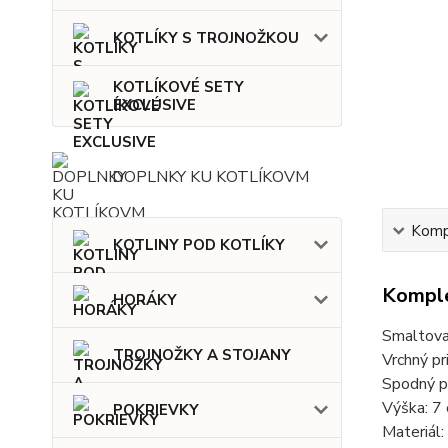
KOTLÍKY S TROJNOŽKOU
KOTLÍKOVÉ SETY
EXCLUSIVE
DOPLNKY KU KOTLÍKOVM
Kompl
KOTLINY POD KOTLÍKY
Komple
HORÁKY
Smaltova
TROJNOŽKY A STOJANY
Vrchný pr
Spodný p
Výška: 7 
POKRIEVKY
Materiál: