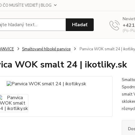
 ČO MUSÍTE VEDIEŤ | BLOG
Neviet
Hľadať
+421
(Po-Pi
PANVICE
Smaltované hlboké panvice
Panvica WOK smalt 24 | ikotliky
ica WOK smalt 24 | ikotliky.sk
Smalto
Spodný
smalt V
skloke
rôznych
Dos