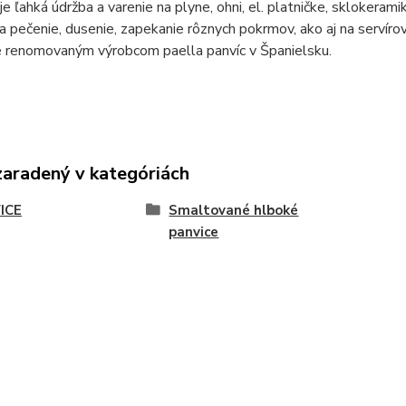
e ľahká údržba a varenie na plyne, ohni, el. platničke, sklokeramike
 pečenie, dusenie, zapekanie rôznych pokrmov, ako aj na servírov
 renomovaným výrobcom paella panvíc v Španielsku.
zaradený v kategóriách
ICE
Smaltované hlboké
panvice