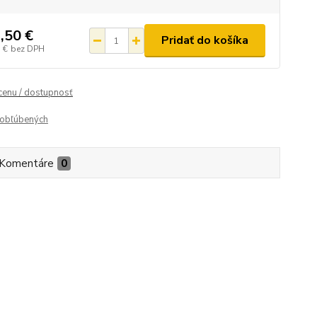
,50 €
Pridať do košíka
 €
bez DPH
 cenu / dostupnosť
obľúbených
Komentáre
0