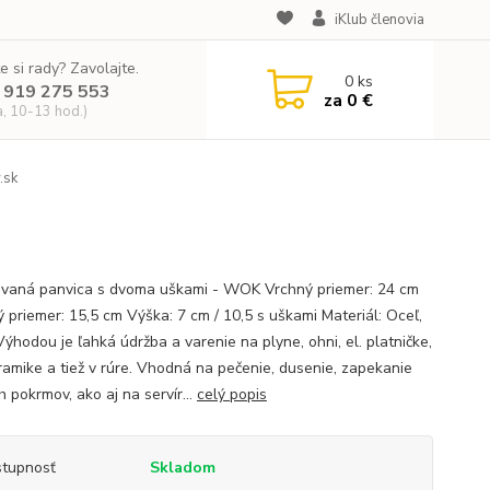
iKlub členovia
e si rady? Zavolajte.
0
ks
 919 275 553
za
0 €
a, 10-13 hod.)
.sk
vaná panvica s dvoma uškami - WOK Vrchný priemer: 24 cm
 priemer: 15,5 cm Výška: 7 cm / 10,5 s uškami Materiál: Oceľ,
ýhodou je ľahká údržba a varenie na plyne, ohni, el. platničke,
ramike a tiež v rúre. Vhodná na pečenie, dusenie, zapekanie
 pokrmov, ako aj na servír...
celý popis
tupnosť
Skladom