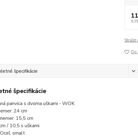
11
9,35
Strážiť
Do 
etné špecifikácie
tné špecifikácie
ná panvica s dvoma uškami - WOK
iemer: 24 cm
riemer: 15,5 cm
cm / 10,5 s uškami
 Oceľ, smalt