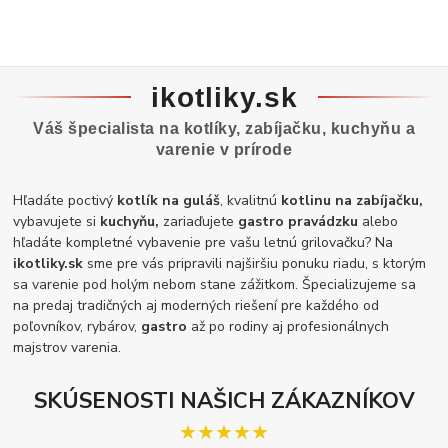
ikotliky.sk
Váš špecialista na kotlíky, zabíjačku, kuchyňu a
varenie v prírode
Hľadáte poctivý
kotlík na guláš
, kvalitnú
kotlinu na zabíjačku,
vybavujete si
kuchyňu,
zariaďujete
gastro pravádzku
alebo
hľadáte kompletné vybavenie pre vašu letnú grilovačku? Na
ikotliky.sk
sme pre vás pripravili najširšiu ponuku riadu, s ktorým
sa varenie pod holým nebom stane zážitkom. Špecializujeme sa
na predaj tradičných aj moderných riešení pre každého od
poľovníkov, rybárov,
gastro
až po rodiny aj profesionálnych
majstrov varenia.
SKÚSENOSTI NAŠICH ZÁKAZNÍKOV
★★★★★