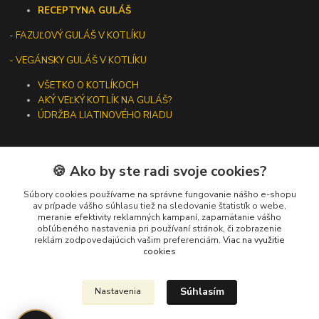
RECEPTY
NA GULÁŠ
-
FAZUĽOVÝ GULÁŠ V KOTLÍKU
- VEGÁNSKY GULÁŠ V KOTLÍKU
VŠETKO O KOTLÍKOCH
AKÝ VEĽKÝ KOTLÍK NA GULÁŠ?
ÚDRŽBA LIATINOVÉHO RIADU
🍪 Ako by ste radi svoje cookies?
Kontakty
Súbory cookies používame na správne fungovanie nášho e-shopu
av prípade vášho súhlasu tiež na sledovanie štatistík o webe,
meranie efektivity reklamných kampaní, zapamätanie vášho
+421 919 275 553
obľúbeného nastavenia pri používaní stránok, či zobrazenie
(Po-Pia, 10-13 hod.)
reklám zodpovedajúcich vašim preferenciám.
Viac na využitie
cookies
ikotliky@ikotliky.sk
Súhlasím
Nastavenia