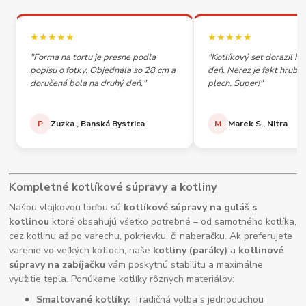
★★★★★
★★★★★
"Forma na tortu je presne podľa
"Kotlíkový set dorazil h
popisu o fotky. Objednala so 28 cm a
deň. Nerez je fakt hrubý,
doručená bola na druhý deň."
plech. Super!"
P
Zuzka., Banská Bystrica
M
Marek S., Nitra
Kompletné kotlíkové súpravy a kotliny
Našou vlajkovou loďou sú
kotlíkové súpravy na guláš s
kotlinou
ktoré obsahujú všetko potrebné – od samotného kotlíka,
cez kotlinu až po varechu, pokrievku, či naberačku. Ak preferujete
varenie vo veľkých kotloch, naše
kotliny (paráky)
a
kotlinové
súpravy na zabíjačku
vám poskytnú stabilitu a maximálne
využitie tepla. Ponúkame kotlíky rôznych materiálov:
Smaltované kotlíky:
Tradičná voľba s jednoduchou