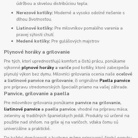
údržbou a skvelou distribúciou tepla.
Nerezové kotlíky:
Moderné a vysoko odolné riešenie s
dlhou životnosťou.
Liatinové kotlíky:
Pre milovníkov pomalého varenia a
pravej sýtosti chutí.
Medené kotlíky:
Pre gulášových majstrov
Plynové horáky a grilovanie
Pre tých, ktorí uprednostňujú komfort a čistú prácu, ponúkame
výkonné
plynové horáky
a variče
pod kotlíky, ktoré zabezpečia
plynulý výkon bez dymu. Milovníci grilovania ocenia naše
oceľové
a liatinové panvice na grilovanie
, či originálne
Paella panvice
pre prípravu stredomorských špecialít priamo na vašej záhrade.
Panvice, grilovanie a paella
Pre milovníkov grilovania ponúkame
panvice na grilovanie,
liatinové panvice
a paella panvice
, vhodné na prípravu mäsa,
zeleniny aj tradičných španielskych jedál. Produkty sú určené na
použitie nad ohňom, na grile aj na varičoch, vďaka čomu sú
univerzálne a praktické.
Do každej domácnosti a kuchyne máme pripravenú širokú ponuku