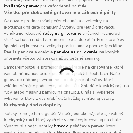
kvalitných panvíc
pre každodenné použitie.
Všetko pre dokonalé grilovanie a záhradné párty
Ak dávate prednosť vôni pečeného mäsa a zeleniny, na
ikotliky.sk
nájdete kompletnú výbavu pre letnú grilovačku.
Ponúkame robustné
rošty na grilovanie
v rôznych rozmeroch,
ktoré sa hodia nad otvorené ohnisko aj do kotlín. Pre milovníkov
španielskej kuchyne a veľkých porcií máme v ponuke špeciálne
Paella panvice
a oceľové
panvice na grilovanie
, na ktorých
pripravíte všetko od steakov až po pečené zemiaky.
Samozrejmosťou je profesionálne
náradie na grilovanie
, ktoré
vám uľahčí manipuláciu s jedlom pri vysokých teplotách. Naše
grilovacie náčinie je vyrobené z odolných materiálov, ktoré
zvládnu náročné podmienky pri ohni. Či už hľadáte klasický rošt na
ryby, alebo masívnu panvicu na chalupu, u nás si vyberiete
vybavenie, ktoré z vás urobí kráľa každej záhradnej oslavy.
Kuchynský riad a doplnky
Ikotliky.sk nie je len o guláši. V našej ponuke nájdete aj kvalitný
kuchynský riad
, ktorý využijete v domácej kuchyni aj na chate.
Vyberte si z našej ponuky
hrncov
, pekáčov a panvíc
, ktoré
vynikajú svojou odolnosťou. Nezabudli sme ani na nevyhnutné