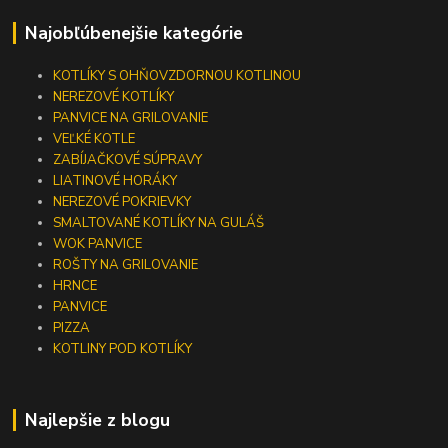
Najobľúbenejšie kategórie
KOTLÍKY S OHŇOVZDORNOU KOTLINOU
NEREZOVÉ KOTLÍKY
PANVICE NA GRILOVANIE
VEĽKÉ KOTLE
ZABÍJAČKOVÉ SÚPRAVY
LIATINOVÉ HORÁKY
NEREZOVÉ POKRIEVKY
SMALTOVANÉ KOTLÍKY NA GULÁŠ
WOK PANVICE
ROŠTY NA GRILOVANIE
HRNCE
PANVICE
PIZZA
KOTLINY POD KOTLÍKY
Najlepšie z blogu