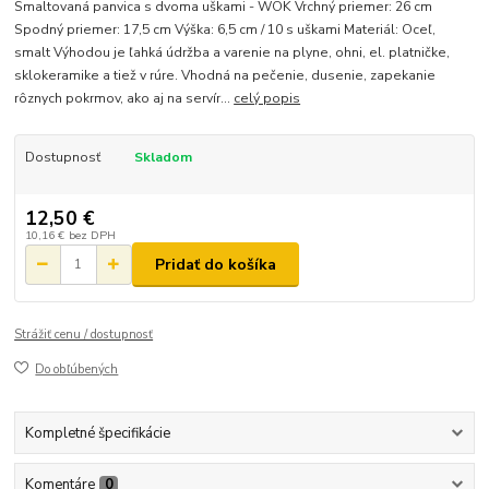
Smaltovaná panvica s dvoma uškami - WOK Vrchný priemer: 26 cm
Spodný priemer: 17,5 cm Výška: 6,5 cm / 10 s uškami Materiál: Oceľ,
smalt Výhodou je ľahká údržba a varenie na plyne, ohni, el. platničke,
sklokeramike a tiež v rúre. Vhodná na pečenie, dusenie, zapekanie
rôznych pokrmov, ako aj na servír...
celý popis
Dostupnosť
Skladom
12,50 €
10,16 €
bez DPH
Pridať do košíka
Strážiť cenu / dostupnosť
Do obľúbených
Kompletné špecifikácie
Komentáre
0