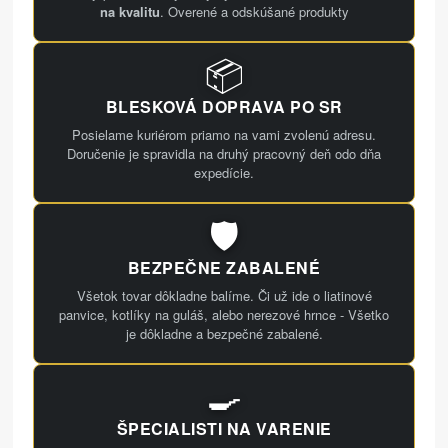
na kvalitu
. Overené a odskúšané produkty
📦
BLESKOVÁ DOPRAVA PO SR
Posielame kuriérom priamo na vami zvolenú adresu.
Doručenie je spravidla na druhý pracovný deň odo dňa
expedície.
🛡️
BEZPEČNE ZABALENÉ
Všetok tovar dôkladne balíme. Či už ide o liatinové
panvice, kotlíky na guláš, alebo nerezové hrnce - Všetko
je dôkladne a bezpečné zabalené.
🍳
ŠPECIALISTI NA VARENIE