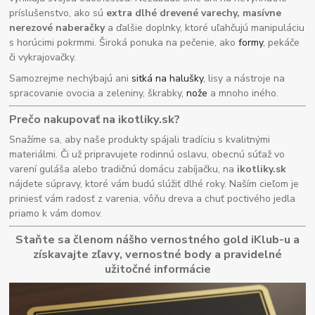
príslušenstvo, ako sú
extra dlhé drevené varechy, masívne
nerezové naberačky
a ďalšie doplnky, ktoré uľahčujú manipuláciu
s horúcimi pokrmmi. Široká ponuka na pečenie, ako
formy
, pekáče
či vykrajovačky.
Samozrejme nechýbajú ani
sitká na halušky
, lisy a nástroje na
spracovanie ovocia a zeleniny, škrabky,
nože
a mnoho iného.
Prečo nakupovať na ikotliky.sk?
Snažíme sa, aby naše produkty spájali tradíciu s kvalitnými
materiálmi. Či už pripravujete rodinnú oslavu, obecnú súťaž vo
varení guláša alebo tradičnú domácu zabíjačku, na
ikotliky.sk
nájdete súpravy, ktoré vám budú slúžiť dlhé roky. Naším cieľom je
priniesť vám radosť z varenia, vôňu dreva a chuť poctivého jedla
priamo k vám domov.
Staňte sa členom nášho vernostného gold iKlub-u a
získavajte zľavy, vernostné body a pravidelné
užitočné informácie