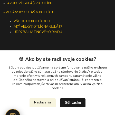
-
FAZUĽOVÝ GULÁŠ V KOTLÍKU
- VEGÁNSKY GULÁŠ V KOTLÍKU
VŠETKO O KOTLÍKOCH
AKÝ VEĽKÝ KOTLÍK NA GULÁŠ?
ÚDRŽBA LIATINOVÉHO RIADU
🍪 Ako by ste radi svoje cookies?
Kontakty
Súbory cookies používame na správne fungovanie nášho e-shopu
+421 919 275 553
av prípade vášho súhlasu tiež na sledovanie štatistík o webe,
meranie efektivity reklamných kampaní, zapamätanie vášho
(Po-Pia, 10-13 hod.)
obľúbeného nastavenia pri používaní stránok, či zobrazenie
reklám zodpovedajúcich vašim preferenciám.
Viac na využitie
ikotliky@ikotliky.sk
cookies
Súhlasím
Nastavenia