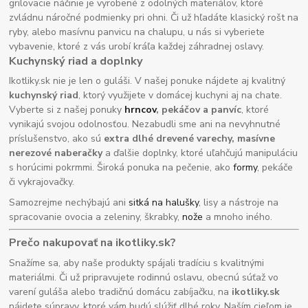
grilovacie náčinie je vyrobené z odolných materiálov, ktoré
zvládnu náročné podmienky pri ohni. Či už hľadáte klasický rošt na
ryby, alebo masívnu panvicu na chalupu, u nás si vyberiete
vybavenie, ktoré z vás urobí kráľa každej záhradnej oslavy.
Kuchynský riad a doplnky
Ikotliky.sk nie je len o guláši. V našej ponuke nájdete aj kvalitný
kuchynský riad
, ktorý využijete v domácej kuchyni aj na chate.
Vyberte si z našej ponuky
hrncov
, pekáčov a panvíc
, ktoré
vynikajú svojou odolnosťou. Nezabudli sme ani na nevyhnutné
príslušenstvo, ako sú
extra dlhé drevené varechy, masívne
nerezové naberačky
a ďalšie doplnky, ktoré uľahčujú manipuláciu
s horúcimi pokrmmi. Široká ponuka na pečenie, ako
formy
, pekáče
či vykrajovačky.
Samozrejme nechýbajú ani
sitká na halušky
, lisy a nástroje na
spracovanie ovocia a zeleniny, škrabky,
nože
a mnoho iného.
Prečo nakupovať na ikotliky.sk?
Snažíme sa, aby naše produkty spájali tradíciu s kvalitnými
materiálmi. Či už pripravujete rodinnú oslavu, obecnú súťaž vo
varení guláša alebo tradičnú domácu zabíjačku, na
ikotliky.sk
nájdete súpravy, ktoré vám budú slúžiť dlhé roky. Naším cieľom je