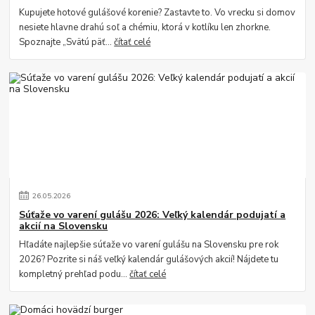
Kupujete hotové gulášové korenie? Zastavte to. Vo vrecku si domov
nesiete hlavne drahú soľ a chémiu, ktorá v kotlíku len zhorkne.
Spoznajte „Svätú päť...
čítať celé
26
.
05
.
2026
Súťaže vo varení gulášu 2026: Veľký kalendár podujatí a
akcií na Slovensku
Hľadáte najlepšie súťaže vo varení gulášu na Slovensku pre rok
2026? Pozrite si náš veľký kalendár gulášových akcií! Nájdete tu
kompletný prehľad podu...
čítať celé