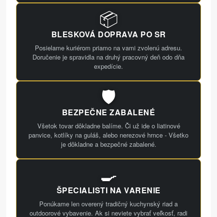
📦
BLESKOVÁ DOPRAVA PO SR
Posielame kuriérom priamo na vami zvolenú adresu.
Doručenie je spravidla na druhý pracovný deň odo dňa
expedície.
🛡️
BEZPEČNE ZABALENÉ
Všetok tovar dôkladne balíme. Či už ide o liatinové
panvice, kotlíky na guláš, alebo nerezové hrnce - Všetko
je dôkladne a bezpečné zabalené.
🍳
ŠPECIALISTI NA VARENIE
Ponúkame len overený tradičný kuchynský riad a
outdoorové vybavenie. Ak si neviete vybrať veľkosť, radi