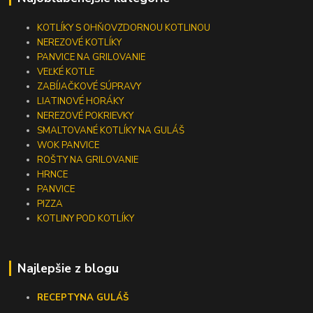
KOTLÍKY S OHŇOVZDORNOU KOTLINOU
NEREZOVÉ KOTLÍKY
PANVICE NA GRILOVANIE
VEĽKÉ KOTLE
ZABÍJAČKOVÉ SÚPRAVY
LIATINOVÉ HORÁKY
NEREZOVÉ POKRIEVKY
SMALTOVANÉ KOTLÍKY NA GULÁŠ
WOK PANVICE
ROŠTY NA GRILOVANIE
HRNCE
PANVICE
PIZZA
KOTLINY POD KOTLÍKY
Najlepšie z blogu
RECEPTY
NA GULÁŠ