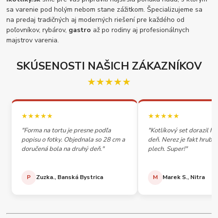
sa varenie pod holým nebom stane zážitkom. Špecializujeme sa
na predaj tradičných aj moderných riešení pre každého od
poľovníkov, rybárov,
gastro
až po rodiny aj profesionálnych
majstrov varenia.
SKÚSENOSTI NAŠICH ZÁKAZNÍKOV
★★★★★
★★★★★
★★★★★
"Forma na tortu je presne podľa
"Kotlíkový set dorazil h
popisu o fotky. Objednala so 28 cm a
deň. Nerez je fakt hrubý,
doručená bola na druhý deň."
plech. Super!"
P
Zuzka., Banská Bystrica
M
Marek S., Nitra