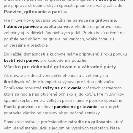
pre prípravu stredomorských špecialít priamo na vašej záhrade.
Panvice, grilovanie a paella
Pre milovníkov grilovania ponúkame
panvice na grilovanie,
liatinové panvice
a paella panvice
, vhodné na prípravu mäsa,
zeleniny aj tradičných španielskych jedál. Produkty sú určené na
použitie nad ohňom, na grile aj na varičoch, vďaka čomu sú
univerzálne a praktické.
Do každej domácnosti a kuchyne máme pripravenú širokú ponuku
kvalitných panvíc
pre každodenné použitie.
Všetko pre dokonalé grilovanie a záhradné párty
Ak dávate prednosť vôni pečeného mäsa a zeleniny, na
ikotliky.sk
nájdete kompletnú výbavu pre letnú grilovačku.
Ponúkame robustné
rošty na grilovanie
v rôznych rozmeroch,
ktoré sa hodia nad otvorené ohnisko aj do kotlín. Pre milovníkov
španielskej kuchyne a veľkých porcií máme v ponuke špeciálne
Paella panvice
a oceľové
panvice na grilovanie
, na ktorých
pripravíte všetko od steakov až po pečené zemiaky.
Samozrejmosťou je profesionálne
náradie na grilovanie
, ktoré
vám uľahčí manipuláciu s jedlom pri vysokých teplotách. Naše