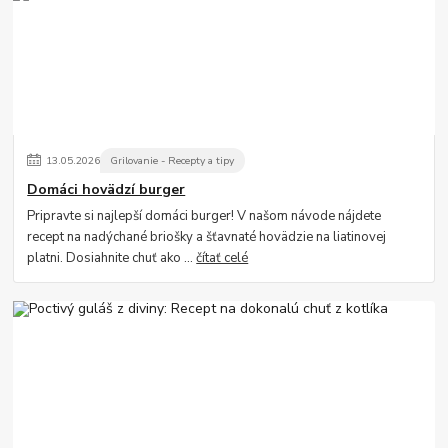
13
.
05
.
2026
Grilovanie - Recepty a tipy
Domáci hovädzí burger
Pripravte si najlepší domáci burger! V našom návode nájdete
recept na nadýchané briošky a šťavnaté hovädzie na liatinovej
platni. Dosiahnite chuť ako ...
čítať celé