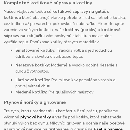
Kompletné kotlíkové súpravy a kotliny
Našou vlajkovou loďou sú
kotlíkové súpravy na guláš s
kotlinou
ktoré obsahujú všetko potrebné – od samotného kotlíka,
cez kotlinu až po varechu, pokrievku, či naberačku. Ak preferujete
varenie vo veľkých kotloch, naše
kotliny (paráky)
a
kotlinové
súpravy na zabíjačku
vám poskytnú stabilitu a maximálne
využitie tepla. Ponúkame kotlíky rôznych materiálov:
Smaltované kotlíky:
Tradičná voľba s jednoduchou
údržbou a skvelou distribúciou tepla.
Nerezové kotlíky:
Moderné a vysoko odolné riešenie s
dlhou životnosťou.
Liatinové kotlíky:
Pre milovníkov pomalého varenia a
pravej sýtosti chutí.
Medené kotlíky:
Pre gulášových majstrov
Plynové horáky a grilovanie
Pre tých, ktorí uprednostňujú komfort a čistú prácu, ponúkame
výkonné
plynové horáky
a variče
pod kotlíky, ktoré zabezpečia
plynulý výkon bez dymu. Milovníci grilovania ocenia naše
oceľové
a liatinové panvice na grilovanie
, či originálne
Paella panvice