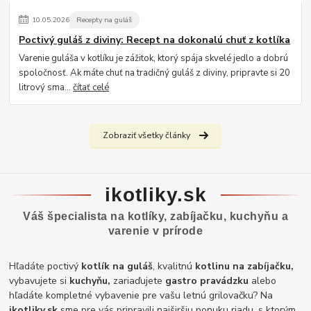
10
.
05
.
2026
Recepty na guláš
Poctivý guláš z diviny: Recept na dokonalú chuť z kotlíka
Varenie guláša v kotlíku je zážitok, ktorý spája skvelé jedlo a dobrú
spoločnosť. Ak máte chuť na tradičný guláš z diviny, pripravte si 20
litrový sma...
čítať celé
Zobraziť všetky články
ikotliky.sk
Váš špecialista na kotlíky, zabíjačku, kuchyňu a
varenie v prírode
Hľadáte poctivý
kotlík na guláš
, kvalitnú
kotlinu na zabíjačku,
vybavujete si
kuchyňu,
zariaďujete
gastro pravádzku
alebo
hľadáte kompletné vybavenie pre vašu letnú grilovačku? Na
ikotliky.sk
sme pre vás pripravili najširšiu ponuku riadu, s ktorým