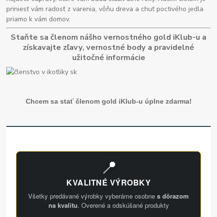
priniesť vám radosť z varenia, vôňu dreva a chuť poctivého jedla
priamo k vám domov.
Staňte sa členom nášho vernostného gold iKlub-u a
získavajte zľavy, vernostné body a pravidelné
užitočné informácie
Chcem sa stať členom gold iKlub-u úplne zdarma!
📍
KVALITNÉ VÝROBKY
Všetky predávané výrobky vyberáme osobne
s dôrazom
na kvalitu
. Overené a odskúšané produkty