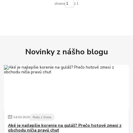
strana
z 1
Novinky z nášho blogu
04
.
06
.
2026
Rady z Dvora
Aké je najlepšie korenie na guláš? Prečo hotové zmesi z
obchodu ničia pravú chuť