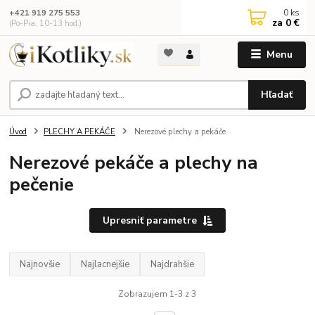
0
ks
+421 919 275 553
za
0 €
(Po-Pia, 10-13 hod.)
Menu
Hľadať
Úvod
PLECHY A PEKÁČE
Nerezové plechy a pekáče
Nerezové pekáče a plechy na
pečenie
Upresniť parametre
Najnovšie
Najlacnejšie
Najdrahšie
Zobrazujem 1-3 z 3