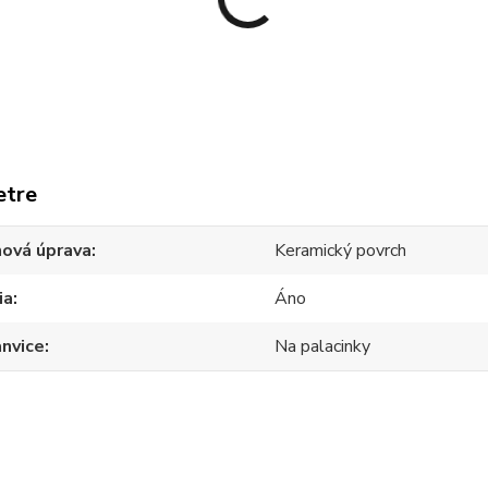
etre
hová úprava
Keramický povrch
ia
Áno
nvice
Na palacinky