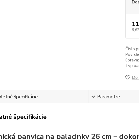
Dos
11
9,67
Číslo p
Povrch
úprava:
Typ pan
Do 
etné špecifikácie
Parametre
tné špecifikácie
ická panvica na palacinky 26 cm – doko