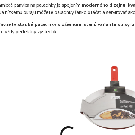
mická panvica na palacinky je spojením
moderného dizajnu, kva
ka nízkemu okraju môžete palacinky ľahko otáčať a servírovať ako
pravujete
sladké palacinky s džemom, slanú variantu so syr
te vždy perfektný výsledok.