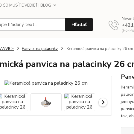
 ČO MUSÍTE VEDIEŤ | BLOG
Neviet
Hľadať
+421
(Po-Pi
PANVICE
Panvice na palacinky
Keramická panvica na palacinky 26 cm
mická panvica na palacinky 26 
Panv
Kerami
palaci
jemnýc
panvic
tak, ab