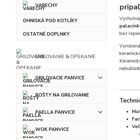
pripa
VARECHY
Vychutnaj
OHNISKÁ POD KOTLÍKY
palacink
bez lepen
OSTATNÉ DOPLNKY
Vyroben
keramick
GRILOVANIE & OPEKANIE
Keramick
nebublink
GRILOVACIE PANVICE
ROŠTY NA GRILOVANIE
Techni
Mat
PAELLA PANVICE
Far
Veľ
WOK PANVICE