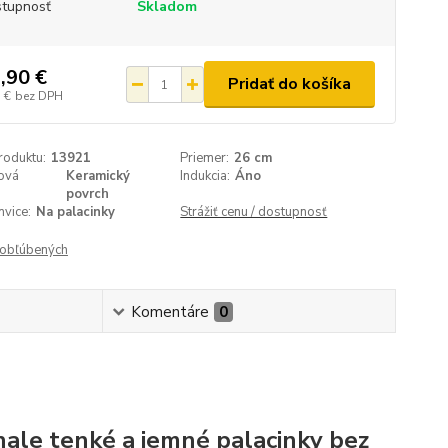
tupnosť
Skladom
,90 €
Pridať do košíka
 €
bez DPH
roduktu:
13921
Priemer:
26 cm
ová
Keramický
Indukcia:
Áno
povrch
vice:
Na palacinky
Strážiť cenu / dostupnosť
obľúbených
Komentáre
0
nale tenké a jemné palacinky bez