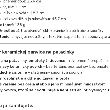
priemer dole: 25,4 cm
výška: 2,3 cm
dĺžka rukoväte: 18,3 cm
celková dĺžka (s rukoväťou): 45,7 cm
otnosť:
138 g
nosť použitia:
plynové, sklokeramické a elektrické sporáky
tenie:
umývajte neutrálnym tekutým saponátom; nepoužívajte ab
 keramickej panvice na palacinky:
a na palacinky, omelety či lievance
– rovnomerné prepečenie 
ľnavý keramický povrch
– bez teflónu, bez toxínov, bez pripálen
duché čistenie
– stačí jemný saponát a špongia
 rozohriatie a dlhé udržiavanie tepla
é varenie bez oleja alebo s jeho minimálnym množstvom
ý povrch, ktorý sa neodlupuje a neblistri ani pri vysokých 
i ju zamilujete: