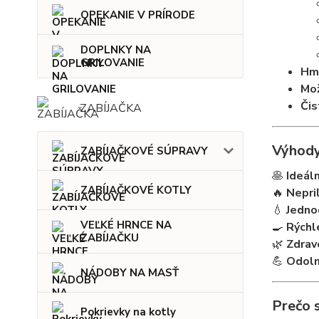
OPEKANIE V PRÍRODE
DOPLNKY NA
GRILOVANIE
Hm
Mož
Čis
ZABÍJAČKA
Výhody
ZABÍJAČKOVÉ SÚPRAVY
🥞
Ideáln
ZABÍJAČKOVÉ KOTLY
🔥
Nepri
💧
Jedno
VEĽKÉ HRNCE NA
🍳
Rýchle
ZABÍJAČKU
🌿
Zdrav
💪
Odoln
NÁDOBY NA MASŤ
Prečo s
Pokrievky na kotly