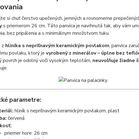
ľovania
te si chuť čerstvo upečených, jemných a rovnomerne prepečenýc
y
s priemerom 26 cm. Táto panvica je navrhnutá tak, aby vám umožn
ia, bez pripálenia a s minimálnym množstvom tuku.
á z
hliníka s nepriľnavým keramickým povlakom
, panvica zar
ému povlaku, ktorý je
vyrobený z minerálov – úplne bez teflón
ý povrch je odolný voči vysokým teplotám,
neuvoľňuje žiadne š
uje.
cké parametre:
eriál:
hliník s nepriľnavým keramickým povlakom, plast
ba:
červená
kosť:
priemer hore: 26 cm