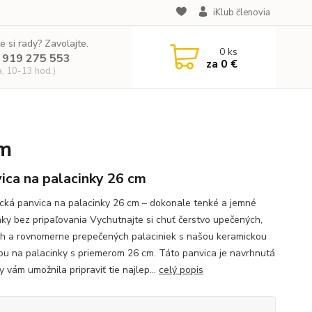
iKlub členovia
e si rady? Zavolajte.
0
ks
 919 275 553
za
0 €
a, 10-13 hod.)
cm
ica na palacinky 26 cm
cká panvica na palacinky 26 cm – dokonale tenké a jemné
nky bez pripaľovania Vychutnajte si chuť čerstvo upečených,
h a rovnomerne prepečených palaciniek s našou keramickou
ou na palacinky s priemerom 26 cm. Táto panvica je navrhnutá
y vám umožnila pripraviť tie najlep...
celý popis