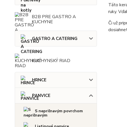
Táto kera
ruky. Vďa
B2B PRE GASTRO A
KUCHYNE
Či už pri
dosiahne
GASTRO A CATERING
KUCHYNSKÝ RIAD
HRNCE
PANVICE
S nepriľnavým povrchom
Liatinové panvice