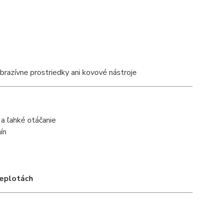
razívne prostriedky ani kovové nástroje
a ľahké otáčanie
ín
teplotách