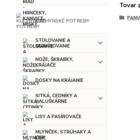
Tovar 
PANV
KUCHYNSKÉ POTREBY
STOLOVANIE A
SERVÍROVANIE
NOŽE, ŠKRABKY,
KRÁJAČE
DOSKY NA KRÁJANIE
SITKÁ, CEDNÍKY A
HALUŠKÁRNE
LISY A PASÍROVAČE
MLYNČEK, STRÚHAKY A
LISY