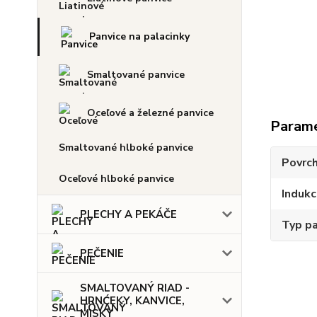
Panvice na palacinky
Smaltované panvice
Oceľové a železné panvice
Param
Smaltované hlboké panvice
Povrc
Oceľové hlboké panvice
Indukc
PLECHY A PEKÁČE
Typ pa
PEČENIE
SMALTOVANÝ RIAD -
HRNĆEKY, KANVICE,
MISKY