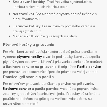
Smaltované kotlíky:
Tradičná voľba s jednoduchou
údržbou a skvelou distribúciou tepla.
Nerezové kotlíky:
Moderné a vysoko odolné riešenie s
dlhou životnosťou.
Liatinové kotlíky:
Pre milovníkov pomalého varenia a
pravej sýtosti chutí.
Medené kotlíky:
Pre gulášových majstrov
Plynové horáky a grilovanie
Pre tých, ktorí uprednostňujú komfort a čistú prácu, ponúkame
výkonné
plynové horáky
a variče
pod kotlíky, ktoré zabezpečia
plynulý výkon bez dymu. Milovníci grilovania ocenia naše
oceľové
a liatinové panvice na grilovanie
, či originálne
Paella panvice
pre prípravu stredomorských špecialít priamo na vašej záhrade.
Panvice, grilovanie a paella
Pre milovníkov grilovania ponúkame
panvice na grilovanie,
liatinové panvice
a paella panvice
, vhodné na prípravu mäsa,
zeleniny aj tradičných španielskych jedál. Produkty sú určené na
použitie nad ohňom, na grile aj na varičoch, vďaka čomu sú
univerzálne a praktické.