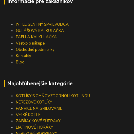
Informácie pre zákazníkov
INTELIGENTNÝ SPRIEVODCA
GULÁŠOVÁ KALKULAČKA
PAELLA KALKULAČKA
Všetko o nákupe
Obchodné podmienky
Kontakty
Blog
Najobľúbenejšie kategórie
KOTLÍKY S OHŇOVZDORNOU KOTLINOU
NEREZOVÉ KOTLÍKY
PANVICE NA GRILOVANIE
VEĽKÉ KOTLE
ZABÍJAČKOVÉ SÚPRAVY
LIATINOVÉ HORÁKY
NEREZOVÉ POKRIEVKY