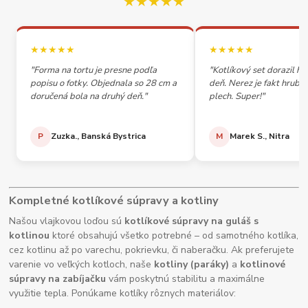
★★★★★
★★★★★
★★★★★
"Forma na tortu je presne podľa
"Kotlíkový set dorazil h
popisu o fotky. Objednala so 28 cm a
deň. Nerez je fakt hrubý,
doručená bola na druhý deň."
plech. Super!"
P
Zuzka., Banská Bystrica
M
Marek S., Nitra
Kompletné kotlíkové súpravy a kotliny
Našou vlajkovou loďou sú
kotlíkové súpravy na guláš s
kotlinou
ktoré obsahujú všetko potrebné – od samotného kotlíka,
cez kotlinu až po varechu, pokrievku, či naberačku. Ak preferujete
varenie vo veľkých kotloch, naše
kotliny (paráky)
a
kotlinové
súpravy na zabíjačku
vám poskytnú stabilitu a maximálne
využitie tepla. Ponúkame kotlíky rôznych materiálov: