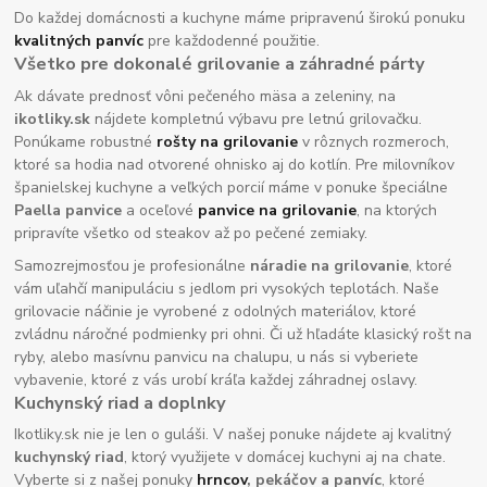
Do každej domácnosti a kuchyne máme pripravenú širokú ponuku
kvalitných panvíc
pre každodenné použitie.
Všetko pre dokonalé grilovanie a záhradné párty
Ak dávate prednosť vôni pečeného mäsa a zeleniny, na
ikotliky.sk
nájdete kompletnú výbavu pre letnú grilovačku.
Ponúkame robustné
rošty na grilovanie
v rôznych rozmeroch,
ktoré sa hodia nad otvorené ohnisko aj do kotlín. Pre milovníkov
španielskej kuchyne a veľkých porcií máme v ponuke špeciálne
Paella panvice
a oceľové
panvice na grilovanie
, na ktorých
pripravíte všetko od steakov až po pečené zemiaky.
Samozrejmosťou je profesionálne
náradie na grilovanie
, ktoré
vám uľahčí manipuláciu s jedlom pri vysokých teplotách. Naše
grilovacie náčinie je vyrobené z odolných materiálov, ktoré
zvládnu náročné podmienky pri ohni. Či už hľadáte klasický rošt na
ryby, alebo masívnu panvicu na chalupu, u nás si vyberiete
vybavenie, ktoré z vás urobí kráľa každej záhradnej oslavy.
Kuchynský riad a doplnky
Ikotliky.sk nie je len o guláši. V našej ponuke nájdete aj kvalitný
kuchynský riad
, ktorý využijete v domácej kuchyni aj na chate.
Vyberte si z našej ponuky
hrncov
, pekáčov a panvíc
, ktoré