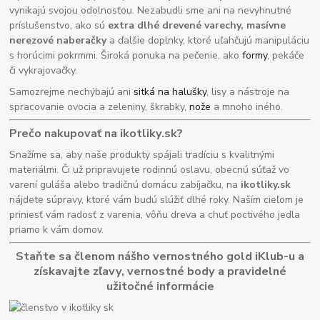
vynikajú svojou odolnosťou. Nezabudli sme ani na nevyhnutné
príslušenstvo, ako sú
extra dlhé drevené varechy, masívne
nerezové naberačky
a ďalšie doplnky, ktoré uľahčujú manipuláciu
s horúcimi pokrmmi. Široká ponuka na pečenie, ako
formy
, pekáče
či vykrajovačky.
Samozrejme nechýbajú ani
sitká na halušky
, lisy a nástroje na
spracovanie ovocia a zeleniny, škrabky,
nože
a mnoho iného.
Prečo nakupovať na ikotliky.sk?
Snažíme sa, aby naše produkty spájali tradíciu s kvalitnými
materiálmi. Či už pripravujete rodinnú oslavu, obecnú súťaž vo
varení guláša alebo tradičnú domácu zabíjačku, na
ikotliky.sk
nájdete súpravy, ktoré vám budú slúžiť dlhé roky. Naším cieľom je
priniesť vám radosť z varenia, vôňu dreva a chuť poctivého jedla
priamo k vám domov.
Staňte sa členom nášho vernostného gold iKlub-u a
získavajte zľavy, vernostné body a pravidelné
užitočné informácie