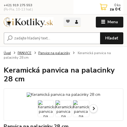
0
ks
+421 919 275 553
za
0 €
(Po-Pia, 10-13 hod.)
Menu
Hľadať
Úvod
PANVICE
Panvice na palacinky
Keramická panvica na
palacinky 28 cm
Keramická panvica na palacinky
28 cm
Panvica na palacinky 28 cm