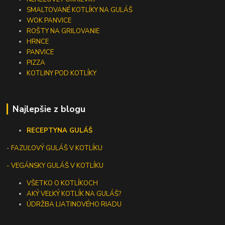
SMALTOVANÉ KOTLÍKY NA GULÁŠ
WOK PANVICE
ROŠTY NA GRILOVANIE
HRNCE
PANVICE
PIZZA
KOTLINY POD KOTLÍKY
Najlepšie z blogu
RECEPTY
NA GULÁŠ
-
FAZUĽOVÝ GULÁŠ V KOTLÍKU
- VEGÁNSKY GULÁŠ V KOTLÍKU
VŠETKO O KOTLÍKOCH
AKÝ VEĽKÝ KOTLÍK NA GULÁŠ?
ÚDRŽBA LIATINOVÉHO RIADU