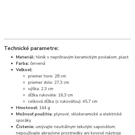
Technické parametre:
Materiál:
hliník s nepriľnavým keramickým povlakom, plast
Farba:
červená
Veľkosť:
priemer hore: 28 cm
priemer dole: 27,3 cm
výška: 2,3 cm
dĺžka rukoväte: 16,3 cm
celková dĺžka (s rukoväťou): 45,7 cm
Hmotnosť:
144 g
Možnosť použitia:
plynové, sklokeramické a elektrické
sporáky
Čistenie:
umývajte neutrálnym tekutým saponátom;
nepoužívajte abrazívne prostriedky ani kovové nástroje