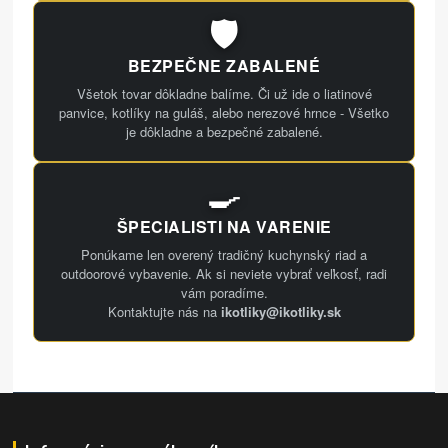
🛡️
BEZPEČNE ZABALENÉ
Všetok tovar dôkladne balíme. Či už ide o liatinové
panvice, kotlíky na guláš, alebo nerezové hrnce - Všetko
je dôkladne a bezpečné zabalené.
🍳
ŠPECIALISTI NA VARENIE
Ponúkame len overený tradičný kuchynský riad a
outdoorové vybavenie. Ak si neviete vybrať veľkosť, radi
vám poradíme.
Kontaktujte nás na
ikotliky@ikotliky.sk