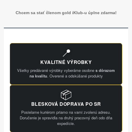
Chcem sa stať členom gold iKlub-u úplne zdarma!
📍
KVALITNÉ VÝROBKY
Všetky predávané výrobky vyberáme osobne
s dôrazom
na kvalitu
. Overené a odskúšané produkty
📦
BLESKOVÁ DOPRAVA PO SR
Posielame kuriérom priamo na vami zvolenú adresu.
Doručenie je spravidla na druhý pracovný deň odo dňa
expedície.