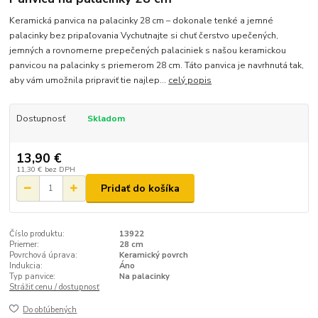
Keramická panvica na palacinky 28 cm – dokonale tenké a jemné
palacinky bez pripaľovania Vychutnajte si chuť čerstvo upečených,
jemných a rovnomerne prepečených palaciniek s našou keramickou
panvicou na palacinky s priemerom 28 cm. Táto panvica je navrhnutá tak,
aby vám umožnila pripraviť tie najlep...
celý popis
Dostupnosť
Skladom
13,90 €
11,30 €
bez DPH
Pridať do košíka
Číslo produktu:
13922
Priemer:
28 cm
Povrchová úprava:
Keramický povrch
Indukcia:
Áno
Typ panvice:
Na palacinky
Strážiť cenu / dostupnosť
Do obľúbených