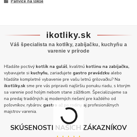
Panvice na lokše
ikotliky.sk
Váš špecialista na kotlíky, zabíjačku, kuchyňu a
varenie v prírode
Hľadáte poctivý
kotlík na guláš
, kvalitnú
kotlinu na zabíjačku,
vybavujete si
kuchyňu,
zariaďujete
gastro pravádzku
alebo
hľadáte kompletné vybavenie pre vašu letnú grilovačku? Na
ikotliky.sk
sme pre vás pripravili najširšiu ponuku riadu, s ktorým
sa varenie pod holým nebom stane zážitkom. Špecializujeme sa
na predaj tradičných aj moderných riešení pre každého od
poľovníkov, rybárov,
gastro
až po rodiny aj profesionálnych
majstrov varenia.
SKÚSENOSTI NAŠICH ZÁKAZNÍKOV