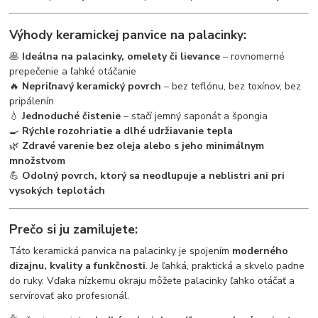
Výhody keramickej panvice na palacinky:
🥞
Ideálna na palacinky, omelety či lievance
– rovnomerné
prepečenie a ľahké otáčanie
🔥
Nepriľnavý keramický povrch
– bez teflónu, bez toxínov, bez
pripálenín
💧
Jednoduché čistenie
– stačí jemný saponát a špongia
🍳
Rýchle rozohriatie a dlhé udržiavanie tepla
🌿
Zdravé varenie bez oleja alebo s jeho minimálnym
množstvom
💪
Odolný povrch, ktorý sa neodlupuje a neblistri ani pri
vysokých teplotách
Prečo si ju zamilujete:
Táto keramická panvica na palacinky je spojením
moderného
dizajnu, kvality a funkčnosti
. Je ľahká, praktická a skvelo padne
do ruky. Vďaka nízkemu okraju môžete palacinky ľahko otáčať a
servírovať ako profesionál.