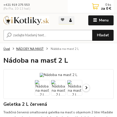
0
ks
+421 919 275 553
za
0 €
(Po-Pia, 10-13 hod.)
Menu
Hľadať
Úvod
NÁDOBY NA MASŤ
Nádoba na masť 2 L
Nádoba na masť 2 L
Geletka 2 L červená
Tradičná červená smaltovaná galetka na masť s objemom 2 litre Hľadáte