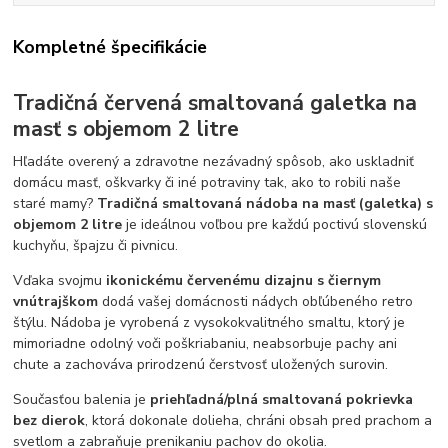
Kompletné špecifikácie
Tradičná červená smaltovaná galetka na
masť s objemom 2 litre
Hľadáte overený a zdravotne nezávadný spôsob, ako uskladniť
domácu masť, oškvarky či iné potraviny tak, ako to robili naše
staré mamy?
Tradičná smaltovaná nádoba na masť (galetka) s
objemom 2 litre
je ideálnou voľbou pre každú poctivú slovenskú
kuchyňu, špajzu či pivnicu.
Vďaka svojmu
ikonickému červenému dizajnu s čiernym
vnútrajškom
dodá vašej domácnosti nádych obľúbeného retro
štýlu. Nádoba je vyrobená z vysokokvalitného smaltu, ktorý je
mimoriadne odolný voči poškriabaniu, neabsorbuje pachy ani
chute a zachováva prirodzenú čerstvosť uložených surovin.
Současťou balenia je
priehľadná/plná smaltovaná pokrievka
bez dierok
, ktorá dokonale dolieha, chráni obsah pred prachom a
svetlom a zabraňuje prenikaniu pachov do okolia.