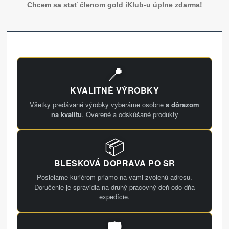
Chcem sa stať členom gold iKlub-u úplne zdarma!
📍
KVALITNÉ VÝROBKY
Všetky predávané výrobky vyberáme osobne
s dôrazom
na kvalitu
. Overené a odskúšané produkty
📦
BLESKOVÁ DOPRAVA PO SR
Posielame kuriérom priamo na vami zvolenú adresu.
Doručenie je spravidla na druhý pracovný deň odo dňa
expedície.
🛡️