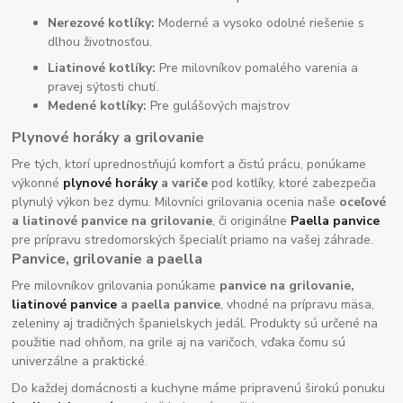
Nerezové kotlíky:
Moderné a vysoko odolné riešenie s
dlhou životnosťou.
Liatinové kotlíky:
Pre milovníkov pomalého varenia a
pravej sýtosti chutí.
Medené kotlíky:
Pre gulášových majstrov
Plynové horáky a grilovanie
Pre tých, ktorí uprednostňujú komfort a čistú prácu, ponúkame
výkonné
plynové horáky
a variče
pod kotlíky, ktoré zabezpečia
plynulý výkon bez dymu. Milovníci grilovania ocenia naše
oceľové
a liatinové panvice na grilovanie
, či originálne
Paella panvice
pre prípravu stredomorských špecialít priamo na vašej záhrade.
Panvice, grilovanie a paella
Pre milovníkov grilovania ponúkame
panvice na grilovanie,
liatinové panvice
a paella panvice
, vhodné na prípravu mäsa,
zeleniny aj tradičných španielskych jedál. Produkty sú určené na
použitie nad ohňom, na grile aj na varičoch, vďaka čomu sú
univerzálne a praktické.
Do každej domácnosti a kuchyne máme pripravenú širokú ponuku