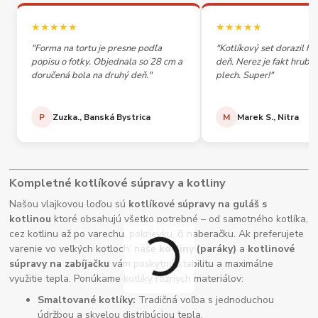
★★★★★
★★★★★
"Forma na tortu je presne podľa
"Kotlíkový set dorazil h
popisu o fotky. Objednala so 28 cm a
deň. Nerez je fakt hrubý,
doručená bola na druhý deň."
plech. Super!"
P
Zuzka., Banská Bystrica
M
Marek S., Nitra
Kompletné kotlíkové súpravy a kotliny
Našou vlajkovou loďou sú
kotlíkové súpravy na guláš s
kotlinou
ktoré obsahujú všetko potrebné – od samotného kotlíka,
cez kotlinu až po varechu, pokrievku, či naberačku. Ak preferujete
varenie vo veľkých kotloch, naše
kotliny (paráky)
a
kotlinové
súpravy na zabíjačku
vám poskytnú stabilitu a maximálne
využitie tepla. Ponúkame kotlíky rôznych materiálov:
Smaltované kotlíky:
Tradičná voľba s jednoduchou
údržbou a skvelou distribúciou tepla.