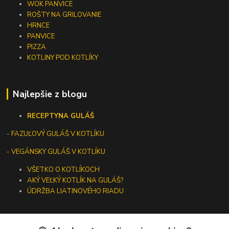
WOK PANVICE
ROŠTY NA GRILOVANIE
HRNCE
PANVICE
PIZZA
KOTLINY POD KOTLÍKY
Najlepšie z blogu
RECEPTY
NA GULÁŠ
-
FAZUĽOVÝ GULÁŠ V KOTLÍKU
- VEGÁNSKY GULÁŠ V KOTLÍKU
VŠETKO O KOTLÍKOCH
AKÝ VEĽKÝ KOTLÍK NA GULÁŠ?
ÚDRŽBA LIATINOVÉHO RIADU