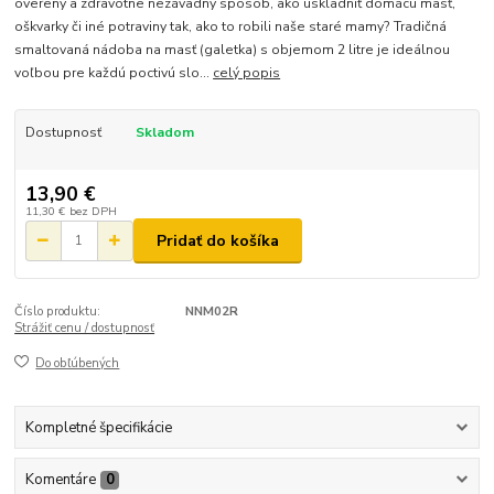
overený a zdravotne nezávadný spôsob, ako uskladniť domácu masť,
oškvarky či iné potraviny tak, ako to robili naše staré mamy? Tradičná
smaltovaná nádoba na masť (galetka) s objemom 2 litre je ideálnou
voľbou pre každú poctivú slo...
celý popis
Dostupnosť
Skladom
13,90 €
11,30 €
bez DPH
Pridať do košíka
Číslo produktu:
NNM02R
Strážiť cenu / dostupnosť
Do obľúbených
Kompletné špecifikácie
Komentáre
0