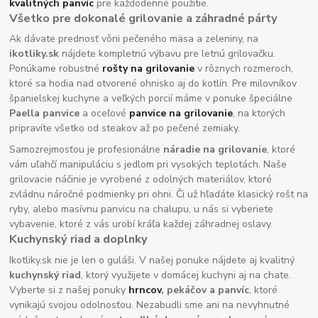
kvalitných panvíc
pre každodenné použitie.
Všetko pre dokonalé grilovanie a záhradné párty
Ak dávate prednosť vôni pečeného mäsa a zeleniny, na
ikotliky.sk
nájdete kompletnú výbavu pre letnú grilovačku.
Ponúkame robustné
rošty na grilovanie
v rôznych rozmeroch,
ktoré sa hodia nad otvorené ohnisko aj do kotlín. Pre milovníkov
španielskej kuchyne a veľkých porcií máme v ponuke špeciálne
Paella panvice
a oceľové
panvice na grilovanie
, na ktorých
pripravíte všetko od steakov až po pečené zemiaky.
Samozrejmosťou je profesionálne
náradie na grilovanie
, ktoré
vám uľahčí manipuláciu s jedlom pri vysokých teplotách. Naše
grilovacie náčinie je vyrobené z odolných materiálov, ktoré
zvládnu náročné podmienky pri ohni. Či už hľadáte klasický rošt na
ryby, alebo masívnu panvicu na chalupu, u nás si vyberiete
vybavenie, ktoré z vás urobí kráľa každej záhradnej oslavy.
Kuchynský riad a doplnky
Ikotliky.sk nie je len o guláši. V našej ponuke nájdete aj kvalitný
kuchynský riad
, ktorý využijete v domácej kuchyni aj na chate.
Vyberte si z našej ponuky
hrncov
, pekáčov a panvíc
, ktoré
vynikajú svojou odolnosťou. Nezabudli sme ani na nevyhnutné