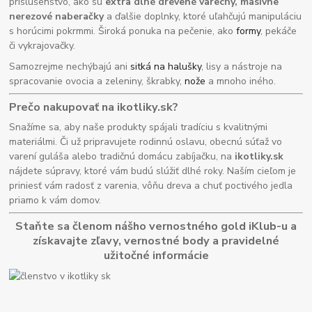
príslušenstvo, ako sú
extra dlhé drevené varechy, masívne
nerezové naberačky
a ďalšie doplnky, ktoré uľahčujú manipuláciu
s horúcimi pokrmmi. Široká ponuka na pečenie, ako
formy
, pekáče
či vykrajovačky.
Samozrejme nechýbajú ani
sitká na halušky
, lisy a nástroje na
spracovanie ovocia a zeleniny, škrabky,
nože
a mnoho iného.
Prečo nakupovať na ikotliky.sk?
Snažíme sa, aby naše produkty spájali tradíciu s kvalitnými
materiálmi. Či už pripravujete rodinnú oslavu, obecnú súťaž vo
varení guláša alebo tradičnú domácu zabíjačku, na
ikotliky.sk
nájdete súpravy, ktoré vám budú slúžiť dlhé roky. Naším cieľom je
priniesť vám radosť z varenia, vôňu dreva a chuť poctivého jedla
priamo k vám domov.
Staňte sa členom nášho vernostného gold iKlub-u a
získavajte zľavy, vernostné body a pravidelné
užitočné informácie