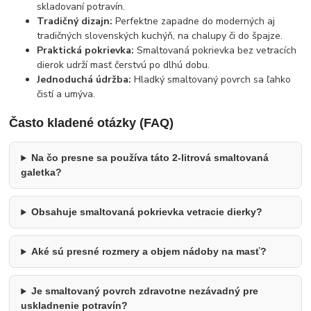
skladovaní potravín.
Tradičný dizajn:
Perfektne zapadne do moderných aj
tradičných slovenských kuchýň, na chalupy či do špajze.
Praktická pokrievka:
Smaltovaná pokrievka bez vetracích
dierok udrží masť čerstvú po dlhú dobu.
Jednoduchá údržba:
Hladký smaltovaný povrch sa ľahko
čistí a umýva.
Často kladené otázky (FAQ)
Na čo presne sa používa táto 2-litrová smaltovaná
galetka?
Obsahuje smaltovaná pokrievka vetracie dierky?
Aké sú presné rozmery a objem nádoby na masť?
Je smaltovaný povrch zdravotne nezávadný pre
uskladnenie potravín?