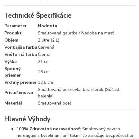
Technické Špecifikácie
Parameter
Hodnota
Produkt
Smaltovaná galetka / Nádoba na masť
Objem
2 litre (2 L)
Vonkajšia farba
Červená
Vnútorná farba
Čierna
Výška
21 cm
Spodný
16 cm
priemer
Vrchný priemer
12,6 cm
Smaltovaná pokrievka bez dierok (Súčasť
Príslušenstvo
balenia)
Materiál
Smaltovaná oceľ
Hlavné Výhody
100% Zdravotná nezávadnosť:
Smaltovaný povrch
nereaguje s kyselinami ani tukmi, čo zaručuje bezpečnosť pri