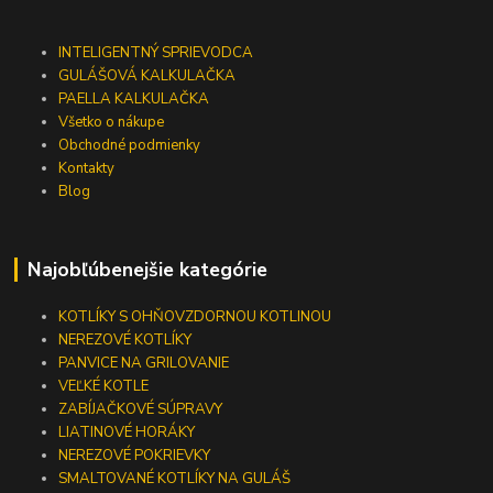
INTELIGENTNÝ SPRIEVODCA
GULÁŠOVÁ KALKULAČKA
PAELLA KALKULAČKA
Všetko o nákupe
Obchodné podmienky
Kontakty
Blog
Najobľúbenejšie kategórie
KOTLÍKY S OHŇOVZDORNOU KOTLINOU
NEREZOVÉ KOTLÍKY
PANVICE NA GRILOVANIE
VEĽKÉ KOTLE
ZABÍJAČKOVÉ SÚPRAVY
LIATINOVÉ HORÁKY
NEREZOVÉ POKRIEVKY
SMALTOVANÉ KOTLÍKY NA GULÁŠ