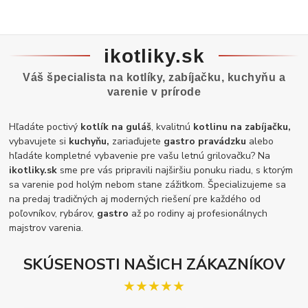
ikotliky.sk
Váš špecialista na kotlíky, zabíjačku, kuchyňu a
varenie v prírode
Hľadáte poctivý
kotlík na guláš
, kvalitnú
kotlinu na zabíjačku,
vybavujete si
kuchyňu,
zariaďujete
gastro pravádzku
alebo
hľadáte kompletné vybavenie pre vašu letnú grilovačku? Na
ikotliky.sk
sme pre vás pripravili najširšiu ponuku riadu, s ktorým
sa varenie pod holým nebom stane zážitkom. Špecializujeme sa
na predaj tradičných aj moderných riešení pre každého od
poľovníkov, rybárov,
gastro
až po rodiny aj profesionálnych
majstrov varenia.
SKÚSENOSTI NAŠICH ZÁKAZNÍKOV
★★★★★