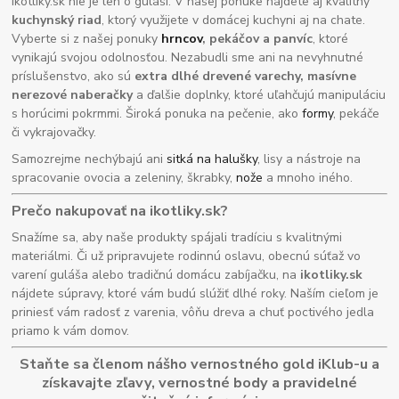
Ikotliky.sk nie je len o guláši. V našej ponuke nájdete aj kvalitný
kuchynský riad
, ktorý využijete v domácej kuchyni aj na chate.
Vyberte si z našej ponuky
hrncov
, pekáčov a panvíc
, ktoré
vynikajú svojou odolnosťou. Nezabudli sme ani na nevyhnutné
príslušenstvo, ako sú
extra dlhé drevené varechy, masívne
nerezové naberačky
a ďalšie doplnky, ktoré uľahčujú manipuláciu
s horúcimi pokrmmi. Široká ponuka na pečenie, ako
formy
, pekáče
či vykrajovačky.
Samozrejme nechýbajú ani
sitká na halušky
, lisy a nástroje na
spracovanie ovocia a zeleniny, škrabky,
nože
a mnoho iného.
Prečo nakupovať na ikotliky.sk?
Snažíme sa, aby naše produkty spájali tradíciu s kvalitnými
materiálmi. Či už pripravujete rodinnú oslavu, obecnú súťaž vo
varení guláša alebo tradičnú domácu zabíjačku, na
ikotliky.sk
nájdete súpravy, ktoré vám budú slúžiť dlhé roky. Naším cieľom je
priniesť vám radosť z varenia, vôňu dreva a chuť poctivého jedla
priamo k vám domov.
Staňte sa členom nášho vernostného gold iKlub-u a
získavajte zľavy, vernostné body a pravidelné