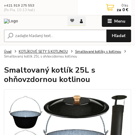
0
ks
+421 919 275 553
za
0 €
(Po-Pia, 10-13 hod.)
Menu
Hľadať
Úvod
KOTLÍKOVÉ SETY S KOTLINOU
Smaltované kotlíky s kotlinou
Smaltovaný kotlík 25L s ohňovzdornou kotlinou
Smaltovaný kotlík 25L s
ohňovzdornou kotlinou