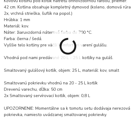
Kovovú kotlinu pod kotlík natretú ohňovzdornou farbou, priemer:
42 cm. Kotlina obsahuje kompletný dymovod (koleno, domová rúra
2x, vrchná strieška, šuflík na popol.)
Hrúbka: 1 mm
Materiál: kov.
Náter: žiaruvzdorná náterová farba do 700 °C.
Farba: čierna / šedá.
Vyššie telo kotliny pre väčší komfort pri varení gulášu.
Vhodná pod nami predávané 20 L - 25 L kotlíky na guláš.
Smaltovaný gulášový kotlík, objem: 25 L, materiál: kov, smalt
Smaltovanú pokrievku vhodnú na 20 - 25 L kotlík
Drevenú varechu, dĺžka: 50 cm
2x Smaltovaný servírovací kotlík, objem: 0,8 L
UPOZORNENIE: Momentálne sa k tomotu setu dodávaja nerezová
pokrievka, namiesto uvádzanej smaltovanej pokrievky.