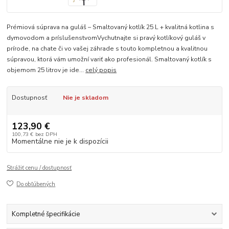
Prémiová súprava na guláš – Smaltovaný kotlík 25 L + kvalitná kotlina s
dymovodom a príslušenstvomVychutnajte si pravý kotlíkový guláš v
prírode, na chate či vo vašej záhrade s touto kompletnou a kvalitnou
súpravou, ktorá vám umožní variť ako profesionál. Smaltovaný kotlík s
objemom 25 litrov je ide...
celý popis
Dostupnosť
Nie je skladom
123,90 €
100,73 €
bez DPH
Momentálne nie je k dispozícii
Strážiť cenu / dostupnosť
Do obľúbených
Kompletné špecifikácie