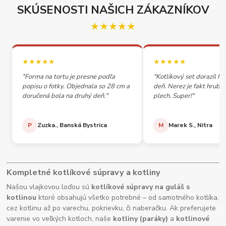
SKÚSENOSTI NAŠICH ZÁKAZNÍKOV
★★★★★
★★★★★
★★★★★
"Forma na tortu je presne podľa
"Kotlíkový set dorazil h
popisu o fotky. Objednala so 28 cm a
deň. Nerez je fakt hrubý,
doručená bola na druhý deň."
plech. Super!"
P
Zuzka., Banská Bystrica
M
Marek S., Nitra
Kompletné kotlíkové súpravy a kotliny
Našou vlajkovou loďou sú
kotlíkové súpravy na guláš s
kotlinou
ktoré obsahujú všetko potrebné – od samotného kotlíka,
cez kotlinu až po varechu, pokrievku, či naberačku. Ak preferujete
varenie vo veľkých kotloch, naše
kotliny (paráky)
a
kotlinové