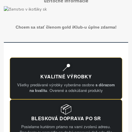
užitočné informácie
Chcem sa stať členom gold iKlub-u úplne zdarma!
📍
KVALITNÉ VÝROBKY
Všetky predávané výrobky vyberáme osobne
s dôrazom
na kvalitu
. Overené a odskúšané produkty
📦
BLESKOVÁ DOPRAVA PO SR
Posielame kuriérom priamo na vami zvolenú adresu.