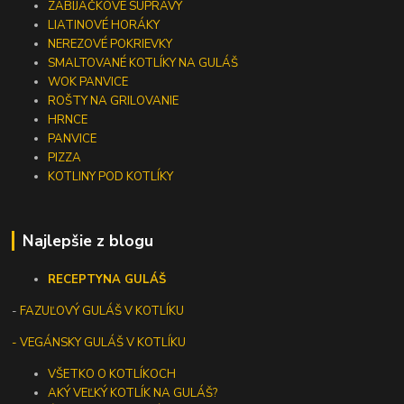
ZABÍJAČKOVÉ SÚPRAVY
LIATINOVÉ HORÁKY
NEREZOVÉ POKRIEVKY
SMALTOVANÉ KOTLÍKY NA GULÁŠ
WOK PANVICE
ROŠTY NA GRILOVANIE
HRNCE
PANVICE
PIZZA
KOTLINY POD KOTLÍKY
Najlepšie z blogu
RECEPTY
NA GULÁŠ
-
FAZUĽOVÝ GULÁŠ V KOTLÍKU
- VEGÁNSKY GULÁŠ V KOTLÍKU
VŠETKO O KOTLÍKOCH
AKÝ VEĽKÝ KOTLÍK NA GULÁŠ?