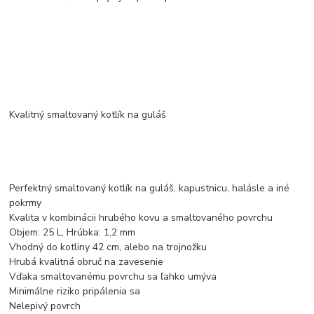
Kvalitný smaltovaný kotlík na guláš
Perfektný smaltovaný kotlík na guláš, kapustnicu, halásle a iné
pokrmy
Kvalita v kombinácii hrubého kovu a smaltovaného povrchu
Objem: 25 L, Hrúbka: 1,2 mm
Vhodný do kotliny 42 cm, alebo na trojnožku
Hrubá kvalitná obruč na zavesenie
Vďaka smaltovanému povrchu sa ľahko umýva
Minimálne riziko pripálenia sa
Nelepivý povrch