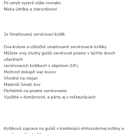
Po umytí vyzerá stále rovnako
Nízka údržba a starostlivosť
2x Smaltovaný servírovací kotlík
Dva krásne a užitočné smaltované servírovacie kotlíky
Môžete svoj chutný guláš servírovať priamo v týchto dvoch
užastných
servírovacích kotlíkoch s objemom 0,8 L
Možnosť dokúpiť viac kusov
Vhodné na stojan
Materiál Smalt, kov
Perfektné na priame servírovanie
Využitie v domácnosti, a párty aj v reštauráciach
Kotlíková súprava na guláš v kombinácii ohňovzdornej kotliny a