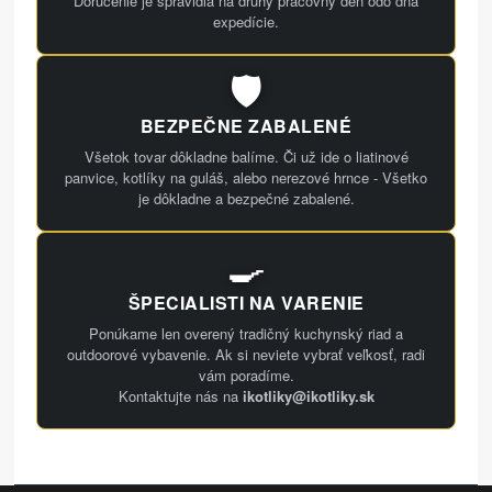
Doručenie je spravidla na druhý pracovný deň odo dňa
expedície.
🛡️
BEZPEČNE ZABALENÉ
Všetok tovar dôkladne balíme. Či už ide o liatinové
panvice, kotlíky na guláš, alebo nerezové hrnce - Všetko
je dôkladne a bezpečné zabalené.
🍳
ŠPECIALISTI NA VARENIE
Ponúkame len overený tradičný kuchynský riad a
outdoorové vybavenie. Ak si neviete vybrať veľkosť, radi
vám poradíme.
Kontaktujte nás na
ikotliky@ikotliky.sk