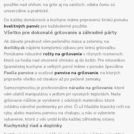
použitie nad ohňom, na grile aj na varičoch, vďaka čomu sú
univerzálne a praktické.
Do každej domácnosti a kuchyne máme pripravenú širokú ponuku
kvalitných panvíc
pre každodenné použitie.
Všetko pre dokonalé grilovanie a záhradné párty
Ak dávate prednosť vôni pečeného mäsa a zeleniny, na
ikotliky.sk
nájdete kompletnú výbavu pre letnú grilovačku.
Ponúkame robustné
rošty na grilovanie
v rôznych rozmeroch,
ktoré sa hodia nad otvorené ohnisko aj do kotlín. Pre milovníkov
španielskej kuchyne a veľkých porcií máme v ponuke špeciálne
Paella panvice
a oceľové
panvice na grilovanie
, na ktorých
pripravíte všetko od steakov až po pečené zemiaky.
Samozrejmosťou je profesionálne
náradie na grilovanie
, ktoré
vám uľahčí manipuláciu s jedlom pri vysokých teplotách. Naše
grilovacie náčinie je vyrobené z odolných materiálov, ktoré
zvládnu náročné podmienky pri ohni. Či už hľadáte klasický rošt na
ryby, alebo masívnu panvicu na chalupu, u nás si vyberiete
vybavenie, ktoré z vás urobí kráľa každej záhradnej oslavy.
Kuchynský riad a doplnky