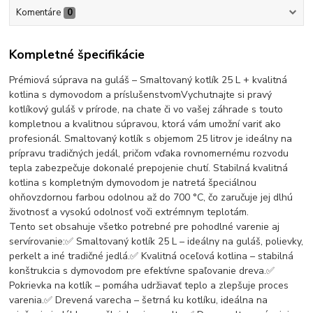
Komentáre
0
Kompletné špecifikácie
Prémiová súprava na guláš – Smaltovaný kotlík 25 L + kvalitná
kotlina s dymovodom a príslušenstvomVychutnajte si pravý
kotlíkový guláš v prírode, na chate či vo vašej záhrade s touto
kompletnou a kvalitnou súpravou, ktorá vám umožní variť ako
profesionál. Smaltovaný kotlík s objemom 25 litrov je ideálny na
prípravu tradičných jedál, pričom vďaka rovnomernému rozvodu
tepla zabezpečuje dokonalé prepojenie chutí. Stabilná kvalitná
kotlina s kompletným dymovodom je natretá špeciálnou
ohňovzdornou farbou odolnou až do 700 °C, čo zaručuje jej dlhú
životnosť a vysokú odolnosť voči extrémnym teplotám.
Tento set obsahuje všetko potrebné pre pohodlné varenie aj
servírovanie:✅ Smaltovaný kotlík 25 L – ideálny na guláš, polievky,
perkelt a iné tradičné jedlá.✅ Kvalitná oceľová kotlina – stabilná
konštrukcia s dymovodom pre efektívne spaľovanie dreva.✅
Pokrievka na kotlík – pomáha udržiavať teplo a zlepšuje proces
varenia.✅ Drevená varecha – šetrná ku kotlíku, ideálna na