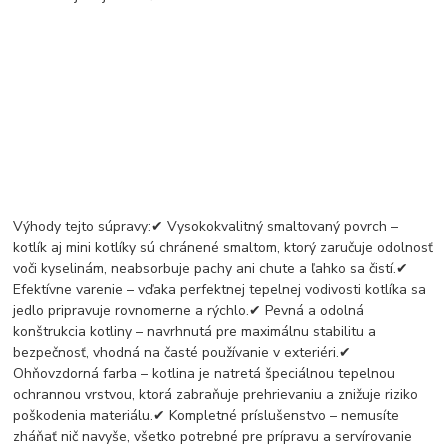
Výhody tejto súpravy:✔ Vysokokvalitný smaltovaný povrch –
kotlík aj mini kotlíky sú chránené smaltom, ktorý zaručuje odolnosť
voči kyselinám, neabsorbuje pachy ani chute a ľahko sa čistí.✔
Efektívne varenie – vďaka perfektnej tepelnej vodivosti kotlíka sa
jedlo pripravuje rovnomerne a rýchlo.✔ Pevná a odolná
konštrukcia kotliny – navrhnutá pre maximálnu stabilitu a
bezpečnosť, vhodná na časté používanie v exteriéri.✔
Ohňovzdorná farba – kotlina je natretá špeciálnou tepelnou
ochrannou vrstvou, ktorá zabraňuje prehrievaniu a znižuje riziko
poškodenia materiálu.✔ Kompletné príslušenstvo – nemusíte
zháňať nič navyše, všetko potrebné pre prípravu a servírovanie