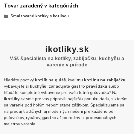
Tovar zaradený v kategóriách
Smaltované kotlíky s kotlinou
ikotliky.sk
Váš špecialista na kotlíky, zabíjačku, kuchyňu a
varenie v prírode
Hľadáte poctivý
kotlík na guláš
, kvalitnú
kotlinu na zabíjačku,
vybavujete si
kuchyňu,
zariaďujete
gastro pravádzku
alebo
hľadáte kompletné vybavenie pre vašu letnú grilovačku? Na
ikotliky.sk
sme pre vás pripravili najširšiu ponuku riadu, s ktorým
sa varenie pod holým nebom stane zážitkom. Špecializujeme sa
na predaj tradičných aj moderných riešení pre každého od
poľovníkov, rybárov,
gastro
až po rodiny aj profesionálnych
majstrov varenia.