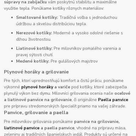
súpravy na zabíjačku
vám poskytnú stabilitu a maximálne
využitie tepla. Ponúkame kotlíky rôznych materiálov:
Smaltované kotlíky:
Tradičná voľba s jednoduchou
údržbou a skvelou distribúciou tepla.
Nerezové kotlíky:
Moderné a vysoko odolné riešenie s
dlhou životnosťou.
Liatinové kotlíky:
Pre milovníkov pomalého varenia a
pravej sýtosti chutí.
Medené kotlíky:
Pre gulášových majstrov
Plynové horáky a grilovanie
Pre tých, ktorí uprednostňujú komfort a čistú prácu, ponúkame
výkonné
plynové horáky
a variče
pod kotlíky, ktoré zabezpečia
plynulý výkon bez dymu. Milovníci grilovania ocenia naše
oceľové
a liatinové panvice na grilovanie
, či originálne
Paella panvice
pre prípravu stredomorských špecialít priamo na vašej záhrade.
Panvice, grilovanie a paella
Pre milovníkov grilovania ponúkame
panvice na grilovanie,
liatinové panvice
a paella panvice
, vhodné na prípravu mäsa,
zeleniny aj tradičných španielskych jedál. Produkty sú určené na