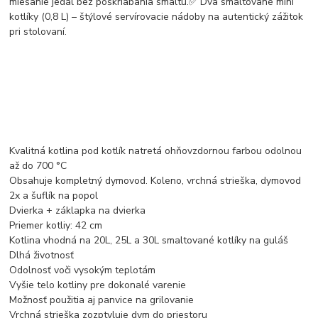
miešanie jedál bez poškriabania smaltu.✅ Dva smaltované mini
kotlíky (0,8 L) – štýlové servírovacie nádoby na autentický zážitok
pri stolovaní.
Kvalitná kotlina pod kotlík natretá ohňovzdornou farbou odolnou
až do 700 °C
Obsahuje kompletný dymovod. Koleno, vrchná strieška, dymovod
2x a šuflík na popol
Dvierka + záklapka na dvierka
Priemer kotliy: 42 cm
Kotlina vhodná na 20L, 25L a 30L smaltované kotlíky na guláš
Dlhá životnosť
Odolnosť voči vysokým teplotám
Vyšie telo kotliny pre dokonalé varenie
Možnosť použitia aj panvice na grilovanie
Vrchná strieška zozptyluje dym do priestoru