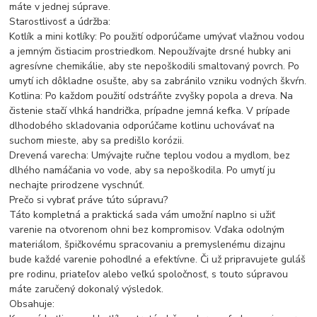
máte v jednej súprave.
Starostlivosť a údržba:
Kotlík a mini kotlíky: Po použití odporúčame umývať vlažnou vodou
a jemným čistiacim prostriedkom. Nepoužívajte drsné hubky ani
agresívne chemikálie, aby ste nepoškodili smaltovaný povrch. Po
umytí ich dôkladne osušte, aby sa zabránilo vzniku vodných škvŕn.
Kotlina: Po každom použití odstráňte zvyšky popola a dreva. Na
čistenie stačí vlhká handrička, prípadne jemná kefka. V prípade
dlhodobého skladovania odporúčame kotlinu uchovávať na
suchom mieste, aby sa predišlo korózii.
Drevená varecha: Umývajte ručne teplou vodou a mydlom, bez
dlhého namáčania vo vode, aby sa nepoškodila. Po umytí ju
nechajte prirodzene vyschnúť.
Prečo si vybrať práve túto súpravu?
Táto kompletná a praktická sada vám umožní naplno si užiť
varenie na otvorenom ohni bez kompromisov. Vďaka odolným
materiálom, špičkovému spracovaniu a premyslenému dizajnu
bude každé varenie pohodlné a efektívne. Či už pripravujete guláš
pre rodinu, priateľov alebo veľkú spoločnosť, s touto súpravou
máte zaručený dokonalý výsledok.
Obsahuje: