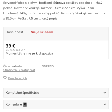
červenej farbe s bielymi bodkami. Súprava pekáčov obsahuje: Malý
pekáč Rozmery: Vonkajší rozmer: 34 cm x 22,5 cm. Výška : 7 cm.
Hmotnosť: 740 g Stredne veľký pekáč Rozmery: Vonkajší rozmer: 38 cm
x 25,5 cm. Výška : 7,5 cm. ...
celý popis
Dostupnosť
Nie je skladom
39 €
31,71 €
bez DPH
Momentálne nie je k dispozícii
Číslo produktu:
3SPRED
Strážiť cenu / dostupnosť
Do obľúbených
Kompletné špecifikácie
Komentáre
0