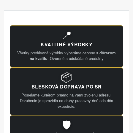
📍
KVALITNÉ VÝROBKY
Všetky predávané výrobky vyberáme osobne
s dôrazom
na kvalitu
. Overené a odskúšané produkty
📦
BLESKOVÁ DOPRAVA PO SR
Posielame kuriérom priamo na vami zvolenú adresu.
Doručenie je spravidla na druhý pracovný deň odo dňa
expedície.
🛡️