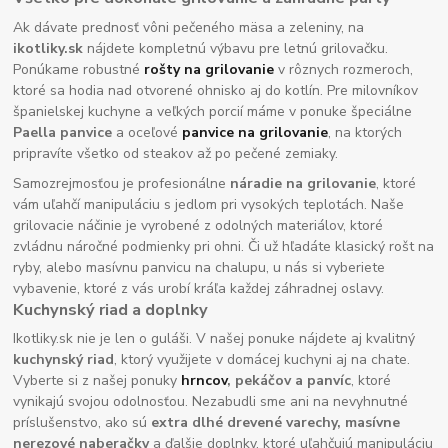
Ak dávate prednosť vôni pečeného mäsa a zeleniny, na
ikotliky.sk
nájdete kompletnú výbavu pre letnú grilovačku.
Ponúkame robustné
rošty na grilovanie
v rôznych rozmeroch,
ktoré sa hodia nad otvorené ohnisko aj do kotlín. Pre milovníkov
španielskej kuchyne a veľkých porcií máme v ponuke špeciálne
Paella panvice
a oceľové
panvice na grilovanie
, na ktorých
pripravíte všetko od steakov až po pečené zemiaky.
Samozrejmosťou je profesionálne
náradie na grilovanie
, ktoré
vám uľahčí manipuláciu s jedlom pri vysokých teplotách. Naše
grilovacie náčinie je vyrobené z odolných materiálov, ktoré
zvládnu náročné podmienky pri ohni. Či už hľadáte klasický rošt na
ryby, alebo masívnu panvicu na chalupu, u nás si vyberiete
vybavenie, ktoré z vás urobí kráľa každej záhradnej oslavy.
Kuchynský riad a doplnky
Ikotliky.sk nie je len o guláši. V našej ponuke nájdete aj kvalitný
kuchynský riad
, ktorý využijete v domácej kuchyni aj na chate.
Vyberte si z našej ponuky
hrncov
, pekáčov a panvíc
, ktoré
vynikajú svojou odolnosťou. Nezabudli sme ani na nevyhnutné
príslušenstvo, ako sú
extra dlhé drevené varechy, masívne
nerezové naberačky
a ďalšie doplnky, ktoré uľahčujú manipuláciu