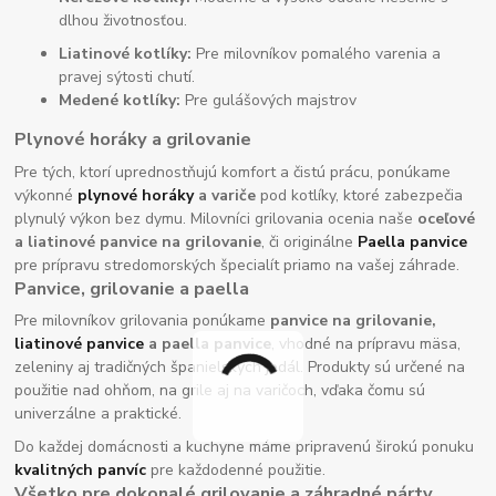
dlhou životnosťou.
Liatinové kotlíky:
Pre milovníkov pomalého varenia a
pravej sýtosti chutí.
Medené kotlíky:
Pre gulášových majstrov
Plynové horáky a grilovanie
Pre tých, ktorí uprednostňujú komfort a čistú prácu, ponúkame
výkonné
plynové horáky
a variče
pod kotlíky, ktoré zabezpečia
plynulý výkon bez dymu. Milovníci grilovania ocenia naše
oceľové
a liatinové panvice na grilovanie
, či originálne
Paella panvice
pre prípravu stredomorských špecialít priamo na vašej záhrade.
Panvice, grilovanie a paella
Pre milovníkov grilovania ponúkame
panvice na grilovanie,
liatinové panvice
a paella panvice
, vhodné na prípravu mäsa,
zeleniny aj tradičných španielskych jedál. Produkty sú určené na
použitie nad ohňom, na grile aj na varičoch, vďaka čomu sú
univerzálne a praktické.
Do každej domácnosti a kuchyne máme pripravenú širokú ponuku
kvalitných panvíc
pre každodenné použitie.
Všetko pre dokonalé grilovanie a záhradné párty