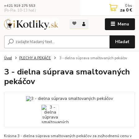
0
ks
+421 919 275 553
za
0 €
(Po-Pia, 10-13 hod.)
Menu
Hľadať
Úvod
PLECHY A PEKÁČE
3 - dielna súprava smaltovaných pekáčov
3 - dielna súprava smaltovaných
pekáčov
Krásna 3 - dielna súprava smaltovaných pekáčov za zvýhodnenú cenu v