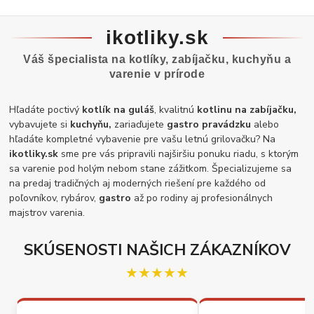
ikotliky.sk
Váš špecialista na kotlíky, zabíjačku, kuchyňu a
varenie v prírode
Hľadáte poctivý
kotlík na guláš
, kvalitnú
kotlinu na zabíjačku,
vybavujete si
kuchyňu,
zariaďujete
gastro pravádzku
alebo
hľadáte kompletné vybavenie pre vašu letnú grilovačku? Na
ikotliky.sk
sme pre vás pripravili najširšiu ponuku riadu, s ktorým
sa varenie pod holým nebom stane zážitkom. Špecializujeme sa
na predaj tradičných aj moderných riešení pre každého od
poľovníkov, rybárov,
gastro
až po rodiny aj profesionálnych
majstrov varenia.
SKÚSENOSTI NAŠICH ZÁKAZNÍKOV
★★★★★