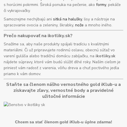
s horúcimi pokrmmi. Široká ponuka na pečenie, ako
formy
, pekáče
či vykrajovačky.
Samozrejme nechýbajú ani
sitká na halušky
, lisy a nástroje na
spracovanie ovocia a zeleniny, škrabky,
nože
a mnoho iného.
Prečo nakupovať na ikotliky.sk?
Snažíme sa, aby naše produkty spájali tradíciu s kvalitnými
materiálmi. Či už pripravujete rodinnú oslavu, obecnú súťaž vo
varení guláša alebo tradičnú domácu zabíjačku, na
ikotliky.sk
nájdete súpravy, ktoré vám budú slúžiť dlhé roky. Naším cieľom je
priniesť vám radosť z varenia, vôňu dreva a chuť poctivého jedla
priamo k vám domov.
Staňte sa členom nášho vernostného gold iKlub-u a
získavajte zľavy, vernostné body a pravidelné
užitočné informácie
Chcem sa stať členom gold iKlub-u úplne zdarma!