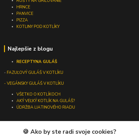
ROŠTY NA GRILOVANIE
HRNCE
PANVICE
PIZZA
KOTLINY POD KOTLÍKY
Najlepšie z blogu
RECEPTY
NA GULÁŠ
-
FAZUĽOVÝ GULÁŠ V KOTLÍKU
- VEGÁNSKY GULÁŠ V KOTLÍKU
VŠETKO O KOTLÍKOCH
AKÝ VEĽKÝ KOTLÍK NA GULÁŠ?
ÚDRŽBA LIATINOVÉHO RIADU
🍪 Ako by ste radi svoje cookies?