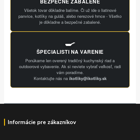
BEZPEČNE ZABALENÉ
Všetok tovar dôkladne balíme. Či už ide o liatinové
panvice, kotlíky na guláš, alebo nerezové hrnce - Všetko
je dôkladne a bezpečné zabalené.
🍳
ŠPECIALISTI NA VARENIE
Ponúkame len overený tradičný kuchynský riad a
outdoorové vybavenie. Ak si neviete vybrať veľkosť, radi
vám poradíme.
Kontaktujte nás na
ikotliky@ikotliky.sk
Informácie pre zákazníkov