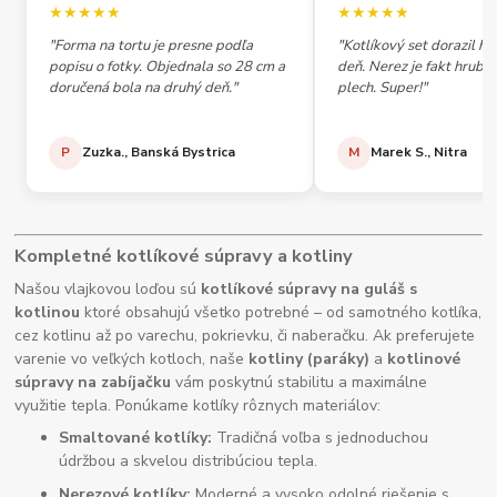
★★★★★
★★★★★
"Forma na tortu je presne podľa
"Kotlíkový set dorazil h
popisu o fotky. Objednala so 28 cm a
deň. Nerez je fakt hrubý,
doručená bola na druhý deň."
plech. Super!"
P
Zuzka., Banská Bystrica
M
Marek S., Nitra
Kompletné kotlíkové súpravy a kotliny
Našou vlajkovou loďou sú
kotlíkové súpravy na guláš s
kotlinou
ktoré obsahujú všetko potrebné – od samotného kotlíka,
cez kotlinu až po varechu, pokrievku, či naberačku. Ak preferujete
varenie vo veľkých kotloch, naše
kotliny (paráky)
a
kotlinové
súpravy na zabíjačku
vám poskytnú stabilitu a maximálne
využitie tepla. Ponúkame kotlíky rôznych materiálov:
Smaltované kotlíky:
Tradičná voľba s jednoduchou
údržbou a skvelou distribúciou tepla.
Nerezové kotlíky:
Moderné a vysoko odolné riešenie s