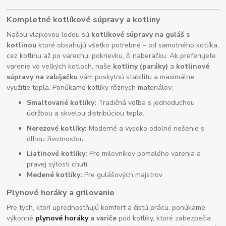
Kompletné kotlíkové súpravy a kotliny
Našou vlajkovou loďou sú
kotlíkové súpravy na guláš s
kotlinou
ktoré obsahujú všetko potrebné – od samotného kotlíka,
cez kotlinu až po varechu, pokrievku, či naberačku. Ak preferujete
varenie vo veľkých kotloch, naše
kotliny (paráky)
a
kotlinové
súpravy na zabíjačku
vám poskytnú stabilitu a maximálne
využitie tepla. Ponúkame kotlíky rôznych materiálov:
Smaltované kotlíky:
Tradičná voľba s jednoduchou
údržbou a skvelou distribúciou tepla.
Nerezové kotlíky:
Moderné a vysoko odolné riešenie s
dlhou životnosťou.
Liatinové kotlíky:
Pre milovníkov pomalého varenia a
pravej sýtosti chutí.
Medené kotlíky:
Pre gulášových majstrov
Plynové horáky a grilovanie
Pre tých, ktorí uprednostňujú komfort a čistú prácu, ponúkame
výkonné
plynové horáky
a variče
pod kotlíky, ktoré zabezpečia