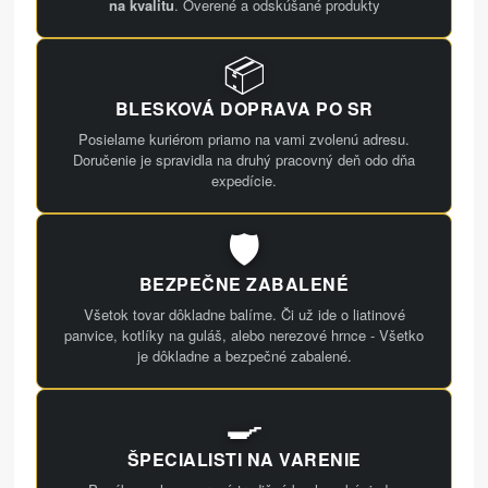
na kvalitu
. Overené a odskúšané produkty
📦
BLESKOVÁ DOPRAVA PO SR
Posielame kuriérom priamo na vami zvolenú adresu.
Doručenie je spravidla na druhý pracovný deň odo dňa
expedície.
🛡️
BEZPEČNE ZABALENÉ
Všetok tovar dôkladne balíme. Či už ide o liatinové
panvice, kotlíky na guláš, alebo nerezové hrnce - Všetko
je dôkladne a bezpečné zabalené.
🍳
ŠPECIALISTI NA VARENIE