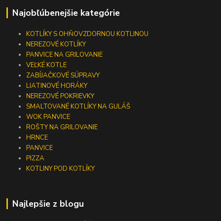
Najobľúbenejšie kategórie
KOTLÍKY S OHŇOVZDORNOU KOTLINOU
NEREZOVÉ KOTLÍKY
PANVICE NA GRILOVANIE
VEĽKÉ KOTLE
ZABÍJAČKOVÉ SÚPRAVY
LIATINOVÉ HORÁKY
NEREZOVÉ POKRIEVKY
SMALTOVANÉ KOTLÍKY NA GULÁŠ
WOK PANVICE
ROŠTY NA GRILOVANIE
HRNCE
PANVICE
PIZZA
KOTLINY POD KOTLÍKY
Najlepšie z blogu