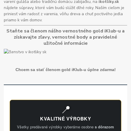
varení guláša alebo tradičnú domácu zabíjačku, na
ikotliky.sk
nájdete súpravy, ktoré vám budú slúžiť dlhé roky. Naším cieľom je
priniesť vám radosť z varenia, vôňu dreva a chuť poctivého jedla
priamo k vám domov.
Staňte sa členom nášho vernostného gold iKlub-u a
získavajte zľavy, vernostné body a pravidelné
užitočné informácie
Chcem sa stať členom gold iKlub-u úplne zdarma!
📍
KVALITNÉ VÝROBKY
Všetky predávané výrobky vyberáme osobne
s dôrazom