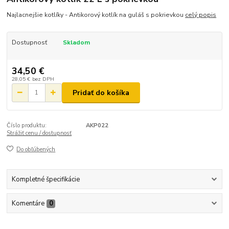
Najlacnejšie kotlíky - Antikorový kotlík na guláš s pokrievkou
celý popis
Dostupnosť
Skladom
34,50 €
28,05 €
bez DPH
Pridať do košíka
Číslo produktu:
AKP022
Strážiť cenu / dostupnosť
Do obľúbených
Kompletné špecifikácie
Komentáre
0