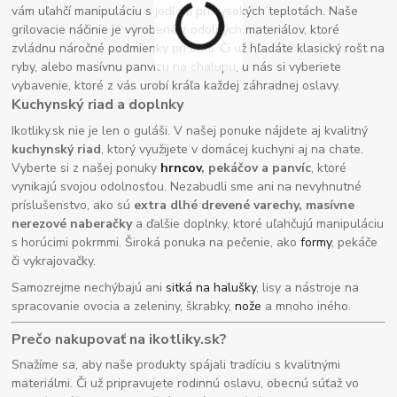
vám uľahčí manipuláciu s jedlom pri vysokých teplotách. Naše
grilovacie náčinie je vyrobené z odolných materiálov, ktoré
zvládnu náročné podmienky pri ohni. Či už hľadáte klasický rošt na
ryby, alebo masívnu panvicu na chalupu, u nás si vyberiete
vybavenie, ktoré z vás urobí kráľa každej záhradnej oslavy.
Kuchynský riad a doplnky
Ikotliky.sk nie je len o guláši. V našej ponuke nájdete aj kvalitný
kuchynský riad
, ktorý využijete v domácej kuchyni aj na chate.
Vyberte si z našej ponuky
hrncov
, pekáčov a panvíc
, ktoré
vynikajú svojou odolnosťou. Nezabudli sme ani na nevyhnutné
príslušenstvo, ako sú
extra dlhé drevené varechy, masívne
nerezové naberačky
a ďalšie doplnky, ktoré uľahčujú manipuláciu
s horúcimi pokrmmi. Široká ponuka na pečenie, ako
formy
, pekáče
či vykrajovačky.
Samozrejme nechýbajú ani
sitká na halušky
, lisy a nástroje na
spracovanie ovocia a zeleniny, škrabky,
nože
a mnoho iného.
Prečo nakupovať na ikotliky.sk?
Snažíme sa, aby naše produkty spájali tradíciu s kvalitnými
materiálmi. Či už pripravujete rodinnú oslavu, obecnú súťaž vo