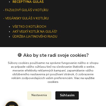
RECEPTY
NA GULÁŠ
-
FAZUĽOVÝ GULÁŠ V KOTLÍKU
- VEGÁNSKY GULÁŠ V KOTLÍKU
VŠETKO O KOTLÍKOCH
AKÝ VEĽKÝ KOTLÍK NA GULÁŠ?
ÚDRŽBA LIATINOVÉHO RIADU
🍪 Ako by ste radi svoje cookies?
Kontakty
Súbory cookies používame na správne fungovanie nášho e-shopu
av prípade vášho súhlasu tiež na sledovanie štatistík o webe,
meranie efektivity reklamných kampaní, zapamätanie vášho
+421 919 275 553
obľúbeného nastavenia pri používaní stránok, či zobrazenie
(Po-Pia, 10-13 hod.)
reklám zodpovedajúcich vašim preferenciám.
Viac na využitie
cookies
ikotliky@ikotliky.sk
Súhlasím
Nastavenia