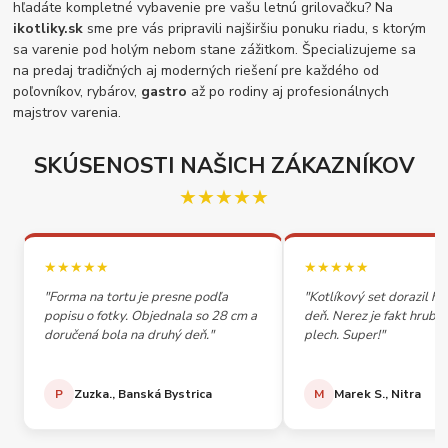
hľadáte kompletné vybavenie pre vašu letnú grilovačku? Na
ikotliky.sk
sme pre vás pripravili najširšiu ponuku riadu, s ktorým
sa varenie pod holým nebom stane zážitkom. Špecializujeme sa
na predaj tradičných aj moderných riešení pre každého od
poľovníkov, rybárov,
gastro
až po rodiny aj profesionálnych
majstrov varenia.
SKÚSENOSTI NAŠICH ZÁKAZNÍKOV
★★★★★
★★★★★
★★★★★
"Forma na tortu je presne podľa
"Kotlíkový set dorazil h
popisu o fotky. Objednala so 28 cm a
deň. Nerez je fakt hrubý,
doručená bola na druhý deň."
plech. Super!"
P
Zuzka., Banská Bystrica
M
Marek S., Nitra