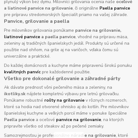
plynulý výkon bez dymu. Milovníci grilovania ocenia naše
oceľové
a liatinové panvice na grilovanie
, či originálne
Paella panvice
pre prípravu stredomorských špecialít priamo na vašej záhrade.
Panvice, grilovanie a paella
Pre milovníkov grilovania ponúkame
panvice na grilovanie,
liatinové panvice
a paella panvice
, vhodné na prípravu mäsa,
zeleniny aj tradičných španielskych jedál. Produkty sú určené na
použitie nad ohňom, na grile aj na varičoch, vďaka čomu sú
univerzálne a praktické.
Do každej domácnosti a kuchyne máme pripravenú širokú ponuku
kvalitných panvíc
pre každodenné použitie.
Všetko pre dokonalé grilovanie a záhradné párty
Ak dávate prednosť vôni pečeného mäsa a zeleniny, na
ikotliky.sk
nájdete kompletnú výbavu pre letnú grilovačku.
Ponúkame robustné
rošty na grilovanie
v rôznych rozmeroch,
ktoré sa hodia nad otvorené ohnisko aj do kotlín. Pre milovníkov
španielskej kuchyne a veľkých porcií máme v ponuke špeciálne
Paella panvice
a oceľové
panvice na grilovanie
, na ktorých
pripravíte všetko od steakov až po pečené zemiaky.
Samozrejmosťou je profesionálne
náradie na grilovanie
, ktoré