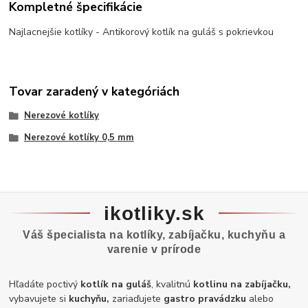
Kompletné špecifikácie
Najlacnejšie kotlíky - Antikorový kotlík na guláš s pokrievkou
Tovar zaradený v kategóriách
Nerezové kotlíky
Nerezové kotlíky 0,5 mm
ikotliky.sk
Váš špecialista na kotlíky, zabíjačku, kuchyňu a
varenie v prírode
Hľadáte poctivý
kotlík na guláš
, kvalitnú
kotlinu na zabíjačku,
vybavujete si
kuchyňu,
zariaďujete
gastro pravádzku
alebo