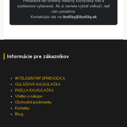
Ponúkame len overený tradičný kuchynský riad a
outdoorové vybavenie. Ak si neviete vybrať veľkosť, radi
vám poradíme.
Kontaktujte nás na
ikotliky@ikotliky.sk
Informácie pre zákazníkov
INTELIGENTNÝ SPRIEVODCA
GULÁŠOVÁ KALKULAČKA
PAELLA KALKULAČKA
Všetko o nákupe
Obchodné podmienky
Kontakty
Blog