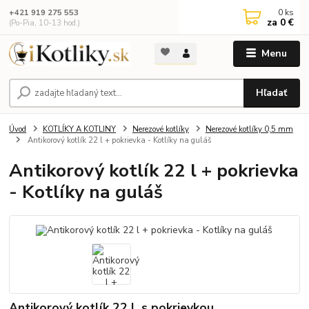
0
ks
+421 919 275 553
za
0 €
(Po-Pia, 10-13 hod.)
Menu
Hľadať
Úvod
KOTLÍKY A KOTLINY
Nerezové kotlíky
Nerezové kotlíky 0,5 mm
Antikorový kotlík 22 l + pokrievka - Kotlíky na guláš
Antikorový kotlík 22 l + pokrievka
- Kotlíky na guláš
Antikorový kotlík 22 L s pokrievkou