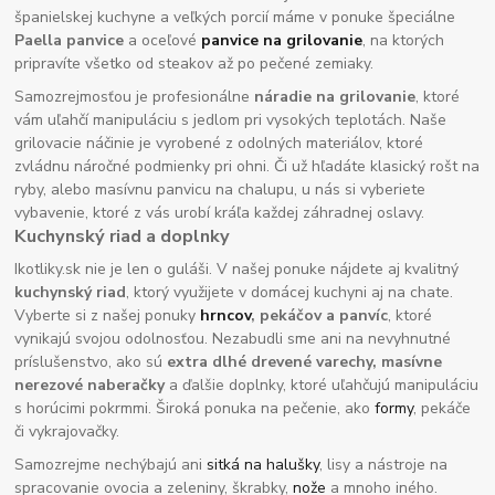
španielskej kuchyne a veľkých porcií máme v ponuke špeciálne
Paella panvice
a oceľové
panvice na grilovanie
, na ktorých
pripravíte všetko od steakov až po pečené zemiaky.
Samozrejmosťou je profesionálne
náradie na grilovanie
, ktoré
vám uľahčí manipuláciu s jedlom pri vysokých teplotách. Naše
grilovacie náčinie je vyrobené z odolných materiálov, ktoré
zvládnu náročné podmienky pri ohni. Či už hľadáte klasický rošt na
ryby, alebo masívnu panvicu na chalupu, u nás si vyberiete
vybavenie, ktoré z vás urobí kráľa každej záhradnej oslavy.
Kuchynský riad a doplnky
Ikotliky.sk nie je len o guláši. V našej ponuke nájdete aj kvalitný
kuchynský riad
, ktorý využijete v domácej kuchyni aj na chate.
Vyberte si z našej ponuky
hrncov
, pekáčov a panvíc
, ktoré
vynikajú svojou odolnosťou. Nezabudli sme ani na nevyhnutné
príslušenstvo, ako sú
extra dlhé drevené varechy, masívne
nerezové naberačky
a ďalšie doplnky, ktoré uľahčujú manipuláciu
s horúcimi pokrmmi. Široká ponuka na pečenie, ako
formy
, pekáče
či vykrajovačky.
Samozrejme nechýbajú ani
sitká na halušky
, lisy a nástroje na
spracovanie ovocia a zeleniny, škrabky,
nože
a mnoho iného.