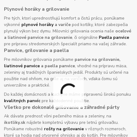
Plynové horáky a grilovanie
Pre tých, ktorí uprednostňujú komfort a čistú prácu, ponúkame
výkonné
plynové horáky
a variče
pod kotlíky, ktoré zabezpečia
plynulý výkon bez dymu. Milovníci grilovania ocenia naše
oceľové
a liatinové panvice na grilovanie
, či originálne
Paella panvice
pre prípravu stredomorských špecialít priamo na vašej záhrade.
Panvice, grilovanie a paella
Pre milovníkov grilovania ponúkame
panvice na grilovanie,
liatinové panvice
a paella panvice
, vhodné na prípravu mäsa,
zeleniny aj tradičných španielskych jedál. Produkty sú určené na
použitie nad ohňom, na grile aj na varičoch, vďaka čomu sú
univerzálne a praktické.
Do každej domácnosti a kuchyne máme pripravenú širokú ponuku
kvalitných panvíc
pre každodenné použitie.
Všetko pre dokonalé grilovanie a záhradné párty
Ak dávate prednosť vôni pečeného mäsa a zeleniny, na
ikotliky.sk
nájdete kompletnú výbavu pre letnú grilovačku.
Ponúkame robustné
rošty na grilovanie
v rôznych rozmeroch,
ktoré sa hodia nad otvorené ohnisko aj do kotlín. Pre milovníkov