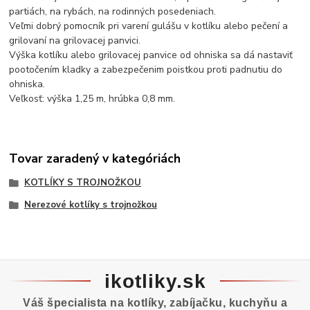
partiách, na rybách, na rodinných posedeniach.
Veľmi dobrý pomocník pri varení gulášu v kotlíku alebo pečení a
grilovaní na grilovacej panvici.
Výška kotlíku alebo grilovacej panvice od ohniska sa dá nastaviť
pootočením kladky a zabezpečenim poistkou proti padnutiu do
ohniska.
Veľkosť: výška 1,25 m, hrúbka 0,8 mm.
Tovar zaradený v kategóriách
KOTLÍKY S TROJNOŽKOU
Nerezové kotlíky s trojnožkou
ikotliky.sk
Váš špecialista na kotlíky, zabíjačku, kuchyňu a