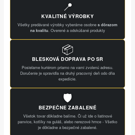
📍
KVALITNÉ VÝROBKY
Všetky predávané výrobky vyberáme osobne
s dôrazom
na kvalitu
. Overené a odskúšané produkty
📦
BLESKOVÁ DOPRAVA PO SR
Posielame kuriérom priamo na vami zvolenú adresu.
Doručenie je spravidla na druhý pracovný deň odo dňa
expedície.
🛡️
BEZPEČNE ZABALENÉ
Všetok tovar dôkladne balíme. Či už ide o liatinové
panvice, kotlíky na guláš, alebo nerezové hrnce - Všetko
je dôkladne a bezpečné zabalené.