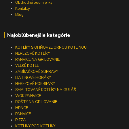
Obchodné podmienky
Kontakty
Blog
Najobľúbenejšie kategórie
KOTLÍKY S OHŇOVZDORNOU KOTLINOU
NEREZOVÉ KOTLÍKY
PANVICE NA GRILOVANIE
VEĽKÉ KOTLE
ZABÍJAČKOVÉ SÚPRAVY
LIATINOVÉ HORÁKY
NEREZOVÉ POKRIEVKY
SMALTOVANÉ KOTLÍKY NA GULÁŠ
WOK PANVICE
ROŠTY NA GRILOVANIE
HRNCE
PANVICE
PIZZA
KOTLINY POD KOTLÍKY