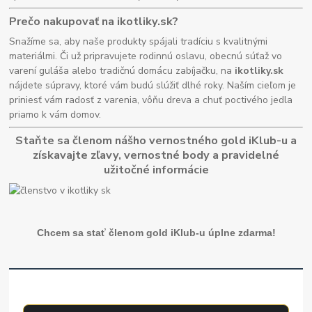
Prečo nakupovať na ikotliky.sk?
Snažíme sa, aby naše produkty spájali tradíciu s kvalitnými
materiálmi. Či už pripravujete rodinnú oslavu, obecnú súťaž vo
varení guláša alebo tradičnú domácu zabíjačku, na
ikotliky.sk
nájdete súpravy, ktoré vám budú slúžiť dlhé roky. Naším cieľom je
priniesť vám radosť z varenia, vôňu dreva a chuť poctivého jedla
priamo k vám domov.
Staňte sa členom nášho vernostného gold iKlub-u a
získavajte zľavy, vernostné body a pravidelné
užitočné informácie
Chcem sa stať členom gold iKlub-u úplne zdarma!