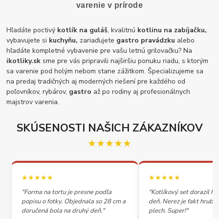
varenie v prírode
Hľadáte poctivý
kotlík na guláš
, kvalitnú
kotlinu na zabíjačku,
vybavujete si
kuchyňu,
zariaďujete
gastro pravádzku
alebo
hľadáte kompletné vybavenie pre vašu letnú grilovačku? Na
ikotliky.sk
sme pre vás pripravili najširšiu ponuku riadu, s ktorým
sa varenie pod holým nebom stane zážitkom. Špecializujeme sa
na predaj tradičných aj moderných riešení pre každého od
poľovníkov, rybárov,
gastro
až po rodiny aj profesionálnych
majstrov varenia.
SKÚSENOSTI NAŠICH ZÁKAZNÍKOV
★★★★★
★★★★★
★★★★★
"Forma na tortu je presne podľa
"Kotlíkový set dorazil h
popisu o fotky. Objednala so 28 cm a
deň. Nerez je fakt hrubý,
doručená bola na druhý deň."
plech. Super!"