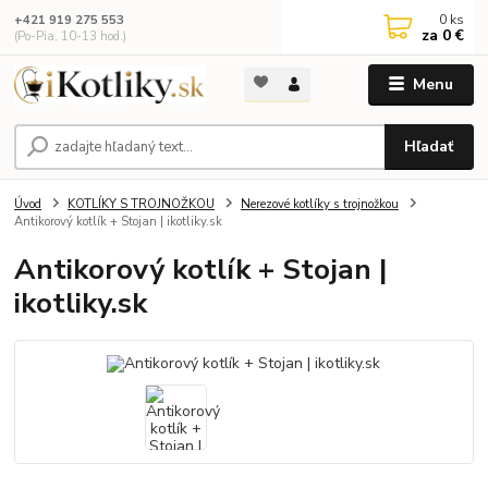
0
ks
+421 919 275 553
za
0 €
(Po-Pia, 10-13 hod.)
Menu
Hľadať
Úvod
KOTLÍKY S TROJNOŽKOU
Nerezové kotlíky s trojnožkou
Antikorový kotlík + Stojan | ikotliky.sk
Antikorový kotlík + Stojan |
ikotliky.sk