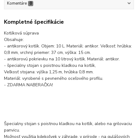
Komentáre
0
Kompletné špecifikácie
Kotlíková súprava
Obsahuje:
- antikorový kotlík. Objem: 10 L. Materiál: antikor. Veľkosť: hrúbka:
0,8 mm, vrchný priemer: 37 cm, výška: 15 cm.
- antikorovú pokrievku na 10 litrový kotlík. Materiál: antikor.
- špecialny stojan s poistnou kladkou na kotlík,
Veľkosť stojana: výška 1,25 m, hrúbka 0,8 mm.
Materiál: vyrobené s pevneného oceľového profilu.
- ZDARMA NABERAČKA!
Špecialny stojan s poistnou kladkou na kotlík, alebo na grilovaciu
panvicu.
Možnosť využitia kdekoľvek v záhrade, v prírode - na gulášových