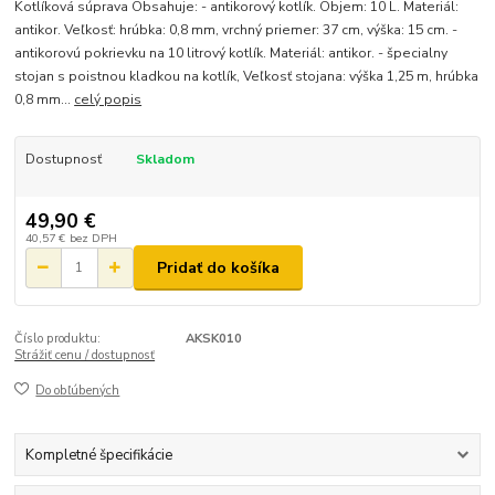
Kotlíková súprava Obsahuje: - antikorový kotlík. Objem: 10 L. Materiál:
antikor. Veľkosť: hrúbka: 0,8 mm, vrchný priemer: 37 cm, výška: 15 cm. -
antikorovú pokrievku na 10 litrový kotlík. Materiál: antikor. - špecialny
stojan s poistnou kladkou na kotlík, Veľkosť stojana: výška 1,25 m, hrúbka
0,8 mm...
celý popis
Dostupnosť
Skladom
49,90 €
40,57 €
bez DPH
Pridať do košíka
Číslo produktu:
AKSK010
Strážiť cenu / dostupnosť
Do obľúbených
Kompletné špecifikácie