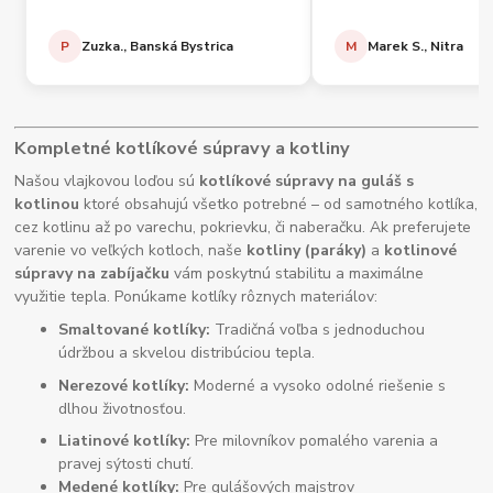
P
Zuzka., Banská Bystrica
M
Marek S., Nitra
Kompletné kotlíkové súpravy a kotliny
Našou vlajkovou loďou sú
kotlíkové súpravy na guláš s
kotlinou
ktoré obsahujú všetko potrebné – od samotného kotlíka,
cez kotlinu až po varechu, pokrievku, či naberačku. Ak preferujete
varenie vo veľkých kotloch, naše
kotliny (paráky)
a
kotlinové
súpravy na zabíjačku
vám poskytnú stabilitu a maximálne
využitie tepla. Ponúkame kotlíky rôznych materiálov:
Smaltované kotlíky:
Tradičná voľba s jednoduchou
údržbou a skvelou distribúciou tepla.
Nerezové kotlíky:
Moderné a vysoko odolné riešenie s
dlhou životnosťou.
Liatinové kotlíky:
Pre milovníkov pomalého varenia a
pravej sýtosti chutí.
Medené kotlíky:
Pre gulášových majstrov