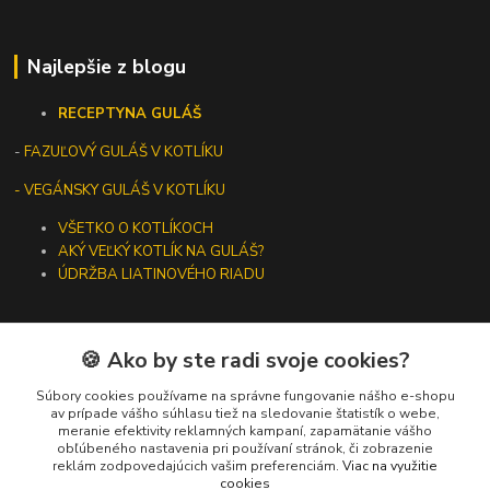
Najlepšie z blogu
RECEPTY
NA GULÁŠ
-
FAZUĽOVÝ GULÁŠ V KOTLÍKU
- VEGÁNSKY GULÁŠ V KOTLÍKU
VŠETKO O KOTLÍKOCH
AKÝ VEĽKÝ KOTLÍK NA GULÁŠ?
ÚDRŽBA LIATINOVÉHO RIADU
🍪 Ako by ste radi svoje cookies?
Kontakty
Súbory cookies používame na správne fungovanie nášho e-shopu
av prípade vášho súhlasu tiež na sledovanie štatistík o webe,
meranie efektivity reklamných kampaní, zapamätanie vášho
+421 919 275 553
obľúbeného nastavenia pri používaní stránok, či zobrazenie
(Po-Pia, 10-13 hod.)
reklám zodpovedajúcich vašim preferenciám.
Viac na využitie
cookies