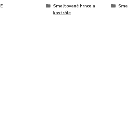
E
Smaltované hrnce a
Smal
kastróle