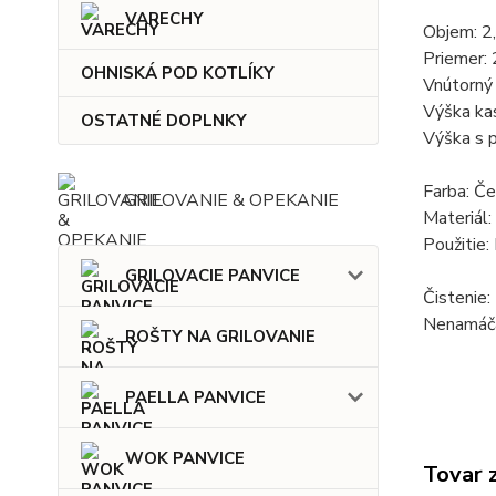
VARECHY
Objem: 2
Priemer:
OHNISKÁ POD KOTLÍKY
Vnútorný
Výška kas
OSTATNÉ DOPLNKY
Výška s 
Farba: Če
GRILOVANIE & OPEKANIE
Materiál:
Použitie:
GRILOVACIE PANVICE
Čistenie:
Nenamáčaj
ROŠTY NA GRILOVANIE
PAELLA PANVICE
WOK PANVICE
Tovar 