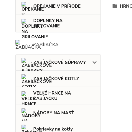
HRNC
OPEKANIE V PRÍRODE
DOPLNKY NA
GRILOVANIE
ZABÍJAČKA
ZABÍJAČKOVÉ SÚPRAVY
ZABÍJAČKOVÉ KOTLY
VEĽKÉ HRNCE NA
ZABÍJAČKU
NÁDOBY NA MASŤ
Pokrievky na kotly