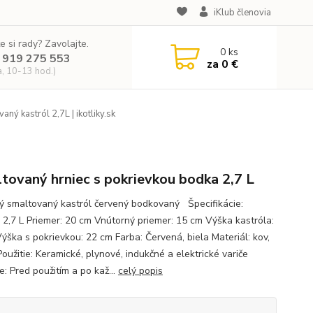
iKlub členovia
e si rady? Zavolajte.
0
ks
 919 275 553
za
0 €
a, 10-13 hod.)
ný kastról 2,7L | ikotliky.sk
tovaný hrniec s pokrievkou bodka 2,7 L
ný smaltovaný kastról červený bodkovaný Špecifikácie:
 2,7 L Priemer: 20 cm Vnútorný priemer: 15 cm Výška kastróla:
Výška s pokrievkou: 22 cm Farba: Červená, biela Materiál: kov,
Použitie: Keramické, plynové, indukčné a elektrické variče
e: Pred použitím a po kaž...
celý popis