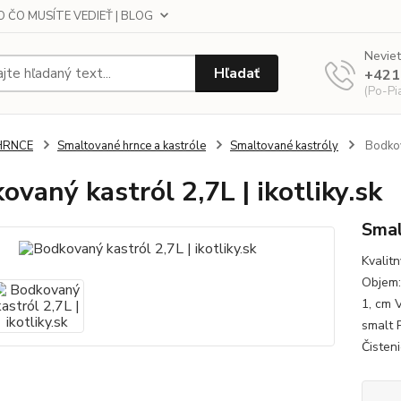
 ČO MUSÍTE VEDIEŤ | BLOG
Neviet
Hľadať
+421
(Po-Pi
HRNCE
Smaltované hrnce a kastróle
Smaltované kastróly
Bodkova
ovaný kastról 2,7L | ikotliky.sk
Smal
Kvalit
Objem:
1, cm 
smalt 
Čisteni