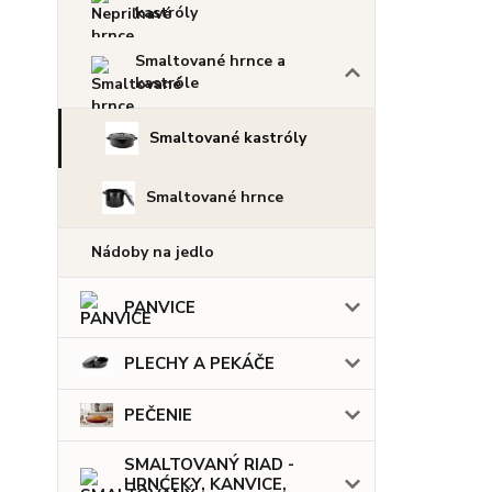
kastróly
Smaltované hrnce a
kastróle
Smaltované kastróly
Smaltované hrnce
Nádoby na jedlo
PANVICE
PLECHY A PEKÁČE
PEČENIE
SMALTOVANÝ RIAD -
HRNĆEKY, KANVICE,