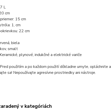
,7 L
 20 cm
 priemer: 15 cm
tróla: 1, cm
pokrievkou: 22 cm
rvená, biela
 kov, smalt
 Keramické, plynové, indukčné a elektrické variče
 Pred použitím a po každom použití dôkladne umyte, opláchnite 
te sa! Nepoužívajte agresívne prostriedky ani nástroje.
zaradený v kategóriách