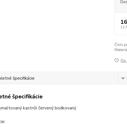
Dos
16
13,
Číslo p
Materiá
Do 
etné špecifikácie
tné špecifikácie
 smaltovaný kastról červený bodkovaný
ie: