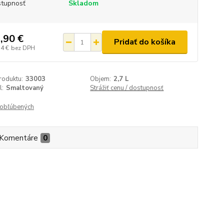
tupnosť
Skladom
,90 €
Pridať do košíka
74 €
bez DPH
roduktu:
33003
Objem:
2,7 L
l:
Smaltovaný
Strážiť cenu / dostupnosť
obľúbených
Komentáre
0