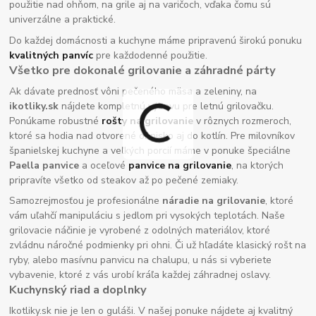
použitie nad ohňom, na grile aj na varičoch, vďaka čomu sú
univerzálne a praktické.
Do každej domácnosti a kuchyne máme pripravenú širokú ponuku
kvalitných panvíc
pre každodenné použitie.
Všetko pre dokonalé grilovanie a záhradné párty
Ak dávate prednosť vôni pečeného mäsa a zeleniny, na
ikotliky.sk
nájdete kompletnú výbavu pre letnú grilovačku.
Ponúkame robustné
rošty na grilovanie
v rôznych rozmeroch,
ktoré sa hodia nad otvorené ohnisko aj do kotlín. Pre milovníkov
španielskej kuchyne a veľkých porcií máme v ponuke špeciálne
Paella panvice
a oceľové
panvice na grilovanie
, na ktorých
pripravíte všetko od steakov až po pečené zemiaky.
Samozrejmosťou je profesionálne
náradie na grilovanie
, ktoré
vám uľahčí manipuláciu s jedlom pri vysokých teplotách. Naše
grilovacie náčinie je vyrobené z odolných materiálov, ktoré
zvládnu náročné podmienky pri ohni. Či už hľadáte klasický rošt na
ryby, alebo masívnu panvicu na chalupu, u nás si vyberiete
vybavenie, ktoré z vás urobí kráľa každej záhradnej oslavy.
Kuchynský riad a doplnky
Ikotliky.sk nie je len o guláši. V našej ponuke nájdete aj kvalitný