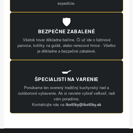
expedície.
🛡️
BEZPEČNE ZABALENÉ
Všetok tovar dôkladne balíme. Či už ide o liatinové
panvice, kotlíky na guláš, alebo nerezové hrnce - Všetko
je dôkladne a bezpečné zabalené.
🍳
ŠPECIALISTI NA VARENIE
Ponúkame len overený tradičný kuchynský riad a
outdoorové vybavenie. Ak si neviete vybrať veľkosť, radi
vám poradíme.
Kontaktujte nás na
ikotliky@ikotliky.sk