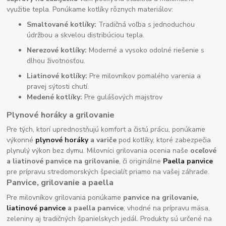
využitie tepla. Ponúkame kotlíky rôznych materiálov:
Smaltované kotlíky:
Tradičná voľba s jednoduchou
údržbou a skvelou distribúciou tepla.
Nerezové kotlíky:
Moderné a vysoko odolné riešenie s
dlhou životnosťou.
Liatinové kotlíky:
Pre milovníkov pomalého varenia a
pravej sýtosti chutí.
Medené kotlíky:
Pre gulášových majstrov
Plynové horáky a grilovanie
Pre tých, ktorí uprednostňujú komfort a čistú prácu, ponúkame
výkonné
plynové horáky
a variče
pod kotlíky, ktoré zabezpečia
plynulý výkon bez dymu. Milovníci grilovania ocenia naše
oceľové
a liatinové panvice na grilovanie
, či originálne
Paella panvice
pre prípravu stredomorských špecialít priamo na vašej záhrade.
Panvice, grilovanie a paella
Pre milovníkov grilovania ponúkame
panvice na grilovanie,
liatinové panvice
a paella panvice
, vhodné na prípravu mäsa,
zeleniny aj tradičných španielskych jedál. Produkty sú určené na