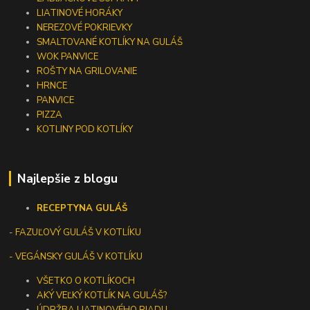
LIATINOVÉ HORÁKY
NEREZOVÉ POKRIEVKY
SMALTOVANÉ KOTLÍKY NA GULÁŠ
WOK PANVICE
ROŠTY NA GRILOVANIE
HRNCE
PANVICE
PIZZA
KOTLINY POD KOTLÍKY
Najlepšie z blogu
RECEPTY
NA GULÁŠ
-
FAZUĽOVÝ GULÁŠ V KOTLÍKU
- VEGÁNSKY GULÁŠ V KOTLÍKU
VŠETKO O KOTLÍKOCH
AKÝ VEĽKÝ KOTLÍK NA GULÁŠ?