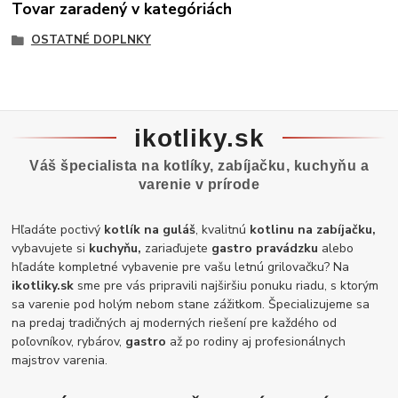
Tovar zaradený v kategóriách
OSTATNÉ DOPLNKY
ikotliky.sk
Váš špecialista na kotlíky, zabíjačku, kuchyňu a
varenie v prírode
Hľadáte poctivý
kotlík na guláš
, kvalitnú
kotlinu na zabíjačku,
vybavujete si
kuchyňu,
zariaďujete
gastro pravádzku
alebo
hľadáte kompletné vybavenie pre vašu letnú grilovačku? Na
ikotliky.sk
sme pre vás pripravili najširšiu ponuku riadu, s ktorým
sa varenie pod holým nebom stane zážitkom. Špecializujeme sa
na predaj tradičných aj moderných riešení pre každého od
poľovníkov, rybárov,
gastro
až po rodiny aj profesionálnych
majstrov varenia.