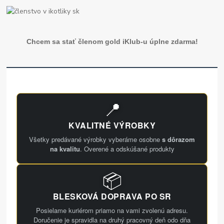
Chcem sa stať členom gold iKlub-u úplne zdarma!
📍
KVALITNÉ VÝROBKY
Všetky predávané výrobky vyberáme osobne
s dôrazom
na kvalitu
. Overené a odskúšané produkty
📦
BLESKOVÁ DOPRAVA PO SR
Posielame kuriérom priamo na vami zvolenú adresu.
Doručenie je spravidla na druhý pracovný deň odo dňa