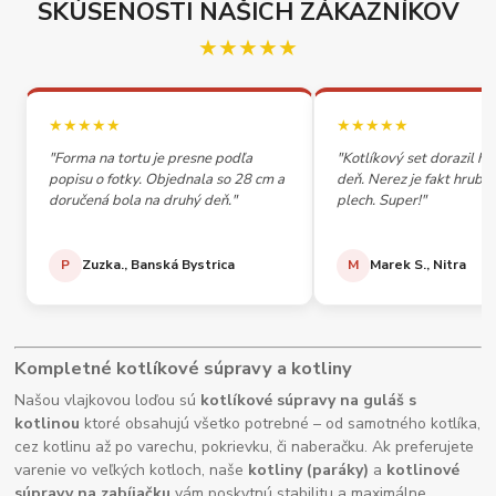
SKÚSENOSTI NAŠICH ZÁKAZNÍKOV
★★★★★
★★★★★
★★★★★
"Forma na tortu je presne podľa
"Kotlíkový set dorazil h
popisu o fotky. Objednala so 28 cm a
deň. Nerez je fakt hrubý,
doručená bola na druhý deň."
plech. Super!"
P
Zuzka., Banská Bystrica
M
Marek S., Nitra
Kompletné kotlíkové súpravy a kotliny
Našou vlajkovou loďou sú
kotlíkové súpravy na guláš s
kotlinou
ktoré obsahujú všetko potrebné – od samotného kotlíka,
cez kotlinu až po varechu, pokrievku, či naberačku. Ak preferujete
varenie vo veľkých kotloch, naše
kotliny (paráky)
a
kotlinové
súpravy na zabíjačku
vám poskytnú stabilitu a maximálne