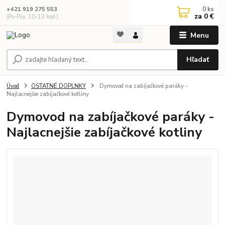
0
ks
+421 919 275 553
za
0 €
(Po-Pia, 10-13 hod.)
Menu
Hľadať
Úvod
OSTATNÉ DOPLNKY
Dymovod na zabíjačkové paráky -
Najlacnejšie zabíjačkové kotliny
Dymovod na zabíjačkové paráky -
Najlacnejšie zabíjačkové kotliny