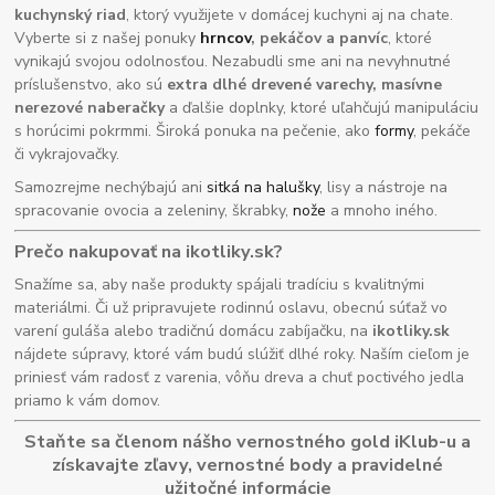
kuchynský riad
, ktorý využijete v domácej kuchyni aj na chate.
Vyberte si z našej ponuky
hrncov
, pekáčov a panvíc
, ktoré
vynikajú svojou odolnosťou. Nezabudli sme ani na nevyhnutné
príslušenstvo, ako sú
extra dlhé drevené varechy, masívne
nerezové naberačky
a ďalšie doplnky, ktoré uľahčujú manipuláciu
s horúcimi pokrmmi. Široká ponuka na pečenie, ako
formy
, pekáče
či vykrajovačky.
Samozrejme nechýbajú ani
sitká na halušky
, lisy a nástroje na
spracovanie ovocia a zeleniny, škrabky,
nože
a mnoho iného.
Prečo nakupovať na ikotliky.sk?
Snažíme sa, aby naše produkty spájali tradíciu s kvalitnými
materiálmi. Či už pripravujete rodinnú oslavu, obecnú súťaž vo
varení guláša alebo tradičnú domácu zabíjačku, na
ikotliky.sk
nájdete súpravy, ktoré vám budú slúžiť dlhé roky. Naším cieľom je
priniesť vám radosť z varenia, vôňu dreva a chuť poctivého jedla
priamo k vám domov.
Staňte sa členom nášho vernostného gold iKlub-u a
získavajte zľavy, vernostné body a pravidelné
užitočné informácie