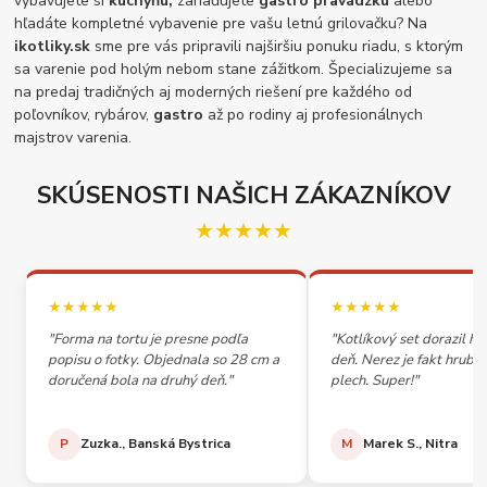
vybavujete si
kuchyňu,
zariaďujete
gastro pravádzku
alebo
hľadáte kompletné vybavenie pre vašu letnú grilovačku? Na
ikotliky.sk
sme pre vás pripravili najširšiu ponuku riadu, s ktorým
sa varenie pod holým nebom stane zážitkom. Špecializujeme sa
na predaj tradičných aj moderných riešení pre každého od
poľovníkov, rybárov,
gastro
až po rodiny aj profesionálnych
majstrov varenia.
SKÚSENOSTI NAŠICH ZÁKAZNÍKOV
★★★★★
★★★★★
★★★★★
"Forma na tortu je presne podľa
"Kotlíkový set dorazil h
popisu o fotky. Objednala so 28 cm a
deň. Nerez je fakt hrubý,
doručená bola na druhý deň."
plech. Super!"
P
Zuzka., Banská Bystrica
M
Marek S., Nitra