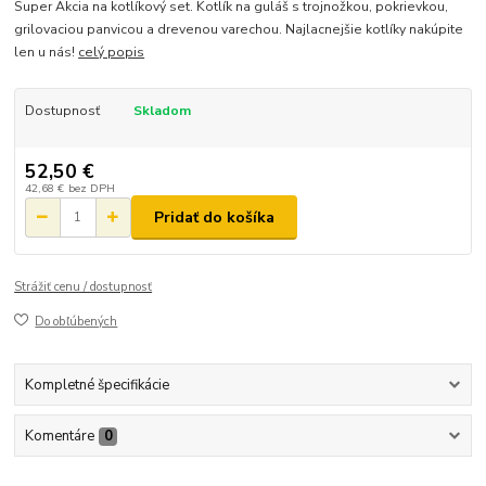
Super Akcia na kotlíkový set. Kotlík na guláš s trojnožkou, pokrievkou,
grilovaciou panvicou a drevenou varechou. Najlacnejšie kotlíky nakúpite
len u nás!
celý popis
Dostupnosť
Skladom
52,50 €
42,68 €
bez DPH
Pridať do košíka
Strážiť cenu / dostupnosť
Do obľúbených
Kompletné špecifikácie
Komentáre
0