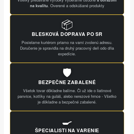
na kvalitu
. Overené a odskúšané produkty
📦
BLESKOVÁ DOPRAVA PO SR
Posielame kuriérom priamo na vami zvolenú adresu.
Doručenie je spravidla na druhý pracovný deň odo dňa
expedície.
🛡️
BEZPEČNE ZABALENÉ
Všetok tovar dôkladne balíme. Či už ide o liatinové
panvice, kotlíky na guláš, alebo nerezové hrnce - Všetko
je dôkladne a bezpečné zabalené.
🍳
ŠPECIALISTI NA VARENIE