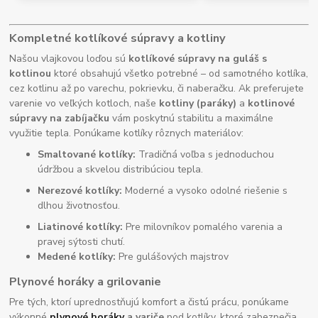
Kompletné kotlíkové súpravy a kotliny
Našou vlajkovou loďou sú
kotlíkové súpravy na guláš s
kotlinou
ktoré obsahujú všetko potrebné – od samotného kotlíka,
cez kotlinu až po varechu, pokrievku, či naberačku. Ak preferujete
varenie vo veľkých kotloch, naše
kotliny (paráky)
a
kotlinové
súpravy na zabíjačku
vám poskytnú stabilitu a maximálne
využitie tepla. Ponúkame kotlíky rôznych materiálov:
Smaltované kotlíky:
Tradičná voľba s jednoduchou
údržbou a skvelou distribúciou tepla.
Nerezové kotlíky:
Moderné a vysoko odolné riešenie s
dlhou životnosťou.
Liatinové kotlíky:
Pre milovníkov pomalého varenia a
pravej sýtosti chutí.
Medené kotlíky:
Pre gulášových majstrov
Plynové horáky a grilovanie
Pre tých, ktorí uprednostňujú komfort a čistú prácu, ponúkame
výkonné
plynové horáky
a variče
pod kotlíky, ktoré zabezpečia