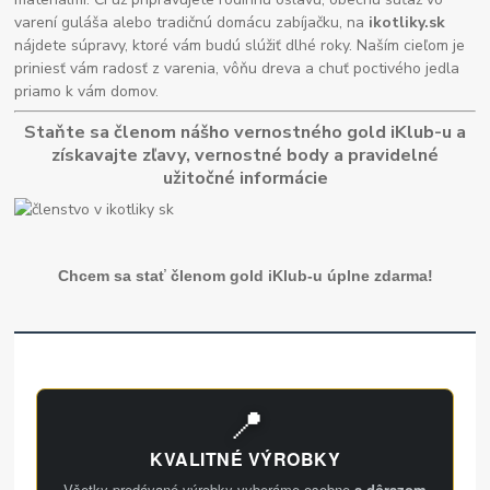
varení guláša alebo tradičnú domácu zabíjačku, na
ikotliky.sk
nájdete súpravy, ktoré vám budú slúžiť dlhé roky. Naším cieľom je
priniesť vám radosť z varenia, vôňu dreva a chuť poctivého jedla
priamo k vám domov.
Staňte sa členom nášho vernostného gold iKlub-u a
získavajte zľavy, vernostné body a pravidelné
užitočné informácie
Chcem sa stať členom gold iKlub-u úplne zdarma!
📍
KVALITNÉ VÝROBKY
Všetky predávané výrobky vyberáme osobne
s dôrazom