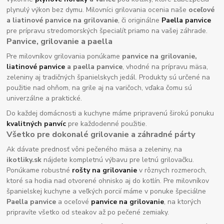
plynulý výkon bez dymu. Milovníci grilovania ocenia naše
oceľové
a liatinové panvice na grilovanie
, či originálne
Paella panvice
pre prípravu stredomorských špecialít priamo na vašej záhrade.
Panvice, grilovanie a paella
Pre milovníkov grilovania ponúkame
panvice na grilovanie,
liatinové panvice
a paella panvice
, vhodné na prípravu mäsa,
zeleniny aj tradičných španielskych jedál. Produkty sú určené na
použitie nad ohňom, na grile aj na varičoch, vďaka čomu sú
univerzálne a praktické.
Do každej domácnosti a kuchyne máme pripravenú širokú ponuku
kvalitných panvíc
pre každodenné použitie.
Všetko pre dokonalé grilovanie a záhradné párty
Ak dávate prednosť vôni pečeného mäsa a zeleniny, na
ikotliky.sk
nájdete kompletnú výbavu pre letnú grilovačku.
Ponúkame robustné
rošty na grilovanie
v rôznych rozmeroch,
ktoré sa hodia nad otvorené ohnisko aj do kotlín. Pre milovníkov
španielskej kuchyne a veľkých porcií máme v ponuke špeciálne
Paella panvice
a oceľové
panvice na grilovanie
, na ktorých
pripravíte všetko od steakov až po pečené zemiaky.