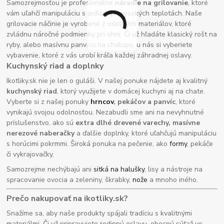
Samozrejmosťou je profesionálne
náradie na grilovanie
, ktoré
vám uľahčí manipuláciu s jedlom pri vysokých teplotách. Naše
grilovacie náčinie je vyrobené z odolných materiálov, ktoré
zvládnu náročné podmienky pri ohni. Či už hľadáte klasický rošt na
ryby, alebo masívnu panvicu na chalupu, u nás si vyberiete
vybavenie, ktoré z vás urobí kráľa každej záhradnej oslavy.
Kuchynský riad a doplnky
Ikotliky.sk nie je len o guláši. V našej ponuke nájdete aj kvalitný
kuchynský riad
, ktorý využijete v domácej kuchyni aj na chate.
Vyberte si z našej ponuky
hrncov
, pekáčov a panvíc
, ktoré
vynikajú svojou odolnosťou. Nezabudli sme ani na nevyhnutné
príslušenstvo, ako sú
extra dlhé drevené varechy, masívne
nerezové naberačky
a ďalšie doplnky, ktoré uľahčujú manipuláciu
s horúcimi pokrmmi. Široká ponuka na pečenie, ako
formy
, pekáče
či vykrajovačky.
Samozrejme nechýbajú ani
sitká na halušky
, lisy a nástroje na
spracovanie ovocia a zeleniny, škrabky,
nože
a mnoho iného.
Prečo nakupovať na ikotliky.sk?
Snažíme sa, aby naše produkty spájali tradíciu s kvalitnými
materiálmi. Či už pripravujete rodinnú oslavu, obecnú súťaž vo