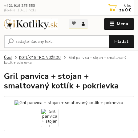
0
ks
+421 919 275 553
za
0 €
(Po-Pia, 10-13 hod.)
Menu
Hľadať
Úvod
KOTLÍKY S TROJNOŽKOU
Gril panvica + stojan + smaltovaný
kotlík + pokrievka
Gril panvica + stojan +
smaltovaný kotlík + pokrievka