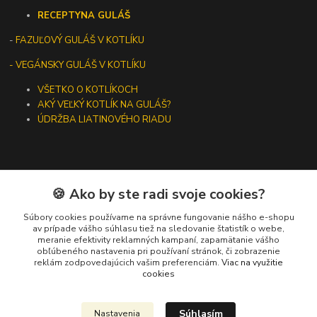
RECEPTY
NA GULÁŠ
-
FAZUĽOVÝ GULÁŠ V KOTLÍKU
- VEGÁNSKY GULÁŠ V KOTLÍKU
VŠETKO O KOTLÍKOCH
AKÝ VEĽKÝ KOTLÍK NA GULÁŠ?
ÚDRŽBA LIATINOVÉHO RIADU
🍪 Ako by ste radi svoje cookies?
Kontakty
Súbory cookies používame na správne fungovanie nášho e-shopu
+421 919 275 553
av prípade vášho súhlasu tiež na sledovanie štatistík o webe,
meranie efektivity reklamných kampaní, zapamätanie vášho
(Po-Pia, 10-13 hod.)
obľúbeného nastavenia pri používaní stránok, či zobrazenie
reklám zodpovedajúcich vašim preferenciám.
Viac na využitie
ikotliky@ikotliky.sk
cookies
Súhlasím
Nastavenia