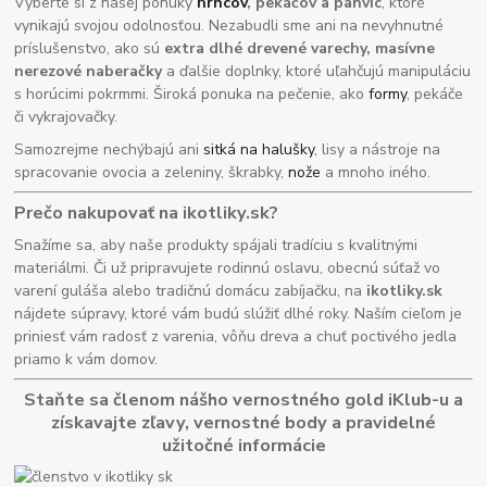
Vyberte si z našej ponuky
hrncov
, pekáčov a panvíc
, ktoré
vynikajú svojou odolnosťou. Nezabudli sme ani na nevyhnutné
príslušenstvo, ako sú
extra dlhé drevené varechy, masívne
nerezové naberačky
a ďalšie doplnky, ktoré uľahčujú manipuláciu
s horúcimi pokrmmi. Široká ponuka na pečenie, ako
formy
, pekáče
či vykrajovačky.
Samozrejme nechýbajú ani
sitká na halušky
, lisy a nástroje na
spracovanie ovocia a zeleniny, škrabky,
nože
a mnoho iného.
Prečo nakupovať na ikotliky.sk?
Snažíme sa, aby naše produkty spájali tradíciu s kvalitnými
materiálmi. Či už pripravujete rodinnú oslavu, obecnú súťaž vo
varení guláša alebo tradičnú domácu zabíjačku, na
ikotliky.sk
nájdete súpravy, ktoré vám budú slúžiť dlhé roky. Naším cieľom je
priniesť vám radosť z varenia, vôňu dreva a chuť poctivého jedla
priamo k vám domov.
Staňte sa členom nášho vernostného gold iKlub-u a
získavajte zľavy, vernostné body a pravidelné
užitočné informácie