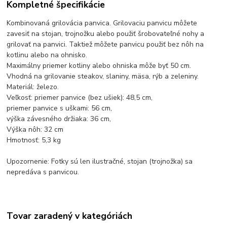
Kompletné špecifikácie
Kombinovaná grilovácia panvica. Grilovaciu panvicu môžete
zavesiť na stojan, trojnožku alebo použiť šrobovateľné nohy a
grilovať na panvici. Taktiež môžete panvicu použiť bez nôh na
kotlinu alebo na ohnisko.
Maximálny priemer kotliny alebo ohniska môže byť 50 cm.
Vhodná na grilovanie steakov, slaniny, mäsa, rýb a zeleniny.
Materiál: železo.
Veľkosť: priemer panvice (bez ušiek): 48,5 cm,
priemer panvice s uškami: 56 cm,
výška závesného držiaka: 36 cm,
Výška nôh: 32 cm
Hmotnosť: 5,3 kg
Upozornenie: Fotky sú len ilustračné, stojan (trojnožka) sa
nepredáva s panvicou.
Tovar zaradený v kategóriách