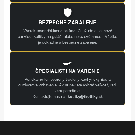
🛡️
BEZPEČNE ZABALENÉ
Všetok tovar dôkladne balíme. Či už ide o liatinové
panvice, kotlíky na guláš, alebo nerezové hrnce - Všetko
je dôkladne a bezpečné zabalené.
🍳
ŠPECIALISTI NA VARENIE
Ponúkame len overený tradičný kuchynský riad a
outdoorové vybavenie. Ak si neviete vybrať veľkosť, radi
vám poradíme.
Kontaktujte nás na
ikotliky@ikotliky.sk