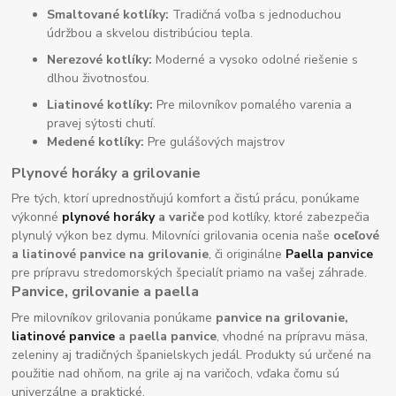
Smaltované kotlíky:
Tradičná voľba s jednoduchou
údržbou a skvelou distribúciou tepla.
Nerezové kotlíky:
Moderné a vysoko odolné riešenie s
dlhou životnosťou.
Liatinové kotlíky:
Pre milovníkov pomalého varenia a
pravej sýtosti chutí.
Medené kotlíky:
Pre gulášových majstrov
Plynové horáky a grilovanie
Pre tých, ktorí uprednostňujú komfort a čistú prácu, ponúkame
výkonné
plynové horáky
a variče
pod kotlíky, ktoré zabezpečia
plynulý výkon bez dymu. Milovníci grilovania ocenia naše
oceľové
a liatinové panvice na grilovanie
, či originálne
Paella panvice
pre prípravu stredomorských špecialít priamo na vašej záhrade.
Panvice, grilovanie a paella
Pre milovníkov grilovania ponúkame
panvice na grilovanie,
liatinové panvice
a paella panvice
, vhodné na prípravu mäsa,
zeleniny aj tradičných španielskych jedál. Produkty sú určené na
použitie nad ohňom, na grile aj na varičoch, vďaka čomu sú
univerzálne a praktické.