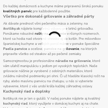
Do každej domácnosti a kuchyne máme pripravenú širokú ponuku
kvalitných panvíc
pre každodenné použitie.
Všetko pre dokonalé grilovanie a záhradné párty
Ak dávate prednosť vôni pečeného mäsa a zeleniny, na
ikotliky.sk
nájdete kompletnú výbavu pre letnú grilovačku.
Ponúkame robustné
rošty na grilovanie
v rôznych rozmeroch,
ktoré sa hodia nad otvorené ohnisko aj do kotlín. Pre milovníkov
španielskej kuchyne a veľkých porcií máme v ponuke špeciálne
Paella panvice
a oceľové
panvice na grilovanie
, na ktorých
pripravíte všetko od steakov až po pečené zemiaky.
Samozrejmosťou je profesionálne
náradie na grilovanie
, ktoré
vám uľahčí manipuláciu s jedlom pri vysokých teplotách. Naše
grilovacie náčinie je vyrobené z odolných materiálov, ktoré
zvládnu náročné podmienky pri ohni. Či už hľadáte klasický rošt na
ryby, alebo masívnu panvicu na chalupu, u nás si vyberiete
vybavenie, ktoré z vás urobí kráľa každej záhradnej oslavy.
Kuchynský riad a doplnky
Ikotliky.sk nie je len o guláši. V našej ponuke nájdete aj kvalitný
kuchynský riad
, ktorý využijete v domácej kuchyni aj na chate.