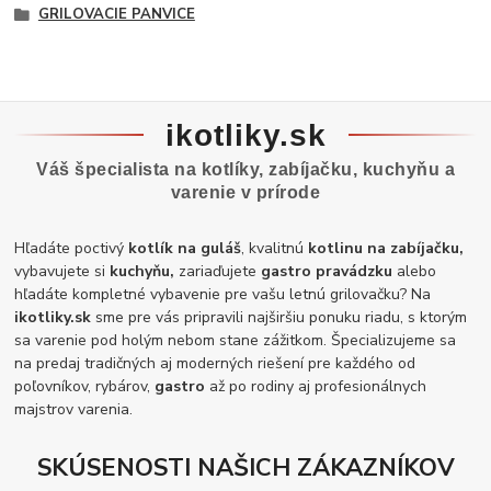
GRILOVACIE PANVICE
ikotliky.sk
Váš špecialista na kotlíky, zabíjačku, kuchyňu a
varenie v prírode
Hľadáte poctivý
kotlík na guláš
, kvalitnú
kotlinu na zabíjačku,
vybavujete si
kuchyňu,
zariaďujete
gastro pravádzku
alebo
hľadáte kompletné vybavenie pre vašu letnú grilovačku? Na
ikotliky.sk
sme pre vás pripravili najširšiu ponuku riadu, s ktorým
sa varenie pod holým nebom stane zážitkom. Špecializujeme sa
na predaj tradičných aj moderných riešení pre každého od
poľovníkov, rybárov,
gastro
až po rodiny aj profesionálnych
majstrov varenia.
SKÚSENOSTI NAŠICH ZÁKAZNÍKOV