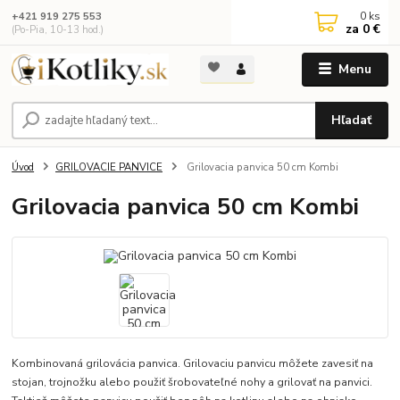
0
ks
+421 919 275 553
za
0 €
(Po-Pia, 10-13 hod.)
Menu
Hľadať
Úvod
GRILOVACIE PANVICE
Grilovacia panvica 50 cm Kombi
Grilovacia panvica 50 cm Kombi
Kombinovaná grilovácia panvica. Grilovaciu panvicu môžete zavesiť na
stojan, trojnožku alebo použiť šrobovateľné nohy a grilovať na panvici.