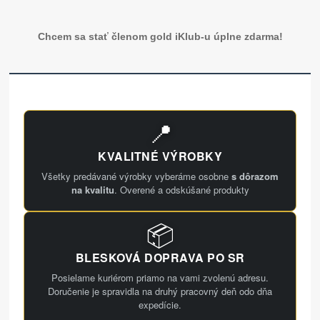
Chcem sa stať členom gold iKlub-u úplne zdarma!
📍
KVALITNÉ VÝROBKY
Všetky predávané výrobky vyberáme osobne
s dôrazom
na kvalitu
. Overené a odskúšané produkty
📦
BLESKOVÁ DOPRAVA PO SR
Posielame kuriérom priamo na vami zvolenú adresu.
Doručenie je spravidla na druhý pracovný deň odo dňa
expedície.