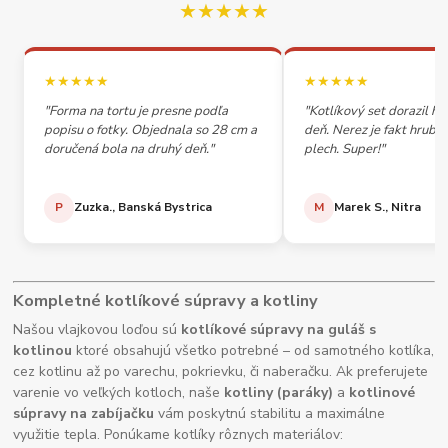
★★★★★
★★★★★
★★★★★
"Forma na tortu je presne podľa
"Kotlíkový set dorazil h
popisu o fotky. Objednala so 28 cm a
deň. Nerez je fakt hrubý,
doručená bola na druhý deň."
plech. Super!"
P
Zuzka., Banská Bystrica
M
Marek S., Nitra
Kompletné kotlíkové súpravy a kotliny
Našou vlajkovou loďou sú
kotlíkové súpravy na guláš s
kotlinou
ktoré obsahujú všetko potrebné – od samotného kotlíka,
cez kotlinu až po varechu, pokrievku, či naberačku. Ak preferujete
varenie vo veľkých kotloch, naše
kotliny (paráky)
a
kotlinové
súpravy na zabíjačku
vám poskytnú stabilitu a maximálne
využitie tepla. Ponúkame kotlíky rôznych materiálov: