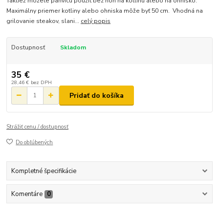
Taktiež môžete panvicu použiť bez nôh na kotlinu alebo na ohnisko.
Maximálny priemer kotliny alebo ohniska môže byť 50 cm. Vhodná na
grilovanie steakov, slani...
celý popis
Dostupnosť
Skladom
35 €
28,46 €
bez DPH
Pridať do košíka
Strážiť cenu / dostupnosť
Do obľúbených
Kompletné špecifikácie
Komentáre
0