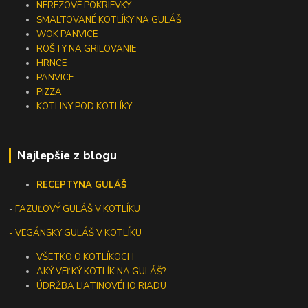
NEREZOVÉ POKRIEVKY
SMALTOVANÉ KOTLÍKY NA GULÁŠ
WOK PANVICE
ROŠTY NA GRILOVANIE
HRNCE
PANVICE
PIZZA
KOTLINY POD KOTLÍKY
Najlepšie z blogu
RECEPTY
NA GULÁŠ
-
FAZUĽOVÝ GULÁŠ V KOTLÍKU
- VEGÁNSKY GULÁŠ V KOTLÍKU
VŠETKO O KOTLÍKOCH
AKÝ VEĽKÝ KOTLÍK NA GULÁŠ?
ÚDRŽBA LIATINOVÉHO RIADU