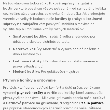
Našou vlajkovou loďou sú
kotlíkové súpravy na guláš s
kotlinou
ktoré obsahujú všetko potrebné – od samotného kotlíka,
cez kotlinu až po varechu, pokrievku, či naberačku. Ak preferujete
varenie vo veľkých kotloch, naše
kotliny (paráky)
a
kotlinové
súpravy na zabíjačku
vám poskytnú stabilitu a maximálne
využitie tepla. Ponúkame kotlíky rôznych materiálov:
Smaltované kotlíky:
Tradičná voľba s jednoduchou
údržbou a skvelou distribúciou tepla.
Nerezové kotlíky:
Moderné a vysoko odolné riešenie s
dlhou životnosťou.
Liatinové kotlíky:
Pre milovníkov pomalého varenia a
pravej sýtosti chutí.
Medené kotlíky:
Pre gulášových majstrov
Plynové horáky a grilovanie
Pre tých, ktorí uprednostňujú komfort a čistú prácu, ponúkame
výkonné
plynové horáky
a variče
pod kotlíky, ktoré zabezpečia
plynulý výkon bez dymu. Milovníci grilovania ocenia naše
oceľové
a liatinové panvice na grilovanie
, či originálne
Paella panvice
pre prípravu stredomorských špecialít priamo na vašej záhrade.