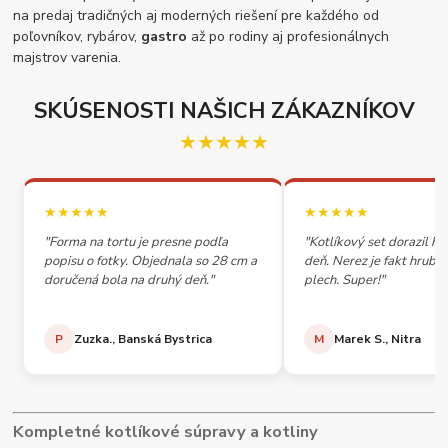
na predaj tradičných aj moderných riešení pre každého od
poľovníkov, rybárov,
gastro
až po rodiny aj profesionálnych
majstrov varenia.
SKÚSENOSTI NAŠICH ZÁKAZNÍKOV
★★★★★
★★★★★
★★★★★
"Forma na tortu je presne podľa
"Kotlíkový set dorazil h
popisu o fotky. Objednala so 28 cm a
deň. Nerez je fakt hrubý,
doručená bola na druhý deň."
plech. Super!"
P
Zuzka., Banská Bystrica
M
Marek S., Nitra
Kompletné kotlíkové súpravy a kotliny