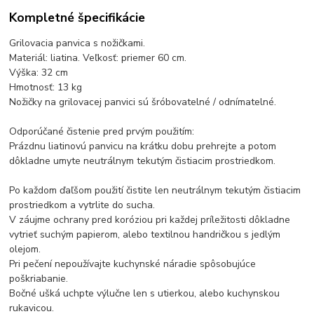
Kompletné špecifikácie
Grilovacia panvica s nožičkami.
Materiál: liatina. Veľkosť: priemer 60 cm.
Výška: 32 cm
Hmotnosť: 13 kg
Nožičky na grilovacej panvici sú šróbovatelné / odnímatelné.
Odporúčané čistenie pred prvým použitím:
Prázdnu liatinovú panvicu na krátku dobu prehrejte a potom
dôkladne umyte neutrálnym tekutým čistiacim prostriedkom.
Po každom ďaľšom použití čistite len neutrálnym tekutým čistiacim
prostriedkom a vytrlite do sucha.
V záujme ochrany pred koróziou pri každej príležitosti dôkladne
vytrieť suchým papierom, alebo textilnou handričkou s jedlým
olejom.
Pri pečení nepoužívajte kuchynské náradie spôsobujúce
poškriabanie.
Bočné ušká uchpte výlučne len s utierkou, alebo kuchynskou
rukavicou.