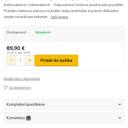
šróbovatelné / odnímatelné. Odporúčané čistenie pred prvým použitím:
Prázdnu liatinovú panvicu na krátku dobu prehrejte a potom dôkladne
umyte neutrálnym tekutým...
celý popis
Dostupnosť
Skladom
89,90 €
73,09 €
bez DPH
Pridať do košíka
Strážiť cenu / dostupnosť
Do obľúbených
Kompletné špecifikácie
Komentáre
0