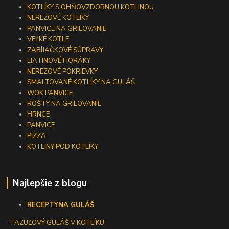
KOTLÍKY S OHŇOVZDORNOU KOTLINOU
NEREZOVÉ KOTLÍKY
PANVICE NA GRILOVANIE
VEĽKÉ KOTLE
ZABÍJAČKOVÉ SÚPRAVY
LIATINOVÉ HORÁKY
NEREZOVÉ POKRIEVKY
SMALTOVANÉ KOTLÍKY NA GULÁŠ
WOK PANVICE
ROŠTY NA GRILOVANIE
HRNCE
PANVICE
PIZZA
KOTLINY POD KOTLÍKY
Najlepšie z blogu
RECEPTY
NA GULÁŠ
-
FAZUĽOVÝ GULÁŠ V KOTLÍKU