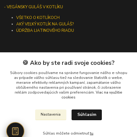
- VEGÁNSKY GULÁŠ V KOTLÍKU
VŠETKO O KOTLÍKOCH
AKÝ VEĽKÝ KOTLÍK NA GULÁŠ?
ÚDRŽBA LIATINOVÉHO RIADU
🍪 Ako by ste radi svoje cookies?
Kontakty
Súbory cookies používame na správne fungovanie nášho e-shopu
+421 919 275 553
av prípade vášho súhlasu tiež na sledovanie štatistík o webe,
meranie efektivity reklamných kampaní, zapamätanie vášho
(Po-Pia, 10-13 hod.)
obľúbeného nastavenia pri používaní stránok, či zobrazenie
reklám zodpovedajúcich vašim preferenciám.
Viac na využitie
ikotliky@ikotliky.sk
cookies
Súhlasím
Nastavenia
Súhlas môžete odmietnuť
tu
.