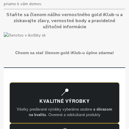
priamo k vám domov.
Staňte sa členom nášho vernostného gold iKlub-u a
získavajte zľavy, vernostné body a pravidelné
užitočné informácie
Chcem sa stať členom gold iKlub-u úplne zdarma!
📍
KVALITNÉ VÝROBKY
Všetky predávané výrobky vyberáme osobne
s dôrazom
na kvalitu
. Overené a odskúšané produkty