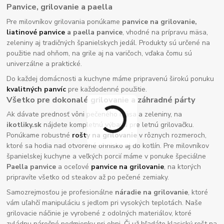
Panvice, grilovanie a paella
Pre milovníkov grilovania ponúkame
panvice na grilovanie,
liatinové panvice
a paella panvice
, vhodné na prípravu mäsa,
zeleniny aj tradičných španielskych jedál. Produkty sú určené na
použitie nad ohňom, na grile aj na varičoch, vďaka čomu sú
univerzálne a praktické.
Do každej domácnosti a kuchyne máme pripravenú širokú ponuku
kvalitných panvíc
pre každodenné použitie.
Všetko pre dokonalé grilovanie a záhradné párty
Ak dávate prednosť vôni pečeného mäsa a zeleniny, na
ikotliky.sk
nájdete kompletnú výbavu pre letnú grilovačku.
Ponúkame robustné
rošty na grilovanie
v rôznych rozmeroch,
ktoré sa hodia nad otvorené ohnisko aj do kotlín. Pre milovníkov
španielskej kuchyne a veľkých porcií máme v ponuke špeciálne
Paella panvice
a oceľové
panvice na grilovanie
, na ktorých
pripravíte všetko od steakov až po pečené zemiaky.
Samozrejmosťou je profesionálne
náradie na grilovanie
, ktoré
vám uľahčí manipuláciu s jedlom pri vysokých teplotách. Naše
grilovacie náčinie je vyrobené z odolných materiálov, ktoré
zvládnu náročné podmienky pri ohni. Či už hľadáte klasický rošt na