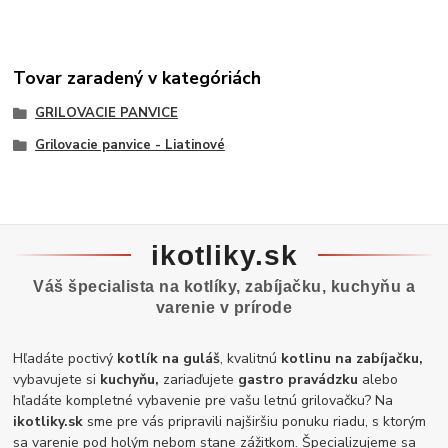
Tovar zaradený v kategóriách
GRILOVACIE PANVICE
Grilovacie panvice - Liatinové
ikotliky.sk
Váš špecialista na kotlíky, zabíjačku, kuchyňu a
varenie v prírode
Hľadáte poctivý
kotlík na guláš
, kvalitnú
kotlinu na zabíjačku,
vybavujete si
kuchyňu,
zariaďujete
gastro pravádzku
alebo
hľadáte kompletné vybavenie pre vašu letnú grilovačku? Na
ikotliky.sk
sme pre vás pripravili najširšiu ponuku riadu, s ktorým
sa varenie pod holým nebom stane zážitkom. Špecializujeme sa