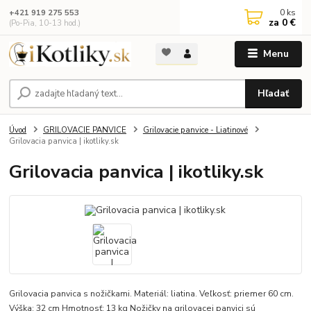
0
ks
+421 919 275 553
za
0 €
(Po-Pia, 10-13 hod.)
Menu
Hľadať
Úvod
GRILOVACIE PANVICE
Grilovacie panvice - Liatinové
Grilovacia panvica | ikotliky.sk
Grilovacia panvica | ikotliky.sk
Grilovacia panvica s nožičkami. Materiál: liatina. Veľkosť: priemer 60 cm.
Výška: 32 cm Hmotnosť: 13 kg Nožičky na grilovacej panvici sú