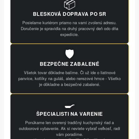
📦
BLESKOVÁ DOPRAVA PO SR
Posielame kuriérom priamo na vami zvolenú adresu.
Doručenie je spravidla na druhý pracovný deň odo dňa
expedície.
🛡️
BEZPEČNE ZABALENÉ
Všetok tovar dôkladne balíme. Či už ide o liatinové
panvice, kotlíky na guláš, alebo nerezové hrnce - Všetko
je dôkladne a bezpečné zabalené.
🍳
ŠPECIALISTI NA VARENIE
Ponúkame len overený tradičný kuchynský riad a
outdoorové vybavenie. Ak si neviete vybrať veľkosť, radi
vám poradíme.