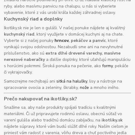
ryby, alebo masívnu panvicu na chalupu, u nás si vyberiete
vybavenie, ktoré z vás urobí kráľa každej záhradnej oslavy.
Kuchynský riad a doplnky
Ikotliky.sk nie je len o guláši. V našej ponuke nájdete aj kvalitný
kuchynský riad
, ktorý využijete v domácej kuchyni aj na chate.
Vyberte si z našej ponuky
hrncov
, pekáčov a panvíc
, ktoré
vynikajú svojou odolnosťou. Nezabudli sme ani na nevyhnutné
príslušenstvo, ako sú
extra dlhé drevené varechy, masívne
nerezové naberačky
a ďalšie doplnky, ktoré uľahčujú manipuláciu
s horúcimi pokrmmi. Široká ponuka na pečenie, ako
formy
, pekáče
či vykrajovačky.
Samozrejme nechýbajú ani
sitká na halušky
, lisy a nástroje na
spracovanie ovocia a zeleniny, škrabky,
nože
a mnoho iného.
Prečo nakupovať na ikotliky.sk?
Snažíme sa, aby naše produkty spájali tradíciu s kvalitnými
materiálmi. Či už pripravujete rodinnú oslavu, obecnú súťaž vo
varení guláša alebo tradičnú domácu zabíjačku, na
ikotliky.sk
nájdete súpravy, ktoré vám budú slúžiť dlhé roky. Naším cieľom je
priniesť vám radosť z varenia, vôňu dreva a chuť poctivého jedla