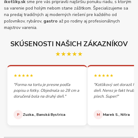
ikotliky.sk
sme pre vás pripravili najširšiu ponuku riadu, s ktorým
sa varenie pod holým nebom stane zážitkom. Špecializujeme sa
na predaj tradičných aj moderných riešení pre každého od
poľovníkov, rybárov,
gastro
až po rodiny aj profesionálnych
majstrov varenia.
SKÚSENOSTI NAŠICH ZÁKAZNÍKOV
★★★★★
★★★★★
★★★★★
"Forma na tortu je presne podľa
"Kotlíkový set dorazil h
popisu o fotky. Objednala so 28 cm a
deň. Nerez je fakt hrubý,
doručená bola na druhý deň."
plech. Super!"
P
Zuzka., Banská Bystrica
M
Marek S., Nitra