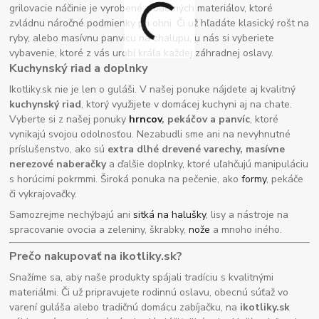
grilovacie náčinie je vyrobené z odolných materiálov, ktoré
zvládnu náročné podmienky pri ohni. Či už hľadáte klasický rošt na
ryby, alebo masívnu panvicu na chalupu, u nás si vyberiete
vybavenie, ktoré z vás urobí kráľa každej záhradnej oslavy.
Kuchynský riad a doplnky
Ikotliky.sk nie je len o guláši. V našej ponuke nájdete aj kvalitný
kuchynský riad
, ktorý využijete v domácej kuchyni aj na chate.
Vyberte si z našej ponuky
hrncov
, pekáčov a panvíc
, ktoré
vynikajú svojou odolnosťou. Nezabudli sme ani na nevyhnutné
príslušenstvo, ako sú
extra dlhé drevené varechy, masívne
nerezové naberačky
a ďalšie doplnky, ktoré uľahčujú manipuláciu
s horúcimi pokrmmi. Široká ponuka na pečenie, ako
formy
, pekáče
či vykrajovačky.
Samozrejme nechýbajú ani
sitká na halušky
, lisy a nástroje na
spracovanie ovocia a zeleniny, škrabky,
nože
a mnoho iného.
Prečo nakupovať na ikotliky.sk?
Snažíme sa, aby naše produkty spájali tradíciu s kvalitnými
materiálmi. Či už pripravujete rodinnú oslavu, obecnú súťaž vo
varení guláša alebo tradičnú domácu zabíjačku, na
ikotliky.sk