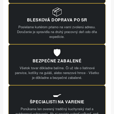
📦
BLESKOVÁ DOPRAVA PO SR
Posielame kuriérom priamo na vami zvolenú adresu.
Doručenie je spravidla na druhý pracovný deň odo dňa
expedície.
🛡️
BEZPEČNE ZABALENÉ
Všetok tovar dôkladne balíme. Či už ide o liatinové
panvice, kotlíky na guláš, alebo nerezové hrnce - Všetko
je dôkladne a bezpečné zabalené.
🍳
ŠPECIALISTI NA VARENIE
Ponúkame len overený tradičný kuchynský riad a
outdoorové vybavenie. Ak si neviete vybrať veľkosť, radi