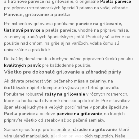
a liatinové panvice na grilovanie
, či originálne
Paella panvice
pre prípravu stredomorských špecialít priamo na vašej záhrade.
Panvice, grilovanie a paella
Pre milovníkov grilovania ponúkame
panvice na grilovanie,
liatinové panvice
a paella panvice
, vhodné na prípravu mäsa,
zeleniny aj tradičných španielskych jedál. Produkty sú určené na
použitie nad ohňom, na grile aj na varičoch, vďaka čomu sú
univerzálne a praktické.
Do každej domácnosti a kuchyne máme pripravenú širokú ponuku
kvalitných panvíc
pre každodenné použitie.
Všetko pre dokonalé grilovanie a záhradné párty
Ak dávate prednosť vôni pečeného mäsa a zeleniny, na
ikotliky.sk
nájdete kompletnú výbavu pre letnú grilovačku.
Ponúkame robustné
rošty na grilovanie
v rôznych rozmeroch,
ktoré sa hodia nad otvorené ohnisko aj do kotlín. Pre milovníkov
španielskej kuchyne a veľkých porcií máme v ponuke špeciálne
Paella panvice
a oceľové
panvice na grilovanie
, na ktorých
pripravíte všetko od steakov až po pečené zemiaky.
Samozrejmosťou je profesionálne
náradie na grilovanie
, ktoré
vám uľahčí manipuláciu s jedlom pri vysokých teplotách. Naše