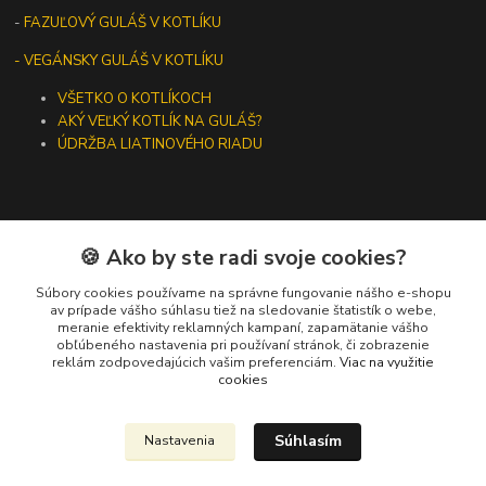
-
FAZUĽOVÝ GULÁŠ V KOTLÍKU
- VEGÁNSKY GULÁŠ V KOTLÍKU
VŠETKO O KOTLÍKOCH
AKÝ VEĽKÝ KOTLÍK NA GULÁŠ?
ÚDRŽBA LIATINOVÉHO RIADU
🍪 Ako by ste radi svoje cookies?
Kontakty
Súbory cookies používame na správne fungovanie nášho e-shopu
+421 919 275 553
av prípade vášho súhlasu tiež na sledovanie štatistík o webe,
meranie efektivity reklamných kampaní, zapamätanie vášho
(Po-Pia, 10-13 hod.)
obľúbeného nastavenia pri používaní stránok, či zobrazenie
reklám zodpovedajúcich vašim preferenciám.
Viac na využitie
ikotliky@ikotliky.sk
cookies
Súhlasím
Nastavenia