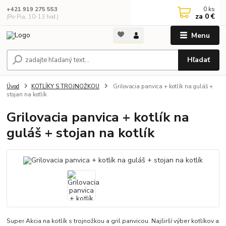
0
ks
+421 919 275 553
za
0 €
(Po-Pia, 10-13 hod.)
Menu
Hľadať
Úvod
KOTLÍKY S TROJNOŽKOU
Grilovacia panvica + kotlík na guláš +
stojan na kotlík
Grilovacia panvica + kotlík na
guláš + stojan na kotlík
Super Akcia na kotlík s trojnožkou a gril panvicou. Najširší výber kotlíkov a