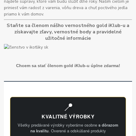
nájdete súpravy, ktoré vám budú slúžiť dlhé roky. Naším cieľom je
priniesť vám radosť z varenia, vôňu dreva a chuť poctivého jedla
priamo k vám domov.
Staňte sa členom nášho vernostného gold iKlub-u a
získavajte zľavy, vernostné body a pravidelné
užitočné informácie
Chcem sa stať členom gold iKlub-u úplne zdarma!
📍
KVALITNÉ VÝROBKY
Všetky predávané výrobky vyberáme osobne
s dôrazom
na kvalitu
. Overené a odskúšané produkty