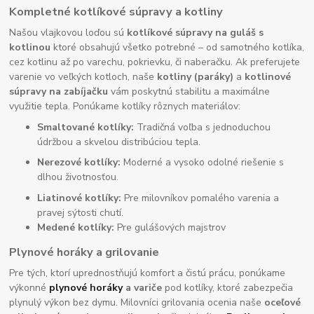
Kompletné kotlíkové súpravy a kotliny
Našou vlajkovou loďou sú
kotlíkové súpravy na guláš s
kotlinou
ktoré obsahujú všetko potrebné – od samotného kotlíka,
cez kotlinu až po varechu, pokrievku, či naberačku. Ak preferujete
varenie vo veľkých kotloch, naše
kotliny (paráky)
a
kotlinové
súpravy na zabíjačku
vám poskytnú stabilitu a maximálne
využitie tepla. Ponúkame kotlíky rôznych materiálov:
Smaltované kotlíky:
Tradičná voľba s jednoduchou
údržbou a skvelou distribúciou tepla.
Nerezové kotlíky:
Moderné a vysoko odolné riešenie s
dlhou životnosťou.
Liatinové kotlíky:
Pre milovníkov pomalého varenia a
pravej sýtosti chutí.
Medené kotlíky:
Pre gulášových majstrov
Plynové horáky a grilovanie
Pre tých, ktorí uprednostňujú komfort a čistú prácu, ponúkame
výkonné
plynové horáky
a variče
pod kotlíky, ktoré zabezpečia
plynulý výkon bez dymu. Milovníci grilovania ocenia naše
oceľové