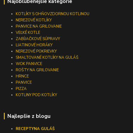
Najobľúbenejšie kategórie
KOTLÍKY S OHŇOVZDORNOU KOTLINOU
NEREZOVÉ KOTLÍKY
PANVICE NA GRILOVANIE
VEĽKÉ KOTLE
ZABÍJAČKOVÉ SÚPRAVY
LIATINOVÉ HORÁKY
NEREZOVÉ POKRIEVKY
SMALTOVANÉ KOTLÍKY NA GULÁŠ
WOK PANVICE
ROŠTY NA GRILOVANIE
HRNCE
PANVICE
PIZZA
KOTLINY POD KOTLÍKY
Najlepšie z blogu
RECEPTY
NA GULÁŠ