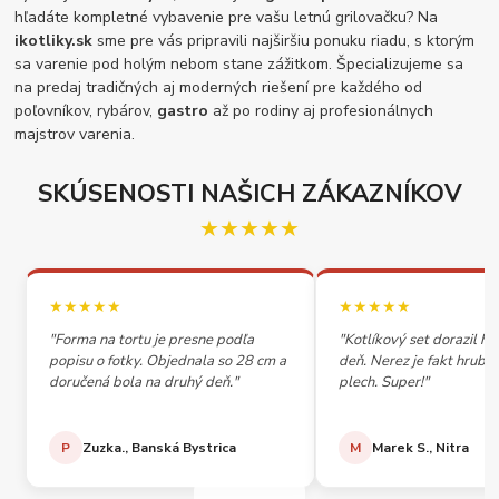
hľadáte kompletné vybavenie pre vašu letnú grilovačku? Na
ikotliky.sk
sme pre vás pripravili najširšiu ponuku riadu, s ktorým
sa varenie pod holým nebom stane zážitkom. Špecializujeme sa
na predaj tradičných aj moderných riešení pre každého od
poľovníkov, rybárov,
gastro
až po rodiny aj profesionálnych
majstrov varenia.
SKÚSENOSTI NAŠICH ZÁKAZNÍKOV
★★★★★
★★★★★
★★★★★
"Forma na tortu je presne podľa
"Kotlíkový set dorazil h
popisu o fotky. Objednala so 28 cm a
deň. Nerez je fakt hrubý,
doručená bola na druhý deň."
plech. Super!"
P
Zuzka., Banská Bystrica
M
Marek S., Nitra