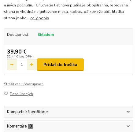
a iných pochutín. Grilovacia liatinová platňa je obojstranná, rebrovaná
strana je vhodná na grilovanie mäsa, klobás, párkov, rýb atď.. hladka
strana je vho...
celý popis
Dostupnosť
Skladom
39,90 €
32,44 €
bez DPH
Pridať do košíka
Strážiť cenu / dostupnosť
Do obľúbených
Kompletné špecifikácie
Komentáre
0