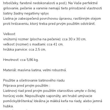
hrbolčeky, farebné nedokonalosti a pod.). Na Vaše perfektné
grilovanie, pečenie a varenie nemajú tieto prirodzené vlastnosti
liatiny žiadny negatívny vplyv.
Liatina je zabezpečená povrchovou úpravou, rastlinným olejom
proti hrdzaveniu, ktorý treba pred prvým použitím odstrániť.
Veľkosť:
vnútorný rozmer (plocha na pečenie): cca 30 x 30 cm,
veľkosť (rozmer) s madlami: cca 41 cm,
hrúbka panvice: cca 2,5 cm,
Hmotnosť: cca 5,86 kg.
Materiál: masívna liatina, veľmi robustná.
Použitie a ošetrovanie liatinového riadu
Príprava pred prvým použitím :
Liatinový riad pred prvým použitím starostlivo umyte v čistej,
horúcej vode. Nepoužívajte saponáty, ani hrubé umývacie
pomôcky/drôtenka/. Ideálna je mäkká kefa na riady, alebo jemná
hubka.