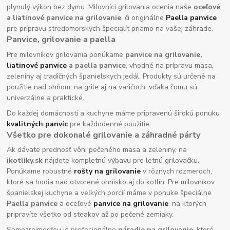
plynulý výkon bez dymu. Milovníci grilovania ocenia naše
oceľové
a liatinové panvice na grilovanie
, či originálne
Paella panvice
pre prípravu stredomorských špecialít priamo na vašej záhrade.
Panvice, grilovanie a paella
Pre milovníkov grilovania ponúkame
panvice na grilovanie,
liatinové panvice
a paella panvice
, vhodné na prípravu mäsa,
zeleniny aj tradičných španielskych jedál. Produkty sú určené na
použitie nad ohňom, na grile aj na varičoch, vďaka čomu sú
univerzálne a praktické.
Do každej domácnosti a kuchyne máme pripravenú širokú ponuku
kvalitných panvíc
pre každodenné použitie.
Všetko pre dokonalé grilovanie a záhradné párty
Ak dávate prednosť vôni pečeného mäsa a zeleniny, na
ikotliky.sk
nájdete kompletnú výbavu pre letnú grilovačku.
Ponúkame robustné
rošty na grilovanie
v rôznych rozmeroch,
ktoré sa hodia nad otvorené ohnisko aj do kotlín. Pre milovníkov
španielskej kuchyne a veľkých porcií máme v ponuke špeciálne
Paella panvice
a oceľové
panvice na grilovanie
, na ktorých
pripravíte všetko od steakov až po pečené zemiaky.
Samozrejmosťou je profesionálne
náradie na grilovanie
, ktoré