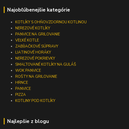
Najobľúbenejšie kategórie
KOTLÍKY S OHŇOVZDORNOU KOTLINOU
NEREZOVÉ KOTLÍKY
PANVICE NA GRILOVANIE
VEĽKÉ KOTLE
ZABÍJAČKOVÉ SÚPRAVY
LIATINOVÉ HORÁKY
NEREZOVÉ POKRIEVKY
SMALTOVANÉ KOTLÍKY NA GULÁŠ
WOK PANVICE
ROŠTY NA GRILOVANIE
HRNCE
PANVICE
PIZZA
KOTLINY POD KOTLÍKY
Najlepšie z blogu