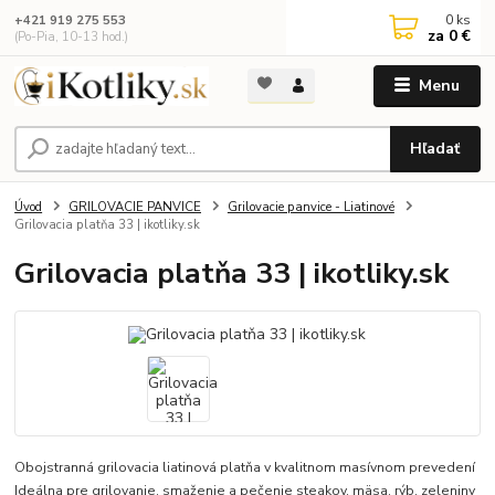
0
ks
+421 919 275 553
za
0 €
(Po-Pia, 10-13 hod.)
Menu
Hľadať
Úvod
GRILOVACIE PANVICE
Grilovacie panvice - Liatinové
Grilovacia platňa 33 | ikotliky.sk
Grilovacia platňa 33 | ikotliky.sk
Obojstranná grilovacia liatinová platňa v kvalitnom masívnom prevedení
Ideálna pre grilovanie, smaženie a pečenie steakov, mäsa, rýb, zeleniny