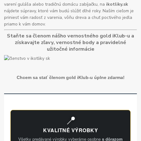
varení guláša alebo tradičnú domácu zabíjačku, na
ikotliky.sk
nájdete súpravy, ktoré vám budú slúžiť dlhé roky. Naším cieľom je
priniesť vám radosť z varenia, vôňu dreva a chuť poctivého jedla
priamo k vám domov.
Staňte sa členom nášho vernostného gold iKlub-u a
získavajte zľavy, vernostné body a pravidelné
užitočné informácie
Chcem sa stať členom gold iKlub-u úplne zdarma!
📍
KVALITNÉ VÝROBKY
Všetky predávané výrobky vyberáme osobne
s dôrazom