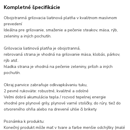
Kompletné špecifikácie
Obojstranná grilovacia liatinová platňa v kvalitnom masívnom
prevedení
Ideálna pre grilovanie, smaženie a pečenie steakov, mäsa, rýb,
zeleniny a iných pochutín.
Grilovacia liatinová platňa je obojstranná,
rebrovaná strana je vhodná na grilovanie mäsa, klobás, párkov,
rýb atď..
hladka strana je vhodná na pečenie zeleniny, príloh a iných
pochutín.
Okraj panvice zabraňuje odkvapkávaniu tuku,
2 pevné rukoväte: robustné, kvalitné a odolné
Veľmi dobrá akumulácia tepla / rozvod tepelnej energie
vhodné pre plynové grily, plynové varné stoličky, do rúry, tiež do
otvoreného ohňa alebo na drevené uhlie či brikety
Poznámka k produktu:
Konečný produkt môže mať v tvare a farbe menšie odchýlky (malé