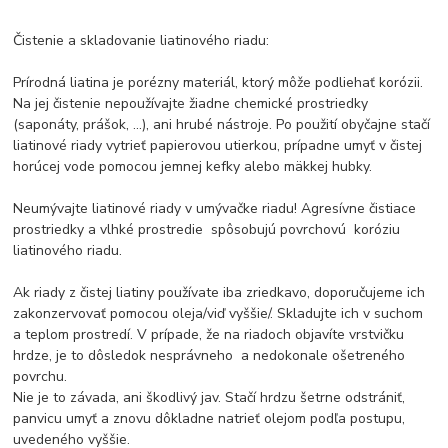
Čistenie a skladovanie liatinového riadu:
Prírodná liatina je porézny materiál, ktorý môže podliehať korózii.
Na jej čistenie nepoužívajte žiadne chemické prostriedky
(saponáty, prášok, ...), ani hrubé nástroje. Po použití obyčajne stačí
liatinové riady vytrieť papierovou utierkou, prípadne umyť v čistej
horúcej vode pomocou jemnej kefky alebo mäkkej hubky.
Neumývajte liatinové riady v umývačke riadu! Agresívne čistiace
prostriedky a vlhké prostredie spôsobujú povrchovú koróziu
liatinového riadu.
Ak riady z čistej liatiny používate iba zriedkavo, doporučujeme ich
zakonzervovať pomocou oleja/viď vyššie/. Skladujte ich v suchom
a teplom prostredí. V prípade, že na riadoch objavíte vrstvičku
hrdze, je to dôsledok nesprávneho a nedokonale ošetreného
povrchu.
Nie je to závada, ani škodlivý jav. Stačí hrdzu šetrne odstrániť,
panvicu umyť a znovu dôkladne natrieť olejom podľa postupu,
uvedeného vyššie.