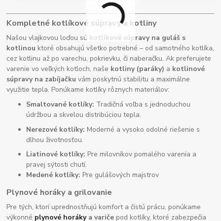
Kompletné kotlíkové súpravy a kotliny
Našou vlajkovou loďou sú
kotlíkové súpravy na guláš s
kotlinou
ktoré obsahujú všetko potrebné – od samotného kotlíka,
cez kotlinu až po varechu, pokrievku, či naberačku. Ak preferujete
varenie vo veľkých kotloch, naše
kotliny (paráky)
a
kotlinové
súpravy na zabíjačku
vám poskytnú stabilitu a maximálne
využitie tepla. Ponúkame kotlíky rôznych materiálov:
Smaltované kotlíky:
Tradičná voľba s jednoduchou
údržbou a skvelou distribúciou tepla.
Nerezové kotlíky:
Moderné a vysoko odolné riešenie s
dlhou životnosťou.
Liatinové kotlíky:
Pre milovníkov pomalého varenia a
pravej sýtosti chutí.
Medené kotlíky:
Pre gulášových majstrov
Plynové horáky a grilovanie
Pre tých, ktorí uprednostňujú komfort a čistú prácu, ponúkame
výkonné
plynové horáky
a variče
pod kotlíky, ktoré zabezpečia