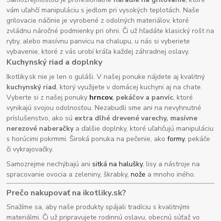
vám uľahčí manipuláciu s jedlom pri vysokých teplotách. Naše
grilovacie náčinie je vyrobené z odolných materiálov, ktoré
zvládnu náročné podmienky pri ohni. Či už hľadáte klasický rošt na
ryby, alebo masívnu panvicu na chalupu, u nás si vyberiete
vybavenie, ktoré z vás urobí kráľa každej záhradnej oslavy.
Kuchynský riad a doplnky
Ikotliky.sk nie je len o guláši. V našej ponuke nájdete aj kvalitný
kuchynský riad
, ktorý využijete v domácej kuchyni aj na chate.
Vyberte si z našej ponuky
hrncov
, pekáčov a panvíc
, ktoré
vynikajú svojou odolnosťou. Nezabudli sme ani na nevyhnutné
príslušenstvo, ako sú
extra dlhé drevené varechy, masívne
nerezové naberačky
a ďalšie doplnky, ktoré uľahčujú manipuláciu
s horúcimi pokrmmi. Široká ponuka na pečenie, ako
formy
, pekáče
či vykrajovačky.
Samozrejme nechýbajú ani
sitká na halušky
, lisy a nástroje na
spracovanie ovocia a zeleniny, škrabky,
nože
a mnoho iného.
Prečo nakupovať na ikotliky.sk?
Snažíme sa, aby naše produkty spájali tradíciu s kvalitnými
materiálmi. Či už pripravujete rodinnú oslavu, obecnú súťaž vo