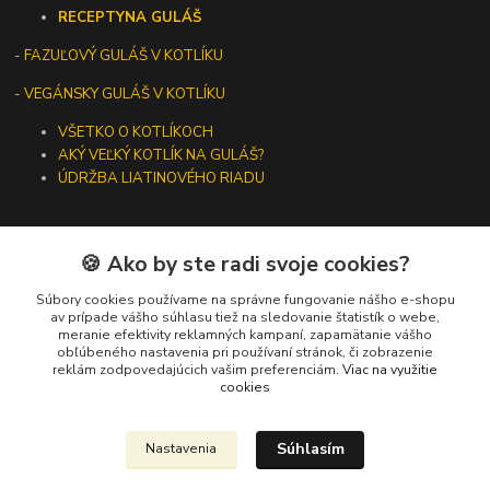
RECEPTY
NA GULÁŠ
-
FAZUĽOVÝ GULÁŠ V KOTLÍKU
- VEGÁNSKY GULÁŠ V KOTLÍKU
VŠETKO O KOTLÍKOCH
AKÝ VEĽKÝ KOTLÍK NA GULÁŠ?
ÚDRŽBA LIATINOVÉHO RIADU
🍪 Ako by ste radi svoje cookies?
Kontakty
Súbory cookies používame na správne fungovanie nášho e-shopu
av prípade vášho súhlasu tiež na sledovanie štatistík o webe,
meranie efektivity reklamných kampaní, zapamätanie vášho
+421 919 275 553
obľúbeného nastavenia pri používaní stránok, či zobrazenie
(Po-Pia, 10-13 hod.)
reklám zodpovedajúcich vašim preferenciám.
Viac na využitie
cookies
ikotliky@ikotliky.sk
Súhlasím
Nastavenia