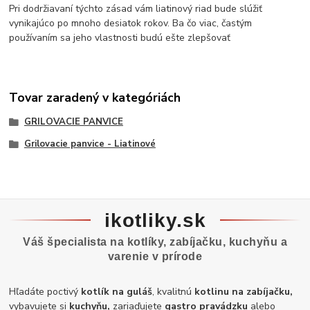
Pri dodržiavaní týchto zásad vám liatinový riad bude slúžiť
vynikajúco po mnoho desiatok rokov. Ba čo viac, častým
používaním sa jeho vlastnosti budú ešte zlepšovať
Tovar zaradený v kategóriách
GRILOVACIE PANVICE
Grilovacie panvice - Liatinové
ikotliky.sk
Váš špecialista na kotlíky, zabíjačku, kuchyňu a
varenie v prírode
Hľadáte poctivý
kotlík na guláš
, kvalitnú
kotlinu na zabíjačku,
vybavujete si
kuchyňu,
zariaďujete
gastro pravádzku
alebo