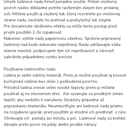
Umyté liatinové riady ihneď poriadne osušte. Potom vnútorný
povrch riadov dôkladne potrite rastlinným olejom bez pridanej
soli. Môžete použiť aj stužený tuk, ktorý rozotriete po vnútornej
strane riadu, necháte ho prehriať a prebytočný tuk zlejete.
Pre dosiahnutie ideálneho efektu sa môže tento postup pred
prvým použitím 2-3x zopakovať.
Nakoniec vytrite riady papierovou utierkou. Správne pripravený
liatinový riad bude dokonale nepriľnavý. Riady udržiavajte stále
mierne mastné, podporujete tým ich nepriľnavosť a zároveň
zabránite prípadnému vzniku korózie.
Používanie liatinového riadu:
Liatina je veľmi odolný materiál. Preto je možné používať aj kovové
kuchynské náčinie bez obáv z poškodenia povrchu.
Prírodná liatina znesie veľmi vysoké teploty, preto ju môžete
používať aj na otvorenom ohni. Ale vyvarujte sa prudkých zmien
teplôt, aby nedošlo k narušeniu štruktúry /prípadne až
popraskaniu /materiálu. Neumiestňujte ani liatinové riady priamo
na rozpálený sporák, pred použitím je vhodné ich predhriať v rúre.
Ohrievajte ich pomaly asi minútu a pol. Liatinové riady sú krehké,
dávajte preto pozor na pády, alebo prudké nárazy.