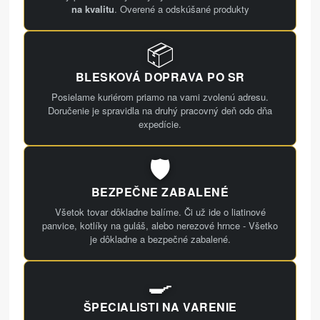
na kvalitu
. Overené a odskúšané produkty
📦
BLESKOVÁ DOPRAVA PO SR
Posielame kuriérom priamo na vami zvolenú adresu.
Doručenie je spravidla na druhý pracovný deň odo dňa
expedície.
🛡️
BEZPEČNE ZABALENÉ
Všetok tovar dôkladne balíme. Či už ide o liatinové
panvice, kotlíky na guláš, alebo nerezové hrnce - Všetko
je dôkladne a bezpečné zabalené.
🍳
ŠPECIALISTI NA VARENIE