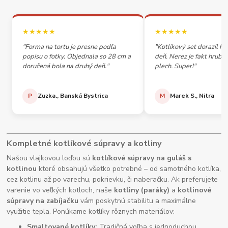
★★★★★
★★★★★
"Forma na tortu je presne podľa
"Kotlíkový set dorazil h
popisu o fotky. Objednala so 28 cm a
deň. Nerez je fakt hrubý,
doručená bola na druhý deň."
plech. Super!"
P
Zuzka., Banská Bystrica
M
Marek S., Nitra
Kompletné kotlíkové súpravy a kotliny
Našou vlajkovou loďou sú
kotlíkové súpravy na guláš s
kotlinou
ktoré obsahujú všetko potrebné – od samotného kotlíka,
cez kotlinu až po varechu, pokrievku, či naberačku. Ak preferujete
varenie vo veľkých kotloch, naše
kotliny (paráky)
a
kotlinové
súpravy na zabíjačku
vám poskytnú stabilitu a maximálne
využitie tepla. Ponúkame kotlíky rôznych materiálov:
Smaltované kotlíky:
Tradičná voľba s jednoduchou