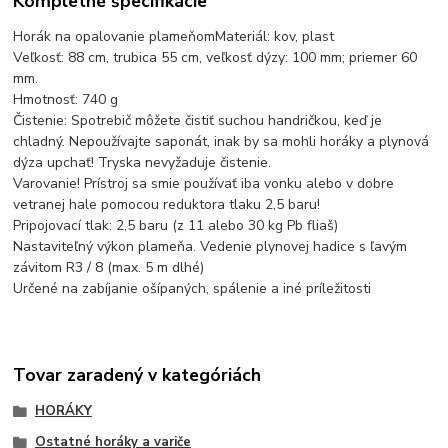
Kompletné špecifikácie
Horák na opalovanie plameňomMateriál: kov, plast
Veľkosť: 88 cm, trubica 55 cm, veľkosť dýzy: 100 mm; priemer 60
mm.
Hmotnosť: 740 g
Čistenie: Spotrebič môžete čistiť suchou handričkou, keď je
chladný. Nepoužívajte saponát, inak by sa mohli horáky a plynová
dýza upchať! Tryska nevyžaduje čistenie.
Varovanie! Prístroj sa smie používať iba vonku alebo v dobre
vetranej hale pomocou reduktora tlaku 2,5 baru!
Pripojovací tlak: 2,5 baru (z 11 alebo 30 kg Pb fliaš)
Nastaviteľný výkon plameňa. Vedenie plynovej hadice s ľavým
závitom R3 / 8 (max. 5 m dlhé)
Určené na zabíjanie ošípaných, spálenie a iné príležitosti
Tovar zaradený v kategóriách
HORÁKY
Ostatné horáky a variče