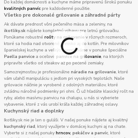
Do každej domácnosti a kuchyne máme pripravenú širokú ponuku
kvalitných panvíc
pre každodenné použitie.
Všetko pre dokonalé grilovanie a záhradné párty
Ak dávate prednosť vôni pečeného mäsa a zeleniny, na
ikotliky.sk
nájdete kompletnú výbavu pre letnú grilovačku.
Ponúkame robustné
rošty na grilovanie
v rôznych rozmeroch,
ktoré sa hodia nad otvorené ohnisko aj do kotlín. Pre milovníkov
španielskej kuchyne a veľkých porcií máme v ponuke špeciálne
Paella panvice
a oceľové
panvice na grilovanie
, na ktorých
pripravíte všetko od steakov až po pečené zemiaky.
Samozrejmosťou je profesionálne
náradie na grilovanie
, ktoré
vám uľahčí manipuláciu s jedlom pri vysokých teplotách. Naše
grilovacie náčinie je vyrobené z odolných materiálov, ktoré
zvládnu náročné podmienky pri ohni. Či už hľadáte klasický rošt na
ryby, alebo masívnu panvicu na chalupu, u nás si vyberiete
vybavenie, ktoré z vás urobí kráľa každej záhradnej oslavy.
Kuchynský riad a doplnky
Ikotliky.sk nie je len o guláši. V našej ponuke nájdete aj kvalitný
kuchynský riad
, ktorý využijete v domácej kuchyni aj na chate.
Vyberte si z našej ponuky
hrncov
, pekáčov a panvíc
, ktoré