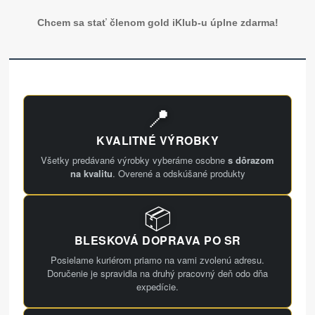
Chcem sa stať členom gold iKlub-u úplne zdarma!
📍
KVALITNÉ VÝROBKY
Všetky predávané výrobky vyberáme osobne
s dôrazom
na kvalitu
. Overené a odskúšané produkty
📦
BLESKOVÁ DOPRAVA PO SR
Posielame kuriérom priamo na vami zvolenú adresu.
Doručenie je spravidla na druhý pracovný deň odo dňa
expedície.