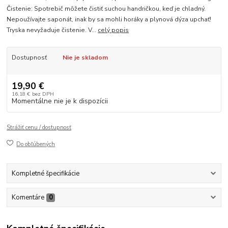
Čistenie: Spotrebič môžete čistiť suchou handričkou, keď je chladný.
Nepoužívajte saponát, inak by sa mohli horáky a plynová dýza upchať!
Tryska nevyžaduje čistenie. V...
celý popis
Dostupnosť
Nie je skladom
19,90 €
16,18 €
bez DPH
Momentálne nie je k dispozícii
Strážiť cenu / dostupnosť
Do obľúbených
Kompletné špecifikácie
Komentáre
0