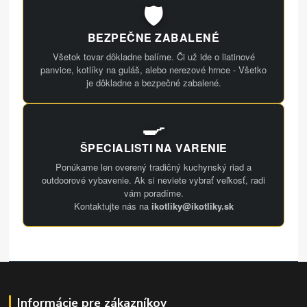
🛡️
BEZPEČNE ZABALENÉ
Všetok tovar dôkladne balíme. Či už ide o liatinové
panvice, kotlíky na guláš, alebo nerezové hrnce - Všetko
je dôkladne a bezpečné zabalené.
🍳
ŠPECIALISTI NA VARENIE
Ponúkame len overený tradičný kuchynský riad a
outdoorové vybavenie. Ak si neviete vybrať veľkosť, radi
vám poradíme.
Kontaktujte nás na
ikotliky@ikotliky.sk
Informácie pre zákazníkov