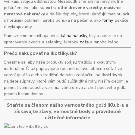
vynikajú svojou odolnosťou. Nezabudli sme ani na nevyhnutné
príslušenstvo, ako sú
extra dlhé drevené varechy, masívne
nerezové naberačky
a ďalšie doplnky, ktoré uľahčujú manipuláciu
s horúcimi pokrmmi. Široká ponuka na pečenie, ako
formy
, pekáče
či vykrajovačky.
Samozrejme nechýbajú ani
sitká na halušky
, lisy a nástroje na
spracovanie ovocia a zeleniny, škrabky,
nože
a mnoho iného.
Prečo nakupovať na ikotliky.sk?
Snažíme sa, aby naše produkty spájali tradíciu s kvalitnými
materiálmi. Či už pripravujete rodinnú oslavu, obecnú súťaž vo
varení guláša alebo tradičnú domácu zabíjačku, na
ikotliky.sk
nájdete súpravy, ktoré vám budú slúžiť dlhé roky. Naším cieľom je
priniesť vám radosť z varenia, vôňu dreva a chuť poctivého jedla
priamo k vám domov.
Staňte sa členom nášho vernostného gold iKlub-u a
získavajte zľavy, vernostné body a pravidelné
užitočné informácie