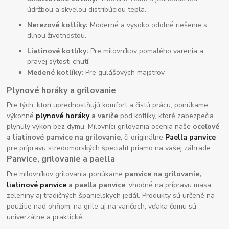
údržbou a skvelou distribúciou tepla.
Nerezové kotlíky:
Moderné a vysoko odolné riešenie s
dlhou životnosťou.
Liatinové kotlíky:
Pre milovníkov pomalého varenia a
pravej sýtosti chutí.
Medené kotlíky:
Pre gulášových majstrov
Plynové horáky a grilovanie
Pre tých, ktorí uprednostňujú komfort a čistú prácu, ponúkame
výkonné
plynové horáky
a variče
pod kotlíky, ktoré zabezpečia
plynulý výkon bez dymu. Milovníci grilovania ocenia naše
oceľové
a liatinové panvice na grilovanie
, či originálne
Paella panvice
pre prípravu stredomorských špecialít priamo na vašej záhrade.
Panvice, grilovanie a paella
Pre milovníkov grilovania ponúkame
panvice na grilovanie,
liatinové panvice
a paella panvice
, vhodné na prípravu mäsa,
zeleniny aj tradičných španielskych jedál. Produkty sú určené na
použitie nad ohňom, na grile aj na varičoch, vďaka čomu sú
univerzálne a praktické.