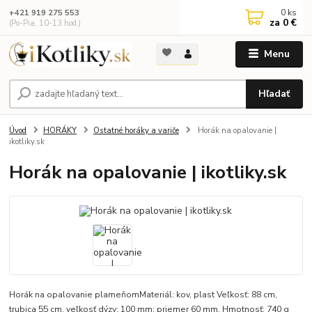
0
ks
+421 919 275 553
za
0 €
(Po-Pia, 10-13 hod.)
Menu
Hľadať
Úvod
HORÁKY
Ostatné horáky a variče
Horák na opalovanie |
ikotliky.sk
Horák na opalovanie | ikotliky.sk
Horák na opalovanie plameňomMateriál: kov, plast Veľkosť: 88 cm,
trubica 55 cm, veľkosť dýzy: 100 mm; priemer 60 mm. Hmotnosť: 740 g