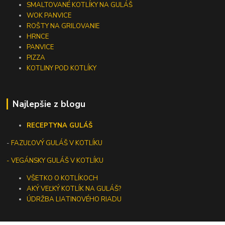
SMALTOVANÉ KOTLÍKY NA GULÁŠ
WOK PANVICE
ROŠTY NA GRILOVANIE
HRNCE
PANVICE
PIZZA
KOTLINY POD KOTLÍKY
Najlepšie z blogu
RECEPTY
NA GULÁŠ
-
FAZUĽOVÝ GULÁŠ V KOTLÍKU
- VEGÁNSKY GULÁŠ V KOTLÍKU
VŠETKO O KOTLÍKOCH
AKÝ VEĽKÝ KOTLÍK NA GULÁŠ?
ÚDRŽBA LIATINOVÉHO RIADU