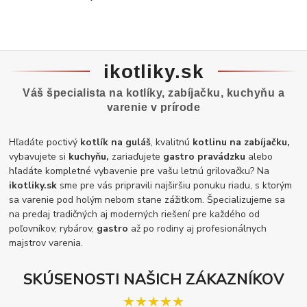
ikotliky.sk
Váš špecialista na kotlíky, zabíjačku, kuchyňu a
varenie v prírode
Hľadáte poctivý
kotlík na guláš
, kvalitnú
kotlinu na zabíjačku,
vybavujete si
kuchyňu,
zariaďujete
gastro pravádzku
alebo
hľadáte kompletné vybavenie pre vašu letnú grilovačku? Na
ikotliky.sk
sme pre vás pripravili najširšiu ponuku riadu, s ktorým
sa varenie pod holým nebom stane zážitkom. Špecializujeme sa
na predaj tradičných aj moderných riešení pre každého od
poľovníkov, rybárov,
gastro
až po rodiny aj profesionálnych
majstrov varenia.
SKÚSENOSTI NAŠICH ZÁKAZNÍKOV
★★★★★