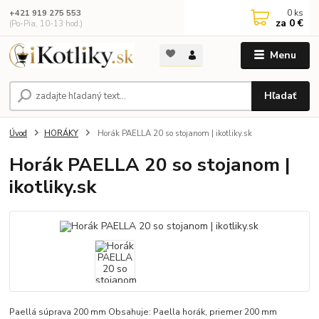
0
ks
+421 919 275 553
za
0 €
(Po-Pia, 10-13 hod.)
Menu
Hľadať
Úvod
HORÁKY
Horák PAELLA 20 so stojanom | ikotliky.sk
Horák PAELLA 20 so stojanom |
ikotliky.sk
Paellá súprava 200 mm Obsahuje: Paella horák, priemer 200 mm