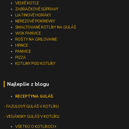
VEĽKÉ KOTLE
ZABÍJAČKOVÉ SÚPRAVY
LIATINOVÉ HORÁKY
NEREZOVÉ POKRIEVKY
SMALTOVANÉ KOTLÍKY NA GULÁŠ
WOK PANVICE
ROŠTY NA GRILOVANIE
HRNCE
PANVICE
PIZZA
KOTLINY POD KOTLÍKY
Najlepšie z blogu
RECEPTY
NA GULÁŠ
-
FAZUĽOVÝ GULÁŠ V KOTLÍKU
- VEGÁNSKY GULÁŠ V KOTLÍKU
VŠETKO O KOTLÍKOCH