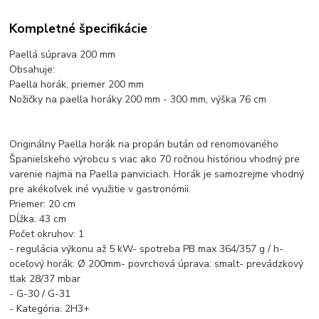
Kompletné špecifikácie
Paellá súprava 200 mm
Obsahuje:
Paella horák, priemer 200 mm
Nožičky na paella horáky 200 mm - 300 mm, výška 76 cm
Originálny Paella horák na propán bután od renomovaného
Španielskeho výrobcu s viac ako 70 ročnou históriou vhodný pre
varenie najmä na Paella panviciach. Horák je samozrejme vhodný
pre akékoľvek iné využitie v gastronómii.
Priemer: 20 cm
Dĺžka: 43 cm
Počet okruhov: 1
- regulácia výkonu až 5 kW- spotreba PB max 364/357 g / h-
oceľový horák: Ø 200mm- povrchová úprava: smalt- prevádzkový
tlak 28/37 mbar
- G-30 / G-31
- Kategória: 2H3+