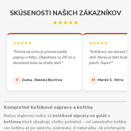
SKÚSENOSTI NAŠICH ZÁKAZNÍKOV
★★★★★
★★★★★
★★★★★
"Forma na tortu je presne podľa
"Kotlíkový set dorazil h
popisu o fotky. Objednala so 28 cm a
deň. Nerez je fakt hrubý,
doručená bola na druhý deň."
plech. Super!"
P
Zuzka., Banská Bystrica
M
Marek S., Nitra
Kompletné kotlíkové súpravy a kotliny
Našou vlajkovou loďou sú
kotlíkové súpravy na guláš s
kotlinou
ktoré obsahujú všetko potrebné – od samotného kotlíka,
cez kotlinu až po varechu, pokrievku, či naberačku. Ak preferujete