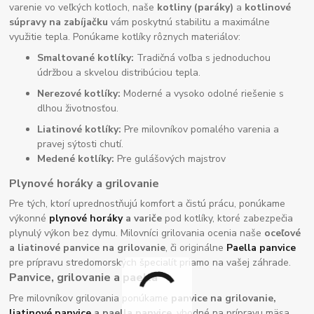
varenie vo veľkých kotloch, naše
kotliny (paráky)
a
kotlinové
súpravy na zabíjačku
vám poskytnú stabilitu a maximálne
využitie tepla. Ponúkame kotlíky rôznych materiálov:
Smaltované kotlíky:
Tradičná voľba s jednoduchou
údržbou a skvelou distribúciou tepla.
Nerezové kotlíky:
Moderné a vysoko odolné riešenie s
dlhou životnosťou.
Liatinové kotlíky:
Pre milovníkov pomalého varenia a
pravej sýtosti chutí.
Medené kotlíky:
Pre gulášových majstrov
Plynové horáky a grilovanie
Pre tých, ktorí uprednostňujú komfort a čistú prácu, ponúkame
výkonné
plynové horáky
a variče
pod kotlíky, ktoré zabezpečia
plynulý výkon bez dymu. Milovníci grilovania ocenia naše
oceľové
a liatinové panvice na grilovanie
, či originálne
Paella panvice
pre prípravu stredomorských špecialít priamo na vašej záhrade.
Panvice, grilovanie a paella
Pre milovníkov grilovania ponúkame
panvice na grilovanie,
liatinové panvice
a paella panvice
, vhodné na prípravu mäsa,