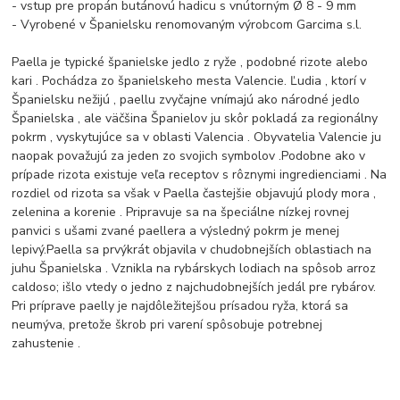
- vstup pre propán butánovú hadicu s vnútorným Ø 8 - 9 mm
- Vyrobené v Španielsku renomovaným výrobcom Garcima s.l.
Paella je typické španielske jedlo z ryže , podobné rizote alebo
kari . Pochádza zo španielskeho mesta Valencie. Ľudia , ktorí v
Španielsku nežijú , paellu zvyčajne vnímajú ako národné jedlo
Španielska , ale väčšina Španielov ju skôr pokladá za regionálny
pokrm , vyskytujúce sa v oblasti Valencia . Obyvatelia Valencie ju
naopak považujú za jeden zo svojich symbolov .Podobne ako v
prípade rizota existuje veľa receptov s rôznymi ingredienciami . Na
rozdiel od rizota sa však v Paella častejšie objavujú plody mora ,
zelenina a korenie . Pripravuje sa na špeciálne nízkej rovnej
panvici s ušami zvané paellera a výsledný pokrm je menej
lepivý.Paella sa prvýkrát objavila v chudobnejších oblastiach na
juhu Španielska . Vznikla na rybárskych lodiach na spôsob arroz
caldoso; išlo vtedy o jedno z najchudobnejších jedál pre rybárov.
Pri príprave paelly je najdôležitejšou prísadou ryža, ktorá sa
neumýva, pretože škrob pri varení spôsobuje potrebnej
zahustenie .