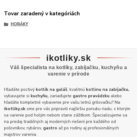
Tovar zaradený v kategóriách
HORÁKY
ikotliky.sk
Váš špecialista na kotlíky, zabíjačku, kuchyňu a
varenie v prírode
Hľadáte poctivý
kotlík na guláš
, kvalitnú
kotlinu na zabíjačku,
vybavujete si
kuchyňu,
zariaďujete
gastro pravádzku
alebo
hľadáte kompletné vybavenie pre vašu letnú grilovačku? Na
ikotliky.sk
sme pre vás pripravili najširšiu ponuku riadu, s ktorým
sa varenie pod holým nebom stane zážitkom. Špecializujeme sa
na predaj tradičných aj moderných riešení pre každého od
poľovníkov, rybárov,
gastro
až po rodiny aj profesionálnych
majstrov varenia.