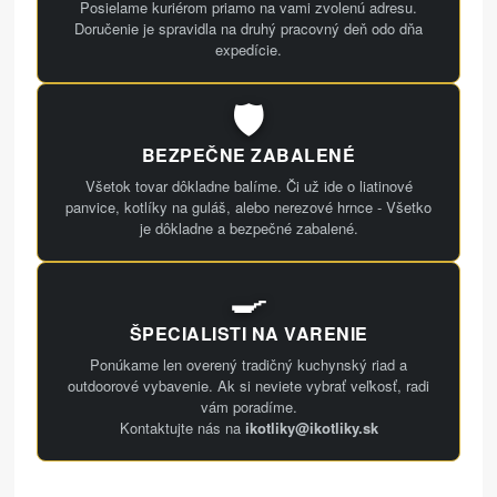
Posielame kuriérom priamo na vami zvolenú adresu.
Doručenie je spravidla na druhý pracovný deň odo dňa
expedície.
🛡️
BEZPEČNE ZABALENÉ
Všetok tovar dôkladne balíme. Či už ide o liatinové
panvice, kotlíky na guláš, alebo nerezové hrnce - Všetko
je dôkladne a bezpečné zabalené.
🍳
ŠPECIALISTI NA VARENIE
Ponúkame len overený tradičný kuchynský riad a
outdoorové vybavenie. Ak si neviete vybrať veľkosť, radi
vám poradíme.
Kontaktujte nás na
ikotliky@ikotliky.sk