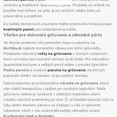
zeleniny aj tradičných španielskych jedál. Produkty sú určené na
použitie nad ohňom, na grile aj na varičoch, vďaka čomu sú
univerzálne a praktické.
Do každej domácnosti a kuchyne máme pripravenú širokú ponuku
kvalitných panvíc
pre každodenné použitie.
Všetko pre dokonalé grilovanie a záhradné párty
Ak dávate prednosť vôni pečeného mäsa a zeleniny, na
ikotliky.sk
nájdete kompletnú výbavu pre letnú grilovačku.
Ponúkame robustné
rošty na grilovanie
v rôznych rozmeroch,
ktoré sa hodia nad otvorené ohnisko aj do kotlín. Pre milovníkov
španielskej kuchyne a veľkých porcií máme v ponuke špeciálne
Paella panvice
a oceľové
panvice na grilovanie
, na ktorých
pripravíte všetko od steakov až po pečené zemiaky.
Samozrejmosťou je profesionálne
náradie na grilovanie
, ktoré
vám uľahčí manipuláciu s jedlom pri vysokých teplotách. Naše
grilovacie náčinie je vyrobené z odolných materiálov, ktoré
zvládnu náročné podmienky pri ohni. Či už hľadáte klasický rošt na
ryby, alebo masívnu panvicu na chalupu, u nás si vyberiete
vybavenie, ktoré z vás urobí kráľa každej záhradnej oslavy.
Kuchynský riad a doplnky