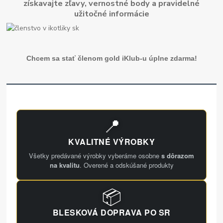
získavajte zľavy, vernostné body a pravidelné
užitočné informácie
Chcem sa stať členom gold iKlub-u úplne zdarma!
📍
KVALITNÉ VÝROBKY
Všetky predávané výrobky vyberáme osobne
s dôrazom
na kvalitu
. Overené a odskúšané produkty
📦
BLESKOVÁ DOPRAVA PO SR