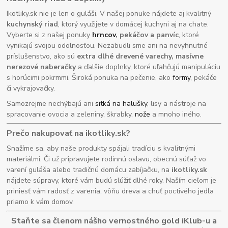
Ikotliky.sk nie je len o guláši. V našej ponuke nájdete aj kvalitný
kuchynský riad
, ktorý využijete v domácej kuchyni aj na chate.
Vyberte si z našej ponuky
hrncov
, pekáčov a panvíc
, ktoré
vynikajú svojou odolnosťou. Nezabudli sme ani na nevyhnutné
príslušenstvo, ako sú
extra dlhé drevené varechy, masívne
nerezové naberačky
a ďalšie doplnky, ktoré uľahčujú manipuláciu
s horúcimi pokrmmi. Široká ponuka na pečenie, ako
formy
, pekáče
či vykrajovačky.
Samozrejme nechýbajú ani
sitká na halušky
, lisy a nástroje na
spracovanie ovocia a zeleniny, škrabky,
nože
a mnoho iného.
Prečo nakupovať na ikotliky.sk?
Snažíme sa, aby naše produkty spájali tradíciu s kvalitnými
materiálmi. Či už pripravujete rodinnú oslavu, obecnú súťaž vo
varení guláša alebo tradičnú domácu zabíjačku, na
ikotliky.sk
nájdete súpravy, ktoré vám budú slúžiť dlhé roky. Naším cieľom je
priniesť vám radosť z varenia, vôňu dreva a chuť poctivého jedla
priamo k vám domov.
Staňte sa členom nášho vernostného gold iKlub-u a