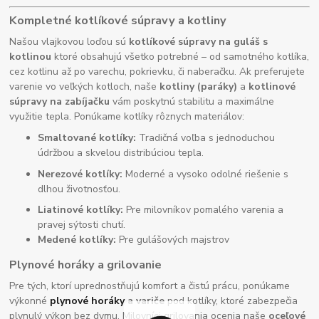
Kompletné kotlíkové súpravy a kotliny
Našou vlajkovou loďou sú
kotlíkové súpravy na guláš s
kotlinou
ktoré obsahujú všetko potrebné – od samotného kotlíka,
cez kotlinu až po varechu, pokrievku, či naberačku. Ak preferujete
varenie vo veľkých kotloch, naše
kotliny (paráky)
a
kotlinové
súpravy na zabíjačku
vám poskytnú stabilitu a maximálne
využitie tepla. Ponúkame kotlíky rôznych materiálov:
Smaltované kotlíky:
Tradičná voľba s jednoduchou
údržbou a skvelou distribúciou tepla.
Nerezové kotlíky:
Moderné a vysoko odolné riešenie s
dlhou životnosťou.
Liatinové kotlíky:
Pre milovníkov pomalého varenia a
pravej sýtosti chutí.
Medené kotlíky:
Pre gulášových majstrov
Plynové horáky a grilovanie
Pre tých, ktorí uprednostňujú komfort a čistú prácu, ponúkame
výkonné
plynové horáky
a variče
pod kotlíky, ktoré zabezpečia
plynulý výkon bez dymu. Milovníci grilovania ocenia naše
oceľové