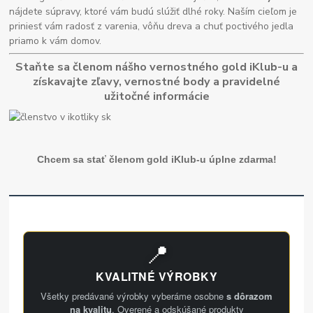
nájdete súpravy, ktoré vám budú slúžiť dlhé roky. Naším cieľom je
priniesť vám radosť z varenia, vôňu dreva a chuť poctivého jedla
priamo k vám domov.
Staňte sa členom nášho vernostného gold iKlub-u a
získavajte zľavy, vernostné body a pravidelné
užitočné informácie
Chcem sa stať členom gold iKlub-u úplne zdarma!
📍
KVALITNÉ VÝROBKY
Všetky predávané výrobky vyberáme osobne
s dôrazom
na kvalitu
. Overené a odskúšané produkty