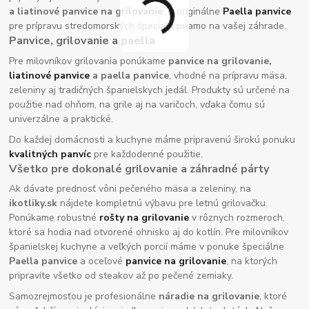
a liatinové panvice na grilovanie
, či originálne
Paella panvice
pre prípravu stredomorských špecialít priamo na vašej záhrade.
Panvice, grilovanie a paella
Pre milovníkov grilovania ponúkame
panvice na grilovanie,
liatinové panvice
a paella panvice
, vhodné na prípravu mäsa,
zeleniny aj tradičných španielskych jedál. Produkty sú určené na
použitie nad ohňom, na grile aj na varičoch, vďaka čomu sú
univerzálne a praktické.
Do každej domácnosti a kuchyne máme pripravenú širokú ponuku
kvalitných panvíc
pre každodenné použitie.
Všetko pre dokonalé grilovanie a záhradné párty
Ak dávate prednosť vôni pečeného mäsa a zeleniny, na
ikotliky.sk
nájdete kompletnú výbavu pre letnú grilovačku.
Ponúkame robustné
rošty na grilovanie
v rôznych rozmeroch,
ktoré sa hodia nad otvorené ohnisko aj do kotlín. Pre milovníkov
španielskej kuchyne a veľkých porcií máme v ponuke špeciálne
Paella panvice
a oceľové
panvice na grilovanie
, na ktorých
pripravíte všetko od steakov až po pečené zemiaky.
Samozrejmosťou je profesionálne
náradie na grilovanie
, ktoré