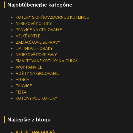
Najobľúbenejšie kategórie
KOTLÍKY S OHŇOVZDORNOU KOTLINOU
NEREZOVÉ KOTLÍKY
PANVICE NA GRILOVANIE
VEĽKÉ KOTLE
ZABÍJAČKOVÉ SÚPRAVY
LIATINOVÉ HORÁKY
NEREZOVÉ POKRIEVKY
SMALTOVANÉ KOTLÍKY NA GULÁŠ
WOK PANVICE
ROŠTY NA GRILOVANIE
HRNCE
PANVICE
PIZZA
KOTLINY POD KOTLÍKY
Najlepšie z blogu
RECEPTY
NA GULÁŠ