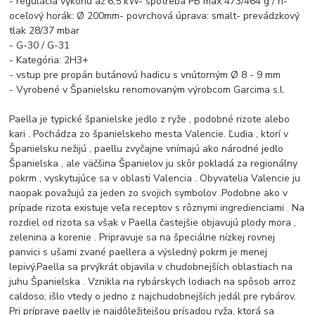
- regulácia výkonu až 6,5 kW- spotreba PB max 473/464 g / h-
oceľový horák: Ø 200mm- povrchová úprava: smalt- prevádzkový
tlak 28/37 mbar
- G-30 / G-31
- Kategória: 2H3+
- vstup pre propán butánovú hadicu s vnútorným Ø 8 - 9 mm
- Vyrobené v Španielsku renomovaným výrobcom Garcima s.l.
Paella je typické španielske jedlo z ryže , podobné rizote alebo
kari . Pochádza zo španielskeho mesta Valencie. Ľudia , ktorí v
Španielsku nežijú , paellu zvyčajne vnímajú ako národné jedlo
Španielska , ale väčšina Španielov ju skôr pokladá za regionálny
pokrm , vyskytujúce sa v oblasti Valencia . Obyvatelia Valencie ju
naopak považujú za jeden zo svojich symbolov .Podobne ako v
prípade rizota existuje veľa receptov s rôznymi ingredienciami . Na
rozdiel od rizota sa však v Paella častejšie objavujú plody mora ,
zelenina a korenie . Pripravuje sa na špeciálne nízkej rovnej
panvici s ušami zvané paellera a výsledný pokrm je menej
lepivý.Paella sa prvýkrát objavila v chudobnejších oblastiach na
juhu Španielska . Vznikla na rybárskych lodiach na spôsob arroz
caldoso; išlo vtedy o jedno z najchudobnejších jedál pre rybárov.
Pri príprave paelly je najdôležitejšou prísadou ryža, ktorá sa