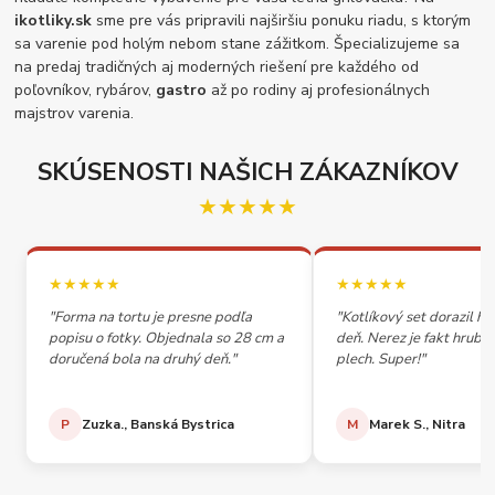
ikotliky.sk
sme pre vás pripravili najširšiu ponuku riadu, s ktorým
sa varenie pod holým nebom stane zážitkom. Špecializujeme sa
na predaj tradičných aj moderných riešení pre každého od
poľovníkov, rybárov,
gastro
až po rodiny aj profesionálnych
majstrov varenia.
SKÚSENOSTI NAŠICH ZÁKAZNÍKOV
★★★★★
★★★★★
★★★★★
"Forma na tortu je presne podľa
"Kotlíkový set dorazil h
popisu o fotky. Objednala so 28 cm a
deň. Nerez je fakt hrubý,
doručená bola na druhý deň."
plech. Super!"
P
Zuzka., Banská Bystrica
M
Marek S., Nitra