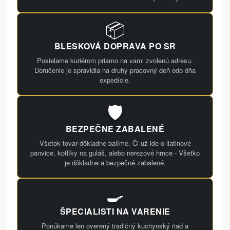
📦
BLESKOVÁ DOPRAVA PO SR
Posielame kuriérom priamo na vami zvolenú adresu.
Doručenie je spravidla na druhý pracovný deň odo dňa
expedície.
🛡️
BEZPEČNE ZABALENÉ
Všetok tovar dôkladne balíme. Či už ide o liatinové
panvice, kotlíky na guláš, alebo nerezové hrnce - Všetko
je dôkladne a bezpečné zabalené.
🍳
ŠPECIALISTI NA VARENIE
Ponúkame len overený tradičný kuchynský riad a