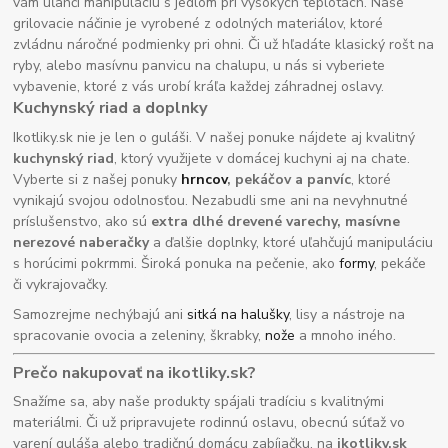
vám uľahčí manipuláciu s jedlom pri vysokých teplotách. Naše
grilovacie náčinie je vyrobené z odolných materiálov, ktoré
zvládnu náročné podmienky pri ohni. Či už hľadáte klasický rošt na
ryby, alebo masívnu panvicu na chalupu, u nás si vyberiete
vybavenie, ktoré z vás urobí kráľa každej záhradnej oslavy.
Kuchynský riad a doplnky
Ikotliky.sk nie je len o guláši. V našej ponuke nájdete aj kvalitný
kuchynský riad
, ktorý využijete v domácej kuchyni aj na chate.
Vyberte si z našej ponuky
hrncov
, pekáčov a panvíc
, ktoré
vynikajú svojou odolnosťou. Nezabudli sme ani na nevyhnutné
príslušenstvo, ako sú
extra dlhé drevené varechy, masívne
nerezové naberačky
a ďalšie doplnky, ktoré uľahčujú manipuláciu
s horúcimi pokrmmi. Široká ponuka na pečenie, ako
formy
, pekáče
či vykrajovačky.
Samozrejme nechýbajú ani
sitká na halušky
, lisy a nástroje na
spracovanie ovocia a zeleniny, škrabky,
nože
a mnoho iného.
Prečo nakupovať na ikotliky.sk?
Snažíme sa, aby naše produkty spájali tradíciu s kvalitnými
materiálmi. Či už pripravujete rodinnú oslavu, obecnú súťaž vo
varení guláša alebo tradičnú domácu zabíjačku, na
ikotliky.sk