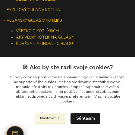
-
FAZUĽOVÝ GULÁŠ V KOTLÍKU
- VEGÁNSKY GULÁŠ V KOTLÍKU
VŠETKO O KOTLÍKOCH
AKÝ VEĽKÝ KOTLÍK NA GULÁŠ?
ÚDRŽBA LIATINOVÉHO RIADU
🍪 Ako by ste radi svoje cookies?
Kontakty
Súbory cookies používame na správne fungovanie nášho e-shopu
av prípade vášho súhlasu tiež na sledovanie štatistík o webe,
meranie efektivity reklamných kampaní, zapamätanie vášho
+421 919 275 553
obľúbeného nastavenia pri používaní stránok, či zobrazenie
(Po-Pia, 10-13 hod.)
reklám zodpovedajúcich vašim preferenciám.
Viac na využitie
cookies
ikotliky@ikotliky.sk
Súhlasím
Nastavenia