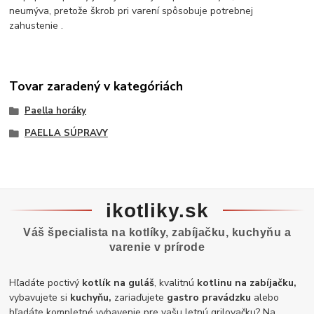
neumýva, pretože škrob pri varení spôsobuje potrebnej
zahustenie .
Tovar zaradený v kategóriách
Paella horáky
PAELLA SÚPRAVY
ikotliky.sk
Váš špecialista na kotlíky, zabíjačku, kuchyňu a
varenie v prírode
Hľadáte poctivý
kotlík na guláš
, kvalitnú
kotlinu na zabíjačku,
vybavujete si
kuchyňu,
zariaďujete
gastro pravádzku
alebo
hľadáte kompletné vybavenie pre vašu letnú grilovačku? Na