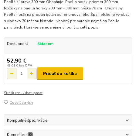
Paellá súprava 300 mm Obsahuje: Paella horák, priemer 300 mm
Nožičky na paella horáky 200 mm - 300 mm, výška 76 cm Originálny
Paella horák na propán bután od renomovaného Španielskeho výrobcu
s viac ako 70 ročnou históriou vhodný pre varenie najmä na Paella
panviciach. Horák je samozrejme vhodný ...
celý popis
Dostupnosť
Skladom
52,90 €
43,01 €
bez DPH
Pridať do košíka
Strážiť cenu / dostupnosť
Do obľúbených
Kompletné špecifikácie
Komentáre
0