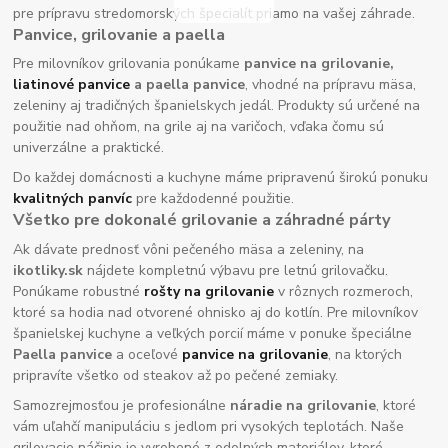
pre prípravu stredomorských špecialít priamo na vašej záhrade.
Panvice, grilovanie a paella
Pre milovníkov grilovania ponúkame
panvice na grilovanie,
liatinové panvice
a paella panvice
, vhodné na prípravu mäsa,
zeleniny aj tradičných španielskych jedál. Produkty sú určené na
použitie nad ohňom, na grile aj na varičoch, vďaka čomu sú
univerzálne a praktické.
Do každej domácnosti a kuchyne máme pripravenú širokú ponuku
kvalitných panvíc
pre každodenné použitie.
Všetko pre dokonalé grilovanie a záhradné párty
Ak dávate prednosť vôni pečeného mäsa a zeleniny, na
ikotliky.sk
nájdete kompletnú výbavu pre letnú grilovačku.
Ponúkame robustné
rošty na grilovanie
v rôznych rozmeroch,
ktoré sa hodia nad otvorené ohnisko aj do kotlín. Pre milovníkov
španielskej kuchyne a veľkých porcií máme v ponuke špeciálne
Paella panvice
a oceľové
panvice na grilovanie
, na ktorých
pripravíte všetko od steakov až po pečené zemiaky.
Samozrejmosťou je profesionálne
náradie na grilovanie
, ktoré
vám uľahčí manipuláciu s jedlom pri vysokých teplotách. Naše
grilovacie náčinie je vyrobené z odolných materiálov, ktoré