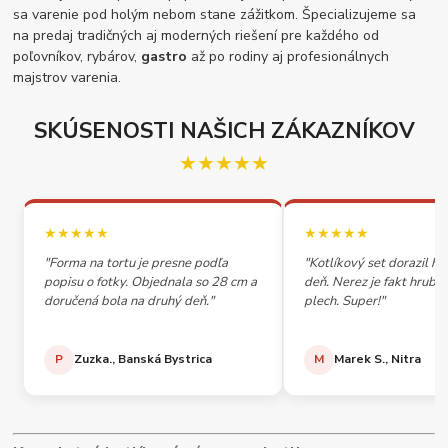
sa varenie pod holým nebom stane zážitkom. Špecializujeme sa
na predaj tradičných aj moderných riešení pre každého od
poľovníkov, rybárov,
gastro
až po rodiny aj profesionálnych
majstrov varenia.
SKÚSENOSTI NAŠICH ZÁKAZNÍKOV
★★★★★
★★★★★
★★★★★
"Forma na tortu je presne podľa
"Kotlíkový set dorazil h
popisu o fotky. Objednala so 28 cm a
deň. Nerez je fakt hrubý,
doručená bola na druhý deň."
plech. Super!"
P
Zuzka., Banská Bystrica
M
Marek S., Nitra