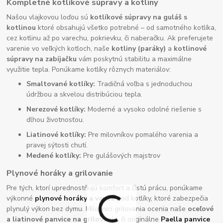
Kompletné kotlíkové súpravy a kotliny
Našou vlajkovou loďou sú
kotlíkové súpravy na guláš s
kotlinou
ktoré obsahujú všetko potrebné – od samotného kotlíka,
cez kotlinu až po varechu, pokrievku, či naberačku. Ak preferujete
varenie vo veľkých kotloch, naše
kotliny (paráky)
a
kotlinové
súpravy na zabíjačku
vám poskytnú stabilitu a maximálne
využitie tepla. Ponúkame kotlíky rôznych materiálov:
Smaltované kotlíky:
Tradičná voľba s jednoduchou
údržbou a skvelou distribúciou tepla.
Nerezové kotlíky:
Moderné a vysoko odolné riešenie s
dlhou životnosťou.
Liatinové kotlíky:
Pre milovníkov pomalého varenia a
pravej sýtosti chutí.
Medené kotlíky:
Pre gulášových majstrov
Plynové horáky a grilovanie
Pre tých, ktorí uprednostňujú komfort a čistú prácu, ponúkame
výkonné
plynové horáky
a variče
pod kotlíky, ktoré zabezpečia
plynulý výkon bez dymu. Milovníci grilovania ocenia naše
oceľové
a liatinové panvice na grilovanie
, či originálne
Paella panvice