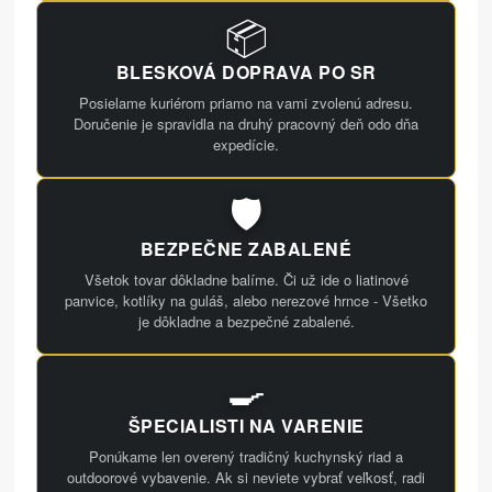
📦
BLESKOVÁ DOPRAVA PO SR
Posielame kuriérom priamo na vami zvolenú adresu.
Doručenie je spravidla na druhý pracovný deň odo dňa
expedície.
🛡️
BEZPEČNE ZABALENÉ
Všetok tovar dôkladne balíme. Či už ide o liatinové
panvice, kotlíky na guláš, alebo nerezové hrnce - Všetko
je dôkladne a bezpečné zabalené.
🍳
ŠPECIALISTI NA VARENIE
Ponúkame len overený tradičný kuchynský riad a
outdoorové vybavenie. Ak si neviete vybrať veľkosť, radi