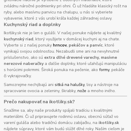
zvládnu náročné podmienky pri ohni. Či už hľadáte klasický rošt na
ryby, alebo masívnu panvicu na chalupu, u nás si vyberiete
vybavenie, ktoré z vás urobí kráľa každej záhradnej oslavy.
Kuchynský riad a doplnky
Ikotliky.sk nie je len o guláši. V našej ponuke nájdete aj kvalitný
kuchynský riad
, ktorý využijete v domácej kuchyni aj na chate.
Vyberte si z našej ponuky
hrncov
, pekáčov a panvíc
, ktoré
vynikajú svojou odolnosťou. Nezabudli sme ani na nevyhnutné
príslušenstvo, ako sú
extra dlhé drevené varechy, masívne
nerezové naberačky
a ďalšie doplnky, ktoré uľahčujú manipuláciu
s horúcimi pokrmmi. Široká ponuka na pečenie, ako
formy
, pekáče
či vykrajovačky.
Samozrejme nechýbajú ani
sitká na halušky
, lisy a nástroje na
spracovanie ovocia a zeleniny, škrabky,
nože
a mnoho iného.
Prečo nakupovať na ikotliky.sk?
Snažíme sa, aby naše produkty spájali tradíciu s kvalitnými
materiálmi. Či už pripravujete rodinnú oslavu, obecnú súťaž vo
varení guláša alebo tradičnú domácu zabíjačku, na
ikotliky.sk
nájdete súpravy, ktoré vám budú slúžiť dlhé roky. Naším cieľom je