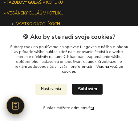
-
FAZUĽOVÝ GULÁŠ V KOTLÍKU
- VEGÁNSKY GULÁŠ V KOTLÍKU
VŠETKO O KOTLÍKOCH
AKÝ VEĽKÝ KOTLÍK NA GULÁŠ?
🍪 Ako by ste radi svoje cookies?
ÚDRŽBA LIATINOVÉHO RIADU
Súbory cookies používame na správne fungovanie nášho e-shopu
av prípade vášho súhlasu tiež na sledovanie štatistík o webe,
meranie efektivity reklamných kampaní, zapamätanie vášho
obľúbeného nastavenia pri používaní stránok, či zobrazenie
reklám zodpovedajúcich vašim preferenciám.
Viac na využitie
Kontakty
cookies
+421 919 275 553
Súhlasím
Nastavenia
(Po-Pia, 10-13 hod.)
ikotliky@ikotliky.sk
Súhlas môžete odmietnuť
tu
.
Vytvorené na
Eshop-rychlo.sk