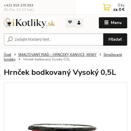
0
ks
+421 919 275 553
za
0 €
(Po-Pia, 10-13 hod.)
Menu
Hľadať
Úvod
SMALTOVANÝ RIAD - HRNĆEKY, KANVICE, MISKY
Smaltované
hrnčeky
Hrnček bodkovaný Vysoký 0,5L
Hrnček bodkovaný Vysoký 0,5L