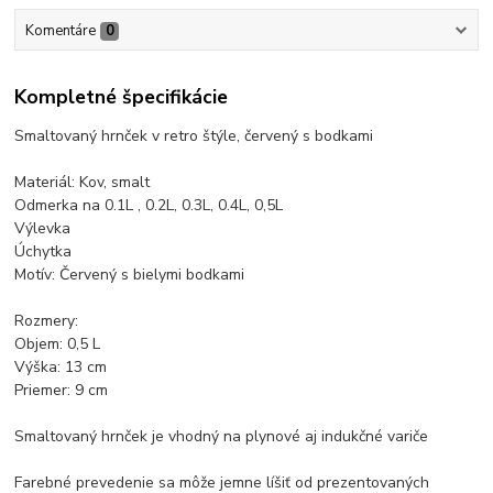
Komentáre
0
Kompletné špecifikácie
Smaltovaný hrnček v retro štýle, červený s bodkami
Materiál: Kov, smalt
Odmerka na 0.1L , 0.2L, 0.3L, 0.4L, 0,5L
Výlevka
Úchytka
Motív: Červený s bielymi bodkami
Rozmery:
Objem: 0,5 L
Výška: 13 cm
Priemer: 9 cm
Smaltovaný hrnček je vhodný na plynové aj indukčné variče
Farebné prevedenie sa môže jemne líšiť od prezentovaných