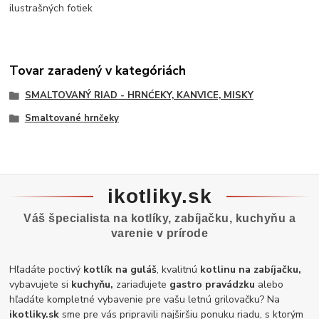
ilustrašných fotiek
Tovar zaradený v kategóriách
SMALTOVANÝ RIAD - HRNĆEKY, KANVICE, MISKY
Smaltované hrnčeky
ikotliky.sk
Váš špecialista na kotlíky, zabíjačku, kuchyňu a
varenie v prírode
Hľadáte poctivý
kotlík na guláš
, kvalitnú
kotlinu na zabíjačku,
vybavujete si
kuchyňu,
zariaďujete
gastro pravádzku
alebo
hľadáte kompletné vybavenie pre vašu letnú grilovačku? Na
ikotliky.sk
sme pre vás pripravili najširšiu ponuku riadu, s ktorým