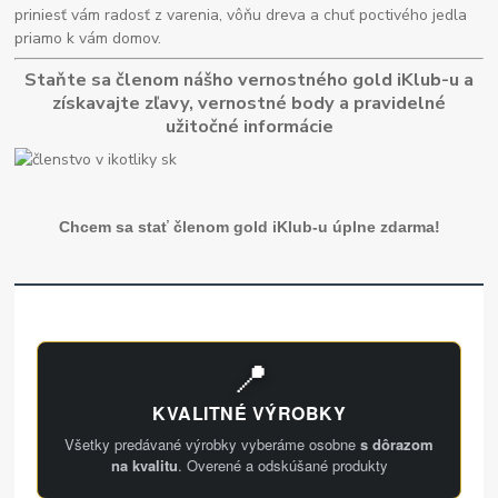
priniesť vám radosť z varenia, vôňu dreva a chuť poctivého jedla
priamo k vám domov.
Staňte sa členom nášho vernostného gold iKlub-u a
získavajte zľavy, vernostné body a pravidelné
užitočné informácie
Chcem sa stať členom gold iKlub-u úplne zdarma!
📍
KVALITNÉ VÝROBKY
Všetky predávané výrobky vyberáme osobne
s dôrazom
na kvalitu
. Overené a odskúšané produkty