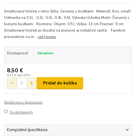
Smaltovaný hrnček v retro štýle, červený s bodkami Materiál: Kov, smalt
Odmerka na 0.1L , 0.2L, 0.3L, 0.4L, 0,5L Výlevka Úchytka Motív: Červený s
bielymi bodkami Rozmery: Objem: 0,5 L Výška: 13 cm Priemer: 9 cm
Smaltovaný hrnček je vhodný na plynové aj indukčné variče Farebné
prevedenie sa m...
celý popis
Dostupnosť
Skladom
8,50 €
6,91 €
bez DPH
Pridať do košíka
Strážiť cenu / dostupnosť
Do obľúbených
Kompletné špecifikácie