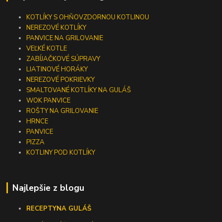
KOTLÍKY S OHŇOVZDORNOU KOTLINOU
NEREZOVÉ KOTLÍKY
PANVICE NA GRILOVANIE
VEĽKÉ KOTLE
ZABÍJAČKOVÉ SÚPRAVY
LIATINOVÉ HORÁKY
NEREZOVÉ POKRIEVKY
SMALTOVANÉ KOTLÍKY NA GULÁŠ
WOK PANVICE
ROŠTY NA GRILOVANIE
HRNCE
PANVICE
PIZZA
KOTLINY POD KOTLÍKY
Najlepšie z blogu
RECEPTY
NA GULÁŠ