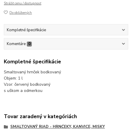
Strážiť cenu / dostupnosť
Do obľúbených
Kompletné špecifikácie
Komentáre
0
Kompletné špecifikácie
Smaltovaný hrnček bodkovaný
Objem: 1 l
Vzor: červený bodkovaný
s uškom a odmerkou
Tovar zaradený v kategóriách
SMALTOVANÝ RIAD - HRNĆEKY, KANVICE, MISKY