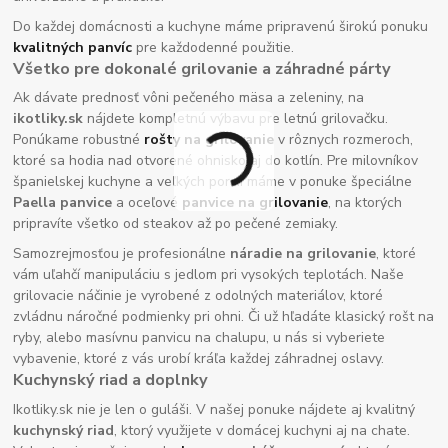
Do každej domácnosti a kuchyne máme pripravenú širokú ponuku
kvalitných panvíc
pre každodenné použitie.
Všetko pre dokonalé grilovanie a záhradné párty
Ak dávate prednosť vôni pečeného mäsa a zeleniny, na
ikotliky.sk
nájdete kompletnú výbavu pre letnú grilovačku.
Ponúkame robustné
rošty na grilovanie
v rôznych rozmeroch,
ktoré sa hodia nad otvorené ohnisko aj do kotlín. Pre milovníkov
španielskej kuchyne a veľkých porcií máme v ponuke špeciálne
Paella panvice
a oceľové
panvice na grilovanie
, na ktorých
pripravíte všetko od steakov až po pečené zemiaky.
Samozrejmosťou je profesionálne
náradie na grilovanie
, ktoré
vám uľahčí manipuláciu s jedlom pri vysokých teplotách. Naše
grilovacie náčinie je vyrobené z odolných materiálov, ktoré
zvládnu náročné podmienky pri ohni. Či už hľadáte klasický rošt na
ryby, alebo masívnu panvicu na chalupu, u nás si vyberiete
vybavenie, ktoré z vás urobí kráľa každej záhradnej oslavy.
Kuchynský riad a doplnky
Ikotliky.sk nie je len o guláši. V našej ponuke nájdete aj kvalitný
kuchynský riad
, ktorý využijete v domácej kuchyni aj na chate.