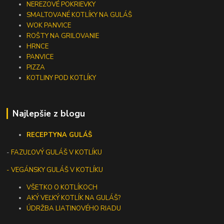
NEREZOVÉ POKRIEVKY
SMALTOVANÉ KOTLÍKY NA GULÁŠ
WOK PANVICE
ROŠTY NA GRILOVANIE
HRNCE
PANVICE
PIZZA
KOTLINY POD KOTLÍKY
Najlepšie z blogu
RECEPTY
NA GULÁŠ
-
FAZUĽOVÝ GULÁŠ V KOTLÍKU
- VEGÁNSKY GULÁŠ V KOTLÍKU
VŠETKO O KOTLÍKOCH
AKÝ VEĽKÝ KOTLÍK NA GULÁŠ?
ÚDRŽBA LIATINOVÉHO RIADU