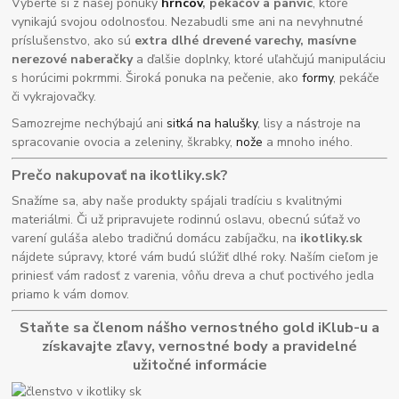
Vyberte si z našej ponuky
hrncov
, pekáčov a panvíc
, ktoré
vynikajú svojou odolnosťou. Nezabudli sme ani na nevyhnutné
príslušenstvo, ako sú
extra dlhé drevené varechy, masívne
nerezové naberačky
a ďalšie doplnky, ktoré uľahčujú manipuláciu
s horúcimi pokrmmi. Široká ponuka na pečenie, ako
formy
, pekáče
či vykrajovačky.
Samozrejme nechýbajú ani
sitká na halušky
, lisy a nástroje na
spracovanie ovocia a zeleniny, škrabky,
nože
a mnoho iného.
Prečo nakupovať na ikotliky.sk?
Snažíme sa, aby naše produkty spájali tradíciu s kvalitnými
materiálmi. Či už pripravujete rodinnú oslavu, obecnú súťaž vo
varení guláša alebo tradičnú domácu zabíjačku, na
ikotliky.sk
nájdete súpravy, ktoré vám budú slúžiť dlhé roky. Naším cieľom je
priniesť vám radosť z varenia, vôňu dreva a chuť poctivého jedla
priamo k vám domov.
Staňte sa členom nášho vernostného gold iKlub-u a
získavajte zľavy, vernostné body a pravidelné
užitočné informácie