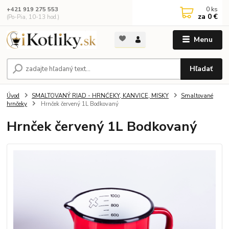
0
ks
+421 919 275 553
za
0 €
(Po-Pia, 10-13 hod.)
Menu
Hľadať
Úvod
SMALTOVANÝ RIAD - HRNĆEKY, KANVICE, MISKY
Smaltované
hrnčeky
Hrnček červený 1L Bodkovaný
Hrnček červený 1L Bodkovaný