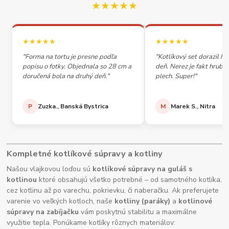
★★★★★
★★★★★
★★★★★
"Forma na tortu je presne podľa
"Kotlíkový set dorazil h
popisu o fotky. Objednala so 28 cm a
deň. Nerez je fakt hrubý,
doručená bola na druhý deň."
plech. Super!"
P
Zuzka., Banská Bystrica
M
Marek S., Nitra
Kompletné kotlíkové súpravy a kotliny
Našou vlajkovou loďou sú
kotlíkové súpravy na guláš s
kotlinou
ktoré obsahujú všetko potrebné – od samotného kotlíka,
cez kotlinu až po varechu, pokrievku, či naberačku. Ak preferujete
varenie vo veľkých kotloch, naše
kotliny (paráky)
a
kotlinové
súpravy na zabíjačku
vám poskytnú stabilitu a maximálne
využitie tepla. Ponúkame kotlíky rôznych materiálov: