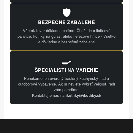
🛡️
BEZPEČNE ZABALENÉ
Všetok tovar dôkladne balíme. Či už ide o liatinové
panvice, kotlíky na guláš, alebo nerezové hrnce - Všetko
je dôkladne a bezpečné zabalené.
🍳
ŠPECIALISTI NA VARENIE
Ponúkame len overený tradičný kuchynský riad a
outdoorové vybavenie. Ak si neviete vybrať veľkosť, radi
vám poradíme.
Kontaktujte nás na
ikotliky@ikotliky.sk