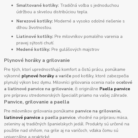
Smaltované kotlíky:
Tradičná voľba s jednoduchou
údržbou a skvelou distribúciou tepla.
Nerezové kotlíky:
Moderné a vysoko odolné riešenie s
dlhou životnosťou.
Liatinové kotlíky:
Pre milovníkov pomalého varenia a
pravej sýtosti chutí.
Medené kotlíky:
Pre gulášových majstrov
Plynové horáky a grilovanie
Pre tých, ktorí uprednostňujú komfort a čistú prácu, ponúkame
výkonné
plynové horáky
a variče
pod kotlíky, ktoré zabezpečia
plynulý výkon bez dymu. Milovníci grilovania ocenia naše
oceľové
a liatinové panvice na grilovanie
, či originálne
Paella panvice
pre prípravu stredomorských špecialít priamo na vašej záhrade.
Panvice, grilovanie a paella
Pre milovníkov grilovania ponúkame
panvice na grilovanie,
liatinové panvice
a paella panvice
, vhodné na prípravu mäsa,
zeleniny aj tradičných španielskych jedál. Produkty sú určené na
použitie nad ohňom, na grile aj na varičoch, vďaka čomu sú
univerzálne a praktické.