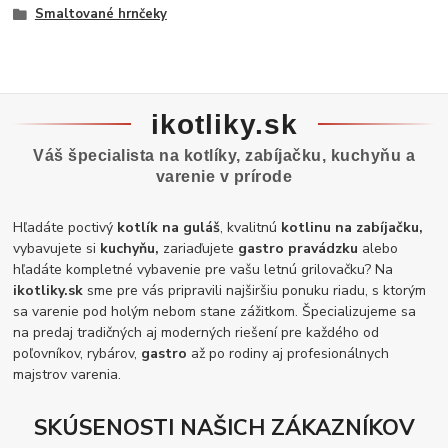
Smaltované hrnčeky
ikotliky.sk
Váš špecialista na kotlíky, zabíjačku, kuchyňu a
varenie v prírode
Hľadáte poctivý
kotlík na guláš
, kvalitnú
kotlinu na zabíjačku,
vybavujete si
kuchyňu,
zariaďujete
gastro pravádzku
alebo
hľadáte kompletné vybavenie pre vašu letnú grilovačku? Na
ikotliky.sk
sme pre vás pripravili najširšiu ponuku riadu, s ktorým
sa varenie pod holým nebom stane zážitkom. Špecializujeme sa
na predaj tradičných aj moderných riešení pre každého od
poľovníkov, rybárov,
gastro
až po rodiny aj profesionálnych
majstrov varenia.
SKÚSENOSTI NAŠICH ZÁKAZNÍKOV