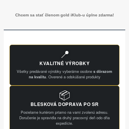
Chcem sa stať členom gold iKlub-u úplne zdarma!
📍
KVALITNÉ VÝROBKY
Všetky predávané výrobky vyberáme osobne
s dôrazom
na kvalitu
. Overené a odskúšané produkty
📦
BLESKOVÁ DOPRAVA PO SR
Posielame kuriérom priamo na vami zvolenú adresu.
Doručenie je spravidla na druhý pracovný deň odo dňa
expedície.