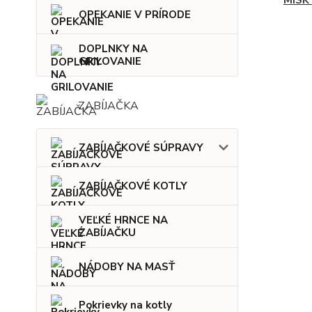
MISK
OPEKANIE V PRÍRODE
DOPLNKY NA
GRILOVANIE
ZABÍJAČKA
ZABÍJAČKOVÉ SÚPRAVY
ZABÍJAČKOVÉ KOTLY
VEĽKÉ HRNCE NA
ZABÍJAČKU
NÁDOBY NA MASŤ
Pokrievky na kotly