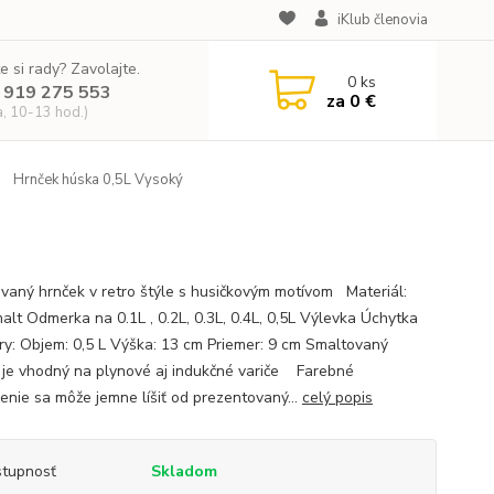
iKlub členovia
e si rady? Zavolajte.
0
ks
 919 275 553
za
0 €
a, 10-13 hod.)
Hrnček húska 0,5L Vysoký
vaný hrnček v retro štýle s husičkovým motívom Materiál:
malt Odmerka na 0.1L , 0.2L, 0.3L, 0.4L, 0,5L Výlevka Úchytka
y: Objem: 0,5 L Výška: 13 cm Priemer: 9 cm Smaltovaný
 je vhodný na plynové aj indukčné variče Farebné
enie sa môže jemne líšiť od prezentovaný...
celý popis
tupnosť
Skladom