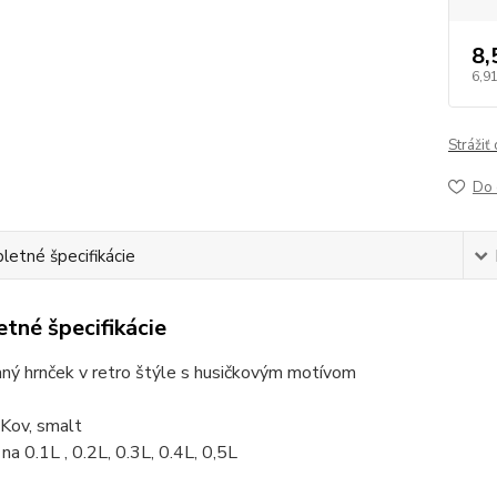
8,
6,91
Strážiť
Do 
etné špecifikácie
tné špecifikácie
ný hrnček v retro štýle s husičkovým motívom
 Kov, smalt
a 0.1L , 0.2L, 0.3L, 0.4L, 0,5L