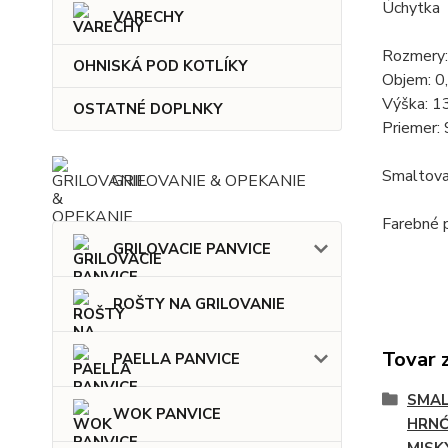
Úchytka
VARECHY
Rozmery:
OHNISKÁ POD KOTLÍKY
Objem: 0
Výška: 1
OSTATNÉ DOPLNKY
Priemer:
Smaltovan
GRILOVANIE & OPEKANIE
Farebné p
GRILOVACIE PANVICE
ROŠTY NA GRILOVANIE
Tovar 
PAELLA PANVICE
SMAL
WOK PANVICE
HRNĆ