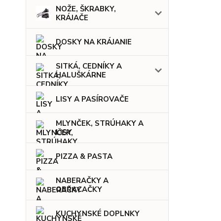
NOŽE, ŠKRABKY,
KRÁJAČE
DOSKY NA KRÁJANIE
SITKÁ, CEDNÍKY A
HALUŠKÁRNE
LISY A PASÍROVAČE
MLYNČEK, STRÚHAKY A
LISY
PIZZA & PASTA
NABERAČKY A
OBRACAČKY
KUCHYNSKÉ DOPLNKY