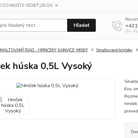
 ČO MUSÍTE VEDIEŤ | BLOG
Neviet
Hľadať
+421
(Po-Pi
SMALTOVANÝ RIAD - HRNĆEKY, KANVICE, MISKY
Smaltované hrnčeky
ek húska 0,5L Vysoký
Smalto
Kov, s
Rozmer
hrnček
preved
Dos