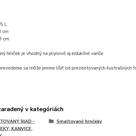
,5 L
3 cm
 9 cm
ý hrnček je vhodný na plynové aj indukčné variče
revedenie sa môže jemne líšiť od prezentovaných ilustrašných f
zaradený v kategóriách
TOVANÝ RIAD -
Smaltované hrnčeky
EKY, KANVICE,