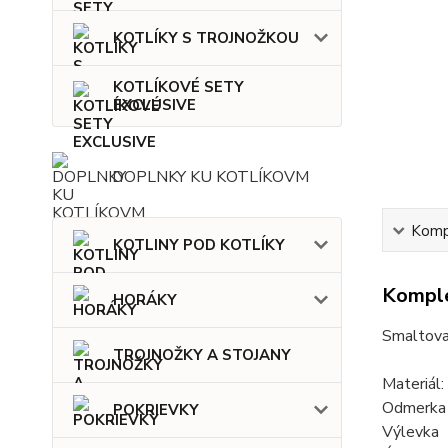
KOTLÍKY S TROJNOŽKOU
KOTLÍKOVÉ SETY
EXCLUSIVE
DOPLNKY KU KOTLÍKOVM
Kompl
KOTLINY POD KOTLÍKY
Komple
HORÁKY
Smaltova
TROJNOŽKY A STOJANY
Materiál:
Odmerka n
POKRIEVKY
Výlevka