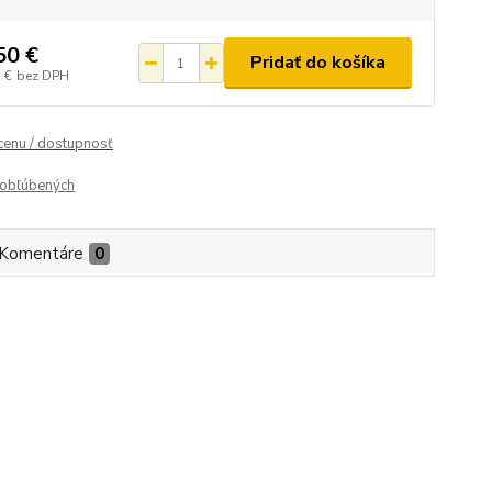
50 €
Pridať do košíka
 €
bez DPH
 cenu / dostupnosť
obľúbených
Komentáre
0