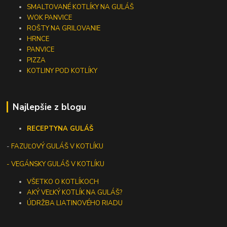
SMALTOVANÉ KOTLÍKY NA GULÁŠ
WOK PANVICE
ROŠTY NA GRILOVANIE
HRNCE
PANVICE
PIZZA
KOTLINY POD KOTLÍKY
Najlepšie z blogu
RECEPTY
NA GULÁŠ
-
FAZUĽOVÝ GULÁŠ V KOTLÍKU
- VEGÁNSKY GULÁŠ V KOTLÍKU
VŠETKO O KOTLÍKOCH
AKÝ VEĽKÝ KOTLÍK NA GULÁŠ?
ÚDRŽBA LIATINOVÉHO RIADU