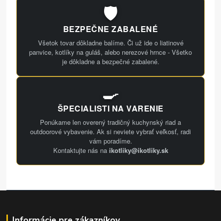
🛡️
BEZPEČNE ZABALENÉ
Všetok tovar dôkladne balíme. Či už ide o liatinové
panvice, kotlíky na guláš, alebo nerezové hrnce - Všetko
je dôkladne a bezpečné zabalené.
🍳
ŠPECIALISTI NA VARENIE
Ponúkame len overený tradičný kuchynský riad a
outdoorové vybavenie. Ak si neviete vybrať veľkosť, radi
vám poradíme.
Kontaktujte nás na
ikotliky@ikotliky.sk
Informácie pre zákazníkov