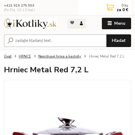
0
ks
+421 919 275 553
za
0 €
(Po-Pia, 10-13 hod.)
Menu
Hľadať
Úvod
HRNCE
Nepriľnavé hrnce a kastróly
Hrniec Metal Red 7,2 L
Hrniec Metal Red 7,2 L