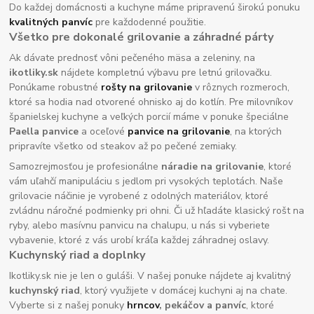
Do každej domácnosti a kuchyne máme pripravenú širokú ponuku
kvalitných panvíc
pre každodenné použitie.
Všetko pre dokonalé grilovanie a záhradné párty
Ak dávate prednosť vôni pečeného mäsa a zeleniny, na
ikotliky.sk
nájdete kompletnú výbavu pre letnú grilovačku.
Ponúkame robustné
rošty na grilovanie
v rôznych rozmeroch,
ktoré sa hodia nad otvorené ohnisko aj do kotlín. Pre milovníkov
španielskej kuchyne a veľkých porcií máme v ponuke špeciálne
Paella panvice
a oceľové
panvice na grilovanie
, na ktorých
pripravíte všetko od steakov až po pečené zemiaky.
Samozrejmosťou je profesionálne
náradie na grilovanie
, ktoré
vám uľahčí manipuláciu s jedlom pri vysokých teplotách. Naše
grilovacie náčinie je vyrobené z odolných materiálov, ktoré
zvládnu náročné podmienky pri ohni. Či už hľadáte klasický rošt na
ryby, alebo masívnu panvicu na chalupu, u nás si vyberiete
vybavenie, ktoré z vás urobí kráľa každej záhradnej oslavy.
Kuchynský riad a doplnky
Ikotliky.sk nie je len o guláši. V našej ponuke nájdete aj kvalitný
kuchynský riad
, ktorý využijete v domácej kuchyni aj na chate.
Vyberte si z našej ponuky
hrncov
, pekáčov a panvíc
, ktoré