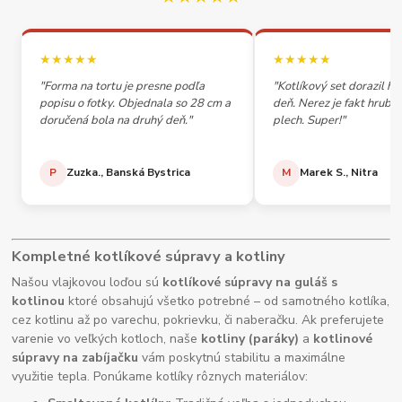
★★★★★
★★★★★
"Forma na tortu je presne podľa
"Kotlíkový set dorazil h
popisu o fotky. Objednala so 28 cm a
deň. Nerez je fakt hrubý,
doručená bola na druhý deň."
plech. Super!"
P
Zuzka., Banská Bystrica
M
Marek S., Nitra
Kompletné kotlíkové súpravy a kotliny
Našou vlajkovou loďou sú
kotlíkové súpravy na guláš s
kotlinou
ktoré obsahujú všetko potrebné – od samotného kotlíka,
cez kotlinu až po varechu, pokrievku, či naberačku. Ak preferujete
varenie vo veľkých kotloch, naše
kotliny (paráky)
a
kotlinové
súpravy na zabíjačku
vám poskytnú stabilitu a maximálne
využitie tepla. Ponúkame kotlíky rôznych materiálov: