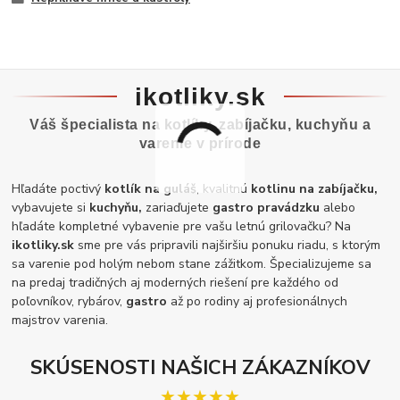
ikotliky.sk
Váš špecialista na kotlíky, zabíjačku, kuchyňu a
varenie v prírode
Hľadáte poctivý
kotlík na guláš
, kvalitnú
kotlinu na zabíjačku,
vybavujete si
kuchyňu,
zariaďujete
gastro pravádzku
alebo
hľadáte kompletné vybavenie pre vašu letnú grilovačku? Na
ikotliky.sk
sme pre vás pripravili najširšiu ponuku riadu, s ktorým
sa varenie pod holým nebom stane zážitkom. Špecializujeme sa
na predaj tradičných aj moderných riešení pre každého od
poľovníkov, rybárov,
gastro
až po rodiny aj profesionálnych
majstrov varenia.
SKÚSENOSTI NAŠICH ZÁKAZNÍKOV
★★★★★