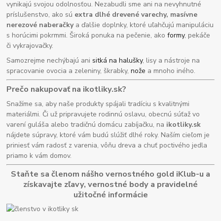
vynikajú svojou odolnosťou. Nezabudli sme ani na nevyhnutné
príslušenstvo, ako sú
extra dlhé drevené varechy, masívne
nerezové naberačky
a ďalšie doplnky, ktoré uľahčujú manipuláciu
s horúcimi pokrmmi. Široká ponuka na pečenie, ako
formy
, pekáče
či vykrajovačky.
Samozrejme nechýbajú ani
sitká na halušky
, lisy a nástroje na
spracovanie ovocia a zeleniny, škrabky,
nože
a mnoho iného.
Prečo nakupovať na ikotliky.sk?
Snažíme sa, aby naše produkty spájali tradíciu s kvalitnými
materiálmi. Či už pripravujete rodinnú oslavu, obecnú súťaž vo
varení guláša alebo tradičnú domácu zabíjačku, na
ikotliky.sk
nájdete súpravy, ktoré vám budú slúžiť dlhé roky. Naším cieľom je
priniesť vám radosť z varenia, vôňu dreva a chuť poctivého jedla
priamo k vám domov.
Staňte sa členom nášho vernostného gold iKlub-u a
získavajte zľavy, vernostné body a pravidelné
užitočné informácie