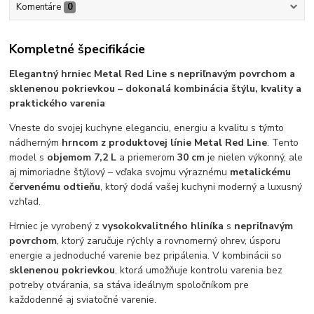
Komentáre
0
Kompletné špecifikácie
Elegantný hrniec Metal Red Line s nepriľnavým povrchom a
sklenenou pokrievkou – dokonalá kombinácia štýlu, kvality a
praktického varenia
Vneste do svojej kuchyne eleganciu, energiu a kvalitu s týmto
nádherným
hrncom z produktovej línie Metal Red Line
. Tento
model s
objemom 7,2 L
a priemerom
30 cm
je nielen výkonný, ale
aj mimoriadne štýlový – vďaka svojmu výraznému
metalickému
červenému odtieňu
, ktorý dodá vašej kuchyni moderný a luxusný
vzhľad.
Hrniec je vyrobený z
vysokokvalitného hliníka
s
nepriľnavým
povrchom
, ktorý zaručuje rýchly a rovnomerný ohrev, úsporu
energie a jednoduché varenie bez pripálenia. V kombinácii so
sklenenou pokrievkou
, ktorá umožňuje kontrolu varenia bez
potreby otvárania, sa stáva ideálnym spoločníkom pre
každodenné aj sviatočné varenie.