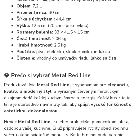
Objem
: 7,2 L
Priemer hrnca:
30 cm
Šírka s úchytkami:
44,4 cm
Výška:
12,5 cm (20 cm s pokrievkou)
Rozmery balenia:
33 × 41,5 × 15 cm
Čistá hmotnosť:
2,06 kg
Hrubá hmotnosť:
2,5 kg
Použitie:
plyn, elektrika, sklokeramika, indukcia
Čistenie:
vhodný do umývačky riadu, ľahko sa čistí
💎 Prečo si vybrať Metal Red Line
Produktová línia
Metal Red Line
je synonymom pre
eleganciu,
kvalitu a moderný štýl
. S výrazným červeným metalickým
dizajnom dodá každej kuchyni šmrnc a energiu. Každý kus z tejto
línie je starostlivo navrhnutý tak, aby spájal
vysokú funkčnosť s
estetickou dokonalosťou
.
Hrniec
Metal Red Line
je nielen praktickým pomocníkom, ale aj
ozdobou vašej kuchyne. Či už pripravujete rýchly obed, rodinnú
večeru alebo sviatočné menu – s týmto hrncom bude varenie