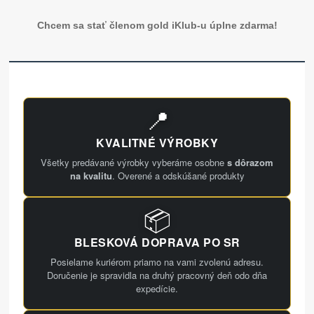
Chcem sa stať členom gold iKlub-u úplne zdarma!
📍
KVALITNÉ VÝROBKY
Všetky predávané výrobky vyberáme osobne
s dôrazom
na kvalitu
. Overené a odskúšané produkty
📦
BLESKOVÁ DOPRAVA PO SR
Posielame kuriérom priamo na vami zvolenú adresu.
Doručenie je spravidla na druhý pracovný deň odo dňa
expedície.