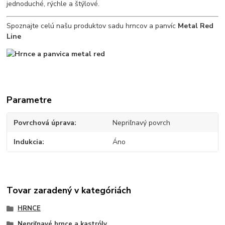
jednoduché, rýchle a štýlové.
Spoznajte celú našu produktov sadu hrncov a panvíc
Metal Red
Line
Parametre
Povrchová úprava
Nepriľnavý povrch
Indukcia
Áno
Tovar zaradený v kategóriách
HRNCE
Nepriľnavé hrnce a kastróly