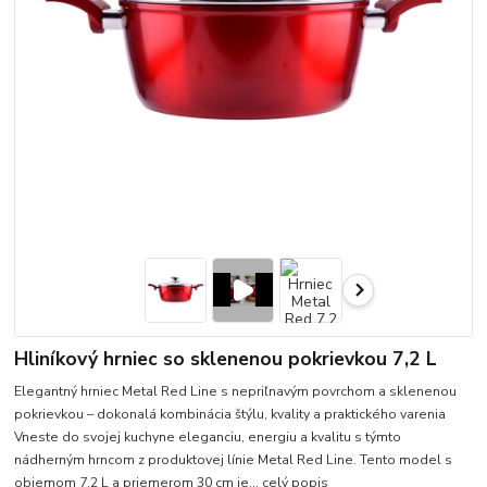
Hliníkový hrniec so sklenenou pokrievkou 7,2 L
Elegantný hrniec Metal Red Line s nepriľnavým povrchom a sklenenou
pokrievkou – dokonalá kombinácia štýlu, kvality a praktického varenia
Vneste do svojej kuchyne eleganciu, energiu a kvalitu s týmto
nádherným hrncom z produktovej línie Metal Red Line. Tento model s
objemom 7,2 L a priemerom 30 cm je...
celý popis