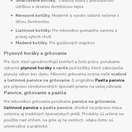
Smaltované kotlíky:
Tradičná voľba s jednoduchou
údržbou a skvelou distribúciou tepla.
Nerezové kotlíky:
Moderné a vysoko odolné riešenie s
dlhou životnosťou.
Liatinové kotlíky:
Pre milovníkov pomalého varenia a
pravej sýtosti chutí.
Medené kotlíky:
Pre gulášových majstrov
Plynové horáky a grilovanie
Pre tých, ktorí uprednostňujú komfort a čistú prácu, ponúkame
výkonné
plynové horáky
a variče
pod kotlíky, ktoré zabezpečia
plynulý výkon bez dymu. Milovníci grilovania ocenia naše
oceľové
a liatinové panvice na grilovanie
, či originálne
Paella panvice
pre prípravu stredomorských špecialít priamo na vašej záhrade.
Panvice, grilovanie a paella
Pre milovníkov grilovania ponúkame
panvice na grilovanie,
liatinové panvice
a paella panvice
, vhodné na prípravu mäsa,
zeleniny aj tradičných španielskych jedál. Produkty sú určené na
použitie nad ohňom, na grile aj na varičoch, vďaka čomu sú
univerzálne a praktické.