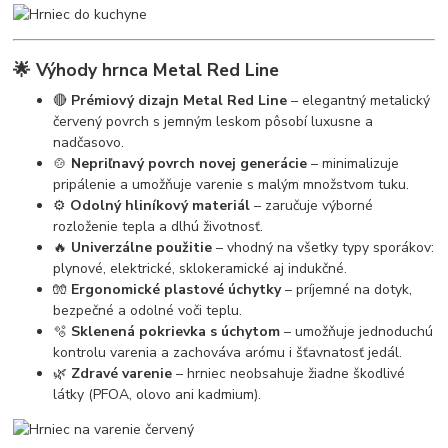
🌟 Výhody hrnca Metal Red Line
🔴
Prémiový dizajn Metal Red Line
– elegantný metalický
červený povrch s jemným leskom pôsobí luxusne a
nadčasovo.
🍲
Nepriľnavý povrch novej generácie
– minimalizuje
pripálenie a umožňuje varenie s malým množstvom tuku.
⚙️
Odolný hliníkový materiál
– zaručuje výborné
rozloženie tepla a dlhú životnosť.
🔥
Univerzálne použitie
– vhodný na všetky typy sporákov:
plynové, elektrické, sklokeramické aj indukčné.
🧤
Ergonomické plastové úchytky
– príjemné na dotyk,
bezpečné a odolné voči teplu.
🫧
Sklenená pokrievka s úchytom
– umožňuje jednoduchú
kontrolu varenia a zachováva arómu i šťavnatosť jedál.
🌿
Zdravé varenie
– hrniec neobsahuje žiadne škodlivé
látky (PFOA, olovo ani kadmium).