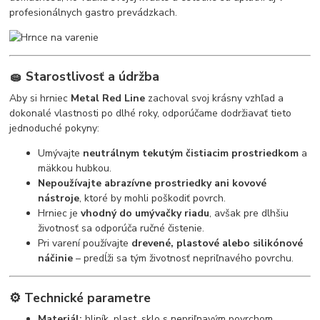
profesionálnych gastro prevádzkach.
🧽 Starostlivosť a údržba
Aby si hrniec
Metal Red Line
zachoval svoj krásny vzhľad a
dokonalé vlastnosti po dlhé roky, odporúčame dodržiavať tieto
jednoduché pokyny:
Umývajte
neutrálnym tekutým čistiacim prostriedkom
a
mäkkou hubkou.
Nepoužívajte abrazívne prostriedky ani kovové
nástroje
, ktoré by mohli poškodiť povrch.
Hrniec je
vhodný do umývačky riadu
, avšak pre dlhšiu
životnosť sa odporúča ručné čistenie.
Pri varení používajte
drevené, plastové alebo silikónové
náčinie
– predĺži sa tým životnosť nepriľnavého povrchu.
⚙️ Technické parametre
Materiál:
hliník, plast, sklo s nepriľnavým povrchom